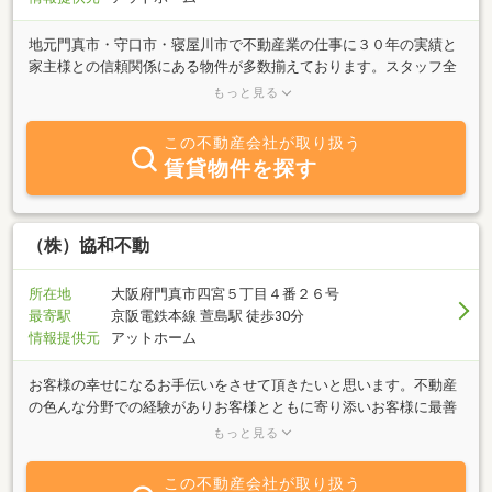
地元門真市・守口市・寝屋川市で不動産業の仕事に３０年の実績と
家主様との信頼関係にある物件が多数揃えております。スタッフ全
員がベテランです。お客様用無料駐車場あり。賃貸と売買ともＯ
もっと見る
Ｋ。お部屋探しに関することならお気軽にご相談下さいませ。
この不動産会社が取り扱う
賃貸物件を探す
（株）協和不動
所在地
大阪府門真市四宮５丁目４番２６号
最寄駅
京阪電鉄本線 萱島駅 徒歩30分
情報提供元
アットホーム
お客様の幸せになるお手伝いをさせて頂きたいと思います。不動産
の色んな分野での経験がありお客様とともに寄り添いお客様に最善
な提案をさせて頂けることが可能でお客様の個々の希望条件に柔軟
もっと見る
に対応してお参ります。日本全国に不動産会社や建築会社などのネ
ットワークがあります。また、中国語も対応しておりますのでお気
この不動産会社が取り扱う