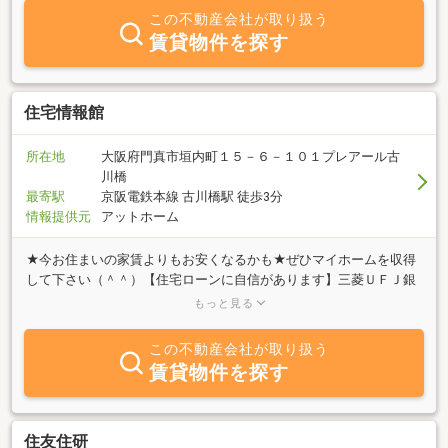
この不動産会社が取り扱う
賃貸物件を探す
住宅情報館
所在地
大阪府門真市垣内町１５－６－１０１プレアール古
川橋
最寄駅
京阪電鉄本線 古川橋駅 徒歩3分
情報提供元
アットホーム
★今お住まいの家賃よりもお安くなるかも★ぜひマイホームを収得
して下さい（＾＾）【住宅ローンに自信があります】三菱ＵＦＪ銀
行・三井住友銀行・その他都市銀行・地方銀行・ネット銀行・信用
もっと見る
金庫・フラット35どの銀行も大変自信があります！ローンに対して
のご質問は何なりとご相談くださいぜひ、私にマイホーム購入のお
この不動産会社が取り扱う
手伝いさせてください！！
賃貸物件を探す
住友住研