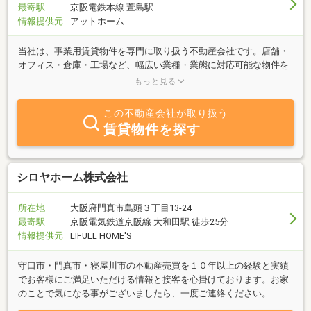
最寄駅
京阪電鉄本線 萱島駅
情報提供元
アットホーム
当社は、事業用賃貸物件を専門に取り扱う不動産会社です。店舗・
オフィス・倉庫・工場など、幅広い業種・業態に対応可能な物件を
多数ご紹介。地域密着の情報力とスピーディな対応で、開業・移
もっと見る
転・拡張など、事業の成長を支える最適な空間をご提案します。契
約条件の調整や内装相談も含め、事業の成功を全力でサポートいた
この不動産会社が取り扱う
します。
賃貸物件を探す
シロヤホーム株式会社
所在地
大阪府門真市島頭３丁目13-24
最寄駅
京阪電気鉄道京阪線 大和田駅 徒歩25分
情報提供元
LIFULL HOME'S
守口市・門真市・寝屋川市の不動産売買を１０年以上の経験と実績
でお客様にご満足いただける情報と接客を心掛けております。お家
のことで気になる事がございましたら、一度ご連絡ください。