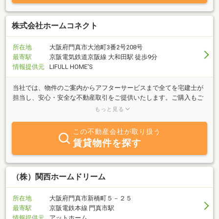
株式会社ホームコネクト
所在地
大阪府門真市大池町3番2号208号
最寄駅
京阪電気鉄道京阪線 大和田駅 徒歩9分
情報提供元
LIFULL HOME'S
当社では、物件のご案内からアフターサービスまで全てを宅建士が
担当し、安心・安全な不動産取引をご提供いたします。ご購入もご
売却も安心してお任せください。営業時間外でのご内見や各種ご相
もっと見る
談対応可能です。
この不動産会社が取り扱う
賃貸物件を探す
（株）関西ホームドリーム
所在地
大阪府門真市新橋町５－２５
最寄駅
京阪電鉄本線 門真市駅
情報提供元
アットホーム