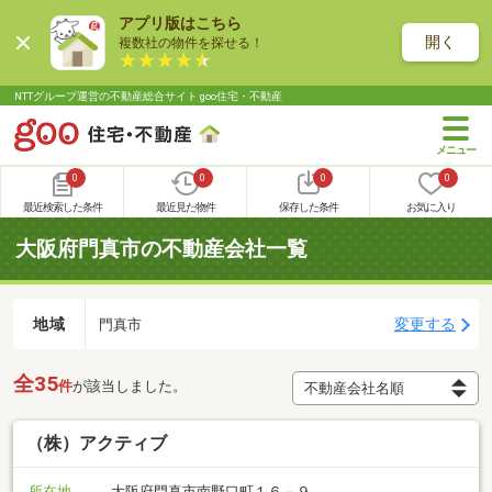
アプリ版はこちら
開く
複数社の物件を探せる！
NTTグループ運営の不動産総合サイト goo住宅・不動産
0
0
0
0
最近検索した条件
最近見た物件
保存した条件
お気に入り
大阪府門真市の不動産会社一覧
地域
変更する
門真市
全35
件
が該当しました。
（株）アクティブ
所在地
大阪府門真市南野口町１６－９