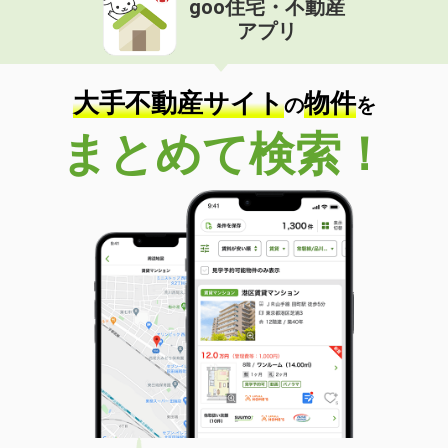
goo住宅・不動産
アプリ
大手不動産サイト
物件
の
を
まとめて検索！