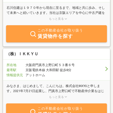
石川住建は１９７０年から現在に至るまで、地域と共に歩み、そし
て未来へと続いていきます。当社は京阪エリアを中心に中古戸建を
リフォーム・再販しております。主に、売主として活動しており、
もっと見る
その他、売買の仲介、賃貸の貸主、賃貸の仲介等にも取り組んでい
ます。地域密着にて物件を仕入れて低価格で住宅を提供します。
この不動産会社が取り扱う
1,000万円から2,000万円のリフォームした物件をお客様に喜んで購
賃貸物件を探す
入していただいております。【ご相談】メール、お電話、店舗に来
店等、どの方法でも結構ですので、ご相談承ります。物件探しや、
おうちのご売却は、長年培って来た地域のネットワークを生かし、
ご提案いたします。ご来店お待ちしております。
（株）ＩＫＫＹＵ
所在地
大阪府門真市上野口町５３番６号
最寄駅
京阪電鉄本線 大和田駅 徒歩8分
情報提供元
アットホーム
みなさま、はじめまして、こんにちは。株式会社IKKYUと申しま
す。2021年7月21日起業し、門真市上野口町で不動産仲介業をはじ
めました。真心こめて、お役に立ち喜んで頂けるように取り組んで
もっと見る
参ります。どうぞ、よろしくお願いいたします。
この不動産会社が取り扱う