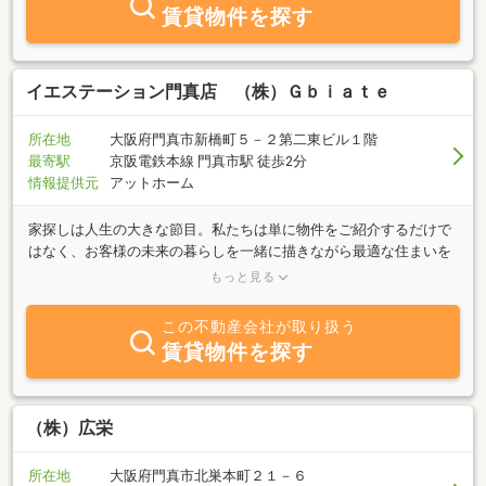
軽にご相談下さい。※セールス等の営利目的・商用利用は固くお断
賃貸物件を探す
り致します
イエステーション門真店 （株）Ｇｂｉａｔｅ
所在地
大阪府門真市新橋町５－２第二東ビル１階
最寄駅
京阪電鉄本線 門真市駅 徒歩2分
情報提供元
アットホーム
家探しは人生の大きな節目。私たちは単に物件をご紹介するだけで
はなく、お客様の未来の暮らしを一緒に描きながら最適な住まいを
ご提案いたします。地域を知り尽くしたからこそできる細やかなア
もっと見る
ドバイスと、安心のサポート体制で「ここに決めてよかった」と思
える瞬間をお届けします。初めての方も、住み替えを検討される方
この不動産会社が取り扱う
も、理想の住まい探しを私たちと一緒に楽しんでみませんか。
賃貸物件を探す
（株）広栄
所在地
大阪府門真市北巣本町２１－６