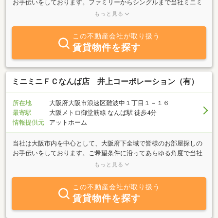
お手伝いをしております。ファミリーからシングルまで当社ミニミ
ニスタッフが全力でお部屋探しのアドバイスをいたします。またお
もっと見る
多様なニーズにお答えする為、豊富な物件量と当社の多彩なプラン
（敷金・礼金０円）など多彩なプランをご用意し、皆様の新しい生
この不動産会社が取り扱う
活の第一歩を当社ミニミニスタッフが入居まで完全にサポートいた
賃貸物件を探す
します。大阪府下全域でのお部屋探しはミニミニＦＣ桜川店へ皆様
のお越しを心よりお待ちしております。従業員一同精一杯のサービ
ス精神でがんばります。
ミニミニＦＣなんば店 井上コーポレーション（有）
所在地
大阪府大阪市浪速区難波中１丁目１－１６
最寄駅
大阪メトロ御堂筋線 なんば駅 徒歩4分
情報提供元
アットホーム
当社は大阪市内を中心として、大阪府下全域で皆様のお部屋探しの
お手伝いをしております。ご希望条件に沿ってあらゆる角度で当社
ベテラン揃いのミニミニスタッフが親切・丁寧に全力でお部屋探し
もっと見る
のアドバイスを致します。またお多様なニーズにお答えする為、豊
富な物件量と当社の多彩なプラン（敷金・礼金０円・デザイナー
この不動産会社が取り扱う
ズ・家具家電付き賃貸・新築・分譲タイプ・ファミリー物件・ハウ
賃貸物件を探す
スメーカー物件）などをご用意し、皆様の新しい生活の第一歩を当
社ミニミニスタッフが入居まで完全にサポート致します。大阪府下