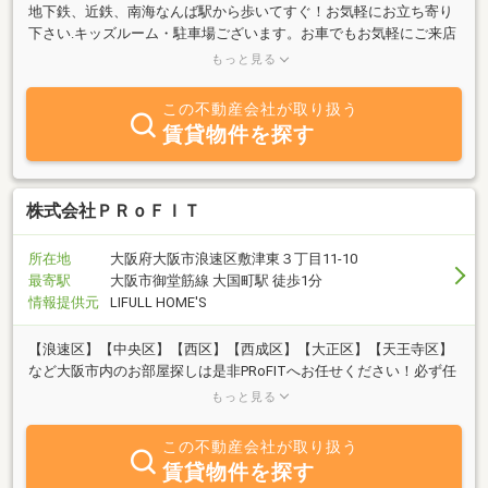
地下鉄、近鉄、南海なんば駅から歩いてすぐ！お気軽にお立ち寄り
下さい.キッズルーム・駐車場ございます。お車でもお気軽にご来店
下さい。FUKUYA難波店はお客様のご要望に「熱意と安心」でお応え
もっと見る
致します。
この不動産会社が取り扱う
賃貸物件を探す
株式会社ＰＲｏＦＩＴ
所在地
大阪府大阪市浪速区敷津東３丁目11-10
最寄駅
大阪市御堂筋線 大国町駅 徒歩1分
情報提供元
LIFULL HOME'S
【浪速区】【中央区】【西区】【西成区】【大正区】【天王寺区】
など大阪市内のお部屋探しは是非PRoFITへお任せください！必ず任
せてよかったと言っていただけようスタッフ一同努めてまいりま
もっと見る
す！
この不動産会社が取り扱う
賃貸物件を探す