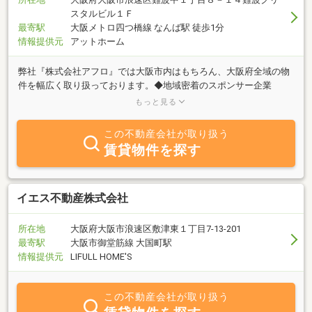
スタルビル１Ｆ
最寄駅
大阪メトロ四つ橋線 なんば駅 徒歩1分
情報提供元
アットホーム
弊社『株式会社アフロ』では大阪市内はもちろん、大阪府全域の物
件を幅広く取り扱っております。◆地域密着のスポンサー企業
━━━━━━━━━━━━━━━━━オリックス・バファローズ／
もっと見る
セレッソ大阪／サントリーサンバーズ大阪のオフィシャルスポンサ
ー/パートナー企業として、地域に根差した安心と信頼のサービスを
この不動産会社が取り扱う
ご提供しております。◆アフターフォローも充実
賃貸物件を探す
━━━━━━━━━━━━━━━━━ご契約後のアフターサービス
にも特に力を入れており、入居後のお困りごとや各種ご相談にも迅
速に対応いたします。生涯にわたり安心してお任せいただける体制
を整えております。◆顧客満足度を追求した不動産会社
イエス不動産株式会社
━━━━━━━━━━━━━━━━━ホテルクオリティのきめ細や
かな対応を身近な価格でご提供し、関西エリアでも多くのお客様よ
所在地
大阪府大阪市浪速区敷津東１丁目7-13-201
り高い評価をいただいております。◆賃貸VS購入 幅広い視点でご
最寄駅
大阪市御堂筋線 大国町駅
提案━━━━━━━━━━━━━━━━━賃貸・売買双方の専門知
情報提供元
LIFULL HOME'S
識を活かし、それぞれのメリット・デメリットを丁寧にご説明した
うえで、お客様にとって最適なご提案をいたします。
この不動産会社が取り扱う