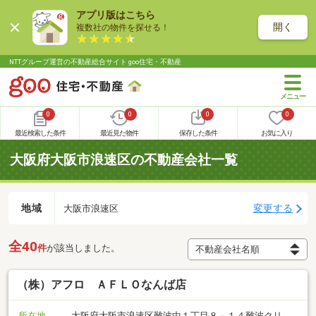
アプリ版はこちら
開く
複数社の物件を探せる！
NTTグループ運営の不動産総合サイト goo住宅・不動産
0
0
0
0
最近検索した条件
最近見た物件
保存した条件
お気に入り
大阪府大阪市浪速区の不動産会社一覧
地域
変更する
大阪市浪速区
全40
件
が該当しました。
（株）アフロ ＡＦＬＯなんば店
所在地
大阪府大阪市浪速区難波中１丁目８－１４難波クリ