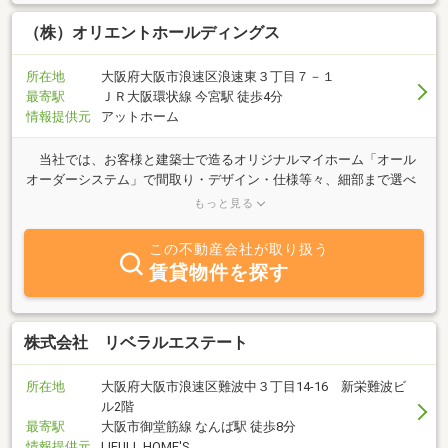
（株）オリエントホールディングス
所在地
大阪府大阪市浪速区浪速東３丁目７－１
最寄駅
ＪＲ大阪環状線 今宮駅 徒歩4分
情報提供元
アットホーム
当社では、お客様と建築士で造るオリジナルマイホーム「オール
オーダーシステム」で間取り・デザイン・仕様等々、細部まで選べ
てこだわりと納得の出来る家を実現します。 もちろん、中古戸
もっと見る
建、マンション、売土地の最新情報もバッチリ!! その他に、リフォ
ーム、建て替え、住宅ローンの事などなど、専門のスタッフが迅
この不動産会社が取り扱う
速・丁寧に対応します。 不動産・建築のあらゆるニーズにお応え
賃貸物件を探す
出来る環境・システムが当社にはあります。 是非一度、どんな事
でも結構です。ご相談下さい。【本店】 大阪府大阪市浪速区浪速
東3丁目7番1号【堺店】 大阪府堺市堺区寺地町西1丁1番1号【東大
阪店】 大阪府東大阪市吉松1丁目1番7号【兵庫店】 兵庫県西宮
株式会社 リベラルエステート
市川西町15番17号
所在地
大阪府大阪市浪速区難波中３丁目14-16 新栄難波ビ
ル2階
最寄駅
大阪市御堂筋線 なんば駅 徒歩8分
情報提供元
LIFULL HOME'S