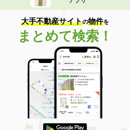
アプリ
大手不動産サイト
物件
の
を
まとめて検索！