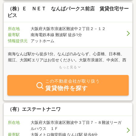
全域でのお部屋探しはミニミニＦＣなんば店へ皆様のお越しを心よ
りお待ちしております。従業員一同、お部屋探しコンシェルジュと
（株）Ｅ ＮＥＴ なんばパークス前店 賃貸住宅サー
して精一杯のサービス精神でがんばります。
ビス
所在地
大阪府大阪市浪速区難波中２丁目２－１２
最寄駅
南海電鉄本線 難波駅 徒歩1分
情報提供元
アットホーム
南海なんば駅から徒歩1分。なんばのみならず、心斎橋、日本橋、
堀江、大国町エリアはお任せください。大阪市浪速区、中央区、西
区を中心に新築築浅、ペット、デザイナーズ、貸家、店舗事務所、
もっと見る
駐車場など、最新の物件情報を多数ご用意しております。お仕事終
わりでもお部屋探しが出来る様に、20時までに来店いただければご
この不動産会社が取り扱う
案内いたします。是非、賃貸住宅サービスNetWorkなんばパークス
賃貸物件を探す
前店をお気軽にご利用くださいませ。
（有）エステートナニワ
所在地
大阪府大阪市浪速区難波中３丁目７－８難波リーガ
ルハウス １Ｆ
最寄駅
大阪メトロ御堂筋線 なんば駅 徒歩6分