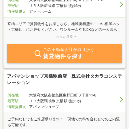
最寄駅
ＪＲ大阪環状線 京橋駅 徒歩3分
情報提供元
アットホーム
京橋エリアで賃貸物件をお探しなら、地域密着型の「いい部屋ネッ
ト京橋店」にお任せください。ワンルームや1LDKなどの一人暮らし
向け物件から、ファミリー向けの2LDK・3LDKまで、幅広いニーズ
もっと見る
に対応した賃貸情報を取り扱っています。京橋駅周辺の利便性の高
いエリアや、落ち着いた住宅街の物件まで、豊富な選択肢の中から
この不動産会社が取り扱う
理想のお部屋をご提案。初期費用を抑えたい方、家賃交渉を希望さ
賃貸物件を探す
れる方も、ぜひ一度ご相談ください。お客様のペースに寄り添いな
がら、無理のないお部屋探しをサポートいたします。
アパマンショップ京橋駅前店 株式会社タカラコンステ
レーション
所在地
大阪府大阪市都島区東野田町３丁目11-8
最寄駅
ＪＲ大阪環状線 京橋駅 徒歩3分
情報提供元
アパマンショップ
ご予約なしでもご来店承ります！ 現地での待ち合わせでのご内覧
も可能です。