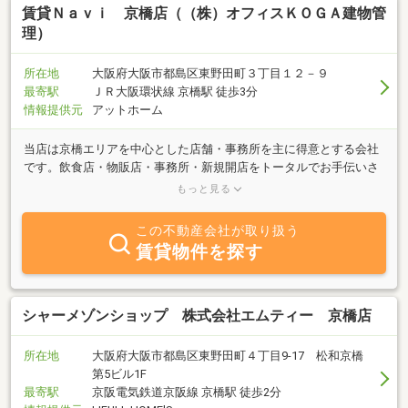
賃貸Ｎａｖｉ 京橋店（（株）オフィスＫＯＧＡ建物管
理）
所在地
大阪府大阪市都島区東野田町３丁目１２－９
最寄駅
ＪＲ大阪環状線 京橋駅 徒歩3分
情報提供元
アットホーム
当店は京橋エリアを中心とした店舗・事務所を主に得意とする会社
です。飲食店・物販店・事務所・新規開店をトータルでお手伝いさ
せていただきます。京橋エリアに特化しておりますので町のことな
もっと見る
らなんでも聞いてください。ベテランの営業担当があなたの新しい
お店探しをサポートさせていただきます。また売買物件（マンショ
この不動産会社が取り扱う
ン・戸建て・土地・ビル・収益物件）も得意です。マンション・ビ
賃貸物件を探す
ル・駐車場など多数の管理もさせていただいております。建物管理
も当店にお任せください。
シャーメゾンショップ 株式会社エムティー 京橋店
所在地
大阪府大阪市都島区東野田町４丁目9-17 松和京橋
第5ビル1F
最寄駅
京阪電気鉄道京阪線 京橋駅 徒歩2分