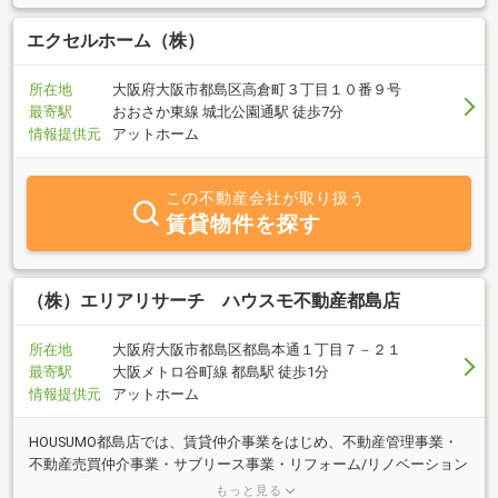
エクセルホーム（株）
所在地
大阪府大阪市都島区高倉町３丁目１０番９号
最寄駅
おおさか東線 城北公園通駅 徒歩7分
情報提供元
アットホーム
この不動産会社が取り扱う
賃貸物件を探す
（株）エリアリサーチ ハウスモ不動産都島店
所在地
大阪府大阪市都島区都島本通１丁目７－２１
最寄駅
大阪メトロ谷町線 都島駅 徒歩1分
情報提供元
アットホーム
HOUSUMO都島店では、賃貸仲介事業をはじめ、不動産管理事業・
不動産売買仲介事業・サブリース事業・リフォーム/リノベーション
事業を行っている総合不動産です。お客様の様々なニーズや情報に
もっと見る