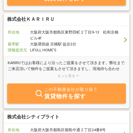
株式会社ＫＡＲＩＲＵ
所在地
大阪府大阪市都島区東野田町２丁目9-13 松和京橋
ビル4F
最寄駅
大阪環状線 京橋駅 徒歩2分
情報提供元
LIFULL HOME'S
KARIRUではお客様により沿ったご提案をさせて頂きます。弊社まで
ご来店頂いて物件をご提案もさせて頂きますし、現地待ち合わせ
女性スタッフ希望 オンラインでの接客・案内等も対応させて頂き
もっと見る
ます。
この不動産会社が取り扱う
賃貸物件を探す
株式会社シティブライト
所在地
大阪府大阪市都島区都島中通２丁目24番8号