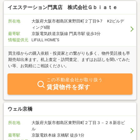
イエステーション門真店 株式会社Ｇｂｉａｔｅ
所在地
大阪府大阪市都島区東野田町２丁目9-7 K2ビルデ
ィング6階
最寄駅
京阪電気鉄道京阪線 門真市駅 徒歩3分
情報提供元
LIFULL HOME'S
買主様からの購入依頼・投資家との繋がりも多く、物件受託後も早
期売却出来ます。机上査定・訪問査定、まずはお話しを聞いてみた
い等、お気軽にご相談ください。
この不動産会社が取り扱う
賃貸物件を探す
ウェル京橋
所在地
大阪府大阪市都島区東野田町２丁目３－２８新谷ビ
ル
最寄駅
京阪電鉄本線 京橋駅 徒歩1分