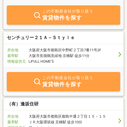
誠意をもって対応していくことを常に心掛けています。HOUSUMO
都島店としての認知ブランド力、豊富な経験と知識を兼ね備えた店
この不動産会社が取り扱う
舗スタッフがお客様の多彩なお住いのご提案をしています。全ての
賃貸物件を探す
お客様がご満足して頂けるようスタッフ一同、日々努めておりま
す。初めての一人暮らしからお子様の学校区まで経験豊富なスタッ
フがお客様の目線で考えお部屋探しのサポートをさせて頂きます。
HOUSUMO都島店では都島区 都島駅を中心とし、大阪府内どこでも
センチュリー２１Ａ－Ｓｔｙｌｅ
お部屋探し可能ですのでお気軽にお申し付け下さいませ。
所在地
大阪府大阪市都島区中野町２丁目7番11号2F
最寄駅
大阪市長堀鶴見緑地 京橋駅 徒歩11分
情報提供元
LIFULL HOME'S
この不動産会社が取り扱う
賃貸物件を探す
（有）逢坂住研
所在地
大阪府大阪市都島区都島中通２丁目１５－１５
最寄駅
ＪＲ大阪環状線 京橋駅 徒歩10分