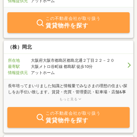
情報提供元
アットホーム
この不動産会社が取り扱う
賃貸物件を探す
（株）岡北
所在地
大阪府大阪市都島区都島北通２丁目２２－２０
最寄駅
大阪メトロ谷町線 都島駅 徒歩10分
情報提供元
アットホーム
長年培ってまいりました知識と情報量でみなさまの理想の住まい探
しをお手伝い致します。賃貸・売買・管理委託・駐車場・店舗&事
務所など不動産のことならなんでもご相談ください。従業員一同、
もっと見る
こころよりお待ち申し上げております！
この不動産会社が取り扱う
賃貸物件を探す