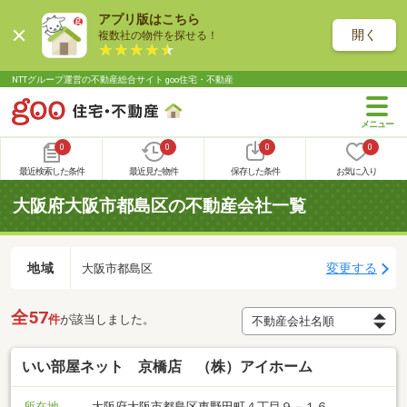
アプリ版はこちら
開く
複数社の物件を探せる！
NTTグループ運営の不動産総合サイト goo住宅・不動産
0
0
0
0
最近検索した条件
最近見た物件
保存した条件
お気に入り
大阪府大阪市都島区の不動産会社一覧
地域
変更する
大阪市都島区
全57
件
が該当しました。
いい部屋ネット 京橋店 （株）アイホーム
所在地
大阪府大阪市都島区東野田町４丁目９－１６