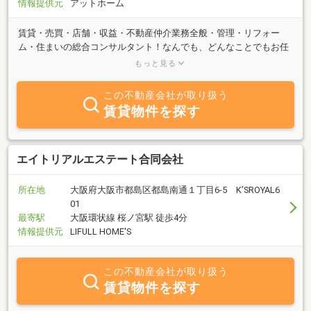
情報提供元
アットホーム
賃貸・売買・店舗・収益・不動産仲介業務全般・管理・リフォー
ム・住まいの総合コンサルタント！なんでも、どんなことでもお任
せ下さい。大阪 京橋駅目の前の不動産屋です！！初期費用を抑え
もっと見る
たい！まだ学生なんだけど…、保証人を頼める人が居ない！初めて
の一人暮らし！初めてのマイホーム！初めての起業…etcお客様の立
この不動産会社が取り扱う
場にたって、 お部屋探し・物件探しのサポートを致します！不動産
賃貸物件を探す
ネットワークを駆使し、近畿一円どこでもお探し致します！不安な
ことも、分からないことも何でもお気軽に御相談ください★オスス
メ最新物件情報を賃貸・売買問わずに御紹介致しますヽ(´▽｀)ﾉ
エイトリアルエステート合同会社
所在地
大阪府大阪市都島区都島南通１丁目6-5 K’SROYAL6
01
最寄駅
大阪環状線 桜ノ宮駅 徒歩4分
情報提供元
LIFULL HOME'S
この不動産会社が取り扱う
賃貸物件を探す