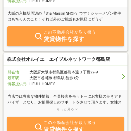
情報提供元
LIFULL HOME'S
大阪の京橋駅周辺の『Sha Maison SHOP』です！シャーメゾン物件
はもちろんのこと！それ以外のご相談もお気軽にどうぞ
この不動産会社が取り扱う
賃貸物件を探す
株式会社オルイエ エイブルネットワーク都島店
所在地
大阪府大阪市都島区都島本通３丁目22-9
最寄駅
大阪市谷町線 都島駅 徒歩1分
情報提供元
LIFULL HOME'S
当店では豊富な物件情報、全員接客をモットーにお客様の良きアド
バイザーとなり、お部屋探しのサポートをさせて頂きます。女性ス
タッフも在籍しております。皆様のお問い合わせを心よりお待ち致
もっと見る
しております。
この不動産会社が取り扱う
賃貸物件を探す