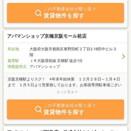
この不動産会社が取り扱う
賃貸物件を探す
アパマンショップ京橋京阪モール前店
所在地
大阪府大阪市都島区東野田町２丁目2-18田中ビル３
階
最寄駅
ＪＲ大阪環状線 京橋駅 徒歩1分
情報提供元
アパマンショップ
京阪京橋駅よりスグ！ ※年末年始休業 １２月２８日～１月４日
まで １月５日より営業致しております。お客様専用駐車場ござい
ます。お部屋探しはアパマンショップ京橋京阪モール前店にお任せ
もっと見る
下さいませ！
この不動産会社が取り扱う
賃貸物件を探す