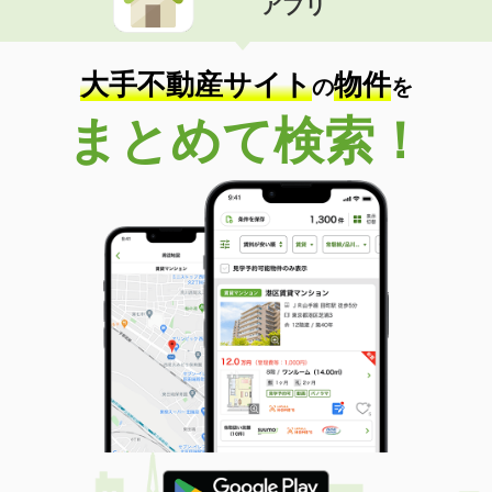
アプリ
大手不動産サイト
物件
の
を
まとめて検索！