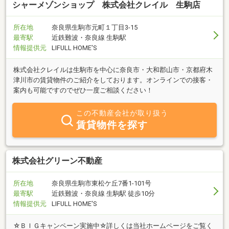
シャーメゾンショップ 株式会社クレイル 生駒店
所在地
奈良県生駒市元町１丁目3-15
最寄駅
近鉄難波・奈良線 生駒駅
情報提供元
LIFULL HOME'S
株式会社クレイルは生駒市を中心に奈良市・大和郡山市・京都府木
津川市の賃貸物件のご紹介をしております。オンラインでの接客・
案内も可能ですのでぜひ一度ご相談ください！
この不動産会社が取り扱う
賃貸物件を探す
株式会社グリーン不動産
所在地
奈良県生駒市東松ケ丘7番1-101号
最寄駅
近鉄難波・奈良線 生駒駅 徒歩10分
情報提供元
LIFULL HOME'S
☆ＢＩＧキャンペーン実施中☆詳しくは当社ホームページをご覧く