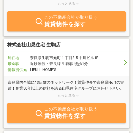
ずっとこの仕事が好きで続けてきたので、相談だけでも喜んでおう
もっと見る
けいたします。
この不動産会社が取り扱う
賃貸物件を探す
株式会社山晃住宅 生駒店
所在地
奈良県生駒市元町１丁目3-5 中川ビル1F
最寄駅
近鉄難波・奈良線 生駒駅 徒歩1分
情報提供元
LIFULL HOME'S
奈良県内全域に13店舗のネットワーク！賃貸仲介で奈良県No.1の実
績！創業50年以上の信頼を誇る山晃住宅グループにお任せ下さい。
取扱物件数・賃貸管理戸数も県内No.1で、いい部屋を必ずご紹介し
もっと見る
ます。
この不動産会社が取り扱う
賃貸物件を探す