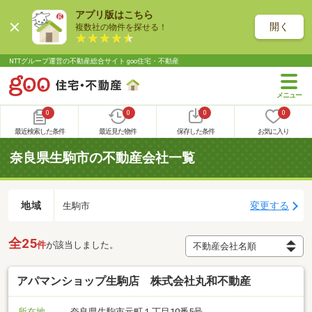
アプリ版はこちら
開く
複数社の物件を探せる！
NTTグループ運営の不動産総合サイト goo住宅・不動産
0
0
0
0
最近検索した条件
最近見た物件
保存した条件
お気に入り
奈良県生駒市の不動産会社一覧
地域
変更する
生駒市
全25
件
が該当しました。
アパマンショップ生駒店 株式会社丸和不動産
所在地
奈良県生駒市元町１丁目10番5号