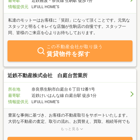
最寄駅
近鉄難波・奈良線 生駒駅 徒歩1分
情報提供元
LIFULL HOME'S
私達のモットーはお客様に「笑顔」になって頂くことです。元気な
スタッフと明るくキレイな店舗が生駒店の自慢です。スタッフ一
同、皆様のご来店を心よりお待ちしております。
この不動産会社が取り扱う
賃貸物件を探す
近鉄不動産株式会社 白庭台営業所
所在地
奈良県生駒市白庭台６丁目12番1号
最寄駅
近鉄けいはんな線 白庭台駅 徒歩1分
情報提供元
LIFULL HOME'S
豊富な事例に基づき、お客様の不動産取引をサポートいたします。
大切な不動産の査定、取引の流れ、お買替え、買取、相続等何でも
お気軽にご相談ください。経験豊富なスタッフが、最適な取引のご
もっと見る
提案をいたします。