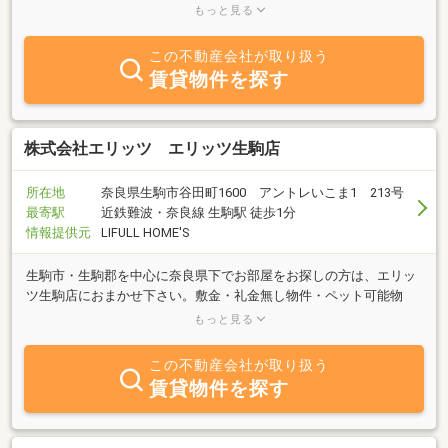
不動産探し」のために、自社物件は勿論のこと協会加盟の不動産ネ
もっと見る
ットワークを通じご希望条件にあった最新情報収集のお手伝いをい
たします。1）事業用不動産（事務所・倉庫・店舗・工場・ビルな
この不動産会社が取り扱う
ど）や事業用地を中心とする不動産売買のお手伝い2）空店舗・倉
賃貸物件を探す
庫・事務所・貸土地などの空対策、土地有効活用のお手伝い3）ロ
ードサイド店舗を中心とする事業用賃貸物件、賃貸用地等のご紹介
4）住宅・住宅用地等のお手伝い私たちは、今後大きく変わりうる
事業環境に柔軟に対応しながら、お客様や地域社会の皆様から信頼
株式会社エリッツ エリッツ生駒店
され、選ばれる企業であり続けたいと念願して一層の努力を続けて
まいります。
所在地
奈良県生駒市谷田町1600 アントレいこま1 213号
最寄駅
近鉄難波・奈良線 生駒駅 徒歩1分
情報提供元
LIFULL HOME'S
生駒市・生駒郡を中心に奈良県下でお部屋をお探しの方は、エリッ
ツ生駒店におまかせ下さい。敷金・礼金無し物件・ペット可能物
件・貸家・UR住宅など、お客様のライフスタイルに合わせた物件を
もっと見る
ご提案します。
この不動産会社が取り扱う
賃貸物件を探す