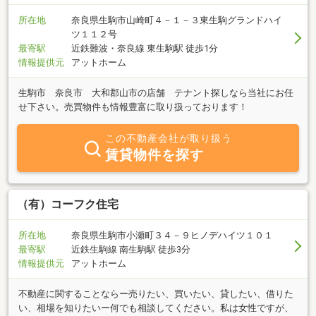
所在地
奈良県生駒市山崎町４－１－３東生駒グランドハイ
ツ１１２号
最寄駅
近鉄難波・奈良線 東生駒駅 徒歩1分
情報提供元
アットホーム
生駒市 奈良市 大和郡山市の店舗 テナント探しなら当社にお任
せ下さい。売買物件も情報豊富に取り扱っております！
この不動産会社が取り扱う
賃貸物件を探す
（有）コーフク住宅
所在地
奈良県生駒市小瀬町３４－９ヒノデハイツ１０１
最寄駅
近鉄生駒線 南生駒駅 徒歩3分
情報提供元
アットホーム
不動産に関することならー売りたい、買いたい、貸したい、借りた
い、相場を知りたいー何でも相談してください。私は女性ですが、