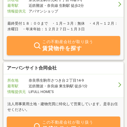
最寄駅
近鉄難波・奈良線 生駒駅 徒歩2分
情報提供元
アパマンショップ
最終受付１８：００まで ・１月～３月：無休 ・４月～１２月：
水曜日 ・年末年始：１２月２７日～１月３日
この不動産会社が取り扱う
賃貸物件を探す
アーバンサイト合同会社
所在地
奈良県生駒市さつき台２丁目14-9
最寄駅
近鉄難波・奈良線 東生駒駅 徒歩1分
情報提供元
LIFULL HOME'S
法人用事業用土地・建物売買に特化して営業しています。是非お任
せください。
この不動産会社が取り扱う