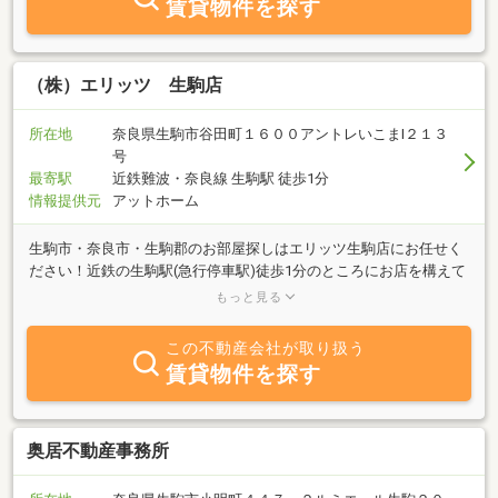
賃貸物件を探す
（株）エリッツ 生駒店
所在地
奈良県生駒市谷田町１６００アントレいこまⅠ２１３
号
最寄駅
近鉄難波・奈良線 生駒駅 徒歩1分
情報提供元
アットホーム
生駒市・奈良市・生駒郡のお部屋探しはエリッツ生駒店にお任せく
ださい！近鉄の生駒駅(急行停車駅)徒歩1分のところにお店を構えて
います。生駒市は奈良県の玄関口として近鉄難波・奈良線や近鉄け
もっと見る
いはんな線の利用で大阪市内への電車移動にとても便利です。ま
た、第二京阪道路から阪神高速道への乗入れもできるので、大阪市
この不動産会社が取り扱う
内へお車での移動も大変便利です。社会人や学生（帝塚山大学・近
賃貸物件を探す
畿大学農学部)の単身のお客様、もちろんファミリーのお客様も是非
ご来店ください。
奥居不動産事務所