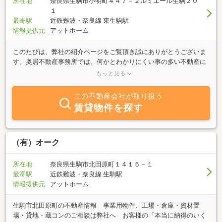
所在地
奈良県生駒市小明町４４７－２ルミエール生駒２０
１
最寄駅
近鉄難波・奈良線 東生駒駅
情報提供元
アットホーム
このたびは、弊社の紹介ページをご覧頂き誠にありがとうございま
す。奥居不動産事務所では、何かとわかりにくい事の多い不動産に
ついて「わかりやすさ」を一番の基本として、営業しています。わ
もっと見る
かりにくいことは、わかりやすく、専門的な用語もわかりやすくお
客様が不安になることは、すべてわかりにくいことが原因ですから
この不動産会社が取り扱う
この部分をきちんと伝えて、本当に安心してお任せ頂けるようにい
賃貸物件を探す
たします。どうか、不動産でお悩みの事がございましたら、私にお
声かけ下さい。ひとりひとりのお客様に対して、『きめ細やかな対
応』をすることをお約束して必ず、お役に立てるよう誠意をもって
対応させて頂きます。◆お客様専用駐車場３台分有ります◆
（有）オーク
所在地
奈良県生駒市北田原町１４１５－１
最寄駅
近鉄難波・奈良線 生駒駅
情報提供元
アットホーム
生駒市北田原町の不動産情報 事業用物件、工場・倉庫・資材置
場・貸地・蔵コンのご相談は弊社へ お客様の「本当に納得のいく