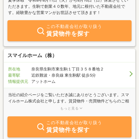
夏季休暇 令和8年8月11日（火）から8月16日（日）休業させてい
ただきます。生駒で創業４０数年、地元に根付いた不動産会社で
す。経験豊かな営業マンがお世話させて頂きます！
この不動産会社が取り扱う
賃貸物件を探す
スマイルホーム（株）
所在地
奈良県生駒市東生駒１丁目３５８番地２
最寄駅
近鉄難波・奈良線 東生駒駅 徒歩5分
情報提供元
アットホーム
当社の紹介ページをご覧いただき誠にありがとうございます。スマ
イルホーム株式会社と申します。賃貸物件・売買物件どちらのご相
談も当社へお任せください。経験豊富なスタッフがお客様目線で物
もっと見る
件探しのお手伝いをさせていただきます。お問い合わせお待ちして
おります。英語での対応可能です。
この不動産会社が取り扱う
賃貸物件を探す