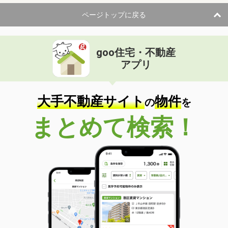
ページトップに戻る
goo住宅・不動産
アプリ
大手不動産サイト
物件
の
を
まとめて検索！