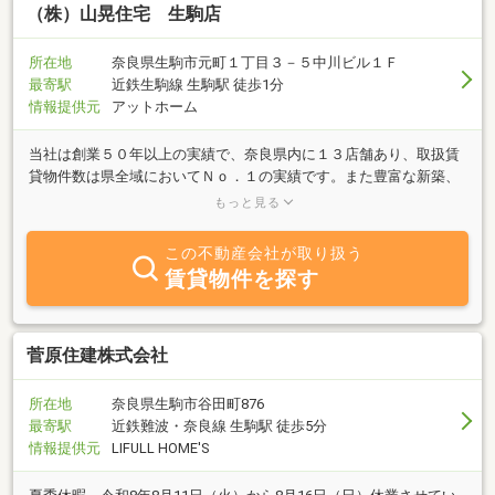
（株）山晃住宅 生駒店
所在地
奈良県生駒市元町１丁目３－５中川ビル１Ｆ
最寄駅
近鉄生駒線 生駒駅 徒歩1分
情報提供元
アットホーム
当社は創業５０年以上の実績で、奈良県内に１３店舗あり、取扱賃
貸物件数は県全域においてＮｏ．１の実績です。また豊富な新築、
良質物件と信頼をもとに、ＴＶＣＭで有名な「ＣＨＩＮＴＡＩ奈良
もっと見る
版」に物件を独占掲載しています。生駒店では豊富な情報量・実績
で、真心を込めて皆様にご希望のお部屋をご紹介いたします。生駒
この不動産会社が取り扱う
市は奈良県の玄関口として、大阪地下鉄相互乗入れにより本町まで
賃貸物件を探す
２７分、近鉄大阪線(快速急行)で鶴橋まで１６分と、大阪市内へと
ても便利です。また第二阪奈道路を通って阪神高速道への乗入れも
でき、車での大阪市内へのアクセスも非常に便利です。新生活は、
交通至便・環境抜群の生駒からスタートしてください。
菅原住建株式会社
所在地
奈良県生駒市谷田町876
最寄駅
近鉄難波・奈良線 生駒駅 徒歩5分
情報提供元
LIFULL HOME'S