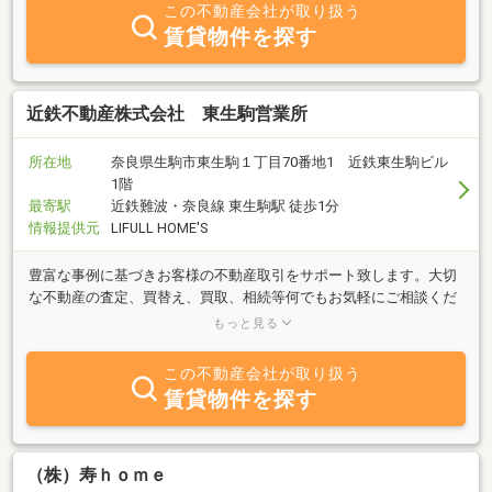
この不動産会社が取り扱う
賃貸物件を探す
近鉄不動産株式会社 東生駒営業所
所在地
奈良県生駒市東生駒１丁目70番地1 近鉄東生駒ビル
1階
最寄駅
近鉄難波・奈良線 東生駒駅 徒歩1分
情報提供元
LIFULL HOME'S
豊富な事例に基づきお客様の不動産取引をサポート致します。大切
な不動産の査定、買替え、買取、相続等何でもお気軽にご相談くだ
さい。経験豊富なスタッフが、お客様の立場にあった最適な取引を
もっと見る
ご提案致します。
この不動産会社が取り扱う
賃貸物件を探す
（株）寿ｈｏｍｅ