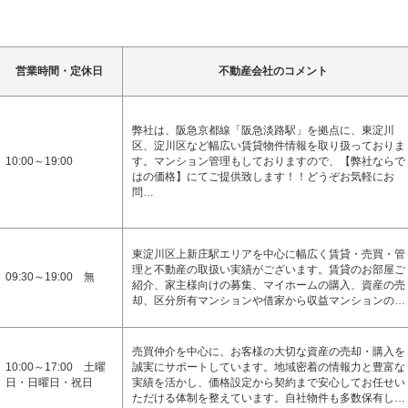
営業時間・定休日
不動産会社のコメント
弊社は、阪急京都線「阪急淡路駅」を拠点に、東淀川
区、淀川区など幅広い賃貸物件情報を取り扱っておりま
10:00～19:00
す。マンション管理もしておりますので、【弊社ならで
はの価格】にてご提供致します！！どうぞお気軽にお
問…
東淀川区上新庄駅エリアを中心に幅広く賃貸・売買・管
理と不動産の取扱い実績がございます。賃貸のお部屋ご
09:30～19:00 無
紹介、家主様向けの募集、マイホームの購入、資産の売
却、区分所有マンションや借家から収益マンションの…
売買仲介を中心に、お客様の大切な資産の売却・購入を
10:00～17:00 土曜
誠実にサポートしています。地域密着の情報力と豊富な
日・日曜日・祝日
実績を活かし、価格設定から契約まで安心してお任せい
ただける体制を整えています。自社物件も多数保有し…