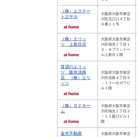
（株）エステー
大阪府大阪市東淀
トエサカ
川区北江口４丁目
６番１１号
（株）エリッ
大阪府大阪市東淀
ツ 上新庄店
川区瑞光１丁目１
０－８プランドー
ル上新庄１階
賃貸のエリッ
ツ 阪急淡路
大阪府大阪市東淀
店 （株）エリ
川区淡路４丁目９
ッツ
－１３ハセガワビ
ル１階
（株）ＯＺホー
大阪府大阪市東淀
ム
川区瑞光１丁目２
－１１阪口ビル１
階
金光不動産
大阪府大阪市東淀