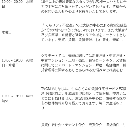
10:00～20:00 水曜
10年以上の経験豊富なスタッフがお客様一人ひとりに全
日
力で丁寧にご対応させていただいております。皆様から
のお問い合わせを心よりお待ちいたしております。
『 くらリフォ不動産』では大阪の中心にある御堂筋線徒
歩5分の物件を中心に力をいれております。また大阪府
水曜日
及び兵庫県、京都府と近畿エリア全域をマーケットとし
ています。売買、賃貸、賃貸管理、お住替え、売却…
グラテートでは 売買に関しては新築戸建・中古戸建・
10:00～19:00 火曜
中古マンション・土地・売却、住宅ローン等を、又賃貸
日・水曜日
に関してはアパート・マンション・戸建・店舗物件・賃
貸管理等に関するありとあらゆるお悩みやご相談をお…
TVCMでおなじみ、ちんさくんの賃貸住宅サービスFC阪
急淡路駅前店。地域密着型店舗として情報量、交渉力は
10:00～19:00 年中
どこにも負けません。東淀川区を中心に、隣接する区や
無休
市の物件情報も取り揃えております。毎日の生活をよ
り…
賃貸住居仲介・テナント仲介・売買仲介・収益物件・リ