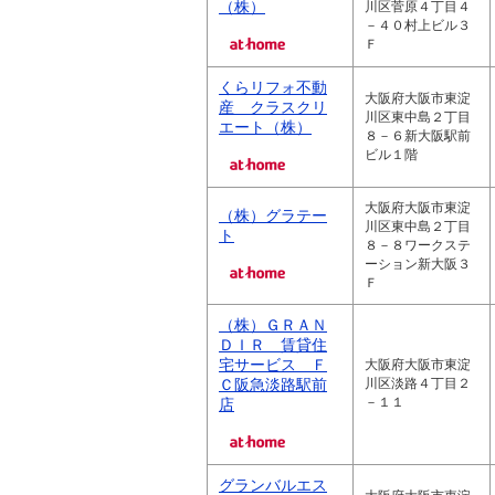
（株）
川区菅原４丁目４
－４０村上ビル３
Ｆ
くらリフォ不動
大阪府大阪市東淀
産 クラスクリ
川区東中島２丁目
エート（株）
８－６新大阪駅前
ビル１階
大阪府大阪市東淀
（株）グラテー
川区東中島２丁目
ト
８－８ワークステ
ーション新大阪３
Ｆ
（株）ＧＲＡＮ
ＤＩＲ 賃貸住
宅サービス Ｆ
大阪府大阪市東淀
Ｃ阪急淡路駅前
川区淡路４丁目２
－１１
店
グランバルエス