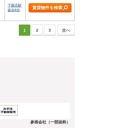
下新庄駅
賃貸物件を検索
徒歩4分
1
2
3
次へ
参画会社（一部抜粋）