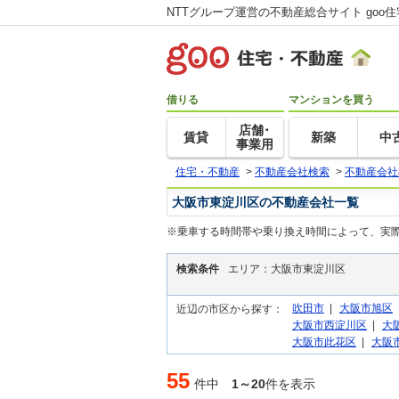
NTTグループ運営の不動産総合サイト goo
借りる
マンションを買う
店舗･
賃貸
新築
中
事業用
住宅・不動産
>
不動産会社検索
>
不動産会社
大阪市東淀川区の不動産会社一覧
※乗車する時間帯や乗り換え時間によって、実
検索条件
エリア：大阪市東淀川区
吹田市
|
大阪市旭区
近辺の市区から探す：
大阪市西淀川区
|
大
大阪市此花区
|
大阪
55
件中
1～20
件を表示