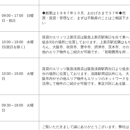
◆創業は１９８７年１０月、おかげさまで３７年◆売
09:00～17:00 日曜
買・賃貸・管理など、まずは不動産のことはご相談下さ
日・祝日
い
賃貸のエリッツ上新庄店は阪急上新庄駅南口を出て東へ
10:00～19:00 水曜
徒歩3分の場所に位置しております。上新庄駅近隣はも
日(祝日を除く)
ろん、大阪市、吹田市、豊中市、摂津市、茨木市、その
他のエリア物件もご紹介が可能です。「初期費用を抑…
賃貸のエリッツ阪急淡路店は阪急淡路駅西出口より徒歩
10:00～19:00 火曜
分の場所に位置しております。淡路駅周辺以外にも、大
日
阪市内やその他エリア物件もエリッツのネットワークを
活用して物件のご紹介が可能です。東淀川区にある阪…
09:30～18:00 火曜
日
ご覧いただきまして誠にありがとうございます。弊社は