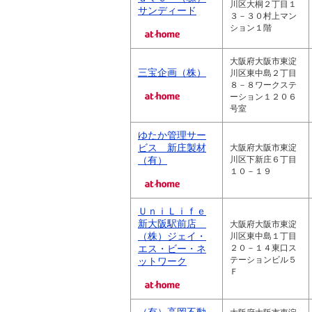
川区大桐２丁目１
サンディード
３－３０村上マン
ション１階
大阪府大阪市東淀
三宝企画（株）
川区東中島２丁目
８－８ワークステ
ーション１２０６
号室
ゆたか管理サー
ビス 新庄製材
大阪府大阪市東淀
（有）
川区下新庄６丁目
１０－１９
ＵｎｉＬｉｆｅ
新大阪駅前店
大阪府大阪市東淀
（株）ジェイ・
川区東中島１丁目
エス・ビー・ネ
２０－１４東口ス
テーションビル５
ットワーク
Ｆ