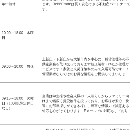
年中無休
ます。Re88Estateは長く安心できる不動産パートナー
す。
10:00～18:00 水曜
日
上新庄・下新庄から大阪市内を中心に、賃貸管理等の不
動産業務を取り扱っております新庄製材・ゆたか管理サ
09:00～20:00 無休
ービスです！家賃と火災保険料のみで入居可能です！！
管理業者ならではのお得な情報をご提供してまいりま…
当店は学生様や社会人様の一人暮らしからファミリー向
09:15～18:00 火曜
けまで幅広く賃貸物件を扱っており、お客様が安心、快
日（10月以降定休日
適にお部屋探しができる様に、豊富な情報力で誠意ある
なし）
対応を心がけております。Eメールでの対応もしており