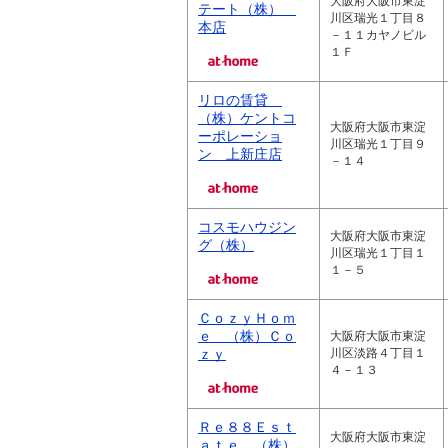
大阪府大阪市東淀
テート（株）
川区瑞光１丁目８
本店
－１１カヤノビル
１Ｆ
リロの賃貸
（株）ケントコ
大阪府大阪市東淀
ーポレーショ
川区瑞光１丁目９
ン 上新庄店
－１４
コスモハウジン
大阪府大阪市東淀
グ（株）
川区瑞光１丁目１
１－５
ＣｏｚｙＨｏｍ
ｅ （株）Ｃｏ
大阪府大阪市東淀
ｚｙ
川区淡路４丁目１
４－１３
Ｒｅ８８Ｅｓｔ
大阪府大阪市東淀
ａｔｅ （株）