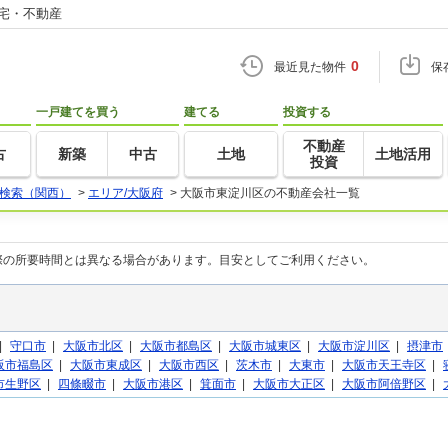
住宅・不動産
0
最近見た物件
保
一戸建てを買う
建てる
投資する
不動産
古
新築
中古
土地
土地活用
投資
検索（関西）
>
エリア/大阪府
>
大阪市東淀川区の不動産会社一覧
際の所要時間とは異なる場合があります。目安としてご利用ください。
|
守口市
|
大阪市北区
|
大阪市都島区
|
大阪市城東区
|
大阪市淀川区
|
摂津市
阪市福島区
|
大阪市東成区
|
大阪市西区
|
茨木市
|
大東市
|
大阪市天王寺区
|
市生野区
|
四條畷市
|
大阪市港区
|
箕面市
|
大阪市大正区
|
大阪市阿倍野区
|