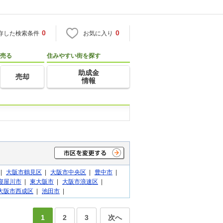
0
0
存した検索条件
お気に入り
売る
住みやすい街を探す
助成金
売却
情報
|
大阪市鶴見区
|
大阪市中央区
|
豊中市
|
寝屋川市
|
東大阪市
|
大阪市浪速区
|
大阪市西成区
|
池田市
|
1
2
3
次へ