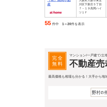
（有）高岡不動
大阪府大阪市東淀
産
川区下新庄５丁目
７－１９高岡ハイ
ツ１Ｆ
55
件中
1～20
件を表示
マンション/一戸建て/土
完全
不動産売
無料
最高価格も相場も分かる！大手から地