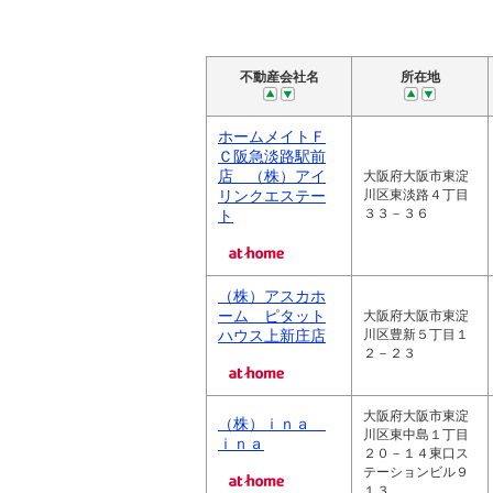
不動産会社名
所在地
ホームメイトＦ
Ｃ阪急淡路駅前
店 （株）アイ
大阪府大阪市東淀
リンクエステー
川区東淡路４丁目
３３－３６
ト
（株）アスカホ
ーム ピタット
大阪府大阪市東淀
ハウス上新庄店
川区豊新５丁目１
２－２３
大阪府大阪市東淀
（株）ｉｎａ
川区東中島１丁目
ｉｎａ
２０－１４東口ス
テーションビル９
１３