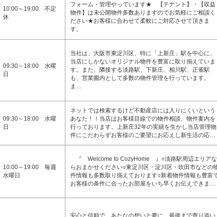
フォーム・管理やっています★ 【テナント】・【収益
10:00～19:00 不定
物件】は未公開物件多数ありますのでお気軽にご相談く
休
ださい★お客様に合わせて柔軟にご対応させて頂きま
す。
当社は、大阪市東淀川区、特に「上新庄」駅を中心に、
当店にしかないオリジナル物件を豊富に取り揃えていま
09:30～18:00 水曜
す。また、隣接する淡路駅、下新庄、相川駅、正雀駅
日
も、営業圏内として多数の物件管理を行っています。
ま…
ネットでは検索するけど不動産店には入りにくいという
09:30～18:00 水曜
あなた！！当店はお客様目線での物件相談、物件案内を
日
行っております。上新庄32年の実績を生かし当店管理物
件にこだわらずお客様のご要望にお応えし新生活の応…
『 Welcome to CozyHome 』○淡路駅周辺エリアな
10:00～19:00 毎週
らおまかせください○東淀川区・淀川区・吹田市などの
水曜日
件情報も多数取り揃えております○新着物件情報も豊富
お客様の条件に合ったお部屋をいち早くお伝えできま…
安心と信頼で、あたなの想いと夢に、最後まで寄り添い