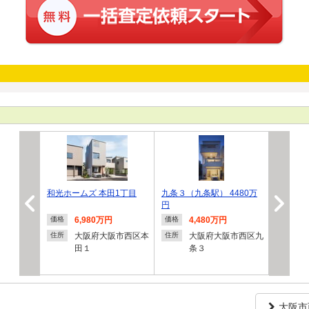
和光ホームズ 本田1丁目
九条３（九条駅） 4480万
円
6,980万円
4,480万円
価格
価格
大阪府大阪市西区本
大阪府大阪市西区九
住所
住所
田１
条３
大阪市