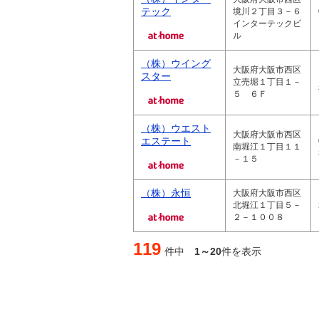
テック
境川２丁目３－６
インターテックビ
ル
（株）ウイング
大阪府大阪市西区
スター
立売堀１丁目１－
５ ６Ｆ
（株）ウエスト
大阪府大阪市西区
エステート
南堀江１丁目１１
－１５
（株）永恒
大阪府大阪市西区
北堀江１丁目５－
２－１００８
119
件中
1～20
件を表示