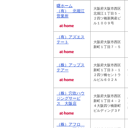
曙ホーム
大阪府大阪市西区
（有） 北堀江
北堀江１丁目５－
営業所
２四ツ橋新興産ビ
ル１００９号
（有）アズエス
テート
大阪府大阪市西区
新町１丁目７－５
（株）アップス
大阪府大阪市西区
テアー
新町１丁目３－１
２四ツ橋セントラ
ルビル６０２Ａ
（株）穴吹ハウ
大阪府大阪市西区
ジングサービ
新町１丁目４－２
ス 大阪店
４大阪四ツ橋新町
ビルディング３Ｆ
（株）アフロ