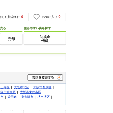
0
0
存した検索条件
お気に入り
売る
住みやすい街を探す
助成金
売却
情報
天王寺区
|
大阪市北区
|
大阪市西成区
|
大阪市城東区
|
大阪市東住吉区
|
口市
|
吹田市
|
東大阪市
|
堺市堺区
|