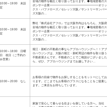
全域の物件を幅広く取り扱っております。◆地域密着のス
10:00～19:00 未設
ポンサー企業━━━━━━━━━━━━━━━━━オリッ
定
クス・バファローズ／セレッソ大阪／サントリーサンバー
ズ大阪の…
弊社『株式会社アフロ』では大阪市内はもちろん、大阪府
全域の物件を幅広く取り扱っております。◆地域密着のス
10:00～19:00 未設
ポンサー企業━━━━━━━━━━━━━━━━━オリッ
定
クス・バファローズ／セレッソ大阪／サントリーサンバー
ズ大阪の…
堀江・新町の不動産の事ならアプロハウジングへ！！アプ
10:00～18:00 日曜
ロハウジングは、大阪の堀江・新町周辺の物件を取り扱う
日 祝日（ご予約の
不動産屋さんです。不動産のことでご相談がございました
み営業）
ら、ぜひ、アプロハウジングまでお越し下さい…
お客様の目線で物件をお探しすることをモットーにしてお
10:00～20:00 なし
ります。どこまでもお客様のプラスになることをご提案し
ます。ご来店をお待ちしています。
家族で安心して暮らせる住まいを探している方へ。当社