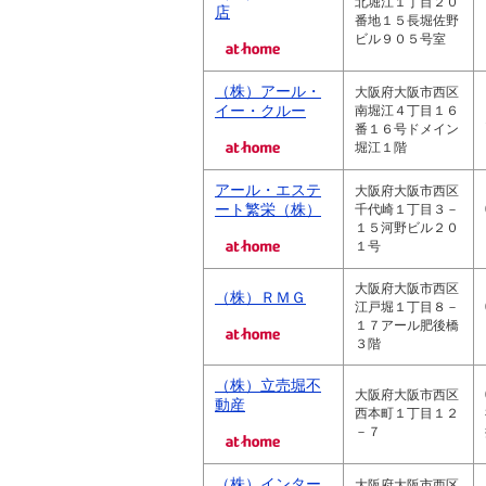
北堀江１丁目２０
店
番地１５長堀佐野
ビル９０５号室
（株）アール・
大阪府大阪市西区
イー・クルー
南堀江４丁目１６
番１６号ドメイン
堀江１階
アール・エステ
大阪府大阪市西区
ート繁栄（株）
千代崎１丁目３－
１５河野ビル２０
１号
大阪府大阪市西区
（株）ＲＭＧ
江戸堀１丁目８－
１７アール肥後橋
３階
（株）立売堀不
大阪府大阪市西区
動産
西本町１丁目１２
－７
（株）インター
大阪府大阪市西区