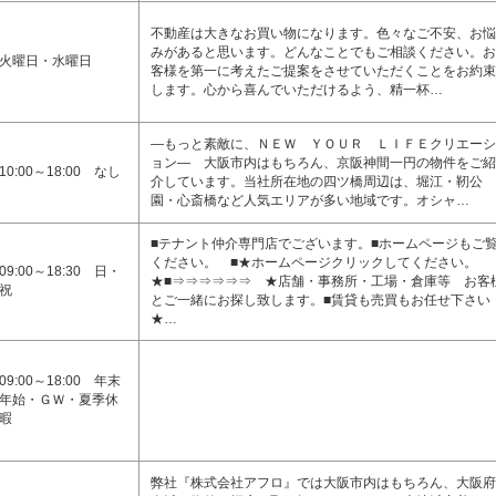
不動産は大きなお買い物になります。色々なご不安、お悩
みがあると思います。どんなことでもご相談ください。お
火曜日・水曜日
客様を第一に考えたご提案をさせていただくことをお約束
します。心から喜んでいただけるよう、精一杯…
―もっと素敵に、ＮＥＷ ＹＯＵＲ ＬＩＦＥクリエーシ
ョン― 大阪市内はもちろん、京阪神間一円の物件をご紹
10:00～18:00 なし
介しています。当社所在地の四ツ橋周辺は、堀江・靭公
園・心斎橋など人気エリアが多い地域です。オシャ…
■テナント仲介専門店でございます。■ホームページもご
ください。 ■★ホームページクリックしてください。
09:00～18:30 日・
★■⇒⇒⇒⇒⇒⇒ ★店舗・事務所・工場・倉庫等 お客
祝
とご一緒にお探し致します。■賃貸も売買もお任せ下さい
★…
09:00～18:00 年末
年始・ＧＷ・夏季休
暇
弊社『株式会社アフロ』では大阪市内はもちろん、大阪府