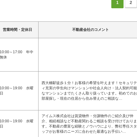
1
2
営業時間・定休日
不動産会社のコメント
10:00～17:00 年中
無休
西大橋駅徒歩１分！お客様の希望を叶えます！セキュリテ
10:00～19:00 水曜
ィ充実の学生向けマンションや社会人向け・法人契約可能
日
なマンションまでたくさん取り扱っています。初めてのお
部屋探し・現在の住居から住み替えのご相談な…
アイムス株式会社は賃貸物件・分譲物件のご紹介及び仲
10:00～19:00 水曜
介、相続相談など不動産関わるご相談を受け付けておりま
日
す。不動産の豊富な経験とノウハウにより、弊社専任スタ
ッフがお客様のニーズに合わせた最適なお手伝い…