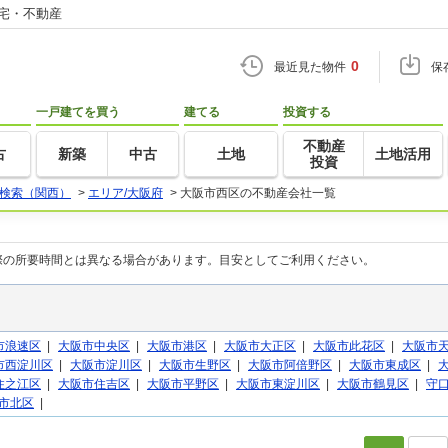
住宅・不動産
0
最近見た物件
保
一戸建てを買う
建てる
投資する
不動産
古
新築
中古
土地
土地活用
投資
検索（関西）
>
エリア/大阪府
>
大阪市西区の不動産会社一覧
際の所要時間とは異なる場合があります。目安としてご利用ください。
市浪速区
|
大阪市中央区
|
大阪市港区
|
大阪市大正区
|
大阪市此花区
|
大阪市
市西淀川区
|
大阪市淀川区
|
大阪市生野区
|
大阪市阿倍野区
|
大阪市東成区
|
住之江区
|
大阪市住吉区
|
大阪市平野区
|
大阪市東淀川区
|
大阪市鶴見区
|
守
市北区
|