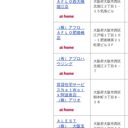
ＡＦＬＯ西大橋
大阪府大阪市西区
堀江店
北堀江２丁目１－
１５気海ビル
（株）アフロ
大阪府大阪市西区
ＡＦＬＯ肥後橋
江戸堀１丁目１０
店
－１肥後橋第２１
松屋ビル３Ｆ
（有）アプロハ
大阪府大阪市西区
ウジング
北堀江２丁目６－
７
賃貸住宅サービ
スＮｅｔＷｏｒ
大阪府大阪市西区
ｋ阿波座店
靱本町３丁目８－
（株）アリオ
１８
ＡＬＥＳＴ
大阪府大阪市西区
（株） 大阪支