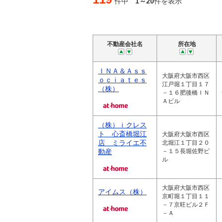
件中
1～20
件を表示
不動産会社名
所在地
ＩＮＡ＆Ａｓｓ
大阪府大阪市西区
ｏｃｉａｔｅｓ
江戸堀１丁目１７
（株）
－１６肥後橋ＩＮ
Ａビル
（株）ｉクレス
ト 心斎橋堀江
大阪府大阪市西区
店 ミライエ不
北堀江１丁目２０
動産
－１５長堀佐野ビ
ル
大阪府大阪市西区
アイムス（株）
京町堀１丁目１１
－７京旺ビル２Ｆ
－Ａ