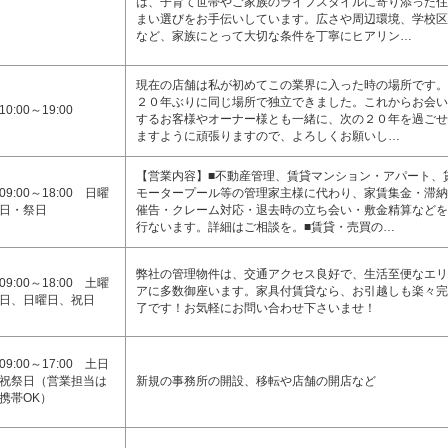
は、子育て世帯やご家族のライフスタイルに寄り添った住
まい選びをお手伝いしています。広さや周辺環境、学校区
など、家族にとって大切な条件を丁寧にヒアリン…
現在の店舗は私が初めてこの業界に入った時の場所です。
２０年ぶりに同じ場所で独立できました。これからお会い
10:00～19:00
するお客様やオーナー様とも一緒に、次の２０年を過ごせ
ますように頑張りますので、よろしくお願いし…
【営業内容】■不動産管理、賃貸マンション・アパート、
09:00～18:00 日曜
モータープール等の管理家主様に代わり、家賃集金・滞納
日・祭日
催告・クレーム対応・退去時の立ち会い・敷金精算などを
行ないます。詳細はご相談を。■賃貸・売買の…
弊社の管理物件は、交通アクセス良好で、生活至便なエリ
09:00～18:00 土曜
アに多数御座います。家具付賃貸なら、お引越しも楽々完
日、日曜日、祝日
了です！お気軽にお問い合わせ下さいませ！
09:00～17:00 土日
祝祭日（営業担当は
新規の事務所の開設、移転や店舗の開店など
携帯OK）