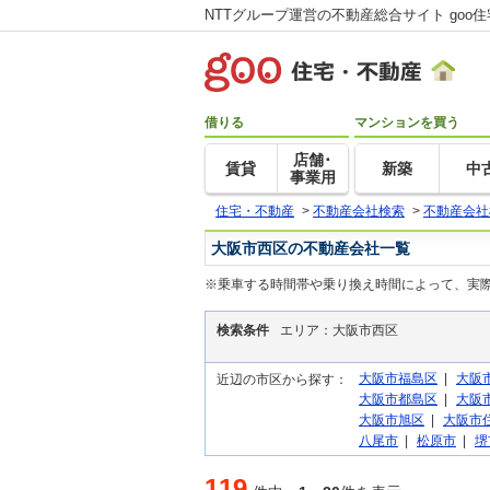
NTTグループ運営の不動産総合サイト goo
借りる
マンションを買う
店舗･
賃貸
新築
中
事業用
住宅・不動産
>
不動産会社検索
>
不動産会社
大阪市西区の不動産会社一覧
※乗車する時間帯や乗り換え時間によって、実
検索条件
エリア：大阪市西区
大阪市福島区
|
大阪
近辺の市区から探す：
大阪市都島区
|
大阪
大阪市旭区
|
大阪市
八尾市
|
松原市
|
堺
119