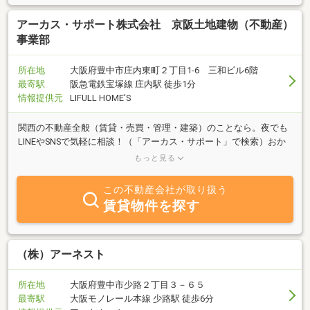
アーカス・サポート株式会社 京阪土地建物（不動産）
事業部
所在地
大阪府豊中市庄内東町２丁目1-6 三和ビル6階
最寄駅
阪急電鉄宝塚線 庄内駅 徒歩1分
情報提供元
LIFULL HOME'S
関西の不動産全般（賃貸・売買・管理・建築）のことなら。夜でも
LINEやSNSで気軽に相談！（「アーカス・サポート」で検索）おか
げさまで創業６２年（１９６１年創業／２０１１年法人化）買取物
もっと見る
件も大募集！
この不動産会社が取り扱う
賃貸物件を探す
（株）アーネスト
所在地
大阪府豊中市少路２丁目３－６５
最寄駅
大阪モノレール本線 少路駅 徒歩6分