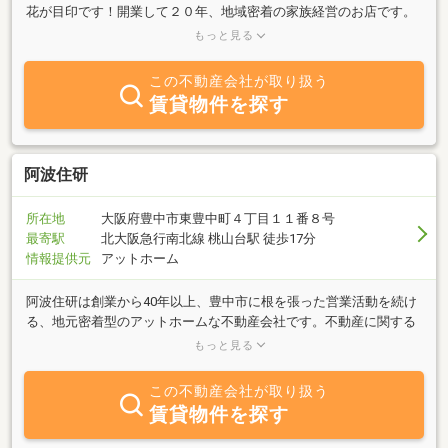
花が目印です！開業して２０年、地域密着の家族経営のお店です。
豊中市の不動産売買・賃貸マンション・アパート・駐車場等、お客
もっと見る
様のニーズにお答え致します。☆お気軽にご相談・ご来店くださ
い。
この不動産会社が取り扱う
賃貸物件を探す
阿波住研
所在地
大阪府豊中市東豊中町４丁目１１番８号
最寄駅
北大阪急行南北線 桃山台駅 徒歩17分
情報提供元
アットホーム
阿波住研は創業から40年以上、豊中市に根を張った営業活動を続け
る、地元密着型のアットホームな不動産会社です。不動産に関する
困りごとなら、当社に何でもご相談ください。親切・丁寧、正直査
もっと見る
定で、お客様のお悩みに応えます。
この不動産会社が取り扱う
賃貸物件を探す