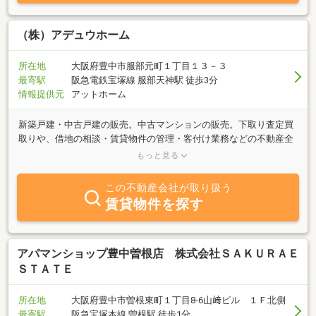
り、内装、外装のご相談、お見積もり等も併せて承っております。
お気軽にご相談下さいませ。北摂地域の物件のお問い合わせは賃貸
住宅サービス緑地千里ニュータウン店まで♪
（株）アデュウホーム
所在地
大阪府豊中市服部元町１丁目１３－３
最寄駅
阪急電鉄宝塚線 服部天神駅 徒歩3分
情報提供元
アットホーム
新築戸建・中古戸建の販売。中古マンションの販売。下取り査定買
取りや、借地の相談・賃貸物件の管理・客付け業務などの不動産全
般で営業しています。不動産でお困りになっている方、何でも結構
もっと見る
ですのでお気軽にご相談下さい。
この不動産会社が取り扱う
賃貸物件を探す
アパマンショップ豊中曽根店 株式会社ＳＡＫＵＲＡＥ
ＳＴＡＴＥ
所在地
大阪府豊中市曽根東町１丁目8-6山﨑ビル １Ｆ北側
最寄駅
阪急宝塚本線 曽根駅 徒歩1分