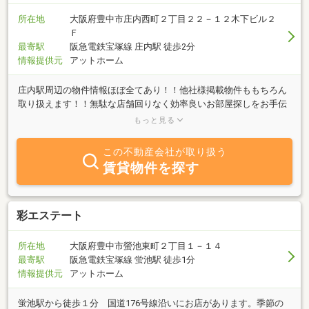
所在地
大阪府豊中市庄内西町２丁目２２－１２木下ビル２
Ｆ
最寄駅
阪急電鉄宝塚線 庄内駅 徒歩2分
情報提供元
アットホーム
庄内駅周辺の物件情報ほぼ全てあり！！他社様掲載物件ももちろん
取り扱えます！！無駄な店舗回りなく効率良いお部屋探しをお手伝
いします！当店は阪急宝塚線沿線の庄内駅・服部駅周辺はもとよ
もっと見る
り、北摂エリア全域の単身者向けからファミリータイプまで数多く
の物件を取り揃え、最新の情報を元にお客様のあらゆるニーズにお
この不動産会社が取り扱う
応え致しますので、どんな事でも構いません遠慮なく何なりとご相
賃貸物件を探す
談下さいませ。お客様との出合いを大切に、まごころをこめてお部
屋探しのお手伝いをさせて頂きます。
彩エステート
所在地
大阪府豊中市螢池東町２丁目１－１４
最寄駅
阪急電鉄宝塚線 蛍池駅 徒歩1分
情報提供元
アットホーム
蛍池駅から徒歩１分 国道176号線沿いにお店があります。季節の