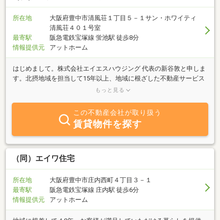
所在地
大阪府豊中市清風荘１丁目５－１サン・ホワイティ
清風荘４０１号室
最寄駅
阪急電鉄宝塚線 蛍池駅 徒歩8分
情報提供元
アットホーム
はじめまして。株式会社エイエスハウジング 代表の新谷敦と申しま
す。北摂地域を担当して15年以上、地域に根ざした不動産サービス
を心がけてまいりました。『お客様とのすばらしい出会いを大切に
もっと見る
し、誠意を尽くしてお住まい探しをサポートする』この想いをモッ
トーに、明るく元気に、そして誠実に取り組んでおります。家を
この不動産会社が取り扱う
「売りたい」「買いたい」「借りたい」など、どのようなご希望で
賃貸物件を探す
もお気軽にご相談ください。お客様の条件やライフスタイルに合わ
せ、最適な物件をご提案いたします。ぜひ一度、お話をお聞かせい
ただければ幸いです。また当社では、新着物件を中心に、タイムリ
ーで的確なアドバイスができるよう努めております。現在の不動産
（同）エイワ住宅
市況や資金計画についても、どうぞお気軽にご相談ください。ご購
入に際しては、ご納得いただけるまでしっかりと寄り添い、無理な
所在地
大阪府豊中市庄内西町４丁目３－１
営業や押し売りは一切いたしません。多くのお客様から信頼してい
最寄駅
阪急電鉄宝塚線 庄内駅 徒歩6分
ただける会社を目指し、これからも日々努力してまいります。今後
情報提供元
アットホーム
ともエイエスハウジングをよろしくお願い申し上げます。