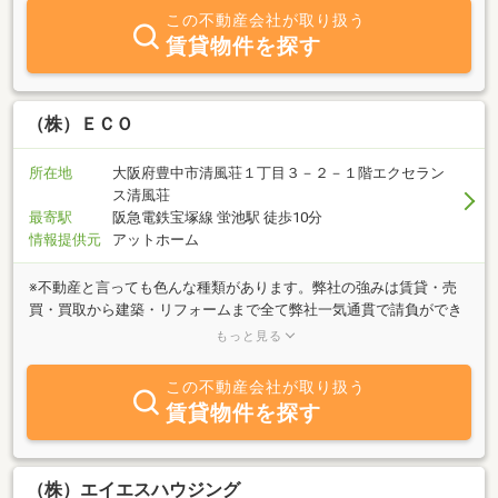
この不動産会社が取り扱う
賃貸物件を探す
（株）ＥＣＯ
所在地
大阪府豊中市清風荘１丁目３－２－１階エクセラン
ス清風荘
最寄駅
阪急電鉄宝塚線 蛍池駅 徒歩10分
情報提供元
アットホーム
※不動産と言っても色んな種類があります。弊社の強みは賃貸・売
買・買取から建築・リフォームまで全て弊社一気通貫で請負ができ
ます。近年では不動産の保有、宅建業開業のサポートを助成金を使
もっと見る
いながらさせていただいております。◇借りるから買う、売るま
で。その先の運用、開業全てサポートいたします。地域密着お気軽
この不動産会社が取り扱う
にご相談ください。◇常時【売却・ローン相談】無料で承ります。
賃貸物件を探す
（株）エイエスハウジング