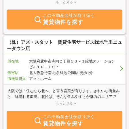
豊富に取り扱っています。豊中駅周辺の不動産会社をお探しの際は
もっと見る
賃貸・売買のアシスト豊中店へ。賃貸物件（マンション、アパー
ト、戸建て、テナント、店舗、事務所等）はもちろん、売買（新築
この不動産会社が取り扱う
戸建て、中古戸建、新築マンション、中古マンション等）リフォー
賃貸物件を探す
ム、リノベーション、管理等、不動産に関することならなんでもお
気軽にご相談ください。
（株）アズ・スタット 賃貸住宅サービス緑地千里ニュ
ータウン店
所在地
大阪府豊中市寺内２丁目１３－１緑地ステーション
ビル１Ｆ－１０７
最寄駅
北大阪急行南北線 緑地公園駅 徒歩1分
情報提供元
アットホーム
大阪では「住むなら北へ」と言う言葉が有ります。きれいな街並み
と、緑溢れる環境。北摂は、そんな住みやすさが魅力のエリアで
す。お客様に寄り添った物件探し！ オリコン顧客満足度 NO.1！ク
もっと見る
レジット決済可能です♪ 現地案内、お迎えの上ご案内などもご相
談可！テナント物件、豊中市、吹田市、箕面市など北摂全域幅広く
この不動産会社が取り扱う
対応致しております。 それ以外の地域でもご相談下さいませ。 お店
賃貸物件を探す
を始めたい方へ当社提携リフォーム会社もございますので お店作