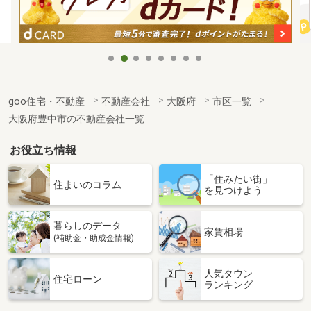
goo住宅・不動産
不動産会社
大阪府
市区一覧
大阪府豊中市の不動産会社一覧
お役立ち情報
「住みたい街」
住まいのコラム
を見つけよう
暮らしのデータ
家賃相場
(補助金・助成金情報)
人気タウン
住宅ローン
ランキング