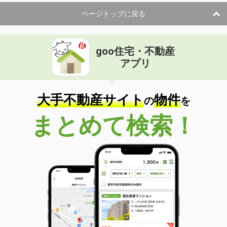
ページトップに戻る
goo住宅・不動産
アプリ
大手不動産サイト
物件
の
を
まとめて検索！