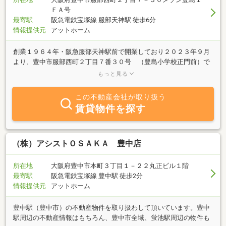
ＦＡ号
最寄駅
阪急電鉄宝塚線 服部天神駅 徒歩6分
情報提供元
アットホーム
創業１９６４年・阪急服部天神駅前で開業しており２０２３年９月
より、豊中市服部西町２丁目７番３０号 （豊島小学校正門前）で
営業致しております。賃貸から新築分譲住宅まで不動産のエキスパ
もっと見る
ート！どうぞお気軽にご相談下さい。 TEL06-6865-0100
この不動産会社が取り扱う
賃貸物件を探す
（株）アシストＯＳＡＫＡ 豊中店
所在地
大阪府豊中市本町３丁目１－２２丸正ビル１階
最寄駅
阪急電鉄宝塚線 豊中駅 徒歩2分
情報提供元
アットホーム
豊中駅（豊中市）の不動産物件を取り扱わして頂いています。豊中
駅周辺の不動産情報はもちろん、豊中市全域、蛍池駅周辺の物件も