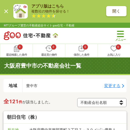
アプリ版はこちら
開く
複数社の物件を探せる！
NTTグループ運営の不動産総合サイト goo住宅・不動産
0
0
0
0
最近検索した条件
最近見た物件
保存した条件
お気に入り
大阪府豊中市の不動産会社一覧
地域
変更する
豊中市
全121
件
が該当しました。
朝日住宅（株）
所在地
大阪府豊中市服部西町２丁目７－３０メゾン豊島１