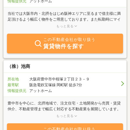
情報提供元
アットホーム
当社では大阪市内・北摂をはじめ阪神エリアに至るまで借主様に満
足頂けるよう幅広く物件をご用意しております。また転勤時にマイ
ホームの賃貸斡旋をお手伝いするリロケーションシステム、マンシ
もっと見る
ョンの経営・管理を当社が代行するトータルサポートシステムなど
オーナー様からも絶大な信頼を得ています。安心・信頼のおける住
この不動産会社が取り扱う
宅をあなたに。アーネストは皆様にやすらぎを提供し続けていま
賃貸物件を探す
す。
（株）池商
所在地
大阪府豊中市中桜塚２丁目２３－９
最寄駅
阪急電鉄宝塚線 岡町駅 徒歩7分
情報提供元
アットホーム
豊中市を中心に、北摂地域で、注文住宅・土地開発から売買・賃貸
仲介、不動産管理まで幅広く対応する不動産業を展開しています。
当社では、不動産査定サービスや相続診断サービスも提供してお
もっと見る
り、地域の皆様の多様なニーズに応えるために日々努力していま
す。お客様の立場に立ち、丁寧で親身な対応を心がけ、どんな些細
この不動産会社が取り扱う