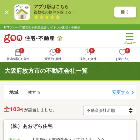
アプリ版はこちら
開く
複数社の物件を探せる！
NTTグループ運営の不動産総合サイト goo住宅・不動産
0
0
0
0
最近検索した条件
最近見た物件
保存した条件
お気に入り
大阪府枚方市の不動産会社一覧
地域
変更する
枚方市
全103
件
が該当しました。
（株）あおぞら住宅
所在地
大阪府枚方市楠葉並木１丁目３８－２０