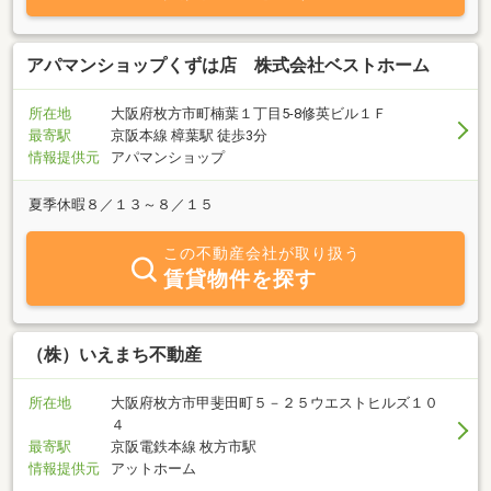
アパマンショップくずは店 株式会社ベストホーム
所在地
大阪府枚方市町楠葉１丁目5-8修英ビル１Ｆ
最寄駅
京阪本線 樟葉駅 徒歩3分
情報提供元
アパマンショップ
夏季休暇８／１３～８／１５
この不動産会社が取り扱う
賃貸物件を探す
（株）いえまち不動産
所在地
大阪府枚方市甲斐田町５－２５ウエストヒルズ１０
４
最寄駅
京阪電鉄本線 枚方市駅
情報提供元
アットホーム