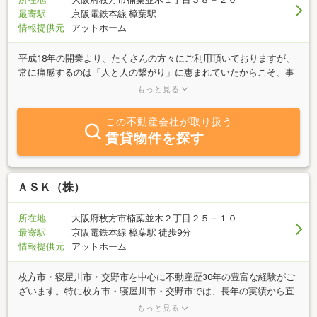
最寄駅
京阪電鉄本線 樟葉駅
情報提供元
アットホーム
平成18年の開業より、たくさんの方々にご利用頂いておりますが、
常に痛感するのは「人と人の繋がり」に恵まれていたからこそ、事
業を続けてこられたのだということです。「人と人」が存在するの
もっと見る
であれば、そこに「繋がり」が確実に生まれ、その繋がりを重んじ
ることこそが、人同士を仲介する私たちの最大の役目であると感じ
この不動産会社が取り扱う
ております。実際、これまでご利用頂いた方に、知人の方をお連れ
賃貸物件を探す
頂いたり、その方ご自身に再びご利用頂いたりする事が多く、繋が
りの大切さ、そして繋がりがあることの幸福を実感する毎日でござ
います。私たちもお客様との繋がりを大事にし、末永く皆様のパー
トナーになれるよう尽力していく心づもりです。この先も人間同士
ＡＳＫ（株）
の「縁」を重んじつつ、よりたくさんのお客様にご満足頂けるよ
う、スタッフ一同、職務に励んでまいります。
所在地
大阪府枚方市楠葉並木２丁目２５－１０
最寄駅
京阪電鉄本線 樟葉駅 徒歩9分
情報提供元
アットホーム
枚方市・寝屋川市・交野市を中心に不動産歴30年の豊富な経験がご
ざいます。特に枚方市・寝屋川市・交野市では、長年の実績から直
接取引のオーナー様が多く、弊社管理物件や専任募集物件が数多く
もっと見る