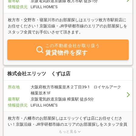
最寄駅
京阪電気鉄道京阪線 枚方市駅 徒歩1分
情報提供元
LIFULL HOME'S
枚方市・交野市・寝屋川市のお部屋探しはエリッツ枚方市駅前店に
お任せください！京阪沿線・JR学研都市線のエリアのお部屋探しを
スタッフ全員でお手伝いさせて頂きます。
この不動産会社が取り扱う
賃貸物件を探す
株式会社エリッツ くずは店
所在地
大阪府枚方市楠葉並木２丁目39-1 ロイヤルアーク
楠葉並木1F
最寄駅
京阪電気鉄道京阪線 樟葉駅 徒歩5分
情報提供元
LIFULL HOME'S
枚方市・八幡市のお部屋探しはエリッツくずは店にお任せくださ
い！京阪沿線・JR学研都市線のエリアのお部屋探しをスタッフ全員
でお手伝いさせて頂きます。ご来店をスタッフ一同、心よりお待ち
もっと見る