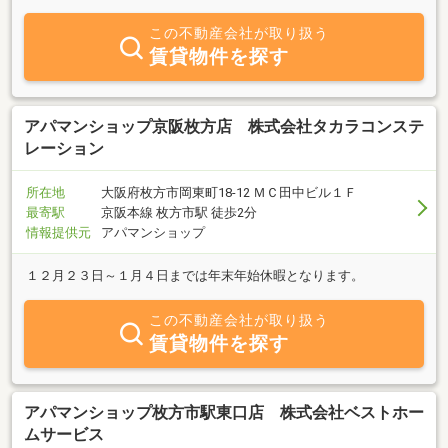
ございます。豊富な経験を基にお客様のニーズに精一杯お応えさせ
て頂きます。事業用不動産の仲介や管理、マンション・ハイツ・ア
この不動産会社が取り扱う
パートの購入や管理、不動産の購入・売却など是非お声かけ下さ
賃貸物件を探す
い。また、弊社事務所1階ではふくちぁん餃子くずは店を運営して
おります。何卒よろしくお願い申し上げます。
アパマンショップ京阪枚方店 株式会社タカラコンステ
レーション
所在地
大阪府枚方市岡東町18-12 ＭＣ田中ビル１Ｆ
最寄駅
京阪本線 枚方市駅 徒歩2分
情報提供元
アパマンショップ
１２月２３日～１月４日までは年末年始休暇となります。
この不動産会社が取り扱う
賃貸物件を探す
アパマンショップ枚方市駅東口店 株式会社ベストホー
ムサービス