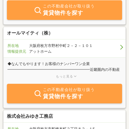
「枚方の鍵屋。」として、鍵の解錠、破錠、鍵交換、合鍵作成・ア
この不動産会社が取り扱う
クセサリー販売も行っております。お気軽にお問い合わせください
賃貸物件を探す
ませ。
オールマイティ（株）
所在地
大阪府枚方市野村中町２－２－１０１
情報提供元
アットホーム
◆なんでもやります！お客様のナンバーワン企業
━━━━━━━━━━━━━━━━━━━━━━近畿圏内の不動産
売買・仲介・賃貸・管理・リフォーム等、なんでもご相談くださ
もっと見る
い。新生活・お客様の新たな門出を応援かつお手伝いできるサービ
スをはじめ他社様ではできないこと、しない事、を喜んでしたいと
この不動産会社が取り扱う
思います。リサイクル商品の販売・買い取り。面倒な大型・小型ゴ
賃貸物件を探す
ミの回収。お部屋のリフォーム等。遺産相続等の物件の処分。室内
の残置物の撤去等、様々な分野で活躍しております。
株式会社みゆき工務店
所在地
大阪府枚方市船橋本町２丁目８２－１F