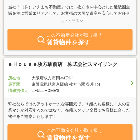
当社「（株）いえまち不動産」では、枚方市を中心とした近畿圏全
域を主に営業エリアとして、お客様の大切な資産を安心してお任せ
頂けるよう、売買仲介から買取りまで幅広い不動産業務を行ってお
もっと見る
ります。近くにお住まいで遠方の不動産を所有されているお客様も
またその逆のお客様もニーズに合わせて出張させて頂きます。ま
この不動産会社が取り扱う
た、枚方市不動産流通協力事業者として、空き家対策に積極的に取
賃貸物件を探す
り組んでおります。お客様の気持ちを大切に安心してお任せ頂き、
ご信頼に誠意をもってお応えしたい。そんな事を第一に考え、皆様
の住まい探しのお手伝いをさせて頂いております。物件を売りたい
方、買いたい方、経験豊かなスタッフがいろいろな角度からアドバ
ｅＨｏｕｓｅ枚方駅前店 株式会社スマイリンク
イスをさせて頂きますので、まずはお気軽にお問い合わせくださ
い。
所在地
大阪府枚方市岡本町2-1
最寄駅
京阪電気鉄道京阪線 枚方市駅 徒歩1分
情報提供元
LIFULL HOME'S
弊社ならではのアットホームな雰囲気で、１組のお客様に１人の営
業マンが対応するのではなく、在籍スタッフ全員でお客様に合った
物件をご提案いたします！
この不動産会社が取り扱う
賃貸物件を探す