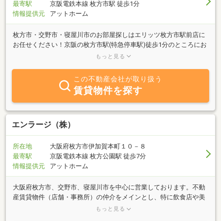
物件を探したいなど、まずはご相談くださいませ。 また、弊社はオ
最寄駅
京阪電鉄本線 枚方市駅 徒歩1分
ンラインでのご相談や物件の内見なども承っておりますのでぜひご
情報提供元
アットホーム
活用ください。 他府県にお住まいですぐに来店いただく事が難しい
お客様、お仕事が忙しく営業時間内に来店が難しい方も、お問い合
枚方市・交野市・寝屋川市のお部屋探しはエリッツ枚方市駅前店に
わせをお待ちしております。
お任せください！京阪の枚方市駅(特急停車駅)徒歩1分のところにお
店を構えています。京阪沿線に限らずJR学研都市線のエリアや駅か
もっと見る
ら遠くても国道1号線のエリアの物件も取り扱っております。社会
人や学生(関西外国語大学・関西医科大学)の単身のお客様、もちろ
この不動産会社が取り扱う
んファミリーのお客様も是非ご来店ください。
賃貸物件を探す
エンラージ（株）
所在地
大阪府枚方市伊加賀本町１０－８
最寄駅
京阪電鉄本線 枚方公園駅 徒歩7分
情報提供元
アットホーム
大阪府枚方市、交野市、寝屋川市を中心に営業しております。不動
産賃貸物件（店舗・事務所）の仲介をメインとし、特に飲食店や美
容室、医療関係が強いです。事業サポートも行っておりますので、
もっと見る
「独立」「開業」でお考えの方はお気軽にご相談ください。また、