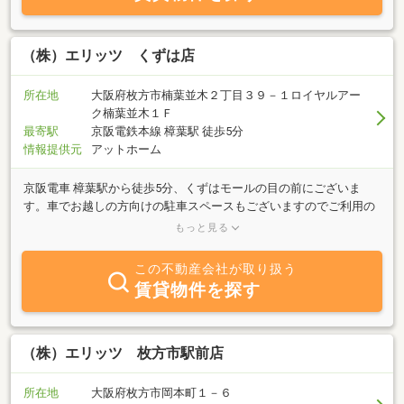
（株）エリッツ くずは店
所在地
大阪府枚方市楠葉並木２丁目３９－１ロイヤルアー
ク楠葉並木１Ｆ
最寄駅
京阪電鉄本線 樟葉駅 徒歩5分
情報提供元
アットホーム
京阪電車 樟葉駅から徒歩5分、くずはモールの目の前にございま
す。車でお越しの方向けの駐車スペースもございますのでご利用の
際はお申し付けください。 【枚方市・八幡市】を中心にお客様のお
もっと見る
部屋探しをお手伝いさせていただきます。それ以外の大阪府内・京
都府内の物件でもエリッツのネットワークを活用してご紹介可能で
この不動産会社が取り扱う
すので、お気軽にご相談ください！ 初めての一人暮らしでお悩みの
賃貸物件を探す
関西外国語大学・摂南大学・大阪工業大学・大阪歯科大学・関西医
科大学の学生様、ご入学前や通学途中でもお気軽にご来店くださ
い。 「浴室とトイレが別々のセパレート物件」・「独立した洗面台
がある物件」・「キッチンが広い物件」など様々な単身者様向けの
（株）エリッツ 枚方市駅前店
物件はもちろん、学生様以外の社会人様・ファミリー様向けの物件
も数多く取り揃えております。法人名義でのご契約や、ペット可能
所在地
大阪府枚方市岡本町１－６