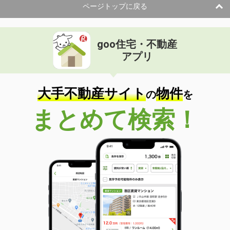
ページトップに戻る
goo住宅・不動産
アプリ
大手不動産サイト
物件
の
を
まとめて検索！