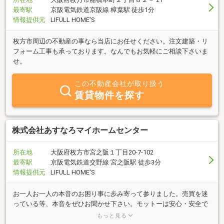
最寄駅
京阪電気鉄道京阪線 樟葉駅 徒歩1分
情報提供元
LIFULL HOME'S
枚方市周辺の不動産の事なら当店にお任せください。注文建築・リ
フォーム工事も承っております。なんでもお気軽にご相談下さいま
せ。
この不動産会社が取り扱う
賃貸物件を探す
株式会社あすなろマイホームセンター
所在地
大阪府枚方市宮之阪１丁目20-7-102
最寄駅
京阪電気鉄道交野線 宮之阪駅 徒歩3分
情報提供元
LIFULL HOME'S
お一人お一人の本音のお困り事に歩み寄って参りました。売買を迷
っている等、本音をぜひお聞かせ下さい。モットーは安心・安全で
機動力と対応スピードを心掛けています。丁寧な対応をお約束致し
もっと見る
ます。