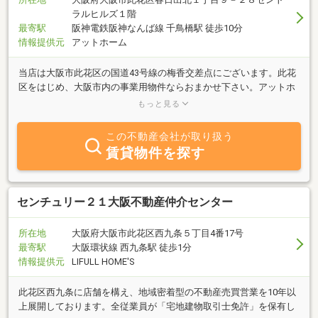
ラルヒルズ１階
最寄駅
阪神電鉄阪神なんば線 千鳥橋駅 徒歩10分
情報提供元
アットホーム
当店は大阪市此花区の国道43号線の梅香交差点にございます。此花
区をはじめ、大阪市内の事業用物件ならおまかせ下さい。アットホ
ームに掲載していない物件、営業中の為に掲載できないなどの居抜
もっと見る
き物件も多数ご提案可能ですのでお問い合わせおまちしておりま
す。また当社が掲載していない物件もご提案可能です。開業応援キ
この不動産会社が取り扱う
ャンペーンとして、仲介手数料無料物件や仲介手数料半額物件も多
賃貸物件を探す
数ございますのでお気軽にお問い合わせください。開業についての
許認可申請や開業融資など開業についての分からない事はなんでも
お聞きくださいね！
センチュリー２１大阪不動産仲介センター
所在地
大阪府大阪市此花区西九条５丁目4番17号
最寄駅
大阪環状線 西九条駅 徒歩1分
情報提供元
LIFULL HOME'S
此花区西九条に店舗を構え、地域密着型の不動産売買営業を10年以
上展開しております。全従業員が「宅地建物取引士免許」を保有し