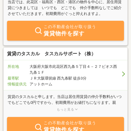
当店では、此花区・福島区・西区・港区の物件を中心に、居住用賃
貸につきましては いつでも どこでも 仲介手数料なしでご紹介
させていただきます。初期費用がぐっと抑えれますよ。
この不動産会社が取り扱う
賃貸物件を探す
賃貸のタスカル タスカルサポート（株）
所在地
大阪府大阪市此花区西九条５丁目４－２７ビオス西
九条１Ｆ
最寄駅
ＪＲ大阪環状線 西九条駅 徒歩3分
情報提供元
アットホーム
賃貸のタスカルと申します。当店は居住用賃貸の仲介手数料がいつ
でもどこでも0円ですから、初期費用がお値打ちになります。親
切、丁寧をモットーに、お客様が助かるなーと言っていただけるよ
もっと見る
うに、全力でお部屋探しさせていただきます。此花区・福島区・港
区・西区が中心ですが、近畿圏内どこでもご紹介できます。賃貸だ
この不動産会社が取り扱う
けでなく、売買、管理にも力を入れておりますのでお気軽にご相談
賃貸物件を探す