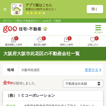
アプリ版はこちら
開く
複数社の物件を探せる！
NTTグループ運営の不動産総合サイト goo住宅・不動産
0
0
0
0
最近検索した条件
最近見た物件
保存した条件
お気に入り
大阪府大阪市此花区の不動産会社一覧
地域
変更する
大阪市此花区
全9
件
が該当しました。
（株）ＩＣコーポレーション
所在地
大阪府大阪市此花区春日出北１丁目９－２８セント