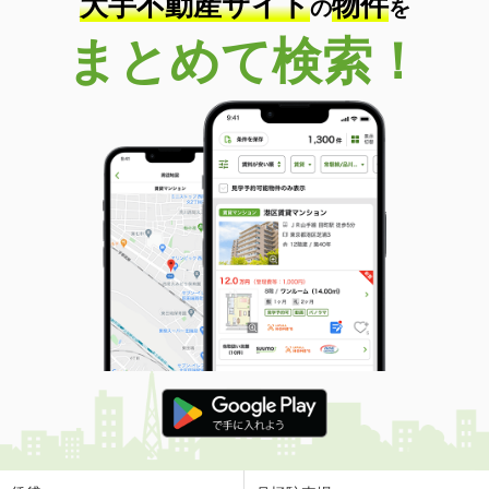
大手不動産サイト
物件
の
を
まとめて検索！