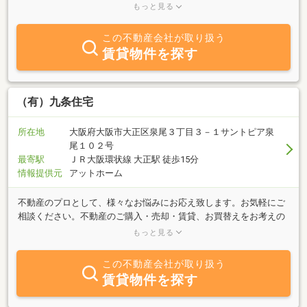
地待ち合わせでの内覧も承っております♪お気軽にお問合せ下さい
もっと見る
ませ☆
この不動産会社が取り扱う
賃貸物件を探す
（有）九条住宅
所在地
大阪府大阪市大正区泉尾３丁目３－１サントピア泉
尾１０２号
最寄駅
ＪＲ大阪環状線 大正駅 徒歩15分
情報提供元
アットホーム
不動産のプロとして、様々なお悩みにお応え致します。お気軽にご
相談ください。不動産のご購入・売却・賃貸、お買替えをお考えの
方、相場が知りたい、今後の参考にしたい等々ご相談だけでも結構
もっと見る
です。お客様の期待を超えるサービスを提供をしたいと考えており
ます。是非、この機会に当社をご活用いただきますようご案内申し
この不動産会社が取り扱う
上げます。
賃貸物件を探す