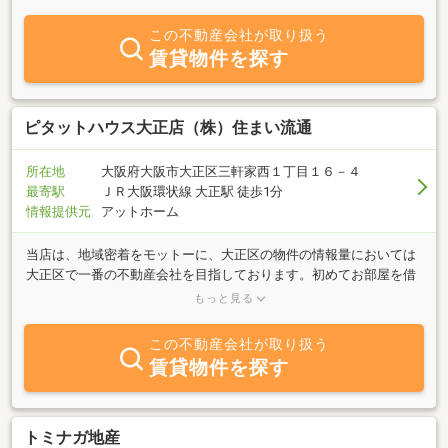
様の想いに寄り添う接客』『誠実』をモットーに、誠心誠意ご対応
いたします。★みなさん。不動産屋さんは「コワイ…」というイメ
この不動産会社が取り扱う
ージありませんか？そんな方こそ弊社にお問い合わせ・ご来店下さ
賃貸物件を探す
い！ そのイメージを一瞬で溶かしてもらえるよう、真剣に全力で
努めさせていただきます。★ぜひ、大正区のお部屋探し、不動産の
ご相談は…駅前に行く前に（行ってからでも！）、サンクス平尾商
店街内の【大正中央不動産（株）】へ！！
ピタットハウス大正店（株）住まい流通
所在地
大阪府大阪市大正区三軒家西１丁目１６－４
最寄駅
ＪＲ大阪環状線 大正駅 徒歩1分
情報提供元
アットホーム
当店は、地域密着をモットーに、大正区の物件の情報量においては
大正区で一番の不動産会社を目指しております。初めてお部屋を借
りる・初期費用が心配・保証人を頼みにくい等、当社スタッフまで
もっと見る
お気軽にお問い合わせください。全力で解決致します！また、当店
は、売買物件も取り扱っておりますので、住宅に関することは、な
この不動産会社が取り扱う
んでもご相談下さい！お客様のご来店をスタッフ一同、心よりお待
賃貸物件を探す
ち致しております。
トミナガ地産