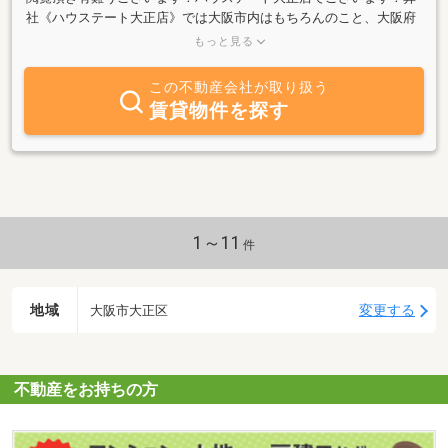
社《ハウステート大正店》では大阪市内はもちろんのこと、大阪府
全域の物件を取り扱っております！シングル、カップル、ファミリ
もっと見る
ーなどお客様のニーズに沿った物件をご紹介しております！満足し
て頂ける物件を全力でご紹介させて頂きます！賃貸物件のみなら
この不動産会社が取り扱う
ず、売買物件のご提案、ご紹介も可能です。当社は賃貸物件の仲介
賃貸物件を探す
手数料0円で物件ご紹介可能ですので、初期費用を抑えて入居でき
ます。是非、《ハウステート大正店》へのご来店お待ちしておりま
す。
1～11
件
地域
変更する
大阪市大正区
不動産をお持ちの方