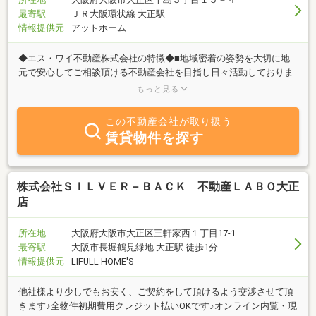
最寄駅
ＪＲ大阪環状線 大正駅
情報提供元
アットホーム
◆エス・ワイ不動産株式会社の特徴◆■地域密着の姿勢を大切に地
元で安心してご相談頂ける不動産会社を目指し日々活動しておりま
す。■お客様お一人お一人とのご縁を大切にし、お客様の事を第一
もっと見る
に考えて不動産情報をわかりやすく正確にメリット・デメリットを
お伝えいたします。ぜひお気軽にお問い合わせください。
この不動産会社が取り扱う
賃貸物件を探す
株式会社ＳＩＬＶＥＲ－ＢＡＣＫ 不動産ＬＡＢＯ大正
店
所在地
大阪府大阪市大正区三軒家西１丁目17-1
最寄駅
大阪市長堀鶴見緑地 大正駅 徒歩1分
情報提供元
LIFULL HOME'S
他社様より少しでもお安く、ご契約をして頂けるよう交渉させて頂
きます♪全物件初期費用クレジット払いOKです♪オンライン内覧・現