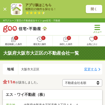
アプリ版はこちら
開く
複数社の物件を探せる！
NTTグループ運営の不動産総合サイト goo住宅・不動産
0
0
0
0
最近検索した条件
最近見た物件
保存した条件
お気に入り
大阪府大阪市大正区の不動産会社一覧
地域
変更する
大阪市大正区
全11
件
が該当しました。
エス・ワイ不動産（株）
所在地
大阪府大阪市大正区千島３丁目１５－４