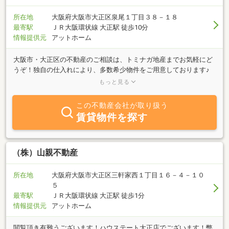
所在地
大阪府大阪市大正区泉尾１丁目３８－１８
最寄駅
ＪＲ大阪環状線 大正駅 徒歩10分
情報提供元
アットホーム
大阪市・大正区の不動産のご相談は、トミナガ地産までお気軽にど
うぞ！独自の仕入れにより、多数希少物件をご用意しております♪
相続・税・保険・お引越しなど、不動産に関連することについても
もっと見る
ぜひご相談ください。
この不動産会社が取り扱う
賃貸物件を探す
（株）山親不動産
所在地
大阪府大阪市大正区三軒家西１丁目１６－４－１０
５
最寄駅
ＪＲ大阪環状線 大正駅 徒歩1分
情報提供元
アットホーム
閲覧頂き有難うございます！ハウステート大正店でございます！弊