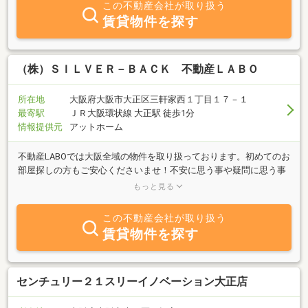
この不動産会社が取り扱う
賃貸物件を探す
（株）ＳＩＬＶＥＲ－ＢＡＣＫ 不動産ＬＡＢＯ
所在地
大阪府大阪市大正区三軒家西１丁目１７－１
最寄駅
ＪＲ大阪環状線 大正駅 徒歩1分
情報提供元
アットホーム
不動産LABOでは大阪全域の物件を取り扱っております。初めてのお
部屋探しの方もご安心くださいませ！不安に思う事や疑問に思う事
など、なんでもご相談ください♪お客様が納得のいくまで経験豊富
もっと見る
なスタッフがお部屋探しを全力でサポート致します！ぜひお気軽に
お問合せ下さい♪
この不動産会社が取り扱う
賃貸物件を探す
センチュリー２１スリーイノベーション大正店