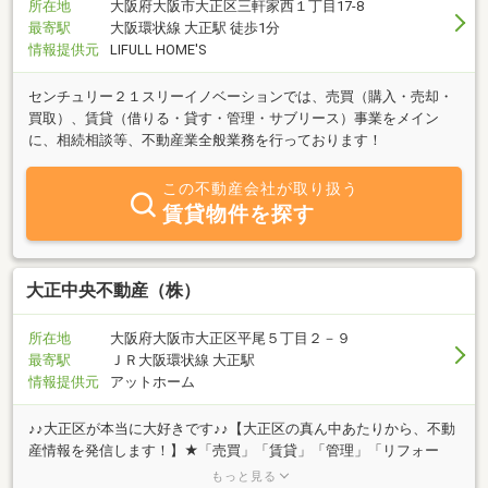
所在地
大阪府大阪市大正区三軒家西１丁目17-8
最寄駅
大阪環状線 大正駅 徒歩1分
情報提供元
LIFULL HOME'S
センチュリー２１スリーイノベーションでは、売買（購入・売却・
買取）、賃貸（借りる・貸す・管理・サブリース）事業をメイン
に、相続相談等、不動産業全般業務を行っております！
この不動産会社が取り扱う
賃貸物件を探す
大正中央不動産（株）
所在地
大阪府大阪市大正区平尾５丁目２－９
最寄駅
ＪＲ大阪環状線 大正駅
情報提供元
アットホーム
♪♪大正区が本当に大好きです♪♪【大正区の真ん中あたりから、不動
産情報を発信します！】★「売買」「賃貸」「管理」「リフォー
ム」等、不動産に関する事は、なんなりとご相談下さい！★『お客
もっと見る