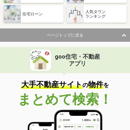
人気タウン
住宅ローン
ランキング
ページトップに戻る
goo住宅・不動産
アプリ
大手不動産サイト
物件
の
を
まとめて検索！