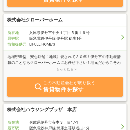
株式会社クローバーホーム
所在地
兵庫県伊丹市中央１丁目５番１９号
最寄駅
阪急電鉄伊丹線 伊丹駅 徒歩1分
情報提供元
LIFULL HOME'S
地域密着型 安心店舗！地域に愛されて３０年！伊丹市の不動産情
報のことならクローバーホームにお任せ下さい！地元だからこそわ
かることがたくさんあります！相談や交渉事は我々にお任せ下さ
もっと見る
い！！
この不動産会社が取り扱う
賃貸物件を探す
株式会社ハウジングプラザ 本店
所在地
兵庫県伊丹市寺本３丁目17-1
最寄駅
阪急電鉄神戸線 武庫之荘駅 徒歩1分