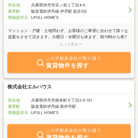
所在地
兵庫県伊丹市宮ノ前１丁目4-9
最寄駅
阪急電鉄伊丹線 伊丹駅 徒歩5分
情報提供元
LIFULL HOME'S
マンション・戸建・土地問わず、お客様のご希望に合わせて様々な
提案をさせて頂きます。火曜日・水曜日も休まず、朝10時から夜7
時まで営業しております。お仕事帰りなどにもお気軽にお立ち寄り
もっと見る
下さいませ。
この不動産会社が取り扱う
賃貸物件を探す
株式会社エルハウス
所在地
兵庫県伊丹市南本町６丁目2-5-101
最寄駅
阪急電鉄伊丹線 新伊丹駅
情報提供元
LIFULL HOME'S
この不動産会社が取り扱う
賃貸物件を探す