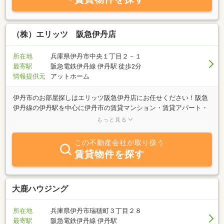
（株）エリッツ 阪急伊丹店
所在地
兵庫県伊丹市中央１丁目２－１
最寄駅
阪急電鉄伊丹線 伊丹駅 徒歩2分
情報提供元
アットホーム
伊丹市のお部屋探しはエリッツ阪急伊丹店にお任せください！阪急
伊丹線の伊丹駅を中心に伊丹市の賃貸マンション・賃貸アパート・
貸家・分譲賃貸マンション等の賃貸物件情報など幅広いニーズに対
もっと見る
応した物件を取り揃えております。楽器やペットなど何でもご相談
下さい！！単身の方、学生の方、新婚・カップルの方、ファミリー
この不動産会社が取り扱う
の方、どんな方にでもご希望に合った物件をご紹介させていただき
賃貸物件を探す
ます！ 現在、伊丹市はイオンモール伊丹等の大きなショッピングモ
ールも完成し、大変住みやすい地域になっております。親身かつ真
摯な姿勢で、お客様に安心してお部屋探しして頂けるように心がけ
ております。少数精鋭のスタッフがお客様のお部屋探しをお手伝い
大鹿ハウジング
致します！学生さんも新婚・ファミリーさんも多数物件を取り揃え
ておりますので、納得のいくお部屋探しのお手伝いをさせてくださ
所在地
兵庫県伊丹市瑞穂町３丁目２８
い！また、伊丹市だけでなく川西市・宝塚市の物件も取り揃えてお
最寄駅
阪急電鉄伊丹線 伊丹駅