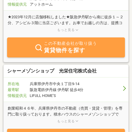
情報提供元
アットホーム
★2023年12月に店舗移転しました★阪急伊丹駅から南に徒歩１～２
分、アシビル３階に当店ございます。お車でお越しの方は、提携コ
インパーキング『タイムズ』さんへ！ご来店の際に、駐車券または
もっと見る
駐車証明書をご持参ください。キッズスペースあり♪
この不動産会社が取り扱う
賃貸物件を探す
シャーメゾンショップ 光栄住宅株式会社
所在地
兵庫県伊丹市中央１丁目9-14
最寄駅
阪急電鉄伊丹線 伊丹駅 徒歩4分
情報提供元
LIFULL HOME'S
創業昭和４６年、兵庫県伊丹市の不動産（売買・賃貸・管理）を専
門に取り扱っております。積水ハウスのシャーメゾンショップで
す。新築・専任物件多数ございますので、お気軽にお問合せくださ
もっと見る
い。