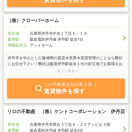
らのお手伝いをさせて頂き、皆様と共に取り取り組んでいきたいと
思っております。土地の売買、賃貸マンション、貸家、駐車場、分
譲住宅など幅広い分野でお役に立たせて頂きます。伊丹で開業５９
年の蔵野商事でおまちしています。
（株）クローバーホーム
所在地
兵庫県伊丹市中央１丁目５－１９
最寄駅
阪急電鉄伊丹線 伊丹駅 徒歩1分
情報提供元
アットホーム
伊丹市を中心とした阪神間の賃貸☆売買☆賃貸管理のことなら弊社
にお任せ下さい！弊社は阪急伊丹駅徒歩１分の好立地でお客様をお
迎えして36年！お客様とつなぐをモットーに日々努力しておりま
もっと見る
す！弊社社員はしつこい営業などは一切しない正直な営業を心掛
け、お孫様の代までお付き合いできるよう社員一同心がけておりま
この不動産会社が取り扱う
す！不動産の事なら賃貸・売買はもちろんお引越しの手配までサポ
賃貸物件を探す
ートいたします！
リロの不動産 （株）ケントコーポレーション 伊丹店
所在地
兵庫県伊丹市西台３丁目９－２０アシビル３階
最寄駅
阪急電鉄伊丹線 伊丹駅 徒歩2分