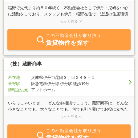
稲野で先代より約５０年続く、不動産会社として伊丹・尼崎を中心
に活動をしており、スタッフも伊丹・稲野在住で、近辺の住居環境
等熟知しており、ご不安やわからない事等お気軽にご相談下さ
もっと見る
い！ 色々なご事情で、お家の売却や購入・買い替え・急な相続で
どうしたら良いのかお困りの方等、是非、当社にお任せ下さい！
この不動産会社が取り扱う
路線価や近辺の実際に売買・賃貸等の情報をご提供させて頂き、お
賃貸物件を探す
客様がご納得頂ける様勤めさせて頂きます。 転勤の間賃貸にした
り、収益の管理・入居者のご紹介・退去時や台風などで修繕等、ご
自宅の外壁塗り替えや改修工事等もお気軽にご相談下さい！ 当社
長年信頼している、工務店・１級建築士事務所・税理士事務所・弁
（株）蔵野商事
護士等ともご相談頂けます。 女性スタッフが対応させて頂きます
ので、お子様連れの方、学生さん・転勤の方・初めての一人暮らし
所在地
兵庫県伊丹市昆陽３丁目２４８－１
を始める方でも安心して頂けます。また、賃貸・売買・住宅購入の
最寄駅
阪急電鉄伊丹線 伊丹駅 徒歩19分
資金計画から、設計・建築・リフォーム・相続・管理・引越し・ア
情報提供元
アットホーム
フターフォロー等、女性目線で細やかなアドバイスをさせて頂きま
すので、ご遠慮なくご相談下さい。 伊丹・武庫之荘で分譲・注文
いらっしゃいませ！ どんな御相談でしょう。蔵野商事は、どんな
建築・リフォーム等、実績が多数ございます！
小さなことでも、大きなことでも、何でも引き受けてお役に立ちた
いとスタッフ一同お待ちしています。女性スタッフが多いお店で
もっと見る
す。土地には「顔」があって一つとして同じものがない。その土地
をそれぞれが持つ特性を知り、それをいかに生かしていくか、そこ
この不動産会社が取り扱う
から住まいづくり、街づくりが始まります。そのスタートラインか
賃貸物件を探す