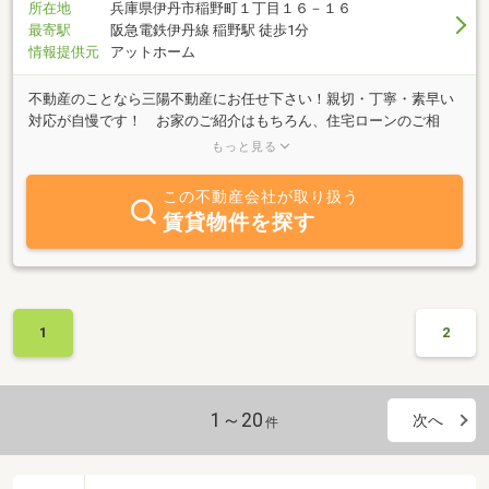
所在地
兵庫県伊丹市稲野町１丁目１６－１６
最寄駅
阪急電鉄伊丹線 稲野駅 徒歩1分
情報提供元
アットホーム
不動産のことなら三陽不動産にお任せ下さい！親切・丁寧・素早い
対応が自慢です！ お家のご紹介はもちろん、住宅ローンのご相
談・リフォーム・引っ越し・購入後のアフターサービスまでなんで
もっと見る
もご相談下さい。また、空き家管理・店舗・テナントの取り扱い、
登記・相続など不動産のトータルサポートをさせて頂いておりま
この不動産会社が取り扱う
す。お気軽にお問い合わせ下さい。当社は○公益社団法人 不動産
賃貸物件を探す
保証協会会員〇公益社団法人 全日本不動産協会会員〇公正取引協
会会員です。
1
2
1～20
次へ
件