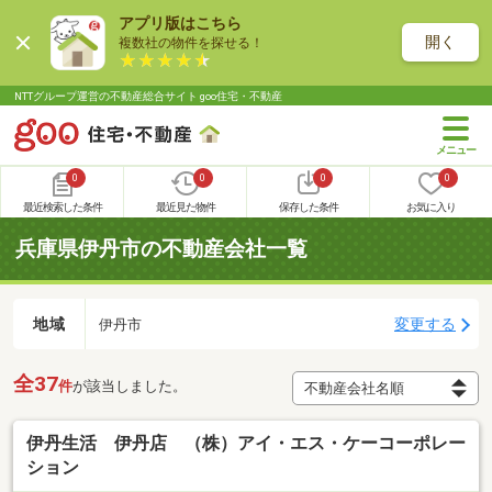
アプリ版はこちら
開く
複数社の物件を探せる！
NTTグループ運営の不動産総合サイト goo住宅・不動産
0
0
0
0
最近検索した条件
最近見た物件
保存した条件
お気に入り
兵庫県伊丹市の不動産会社一覧
地域
変更する
伊丹市
全37
件
が該当しました。
伊丹生活 伊丹店 （株）アイ・エス・ケーコーポレー
ション