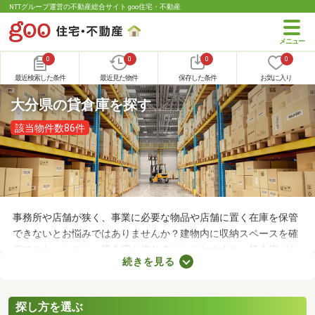
NTTグループ運営の不動産総合サイト goo住宅・不動産
0
0
0
0
最近検索した条件
最近見た物件
保存した条件
お気に入り
大分県の貸倉庫を探す
該当物件数86件
事務所や店舗が狭く、事業に必要な物品や店舗に置く在庫を保管
できないとお悩みではありませんか？建物内に収納スペースを確
保できないときは、貸倉庫を借りることがおすすめ。貸倉庫があ
続きを見る
れば、在庫やすぐに使わない物品を保管できるため、店舗や事務
所が狭くても安心です。ここでは、収納場所の確保にお困りの方
にチェックしてほしい貸倉庫を紹介します。
探し方を選ぶ