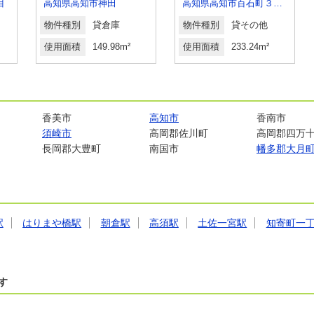
目
高知県高知市神田
高知県高知市百石町３丁目
物件種別
貸倉庫
物件種別
貸その他
使用面積
149.98m²
使用面積
233.24m²
香美市
高知市
香南市
須崎市
高岡郡佐川町
高岡郡四万
長岡郡大豊町
南国市
幡多郡大月
駅
はりまや橋駅
朝倉駅
高須駅
土佐一宮駅
知寄町一
す