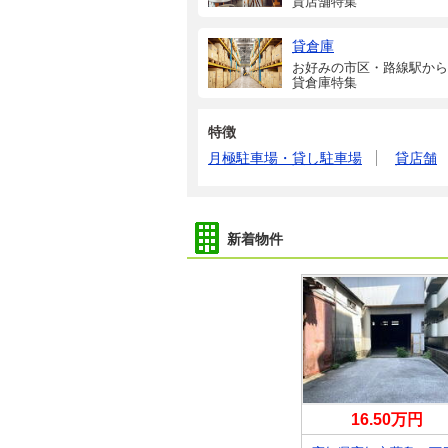
貸店舗特集
貸倉庫
お好みの市区・路線駅から
貸倉庫特集
特徴
月極駐車場・貸し駐車場
貸店舗
新着物件
0万円
16万円
16.50万円