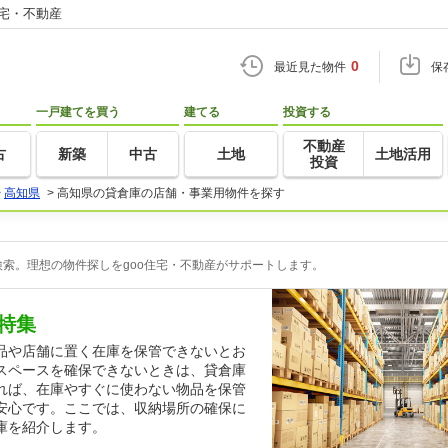
住宅・不動産
0
最近見た物件
保
一戸建てを買う
建てる
投資する
不動産
古
新築
中古
土地
土地活用
投資
>
高知県
>
高知県の貸倉庫の店舗・事業用物件を探す
索。理想の物件探しをgoo住宅・不動産がサポートします。
特集
品や店舗に置く在庫を保管できないとお
スペースを確保できないときは、貸倉庫
れば、在庫やすぐに使わない物品を保管
安心です。ここでは、収納場所の確保に
庫を紹介します。