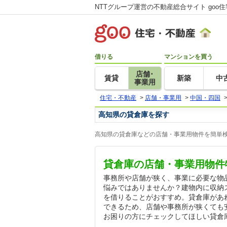
NTTグループ運営の不動産総合サイト goo
借りる
マンションを買う
店舗･
賃貸
新築
中
事業用
住宅・不動産
>
店舗・事業用
>
中国・四国
高知県の貸倉庫を探す
高知県の貸倉庫などの店舗・事業用物件を簡単検
貸倉庫の店舗・事業用物件
事務所や店舗が狭く、事業に必要な物
悩みではありませんか？建物内に収納
を借りることがおすすめ。貸倉庫があ
できるため、店舗や事務所が狭くても
お困りの方にチェックしてほしい貸倉