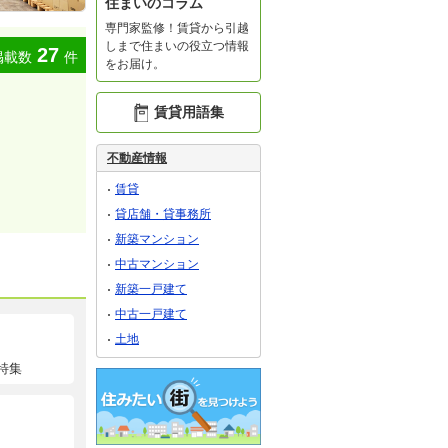
住まいのコラム
専門家監修！賃貸から引越
しまで住まいの役立つ情報
27
掲載数
件
をお届け。
賃貸用語集
不動産情報
賃貸
貸店舗・貸事務所
新築マンション
中古マンション
新築一戸建て
中古一戸建て
土地
特集