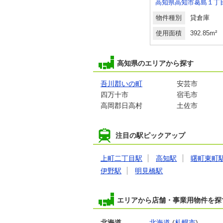
神田
高知県高知市百石町３丁目
高知県高知市葛島１丁
倉庫
物件種別
貸その他
物件種別
貸倉庫
9.98m²
使用面積
233.24m²
使用面積
392.85m²
高知県のエリアから探す
吾川郡いの町
安芸市
四万十市
宿毛市
高岡郡日高村
土佐市
注目の駅ピックアップ
上町二丁目駅
高知駅
曙町東町
伊野駅
明見橋駅
エリアから店舗・事業用物件を探
北海道
北海道
(
札幌市
)