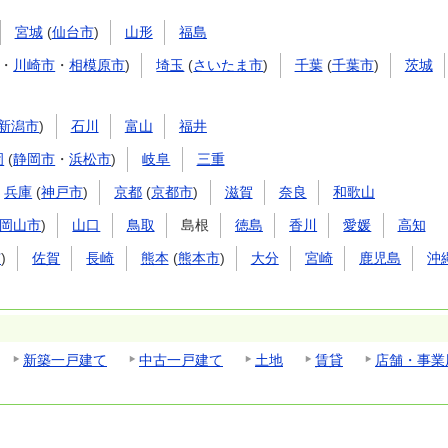
宮城
(
仙台市
)
山形
福島
・
川崎市
・
相模原市
)
埼玉
(
さいたま市
)
千葉
(
千葉市
)
茨城
新潟市
)
石川
富山
福井
岡
(
静岡市
・
浜松市
)
岐阜
三重
兵庫
(
神戸市
)
京都
(
京都市
)
滋賀
奈良
和歌山
岡山市
)
山口
鳥取
島根
徳島
香川
愛媛
高知
市
)
佐賀
長崎
熊本
(
熊本市
)
大分
宮崎
鹿児島
沖
新築一戸建て
中古一戸建て
土地
賃貸
店舗・事業