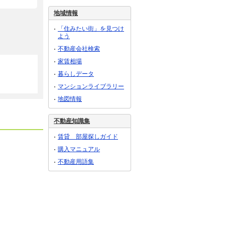
地域情報
「住みたい街」を見つけ
よう
不動産会社検索
家賃相場
暮らしデータ
マンションライブラリー
地図情報
不動産知識集
賃貸 部屋探しガイド
購入マニュアル
不動産用語集
16.50万円
6.60万円