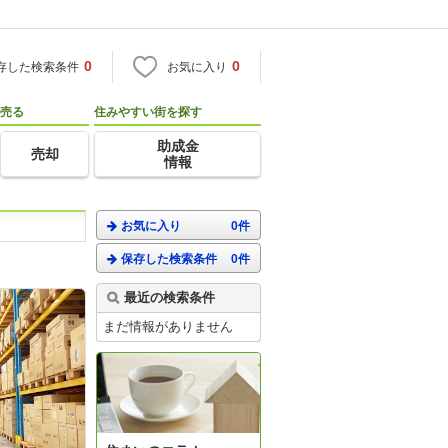
0
0
存した検索条件
お気に入り
売る
住みやすい街を探す
助成金
売却
情報
お気に入り
0件
保存した検索条件
0件
最近の検索条件
まだ情報がありません