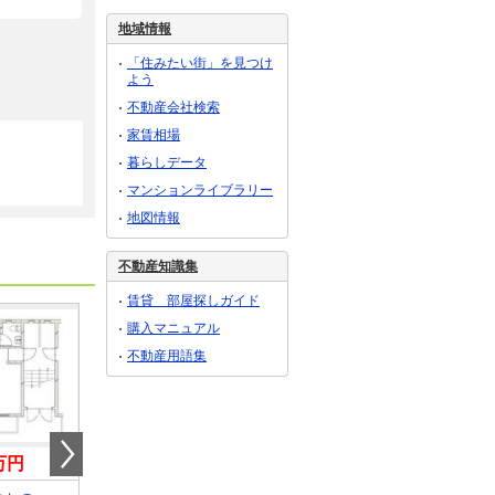
地域情報
「住みたい街」を見つけ
よう
不動産会社検索
家賃相場
暮らしデータ
マンションライブラリー
地図情報
不動産知識集
賃貸 部屋探しガイド
購入マニュアル
不動産用語集
8万円
10.78万円
10.78万円