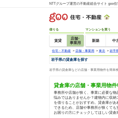
NTTグループ運営の不動産総合サイト goo
借りる
マンションを買う
店舗･
賃貸
新築
中
事業用
住宅・不動産
>
店舗・事業用
>
東北
>
岩手
岩手県の貸倉庫を探す
岩手県の貸倉庫などの店舗・事業用物件を簡単検
貸倉庫の店舗・事業用物件
事務所や店舗が狭く、事業に必要な物
悩みではありませんか？建物内に収納
を借りることがおすすめ。貸倉庫があ
できるため、店舗や事務所が狭くても
お困りの方にチェックしてほしい貸倉