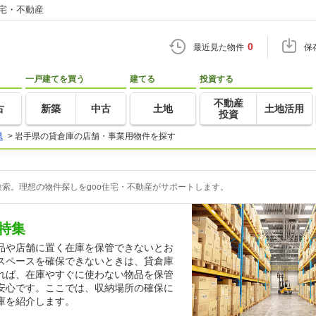
住宅・不動産
0
最近見た物件
保
一戸建てを買う
建てる
投資する
不動産
古
新築
中古
土地
土地活用
投資
県
>
岩手県の貸倉庫の店舗・事業用物件を探す
索。理想の物件探しをgoo住宅・不動産がサポートします。
特集
品や店舗に置く在庫を保管できないとお
スペースを確保できないときは、貸倉庫
れば、在庫やすぐに使わない物品を保管
安心です。ここでは、収納場所の確保に
庫を紹介します。