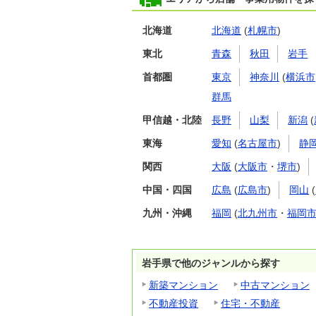
北海道
北海道
(
札幌市
)
東北
青森
秋田
岩手
首都圏
東京
神奈川
(
横浜市
群馬
甲信越・北陸
長野
山梨
新潟
(
東海
愛知
(
名古屋市
)
静
関西
大阪
(
大阪市
・
堺市
)
中国・四国
広島
(
広島市
)
岡山
(
九州・沖縄
福岡
(
北九州市
・
福岡
岩手県で他のジャンルから探す
新築マンション
中古マンション
不動産投資
住宅・不動産