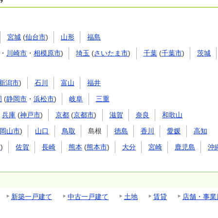
宮城
(
仙台市
)
山形
福島
・
川崎市
・
相模原市
)
埼玉
(
さいたま市
)
千葉
(
千葉市
)
茨城
新潟市
)
石川
富山
福井
岡
(
静岡市
・
浜松市
)
岐阜
三重
兵庫
(
神戸市
)
京都
(
京都市
)
滋賀
奈良
和歌山
岡山市
)
山口
鳥取
島根
徳島
香川
愛媛
高知
市
)
佐賀
長崎
熊本
(
熊本市
)
大分
宮崎
鹿児島
沖
新築一戸建て
中古一戸建て
土地
賃貸
店舗・事業