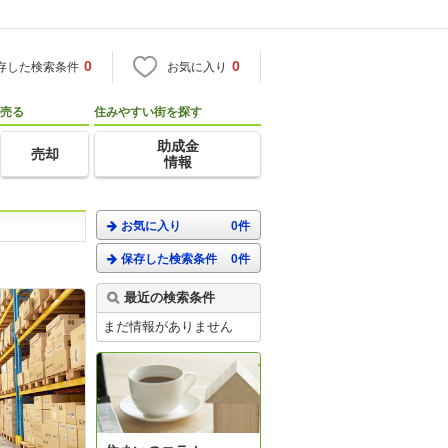
0
0
存した検索条件
お気に入り
売る
住みやすい街を探す
助成金
売却
情報
お気に入り
0件
保存した検索条件
0件
最近の検索条件
まだ情報がありません