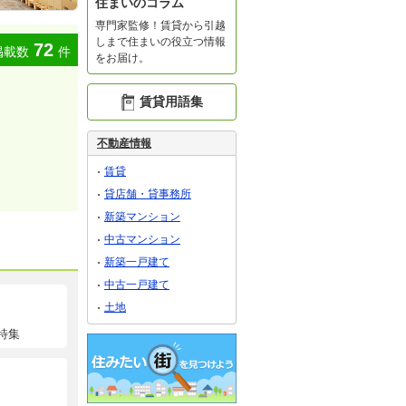
住まいのコラム
専門家監修！賃貸から引越
しまで住まいの役立つ情報
72
掲載数
件
をお届け。
賃貸用語集
不動産情報
賃貸
貸店舗・貸事務所
新築マンション
中古マンション
新築一戸建て
中古一戸建て
土地
特集