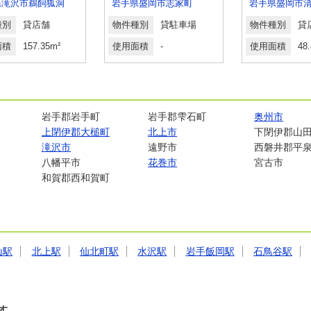
県滝沢市鵜飼狐洞
岩手県盛岡市志家町
岩手県盛岡市
種別
貸店舗
物件種別
貸駐車場
物件種別
面積
157.35m²
使用面積
-
使用面積
48
岩手郡岩手町
岩手郡雫石町
奥州市
上閉伊郡大槌町
北上市
下閉伊郡山
滝沢市
遠野市
西磐井郡平
八幡平市
花巻市
宮古市
和賀郡西和賀町
山駅
北上駅
仙北町駅
水沢駅
岩手飯岡駅
石鳥谷駅
す