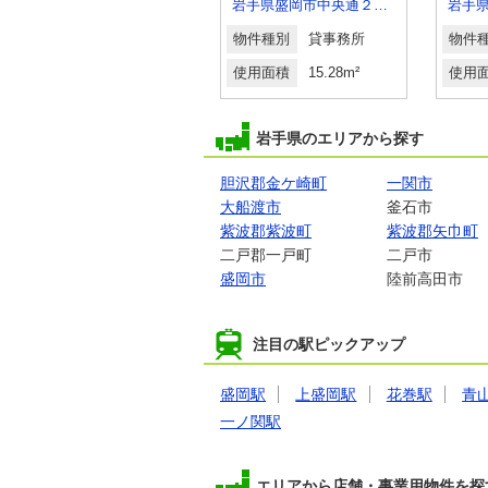
岩手県盛岡市中央通３丁目
岩手県盛岡市中央通２丁目
岩手
物件種別
貸店舗（建物一部）
物件種別
貸事務所
物件
使用面積
52.91m²
使用面積
15.28m²
使用
岩手県のエリアから探す
胆沢郡金ケ崎町
一関市
大船渡市
釜石市
紫波郡紫波町
紫波郡矢巾町
二戸郡一戸町
二戸市
盛岡市
陸前高田市
注目の駅ピックアップ
盛岡駅
上盛岡駅
花巻駅
青
一ノ関駅
エリアから店舗・事業用物件を探