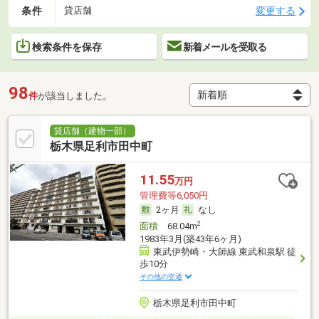
条件
変更する
貸店舗
検索条件を保存
新着メールを受取る
98
件
が該当しました。
貸店舗（建物一部）
栃木県足利市田中町
11.55
万円
管理費等6,050円
2ヶ月
なし
2
面積
68.04m
1983年3月(築43年6ヶ月)
東武伊勢崎・大師線 東武和泉駅 徒
歩10分
その他の交通
栃木県足利市田中町