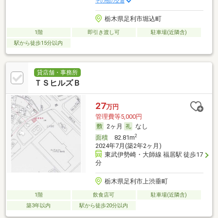
その他の交通
栃木県足利市堀込町
1階
即引き渡し可
駐車場(近隣含)
駅から徒歩15分以内
貸店舗・事務所
ＴＳヒルズＢ
27
万円
管理費等5,000円
2ヶ月
なし
2
面積
82.81m
2024年7月(築2年2ヶ月)
東武伊勢崎・大師線 福居駅 徒歩17
分
栃木県足利市上渋垂町
1階
飲食店可
駐車場(近隣含)
築3年以内
駅から徒歩20分以内