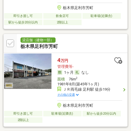
栃木県足利市芳町
即引き渡し可
飲食店可
駐車場(近隣含)
駅から徒歩20分以内
2階以上
貸店舗（建物一部）
栃木県足利市芳町
4
万円
管理費等-
1ヶ月
なし
2
面積
76m
1981年8月(築45年1ヶ月)
ＪＲ両毛線 足利駅 徒歩19分
その他の交通
栃木県足利市芳町
即引き渡し可
駐車場(近隣含)
駅から徒歩20分以内
2階以上