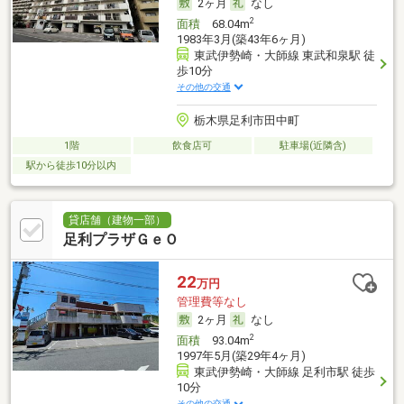
2ヶ月
なし
2
面積
68.04m
1983年3月(築43年6ヶ月)
東武伊勢崎・大師線 東武和泉駅 徒
歩10分
その他の交通
栃木県足利市田中町
1階
飲食店可
駐車場(近隣含)
駅から徒歩10分以内
貸店舗（建物一部）
足利プラザＧｅＯ
22
万円
管理費等なし
2ヶ月
なし
2
面積
93.04m
1997年5月(築29年4ヶ月)
東武伊勢崎・大師線 足利市駅 徒歩
10分
その他の交通