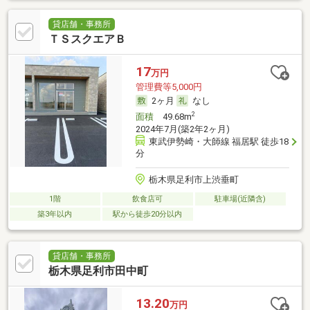
貸店舗・事務所
ＴＳスクエアＢ
17
万円
管理費等5,000円
2ヶ月
なし
2
面積
49.68m
2024年7月(築2年2ヶ月)
東武伊勢崎・大師線 福居駅 徒歩18
分
栃木県足利市上渋垂町
1階
飲食店可
駐車場(近隣含)
築3年以内
駅から徒歩20分以内
貸店舗・事務所
栃木県足利市田中町
13.20
万円