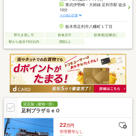
東武伊勢崎・大師線 足利市駅 徒歩
10分
その他の交通
栃木県足利市八幡町１丁目
即引き渡し可
飲食店可
駐車場(近隣含)
駅から徒歩10分以内
2階以上
貸店舗（建物一部）
足利プラザＧｅＯ
22
万円
管理費等なし