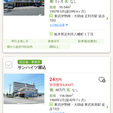
2ヶ月
なし
2
面積
93.04m
1997年5月(築29年4ヶ月)
東武伊勢崎・大師線 足利市駅 徒歩
10分
その他の交通
栃木県足利市八幡町１丁目
即引き渡し可
飲食店可
駐車場(近隣含)
駅から徒歩10分以内
2階以上
貸店舗・事務所
サンハイツ堀込
24
万円
管理費等8,800円
48万円
なし
2
面積
156.06m
1984年2月(築42年7ヶ月)
東武伊勢崎・大師線 東武和泉駅 徒
歩13分