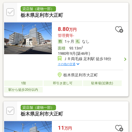
貸店舗（建物一部）
栃木県足利市大正町
8.80
万円
管理費等-
1ヶ月
なし
2
面積
93.13m
1980年9月(築46年)
ＪＲ両毛線 足利駅 徒歩18分
その他の交通
栃木県足利市大正町
1階
即引き渡し可
駐車場(近隣含)
駅から徒歩20分以内
貸店舗（建物一部）
栃木県足利市大正町
11
万円