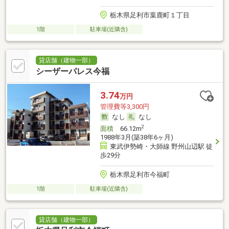
栃木県足利市葉鹿町１丁目
1階
駐車場(近隣含)
貸店舗（建物一部）
シーザーパレス今福
3.74
万円
管理費等3,300円
なし
なし
2
面積
66.12m
1988年3月(築38年6ヶ月)
東武伊勢崎・大師線 野州山辺駅 徒
歩29分
栃木県足利市今福町
1階
駐車場(近隣含)
貸店舗（建物一部）