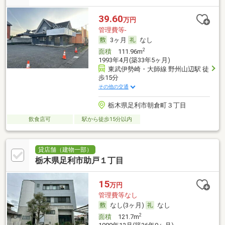
39.60
万円
管理費等-
3ヶ月
なし
2
面積
111.96m
1993年4月(築33年5ヶ月)
東武伊勢崎・大師線 野州山辺駅 徒
歩15分
その他の交通
栃木県足利市朝倉町３丁目
飲食店可
駅から徒歩15分以内
貸店舗（建物一部）
栃木県足利市助戸１丁目
15
万円
管理費等なし
なし(3ヶ月)
なし
2
面積
121.7m