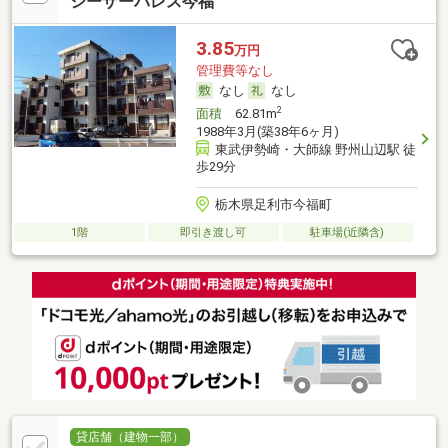
シーザーパレス今福
3.85
万円
管理費等なし
なし
なし
2
面積
62.81m
1988年3月(築38年6ヶ月)
東武伊勢崎・大師線 野州山辺駅 徒
歩29分
栃木県足利市今福町
1階
即引き渡し可
駐車場(近隣含)
貸店舗（建物一部）