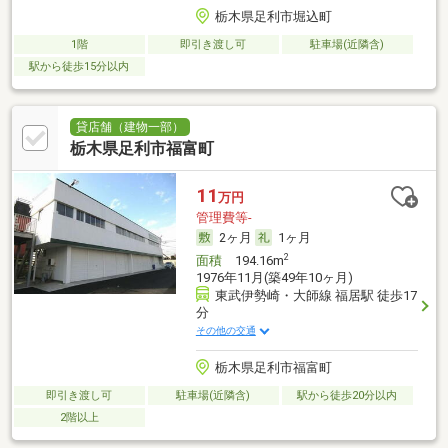
栃木県足利市堀込町
1階
即引き渡し可
駐車場(近隣含)
駅から徒歩15分以内
貸店舗（建物一部）
栃木県足利市福富町
11
万円
管理費等-
2ヶ月
1ヶ月
2
面積
194.16m
1976年11月(築49年10ヶ月)
東武伊勢崎・大師線 福居駅 徒歩17
分
その他の交通
栃木県足利市福富町
即引き渡し可
駐車場(近隣含)
駅から徒歩20分以内
2階以上