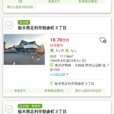
1階
飲食店可
駐車場(近隣含)
駅から徒歩10分以内
貸店舗
栃木県足利市朝倉町３丁目
18.70
万円
管理費等-
3ヶ月
なし
2
面積
111.96m
1993年4月(築33年5ヶ月)
東武伊勢崎・大師線 野州山辺駅 徒
歩15分
その他の交通
栃木県足利市朝倉町３丁目
飲食店可
駐車場(近隣含)
駅から徒歩15分以内
貸店舗・事務所
栃木県足利市朝倉町３丁目