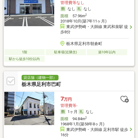
管理費等なし
なし
なし
2
面積
57.96m
2018年10月(築7年11ヶ月)
東武伊勢崎・大師線 東武和泉駅 徒
歩8分
栃木県足利市朝倉町
1階
駐車場(近隣含)
築10年以内
駅から徒歩10分以内
貸店舗（建物一部）
栃木県足利市巴町
7
万円
管理費等-
1ヶ月
なし
2
面積
94.84m
1968年1月(築58年8ヶ月)
東武伊勢崎・大師線 足利市駅 徒歩
16分