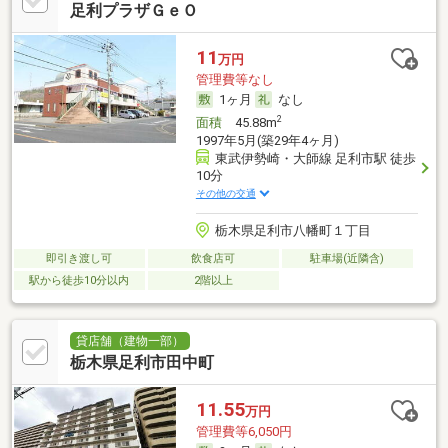
足利プラザＧｅＯ
11
万円
管理費等なし
1ヶ月
なし
2
面積
45.88m
1997年5月(築29年4ヶ月)
東武伊勢崎・大師線 足利市駅 徒歩
10分
その他の交通
栃木県足利市八幡町１丁目
即引き渡し可
飲食店可
駐車場(近隣含)
駅から徒歩10分以内
2階以上
貸店舗（建物一部）
栃木県足利市田中町
11.55
万円
管理費等6,050円