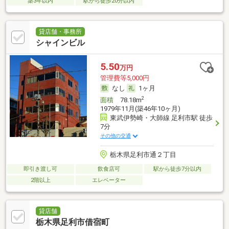
築3年以内
駅から徒歩20分以内
貸店舗・事務所
シャインビル
5.50
万円
管理費等5,000円
なし
1ヶ月
2
面積
78.18m
1979年11月(築46年10ヶ月)
東武伊勢崎・大師線 足利市駅 徒歩
7分
その他の交通
栃木県足利市通２丁目
即引き渡し可
飲食店可
駅から徒歩7分以内
2階以上
エレベーター
貸店舗
栃木県足利市借宿町