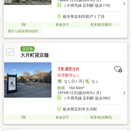
1989年12月(築36年9ヶ月)
ＪＲ両毛線 足利駅 徒歩17分
栃木県足利市助戸１丁目
1階
飲食店可
駐車場(近隣含)
駅から徒歩20分以内
貸店舗
大月町貸店舗
19.80
万円
管理費等なし
なし(3ヶ月)
なし
2
面積
163.63m
1973年12月(築52年9ヶ月)
ＪＲ両毛線 足利駅 徒歩38分
栃木県足利市大月町
1階
飲食店可
駐車場(近隣含)