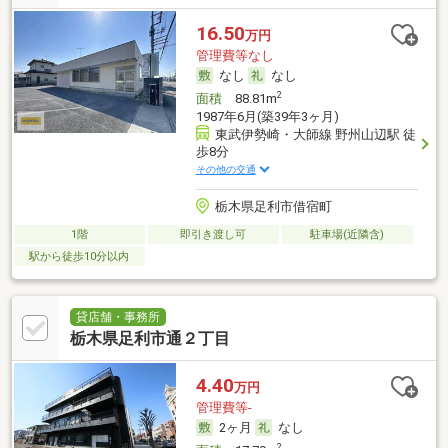
16.50
万円
管理費等なし
なし
なし
2
面積
88.81m
1987年6月(築39年3ヶ月)
東武伊勢崎・大師線 野州山辺駅 徒
歩8分
その他の交通
栃木県足利市借宿町
1階
即引き渡し可
駐車場(近隣含)
駅から徒歩10分以内
貸店舗・事務所
栃木県足利市通２丁目
4.40
万円
管理費等-
2ヶ月
なし
2