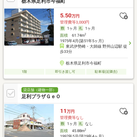
栃木県足利市今福町
5.50
万円
管理費等3,000円
1ヶ月
1ヶ月
2
面積
61.74m
1975年4月(築51年5ヶ月)
東武伊勢崎・大師線 野州山辺駅 徒
歩33分
栃木県足利市今福町
1階
即引き渡し可
駐車場(近隣含)
貸店舗（建物一部）
足利プラザＧｅＯ
11
万円
管理費等なし
1ヶ月
なし
2
面積
45.88m
1997年5月(築29年4ヶ月)