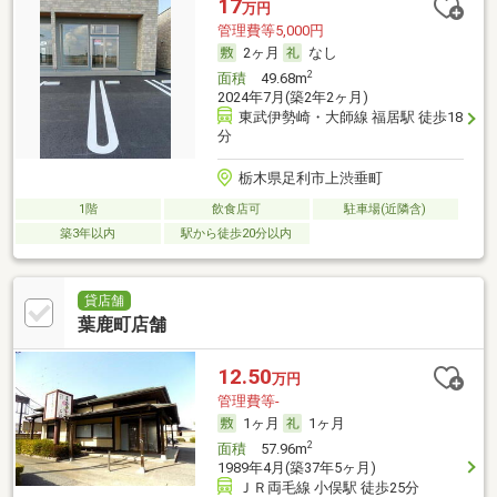
17
万円
管理費等5,000円
2ヶ月
なし
2
面積
49.68m
2024年7月(築2年2ヶ月)
東武伊勢崎・大師線 福居駅 徒歩18
分
栃木県足利市上渋垂町
1階
飲食店可
駐車場(近隣含)
築3年以内
駅から徒歩20分以内
貸店舗
葉鹿町店舗
12.50
万円
管理費等-
1ヶ月
1ヶ月
2
面積
57.96m
1989年4月(築37年5ヶ月)
ＪＲ両毛線 小俣駅 徒歩25分