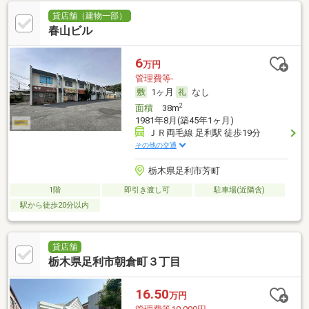
貸店舗（建物一部）
春山ビル
6
万円
管理費等-
1ヶ月
なし
2
面積
38m
1981年8月(築45年1ヶ月)
ＪＲ両毛線 足利駅 徒歩19分
その他の交通
栃木県足利市芳町
1階
即引き渡し可
駐車場(近隣含)
駅から徒歩20分以内
貸店舗
栃木県足利市朝倉町３丁目
16.50
万円