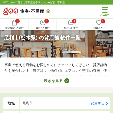
NTTグループ運営の不動産総合サイト goo住宅・不動産
1
0
0
0
最近検索した条件
最近見た物件
保存した条件
お気に入り
足利市(栃木県) の貸店舗 物件一覧
事業で使える店舗をお探しの方にチェックしてほしい、貸店舗物
件を紹介します。貸店舗は、物件別にエアコンや照明の有無、使
える用途などが異なります。物件の間取りやすでにある設備を確
続きを見る
認したうえで、内見を申し込むことがおすすめです。店舗の家賃
は間取りや立地によって異なるので、物件別の特徴を見ておきま
しょう。
地域
変更する
足利市