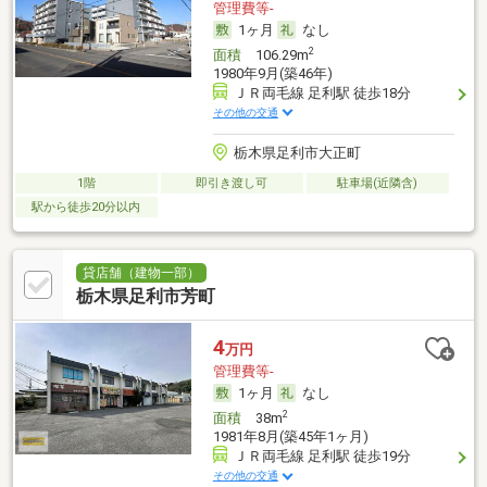
管理費等-
1ヶ月
なし
2
面積
106.29m
1980年9月(築46年)
ＪＲ両毛線 足利駅 徒歩18分
その他の交通
栃木県足利市大正町
1階
即引き渡し可
駐車場(近隣含)
駅から徒歩20分以内
貸店舗（建物一部）
栃木県足利市芳町
4
万円
管理費等-
1ヶ月
なし
2
面積
38m
1981年8月(築45年1ヶ月)
ＪＲ両毛線 足利駅 徒歩19分
その他の交通