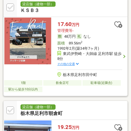
貸店舗（建物一部）
ＫＳＢ３
17.60
万円
管理費等-
48万円
なし
2
面積
89.56m
1992年2月(築34年7ヶ月)
東武伊勢崎・大師線 足利市駅 徒歩
8分
その他の交通
栃木県足利市田中町
1階
飲食店可
駐車場(近隣含)
駅から徒歩10分以内
貸店舗（建物一部）
栃木県足利市朝倉町
19.25
万円