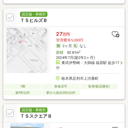
貸店舗・事務所
ＴＳヒルズＢ
27
万円
管理費等5,000円
2ヶ月
なし
2
面積
82.81m
2024年7月(築2年2ヶ月)
東武伊勢崎・大師線 福居駅 徒歩17
分
栃木県足利市上渋垂町
1階
飲食店可
駐車場(近隣含)
築3年以内
駅から徒歩20分以内
貸店舗・事務所
ＴＳスクエアＢ