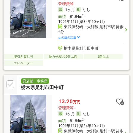
管理費等-
1ヶ月
なし
2
面積
81.84m
1991年11月(築34年10ヶ月)
東武伊勢崎・大師線 足利市駅 徒歩
2分
その他の交通
栃木県足利市田中町
即引き渡し可
駅から徒歩5分以内
2階以上
エレベーター
貸店舗・事務所
栃木県足利市田中町
13.20
万円
管理費等-
1ヶ月
なし
2
面積
81.84m
1991年11月(築34年10ヶ月)
東武伊勢崎・大師線 足利市駅 徒歩