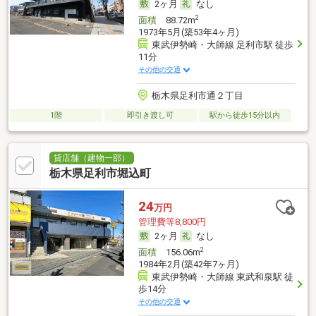
2ヶ月
なし
2
面積
88.72m
1973年5月(築53年4ヶ月)
東武伊勢崎・大師線 足利市駅 徒歩
11分
その他の交通
栃木県足利市通２丁目
1階
即引き渡し可
駅から徒歩15分以内
貸店舗（建物一部）
栃木県足利市堀込町
24
万円
管理費等8,800円
2ヶ月
なし
2
面積
156.06m
1984年2月(築42年7ヶ月)
東武伊勢崎・大師線 東武和泉駅 徒
歩14分
その他の交通