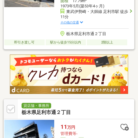
面積
17.79m
1973年5月(築53年4ヶ月)
東武伊勢崎・大師線 足利市駅 徒歩
11分
その他の交通
栃木県足利市通２丁目
即引き渡し可
駅から徒歩15分以内
2階以上
貸店舗・事務所
栃木県足利市通２丁目
11
万円
管理費等-