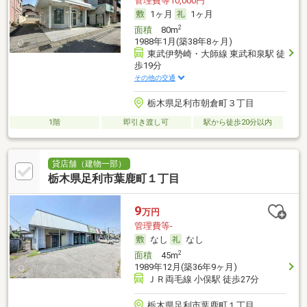
管理費等10,000円
1ヶ月
1ヶ月
2
面積
80m
1988年1月(築38年8ヶ月)
東武伊勢崎・大師線 東武和泉駅 徒
歩19分
その他の交通
栃木県足利市朝倉町３丁目
1階
即引き渡し可
駅から徒歩20分以内
貸店舗（建物一部）
栃木県足利市葉鹿町１丁目
9
万円
管理費等-
なし
なし
2
面積
45m
1989年12月(築36年9ヶ月)
ＪＲ両毛線 小俣駅 徒歩27分
栃木県足利市葉鹿町１丁目