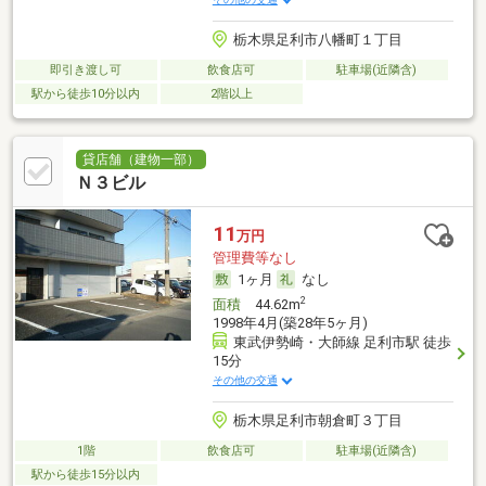
栃木県足利市八幡町１丁目
即引き渡し可
飲食店可
駐車場(近隣含)
駅から徒歩10分以内
2階以上
貸店舗（建物一部）
Ｎ３ビル
11
万円
管理費等なし
1ヶ月
なし
2
面積
44.62m
1998年4月(築28年5ヶ月)
東武伊勢崎・大師線 足利市駅 徒歩
15分
その他の交通
栃木県足利市朝倉町３丁目
1階
飲食店可
駐車場(近隣含)
駅から徒歩15分以内