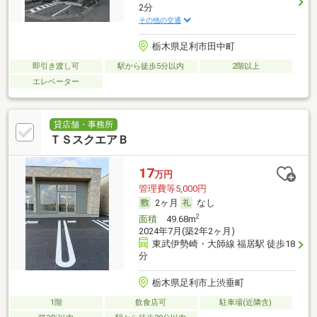
2分
その他の交通
栃木県足利市田中町
即引き渡し可
駅から徒歩5分以内
2階以上
エレベーター
貸店舗・事務所
ＴＳスクエアＢ
17
万円
管理費等5,000円
2ヶ月
なし
2
面積
49.68m
2024年7月(築2年2ヶ月)
東武伊勢崎・大師線 福居駅 徒歩18
分
栃木県足利市上渋垂町
1階
飲食店可
駐車場(近隣含)