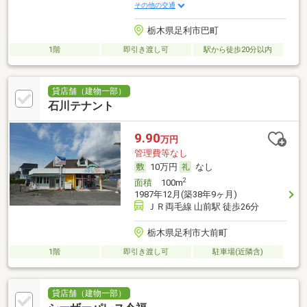
その他の交通
栃木県足利市巴町
1階
即引き渡し可
駅から徒歩20分以内
貸店舗（建物一部）
石川テナント
9.90
万円
管理費等なし
10万円
なし
2
面積
100m
1987年12月(築38年9ヶ月)
ＪＲ両毛線 山前駅 徒歩26分
栃木県足利市大前町
1階
即引き渡し可
駐車場(近隣含)
貸店舗（建物一部）