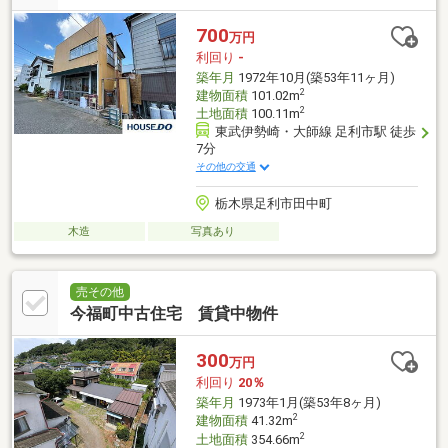
700
万円
利回り
-
築年月
1972年10月(築53年11ヶ月)
2
建物面積
101.02m
2
土地面積
100.11m
東武伊勢崎・大師線 足利市駅 徒歩
7分
その他の交通
栃木県足利市田中町
木造
写真あり
売その他
今福町中古住宅 賃貸中物件
300
万円
利回り
20％
築年月
1973年1月(築53年8ヶ月)
2
建物面積
41.32m
2
土地面積
354.66m