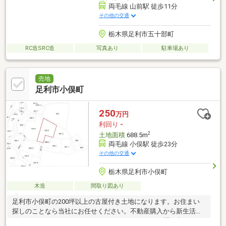
両毛線 山前駅 徒歩11分
その他の交通
栃木県足利市五十部町
RC造SRC造
写真あり
駐車場あり
売地
足利市小俣町
250
万円
利回り
-
2
土地面積
688.5m
両毛線 小俣駅 徒歩23分
その他の交通
栃木県足利市小俣町
木造
間取り図あり
足利市小俣町の200坪以上の古屋付き土地になります。お住まい
探しのことなら当社にお任せください。不動産購入から新生活を
始めるまで、トータルサポートいたします。ぜひお問い合わせ下