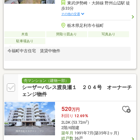
東武伊勢崎・大師線 野州山辺駅 徒
歩33分
その他の交通
栃木県足利市今福町
木造
間取り図あり
写真あり
駐車場あり
今福町中古住宅 賃貸中物件
売マンション（建物一部）
シーザーパレス渡良瀬１ ２０４号 オーナーチ
ェンジ物件
520
万円
利回り
12.69％
2
2LDK (53.72m
)
2階/6階建
築年月
1991年7月(築35年2ヶ月)
総戸数
36戸