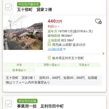
中古売戸建住宅
五十部町 貸家２棟
440
万円
利回り
-
築年月
1975年1月(築51年8ヶ月)
2
建物面積
98.04m
2
土地面積
822.38m
両毛線 山前駅 徒歩22分
その他の交通
栃木県足利市五十部町
木造
間取り図あり
写真あり
駐車場あり
五十部町 貸家2棟！ 賃料35，000円、短期45，000円、短期建
物はリフォーム内外装履歴あり
売住宅付店舗
事業用一括 足利市田中町