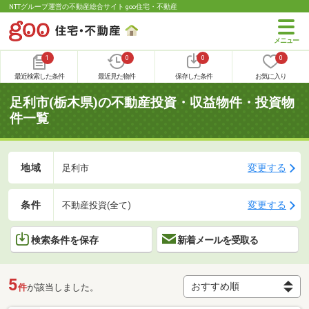
NTTグループ運営の不動産総合サイト goo住宅・不動産
1
0
0
0
最近検索した条件
最近見た物件
保存した条件
お気に入り
足利市(栃木県)の不動産投資・収益物件・投資物
件一覧
地域
変更する
足利市
条件
変更する
不動産投資(全て)
検索条件を保存
新着メールを受取る
5
件
が該当しました。