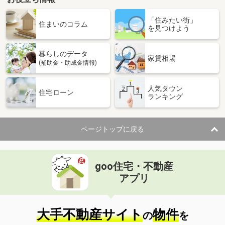
「住みたい街」
住まいのコラム
を見つけよう
暮らしのデータ
家賃相場
(補助金・助成金情報)
人気タウン
住宅ローン
ランキング
ページトップに戻る
goo住宅・不動産
アプリ
大手不動産サイト
物件
の
を