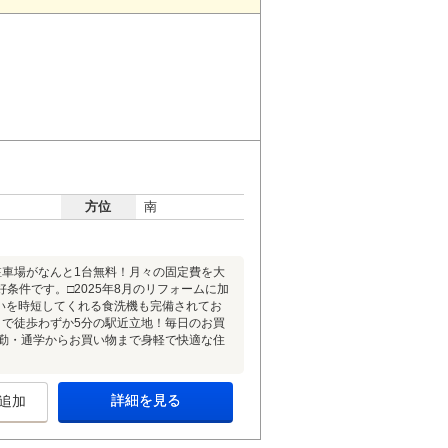
方位
南
駐車場がなんと1台無料！月々の固定費を大
件です。□2025年8月のリフォームに加
洗いを時短してくれる食洗機も完備されてお
まで徒歩わずか5分の駅近立地！毎日のお買
通勤・通学からお買い物まで身軽で快適な住
詳細を見る
追加