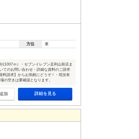
方位
東
3分(1007ｍ）・セブンイレブン足利山前店ま
件についてのお問い合わせ・詳細な資料のご請求
合：【資料請求】からお気軽にどうぞ！・現況有
車場の空きは要確認となります。
詳細を見る
追加