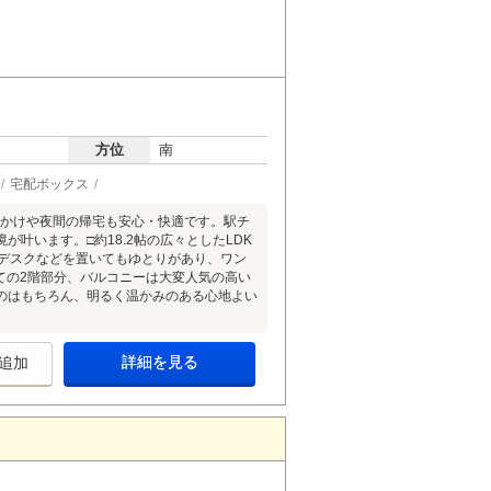
方位
南
宅配ボックス
出かけや夜間の帰宅も安心・快適です。駅チ
叶います。□約18.2帖の広々としたLDK
クデスクなどを置いてもゆとりがあり、ワン
ての2階部分、バルコニーは大変人気の高い
のはもちろん、明るく温かみのある心地よい
詳細を見る
追加