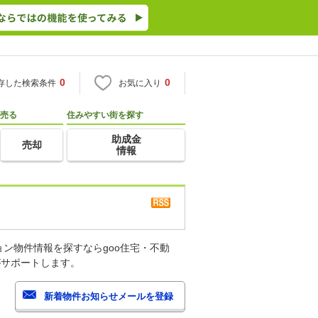
0
0
存した検索条件
お気に入り
売る
住みやすい街を探す
助成金
売却
情報
ン物件情報を探すならgoo住宅・不動
がサポートします。