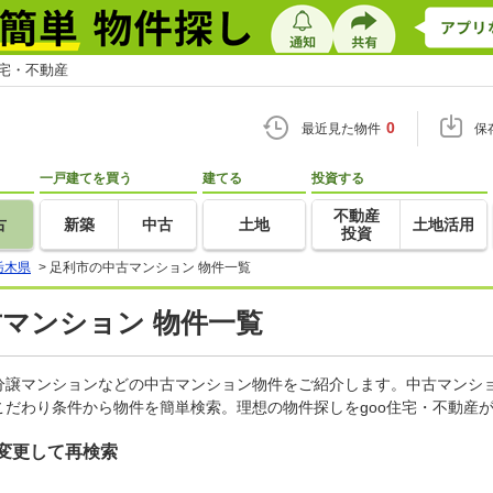
住宅・不動産
0
最近見た物件
保
一戸建てを買う
建てる
投資する
不動産
古
新築
中古
土地
土地活用
投資
栃木県
>
足利市の中古マンション 物件一覧
古マンション 物件一覧
分譲マンションなどの中古マンション物件をご紹介します。中古マンショ
だわり条件から物件を簡単検索。理想の物件探しをgoo住宅・不動産
変更して再検索