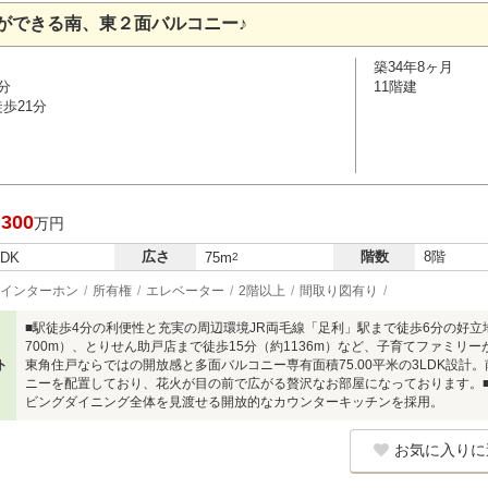
ができる南、東２面バルコニー♪
築34年8ヶ月
分
11階建
歩21分
,300
万円
広さ
階数
8階
LDK
75m
2
インターホン
所有権
エレベーター
2階以上
間取り図有り
■駅徒歩4分の利便性と充実の周辺環境JR両毛線「足利」駅まで徒歩6分の好立
700m）、とりせん助戸店まで徒歩15分（約1136m）など、子育てファミリ
ト
東角住戸ならではの開放感と多面バルコニー専有面積75.00平米の3LDK設計。
ニーを配置しており、花火が目の前で広がる贅沢なお部屋になっております。
ビングダイニング全体を見渡せる開放的なカウンターキッチンを採用。
お気に入りに