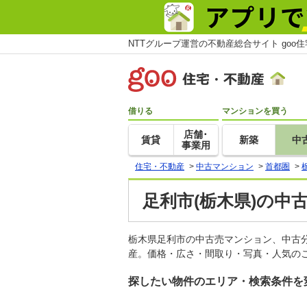
NTTグループ運営の不動産総合サイト goo
借りる
マンションを買う
店舗･
賃貸
新築
中
事業用
住宅・不動産
>
中古マンション
>
首都圏
>
足利市(栃木県)の中
栃木県足利市の中古売マンション、中古
産。価格・広さ・間取り・写真・人気のこ
探したい物件のエリア・検索条件を