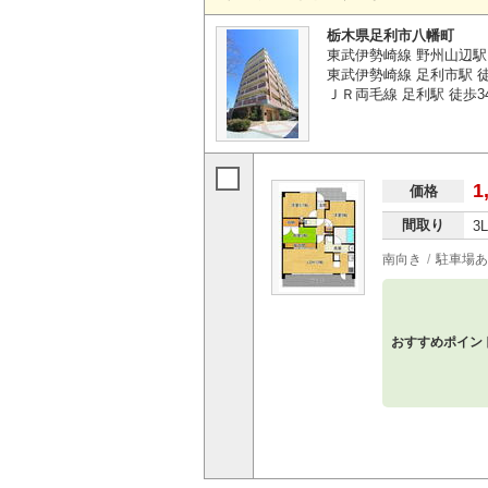
栃木県足利市八幡町
東武伊勢崎線 野州山辺駅
東武伊勢崎線 足利市駅 徒
ＪＲ両毛線 足利駅 徒歩3
1
価格
間取り
3
南向き
駐車場あ
おすすめポイン