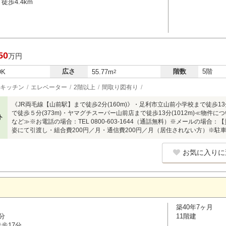
徒歩4.4km
50
万円
広さ
階数
5階
DK
55.77m
2
キッチン
エレベーター
2階以上
間取り図有り
《JR両毛線【山前駅】まで徒歩2分(160m)》・足利市立山前小学校まで徒歩1
で徒歩５分(373m)・ヤマグチスーパー山前店まで徒歩13分(1012m)≪物
ト
など≫※お電話の場合：TEL 0800-603-1644（通話無料）※メールの場
姿にて引渡し・組合費200円／月・通信費200円／月（居住されない方）※駐
お気に入りに
築40年7ヶ月
分
11階建
歩17分