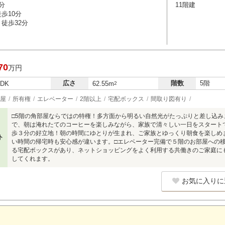
分
11階建
歩10分
徒歩32分
70
万円
広さ
階数
5階
LDK
62.55m
2
屋
所有権
エレベーター
2階以上
宅配ボックス
間取り図有り
□5階の角部屋ならではの特権！多方面から明るい自然光がたっぷりと差し込みま
で、朝は淹れたてのコーヒーを楽しみながら、家族で清々しい一日をスタート
歩３分の好立地！朝の時間にゆとりが生まれ、ご家族とゆっくり朝食を楽しめ
ト
い時間の帰宅時も安心感が違います。□エレベーター完備で５階のお部屋への
る宅配ボックスがあり、ネットショッピングをよく利用する共働きのご家庭に
してくれます。
お気に入りに