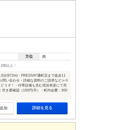
方位
南
2階以上
(972m)・FRESSAY通町店まで徒歩11
てのお問い合わせ・詳細な資料のご請求など≫※
気軽にどうぞ！・付帯設備も含む現況有姿にて売
空き要確認（100円/月）・町内会費：300
詳細を見る
追加