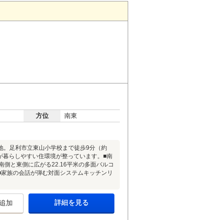
方位
南東
地。足利市立東山小学校まで徒歩9分（約
ーが暮らしやすい住環境が整っています。■南
南側と東側に広がる22.16平米の多面バルコ
■家族の会話が弾む対面システムキッチンリ
詳細を見る
追加