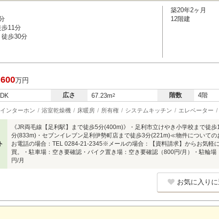
築20年2ヶ月
分
12階建
歩11分
徒歩30分
,600
万円
広さ
階数
4階
LDK
67.23m
2
インターホン
浴室乾燥機
床暖房
所有権
システムキッチン
エレベーター
《JR両毛線【足利駅】まで徒歩5分(400m)》・足利市立けやき小学校まで徒歩13分
分(833m)・セブンイレブン足利伊勢町店まで徒歩3分(221m)≪物件につい
ト
お電話の場合：TEL 0284-21-2345※メールの場合：【資料請求】からお
買。・駐車場：空き要確認・バイク置き場：空き要確認（800円/月）・駐輪場：
円/月
お気に入りに