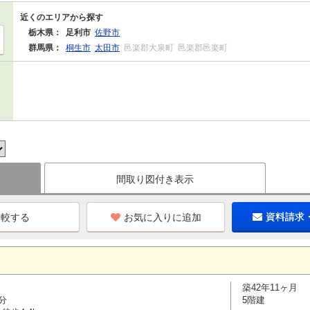
近くのエリアから探す
栃木県：
足利市
佐野市
群馬県：
桐生市
太田市
邑楽郡大泉町
邑楽郡邑楽町
間取り図付き表示
お気に入りに追加
資料請求
築42年11ヶ月
分
5階建