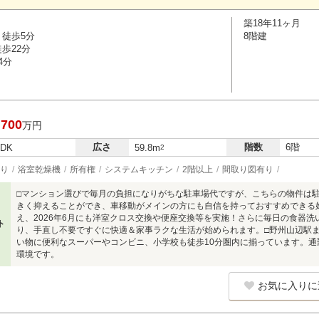
築18年11ヶ月
 徒歩5分
8階建
歩22分
4分
,700
万円
広さ
階数
6階
LDK
59.8m
2
り
浴室乾燥機
所有権
システムキッチン
2階以上
間取り図有り
□マンション選びで毎月の負担になりがちな駐車場代ですが、こちらの物件は
きく抑えることができ、車移動がメインの方にも自信を持っておすすめできる好条
え、2026年6月にも洋室クロス交換や便座交換等を実施！さらに毎日の食器
ト
り、手直し不要ですぐに快適＆家事ラクな生活が始められます。□野州山辺駅
い物に便利なスーパーやコンビニ、小学校も徒歩10分圏内に揃っています。
環境です。
お気に入りに