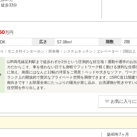
徒歩33分
50
万円
広さ
階数
2階
LDK
57.08m
2
り
モニタ付インターホン
所有権
システムキッチン
エレベーター
2階以上
□JR両毛線足利駅まで徒歩わずか2分という圧倒的な好立地！通勤や通学のお
カだからこそ、車を使わない日でも身軽でフットワーク軽く動ける便利な住環境が
に加え、南面にはなんと12帖の洋室をご用意！ベッドや大きなソファ、ワー
ト
ランク上の開放的で贅沢なプライベート空間を満喫できます。□SRC造11階建
南向きです！お部屋全体にたっぷりの陽光が差し込み、お洗濯物が乾きやすい
住空間を作り出します。
お気に入りに
築40年7ヶ月