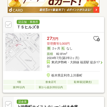
貸店舗・事務所
ＴＳヒルズＢ
27
万円
管理費等5,000円
2ヶ月
なし
2
面積
82.81m
2024年7月(築2年2ヶ月)
東武伊勢崎・大師線 福居駅 徒歩17
分
栃木県足利市上渋垂町
1階
飲食店可
駐車場(近隣含)
築3年以内
駅から徒歩20分以内
貸倉庫
上渋垂町ホイストクレーン付き倉庫