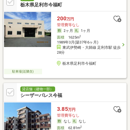
栃木県足利市今福町
200
万円
管理費等なし
2ヶ月
1ヶ月
2
面積
1625m
1989年3月(築37年6ヶ月)
東武伊勢崎・大師線 足利市駅 徒歩
28分
栃木県足利市今福町
駐車場(近隣含)
貸店舗（建物一部）
シーザーパレス今福
3.85
万円
管理費等なし
なし
なし
2
面積
62.81m