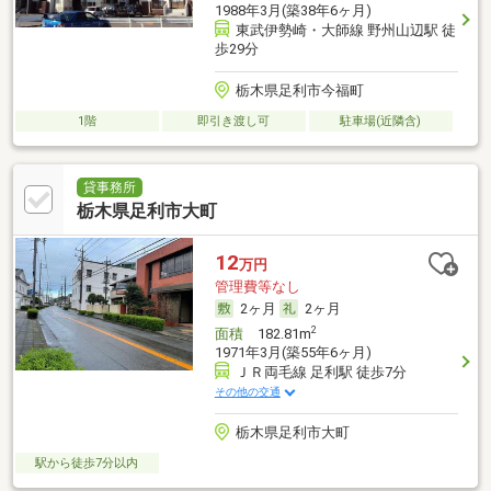
1988年3月(築38年6ヶ月)
東武伊勢崎・大師線 野州山辺駅 徒
歩29分
栃木県足利市今福町
1階
即引き渡し可
駐車場(近隣含)
貸事務所
栃木県足利市大町
12
万円
管理費等なし
2ヶ月
2ヶ月
2
面積
182.81m
1971年3月(築55年6ヶ月)
ＪＲ両毛線 足利駅 徒歩7分
その他の交通
栃木県足利市大町
駅から徒歩7分以内