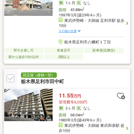
1ヶ月
なし
2
面積
45.88m
1997年5月(築29年4ヶ月)
東武伊勢崎・大師線 足利市駅 徒歩
10分
その他の交通
栃木県足利市八幡町１丁目
即引き渡し可
飲食店可
駐車場(近隣含)
駅から徒歩10分以内
2階以上
貸店舗（建物一部）
栃木県足利市田中町
11.55
万円
管理費等6,050円
2ヶ月
なし
2
面積
68.04m
1983年3月(築43年6ヶ月)
東武伊勢崎・大師線 東武和泉駅 徒
歩10分