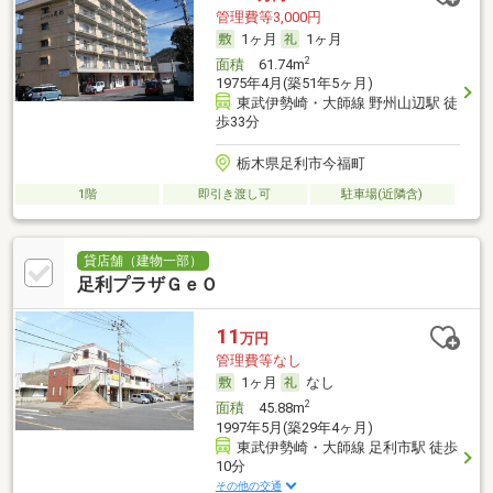
管理費等3,000円
1ヶ月
1ヶ月
2
面積
61.74m
1975年4月(築51年5ヶ月)
東武伊勢崎・大師線 野州山辺駅 徒
歩33分
栃木県足利市今福町
1階
即引き渡し可
駐車場(近隣含)
貸店舗（建物一部）
足利プラザＧｅＯ
11
万円
管理費等なし
1ヶ月
なし
2
面積
45.88m
1997年5月(築29年4ヶ月)
東武伊勢崎・大師線 足利市駅 徒歩
10分
その他の交通