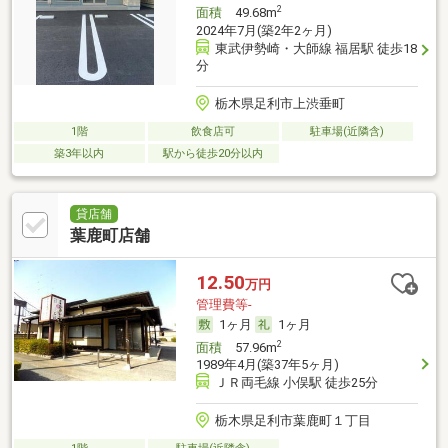
2
面積
49.68m
2024年7月(築2年2ヶ月)
東武伊勢崎・大師線 福居駅 徒歩18
分
栃木県足利市上渋垂町
1階
飲食店可
駐車場(近隣含)
築3年以内
駅から徒歩20分以内
貸店舗
葉鹿町店舗
12.50
万円
管理費等-
1ヶ月
1ヶ月
2
面積
57.96m
1989年4月(築37年5ヶ月)
ＪＲ両毛線 小俣駅 徒歩25分
栃木県足利市葉鹿町１丁目