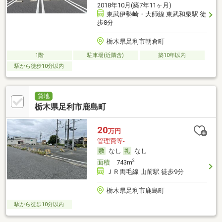
2018年10月(築7年11ヶ月)
東武伊勢崎・大師線 東武和泉駅 徒
歩8分
栃木県足利市朝倉町
1階
駐車場(近隣含)
築10年以内
駅から徒歩10分以内
貸地
栃木県足利市鹿島町
20
万円
管理費等-
なし
なし
2
面積
743m
ＪＲ両毛線 山前駅 徒歩9分
栃木県足利市鹿島町
駅から徒歩10分以内