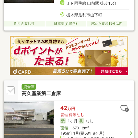
ＪＲ両毛線 山前駅 徒歩15分
栃木県足利市山下町
即引き渡し可
駐車場(近隣含)
駅から徒歩15分以内
貸倉庫
高久産業第二倉庫
42
万円
管理費等なし
1ヶ月
なし
2
面積
673.12m
1968年1月(築58年8ヶ月)