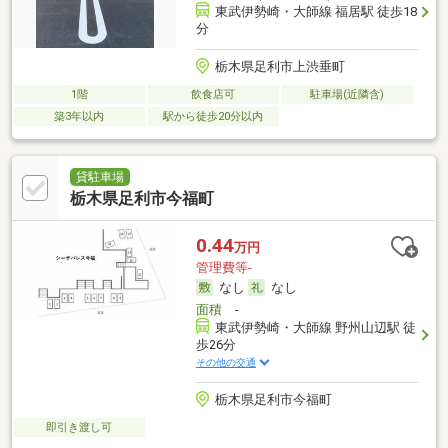
東武伊勢崎・大師線 福居駅 徒歩18
分
栃木県足利市上渋垂町
1階
飲食店可
駐車場(近隣含)
築3年以内
駅から徒歩20分以内
貸駐車場
栃木県足利市今福町
0.44
万円
管理費等-
なし
なし
面積
-
東武伊勢崎・大師線 野州山辺駅 徒
歩26分
その他の交通
栃木県足利市今福町
即引き渡し可