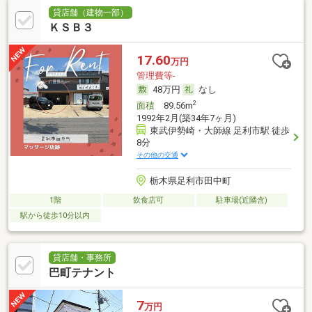
貸店舗（建物一部）
ＫＳＢ３
17.60
万円
管理費等-
48万円
なし
2
面積
89.56m
1992年2月(築34年7ヶ月)
東武伊勢崎・大師線 足利市駅 徒歩
8分
その他の交通
栃木県足利市田中町
1階
飲食店可
駐車場(近隣含)
駅から徒歩10分以内
貸店舗・事務所
巴町テナント
7
万円