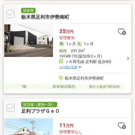
貸倉庫
栃木県足利市伊勢南町
35
万円
管理費等-
1ヶ月
1ヶ月
2
面積
291.2m
1974年7月(築52年2ヶ月)
ＪＲ両毛線 足利駅 徒歩8分
その他の交通
栃木県足利市伊勢南町
1階
駐車場(近隣含)
駅から徒歩10分以内
貸店舗（建物一部）
足利プラザＧｅＯ
11
万円
管理費等なし