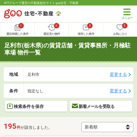
NTTグループ運営の不動産総合サイト goo住宅・不動産
1
0
0
0
最近検索した条件
最近見た物件
保存した条件
お気に入り
足利市(栃木県)の賃貸店舗・賃貸事務所・月極駐
車場 物件一覧
地域
変更する
足利市
条件
変更する
指定なし
検索条件を保存
新着メールを受取る
195
件
が該当しました。