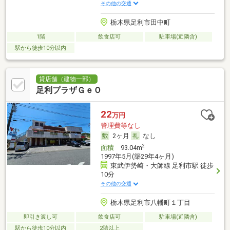
その他の交通
栃木県足利市田中町
1階
飲食店可
駐車場(近隣含)
駅から徒歩10分以内
貸店舗（建物一部）
足利プラザＧｅＯ
22
万円
管理費等なし
2ヶ月
なし
2
面積
93.04m
1997年5月(築29年4ヶ月)
東武伊勢崎・大師線 足利市駅 徒歩
10分
その他の交通
栃木県足利市八幡町１丁目
即引き渡し可
飲食店可
駐車場(近隣含)
駅から徒歩10分以内
2階以上