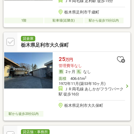
ＪＲ両毛線 足利駅 徒歩15分
栃木県足利市千歳町
1階
駐車場(近隣含)
駅から徒歩15分以内
貸倉庫
栃木県足利市大久保町
25
万円
管理費等なし
2ヶ月
なし
2
面積
406.61m
1972年11月(築53年10ヶ月)
ＪＲ両毛線 あしかがフラワパーク
駅 徒歩16分
栃木県足利市大久保町
駅から徒歩20分以内
貸店舗・事務所