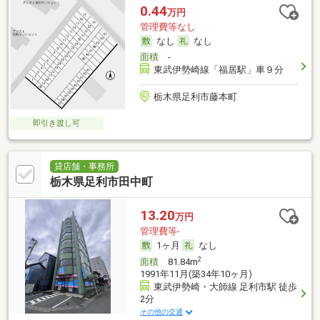
0.44
万円
管理費等なし
なし
なし
面積
-
東武伊勢崎線「福居駅」車９分
栃木県足利市藤本町
即引き渡し可
貸店舗・事務所
栃木県足利市田中町
13.20
万円
管理費等-
1ヶ月
なし
2
面積
81.84m
1991年11月(築34年10ヶ月)
東武伊勢崎・大師線 足利市駅 徒歩
2分
その他の交通