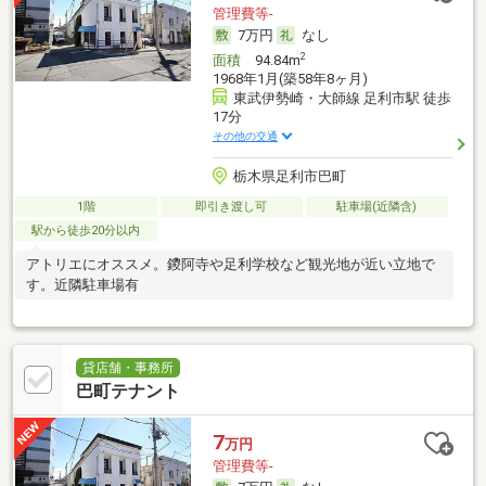
管理費等-
7万円
なし
2
面積
94.84m
1968年1月(築58年8ヶ月)
東武伊勢崎・大師線 足利市駅 徒歩
17分
その他の交通
栃木県足利市巴町
1階
即引き渡し可
駐車場(近隣含)
駅から徒歩20分以内
アトリエにオススメ。鑁阿寺や足利学校など観光地が近い立地で
す。近隣駐車場有
貸店舗・事務所
巴町テナント
7
万円
管理費等-