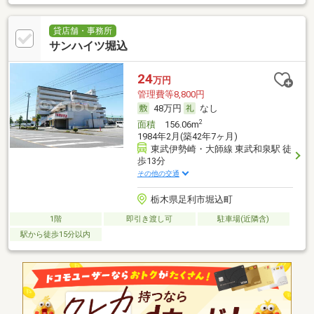
貸店舗・事務所
サンハイツ堀込
24
万円
管理費等8,800円
48万円
なし
2
面積
156.06m
1984年2月(築42年7ヶ月)
東武伊勢崎・大師線 東武和泉駅 徒
歩13分
その他の交通
栃木県足利市堀込町
1階
即引き渡し可
駐車場(近隣含)
駅から徒歩15分以内