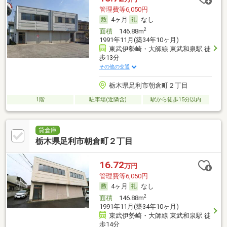
管理費等6,050円
4ヶ月
なし
2
面積
146.88m
1991年11月(築34年10ヶ月)
東武伊勢崎・大師線 東武和泉駅 徒
歩13分
その他の交通
栃木県足利市朝倉町２丁目
1階
駐車場(近隣含)
駅から徒歩15分以内
貸倉庫
栃木県足利市朝倉町２丁目
16.72
万円
管理費等6,050円
4ヶ月
なし
2
面積
146.88m
1991年11月(築34年10ヶ月)
東武伊勢崎・大師線 東武和泉駅 徒
歩14分