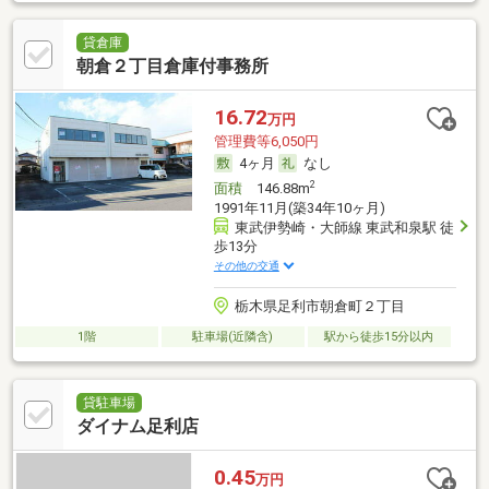
貸倉庫
朝倉２丁目倉庫付事務所
16.72
万円
管理費等6,050円
4ヶ月
なし
2
面積
146.88m
1991年11月(築34年10ヶ月)
東武伊勢崎・大師線 東武和泉駅 徒
歩13分
その他の交通
栃木県足利市朝倉町２丁目
1階
駐車場(近隣含)
駅から徒歩15分以内
貸駐車場
ダイナム足利店
0.45
万円