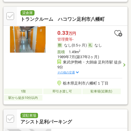
貸倉庫
トランクルーム ハコワン足利市八幡町
0.33
万円
管理費等-
なし(0.5ヶ月)
なし
2
面積
1.49m
1989年7月(築37年2ヶ月)
東武伊勢崎・大師線 足利市駅 徒歩
9分
その他の交通
栃木県足利市八幡町１丁目
1階
即引き渡し可
駐車場(近隣含)
駅から徒歩10分以内
貸駐車場
アシスト足利パーキング