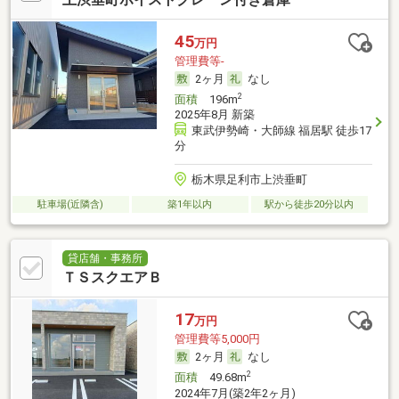
45
万円
管理費等-
2ヶ月
なし
2
面積
196m
2025年8月 新築
東武伊勢崎・大師線 福居駅 徒歩17
分
栃木県足利市上渋垂町
駐車場(近隣含)
築1年以内
駅から徒歩20分以内
貸店舗・事務所
ＴＳスクエアＢ
17
万円
管理費等5,000円
2ヶ月
なし
2
面積
49.68m
2024年7月(築2年2ヶ月)