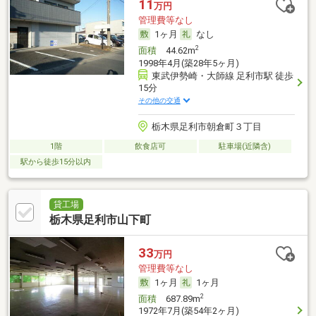
11
万円
管理費等なし
1ヶ月
なし
2
面積
44.62m
1998年4月(築28年5ヶ月)
東武伊勢崎・大師線 足利市駅 徒歩
15分
その他の交通
栃木県足利市朝倉町３丁目
1階
飲食店可
駐車場(近隣含)
駅から徒歩15分以内
貸工場
栃木県足利市山下町
33
万円
管理費等なし
1ヶ月
1ヶ月
2
面積
687.89m
1972年7月(築54年2ヶ月)