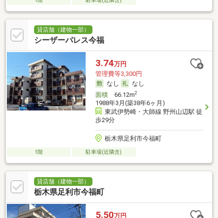
1階
駐車場(近隣含)
貸店舗（建物一部）
シーザーパレス今福
3.74
万円
管理費等3,300円
なし
なし
2
面積
66.12m
1988年3月(築38年6ヶ月)
東武伊勢崎・大師線 野州山辺駅 徒
歩29分
栃木県足利市今福町
1階
駐車場(近隣含)
貸店舗（建物一部）
栃木県足利市今福町
5.50
万円