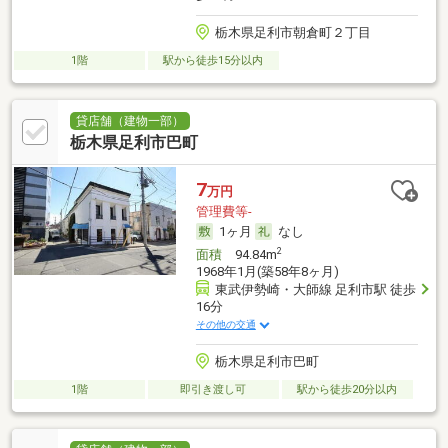
栃木県足利市朝倉町２丁目
1階
駅から徒歩15分以内
貸店舗（建物一部）
栃木県足利市巴町
7
万円
管理費等-
1ヶ月
なし
2
面積
94.84m
1968年1月(築58年8ヶ月)
東武伊勢崎・大師線 足利市駅 徒歩
16分
その他の交通
栃木県足利市巴町
1階
即引き渡し可
駅から徒歩20分以内