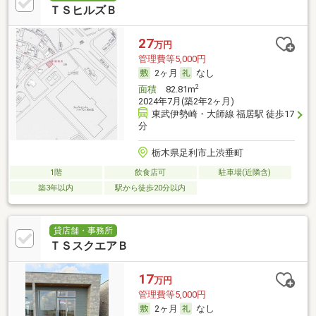
ＴＳヒルズＢ
27
万円
管理費等5,000円
2ヶ月
なし
2
面積
82.81m
2024年7月(築2年2ヶ月)
東武伊勢崎・大師線 福居駅 徒歩17
分
栃木県足利市上渋垂町
1階
飲食店可
駐車場(近隣含)
築3年以内
駅から徒歩20分以内
貸店舗・事務所
ＴＳスクエアＢ
17
万円
管理費等5,000円
2ヶ月
なし