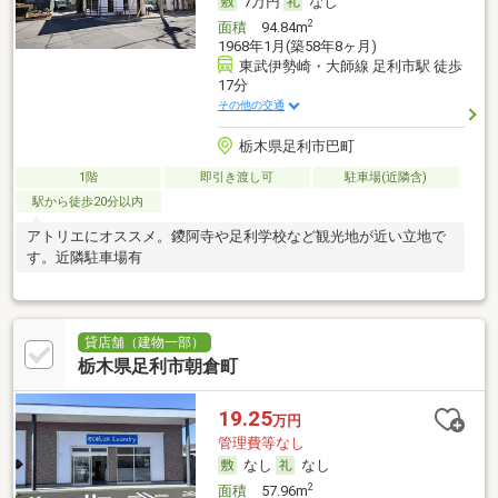
7万円
なし
2
面積
94.84m
1968年1月(築58年8ヶ月)
東武伊勢崎・大師線 足利市駅 徒歩
17分
その他の交通
栃木県足利市巴町
1階
即引き渡し可
駐車場(近隣含)
駅から徒歩20分以内
アトリエにオススメ。鑁阿寺や足利学校など観光地が近い立地で
す。近隣駐車場有
貸店舗（建物一部）
栃木県足利市朝倉町
19.25
万円
管理費等なし
なし
なし
2
面積
57.96m