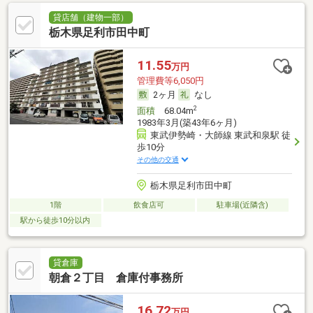
貸店舗（建物一部）
栃木県足利市田中町
11.55
万円
管理費等6,050円
2ヶ月
なし
2
面積
68.04m
1983年3月(築43年6ヶ月)
東武伊勢崎・大師線 東武和泉駅 徒
歩10分
その他の交通
栃木県足利市田中町
1階
飲食店可
駐車場(近隣含)
駅から徒歩10分以内
貸倉庫
朝倉２丁目 倉庫付事務所
16.72
万円