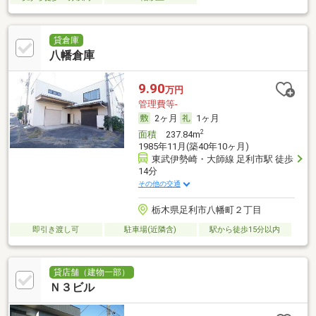
貸倉庫
八幡倉庫
9.90
万円
管理費等-
2ヶ月
1ヶ月
2
面積
237.84m
1985年11月(築40年10ヶ月)
東武伊勢崎・大師線 足利市駅 徒歩
14分
その他の交通
栃木県足利市八幡町２丁目
即引き渡し可
駐車場(近隣含)
駅から徒歩15分以内
貸店舗（建物一部）
Ｎ３ビル