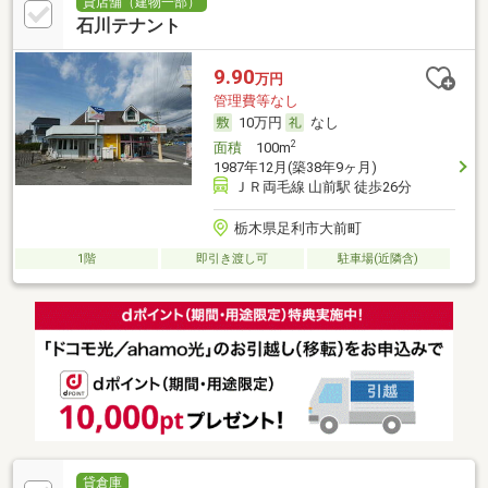
貸店舗（建物一部）
石川テナント
9.90
万円
管理費等なし
10万円
なし
2
面積
100m
1987年12月(築38年9ヶ月)
ＪＲ両毛線 山前駅 徒歩26分
栃木県足利市大前町
1階
即引き渡し可
駐車場(近隣含)
貸倉庫