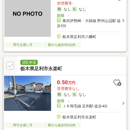
管理費等-
なし
なし
面積
-
東武伊勢崎・大師線 野州山辺駅 徒
歩3分
栃木県足利市八幡町
即引き渡し可
駅から徒歩5分以内
貸駐車場
栃木県足利市永楽町
0.50
万円
管理費等なし
なし
なし
面積
-
ＪＲ両毛線 足利駅 徒歩4分
栃木県足利市永楽町
即引き渡し可
駅から徒歩5分以内