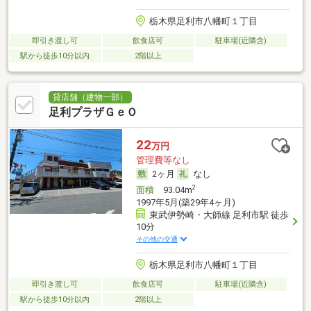
栃木県足利市八幡町１丁目
即引き渡し可
飲食店可
駐車場(近隣含)
駅から徒歩10分以内
2階以上
貸店舗（建物一部）
足利プラザＧｅＯ
22
万円
管理費等なし
2ヶ月
なし
2
面積
93.04m
1997年5月(築29年4ヶ月)
東武伊勢崎・大師線 足利市駅 徒歩
10分
その他の交通
栃木県足利市八幡町１丁目
即引き渡し可
飲食店可
駐車場(近隣含)
駅から徒歩10分以内
2階以上