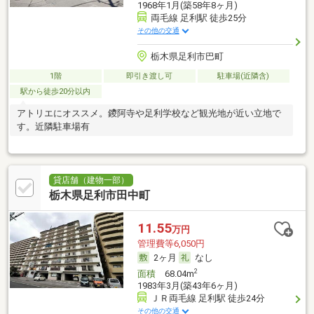
1968年1月(築58年8ヶ月)
両毛線 足利駅 徒歩25分
その他の交通
栃木県足利市巴町
1階
即引き渡し可
駐車場(近隣含)
駅から徒歩20分以内
アトリエにオススメ。鑁阿寺や足利学校など観光地が近い立地で
す。近隣駐車場有
貸店舗（建物一部）
栃木県足利市田中町
11.55
万円
管理費等6,050円
2ヶ月
なし
2
面積
68.04m
1983年3月(築43年6ヶ月)
ＪＲ両毛線 足利駅 徒歩24分
その他の交通