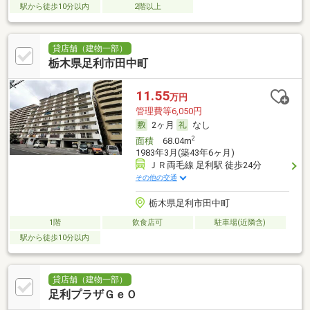
駅から徒歩10分以内
2階以上
貸店舗（建物一部）
栃木県足利市田中町
11.55
万円
管理費等6,050円
2ヶ月
なし
2
面積
68.04m
1983年3月(築43年6ヶ月)
ＪＲ両毛線 足利駅 徒歩24分
その他の交通
栃木県足利市田中町
1階
飲食店可
駐車場(近隣含)
駅から徒歩10分以内
貸店舗（建物一部）
足利プラザＧｅＯ