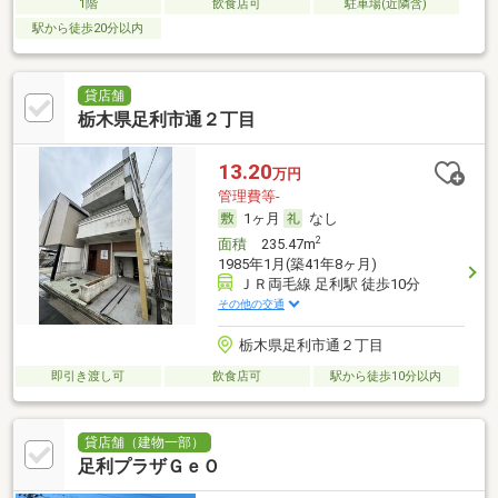
1階
飲食店可
駐車場(近隣含)
駅から徒歩20分以内
貸店舗
栃木県足利市通２丁目
13.20
万円
管理費等-
1ヶ月
なし
2
面積
235.47m
1985年1月(築41年8ヶ月)
ＪＲ両毛線 足利駅 徒歩10分
その他の交通
栃木県足利市通２丁目
即引き渡し可
飲食店可
駅から徒歩10分以内
貸店舗（建物一部）
足利プラザＧｅＯ