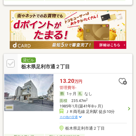
貸ビル
栃木県足利市通２丁目
13.20
万円
管理費等-
1ヶ月
なし
2
面積
235.47m
1985年1月(築41年8ヶ月)
ＪＲ両毛線 足利駅 徒歩10分
その他の交通
栃木県足利市通２丁目