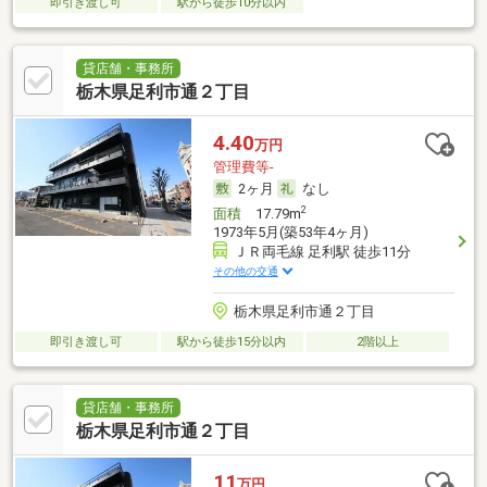
即引き渡し可
駅から徒歩10分以内
貸店舗・事務所
栃木県足利市通２丁目
4.40
万円
管理費等-
2ヶ月
なし
2
面積
17.79m
1973年5月(築53年4ヶ月)
ＪＲ両毛線 足利駅 徒歩11分
その他の交通
栃木県足利市通２丁目
即引き渡し可
駅から徒歩15分以内
2階以上
貸店舗・事務所
栃木県足利市通２丁目
11
万円