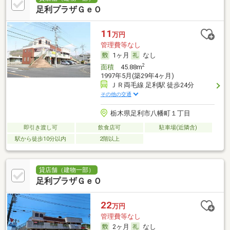
足利プラザＧｅＯ
11
万円
管理費等なし
1ヶ月
なし
2
面積
45.88m
1997年5月(築29年4ヶ月)
ＪＲ両毛線 足利駅 徒歩24分
その他の交通
栃木県足利市八幡町１丁目
即引き渡し可
飲食店可
駐車場(近隣含)
駅から徒歩10分以内
2階以上
貸店舗（建物一部）
足利プラザＧｅＯ
22
万円
管理費等なし
2ヶ月
なし