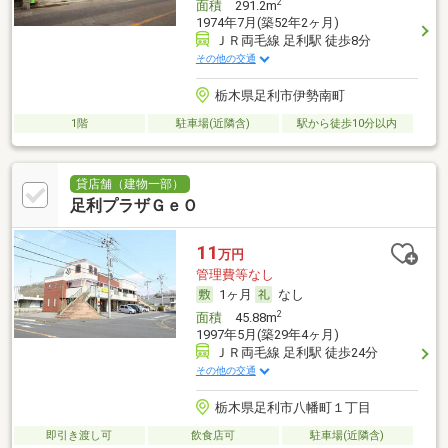
2
面積
291.2m
1974年7月(築52年2ヶ月)
ＪＲ両毛線 足利駅 徒歩8分
その他の交通
栃木県足利市伊勢南町
1階
駐車場(近隣含)
駅から徒歩10分以内
貸店舗（建物一部）
足利プラザＧｅＯ
11
万円
管理費等なし
1ヶ月
なし
2
面積
45.88m
1997年5月(築29年4ヶ月)
ＪＲ両毛線 足利駅 徒歩24分
その他の交通
栃木県足利市八幡町１丁目
即引き渡し可
飲食店可
駐車場(近隣含)