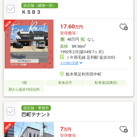
貸店舗（建物一部）
ＫＳＢ３
17.60
万円
管理費等-
48万円
なし
2
面積
89.56m
1992年2月(築34年7ヶ月)
ＪＲ両毛線 足利駅 徒歩20分
その他の交通
栃木県足利市田中町
1階
飲食店可
駐車場(近隣含)
駅から徒歩10分以内
貸店舗・事務所
巴町テナント
7
万円
管理費等-