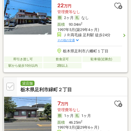
22
万円
管理費等なし
2ヶ月
なし
2
面積
93.04m
1997年5月(築29年4ヶ月)
ＪＲ両毛線 足利駅 徒歩24分
その他の交通
栃木県足利市八幡町１丁目
即引き渡し可
飲食店可
駐車場(近隣含)
駅から徒歩10分以内
2階以上
貸店舗
栃木県足利市緑町２丁目
7
万円
管理費等なし
1ヶ月
1ヶ月
2
面積
46.25m
1997年3月(築29年6ヶ月)