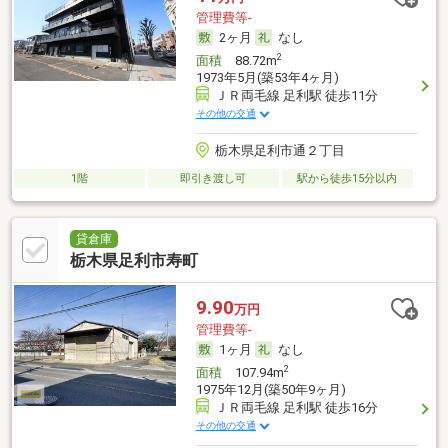
管理費等-
2ヶ月
なし
2
面積
88.72m
1973年5月(築53年4ヶ月)
ＪＲ両毛線 足利駅 徒歩11分
その他の交通
栃木県足利市通２丁目
1階
即引き渡し可
駅から徒歩15分以内
貸倉庫
栃木県足利市寿町
9.90
万円
管理費等-
1ヶ月
なし
2
面積
107.94m
1975年12月(築50年9ヶ月)
ＪＲ両毛線 足利駅 徒歩16分
その他の交通