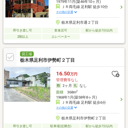
1979年11月(築46年10ヶ月)
ＪＲ両毛線 足利駅 徒歩10分
その他の交通
栃木県足利市通２丁目
即引き渡し可
飲食店可
駅から徒歩7分以内
2階以上
エレベーター
貸工場
栃木県足利市伊勢町２丁目
16.50
万円
管理費等なし
2ヶ月
なし
2
面積
368m
1968年1月(築58年8ヶ月)
ＪＲ両毛線 足利駅 徒歩6分
その他の交通
栃木県足利市伊勢町２丁目
即引き渡し可
駐車場(近隣含)
駅から徒歩7分以内