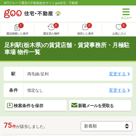
NTTグループ運営の不動産総合サイト goo住宅・不動産
1
0
0
0
最近検索した条件
最近見た物件
保存した条件
お気に入り
足利駅(栃木県)の賃貸店舗・賃貸事務所・月極駐
車場 物件一覧
駅
変更する
両毛線/足利
条件
変更する
指定なし
検索条件を保存
新着メールを受取る
75
件
が該当しました。