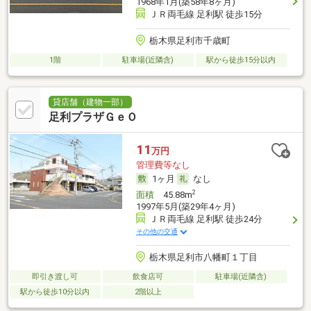
1968年1月(築58年8ヶ月)
ＪＲ両毛線 足利駅 徒歩15分
栃木県足利市千歳町
1階
駐車場(近隣含)
駅から徒歩15分以内
貸店舗（建物一部）
足利プラザＧｅＯ
11
万円
管理費等なし
1ヶ月
なし
2
面積
45.88m
1997年5月(築29年4ヶ月)
ＪＲ両毛線 足利駅 徒歩24分
その他の交通
栃木県足利市八幡町１丁目
即引き渡し可
飲食店可
駐車場(近隣含)
駅から徒歩10分以内
2階以上