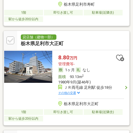
栃木県足利市寿町
1階
即引き渡し可
駐車場(近隣含)
駅から徒歩20分以内
貸店舗（建物一部）
栃木県足利市大正町
8.80
万円
管理費等-
1ヶ月
なし
2
面積
93.13m
1980年9月(築46年)
ＪＲ両毛線 足利駅 徒歩18分
その他の交通
栃木県足利市大正町
1階
即引き渡し可
駐車場(近隣含)
駅から徒歩20分以内