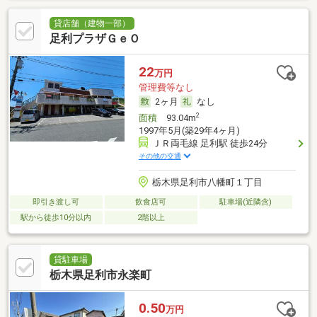
貸店舗（建物一部）
足利プラザＧｅＯ
22
万円
管理費等なし
2ヶ月
なし
2
面積
93.04m
1997年5月(築29年4ヶ月)
ＪＲ両毛線 足利駅 徒歩24分
その他の交通
栃木県足利市八幡町１丁目
即引き渡し可
飲食店可
駐車場(近隣含)
駅から徒歩10分以内
2階以上
貸駐車場
栃木県足利市永楽町
0.50
万円