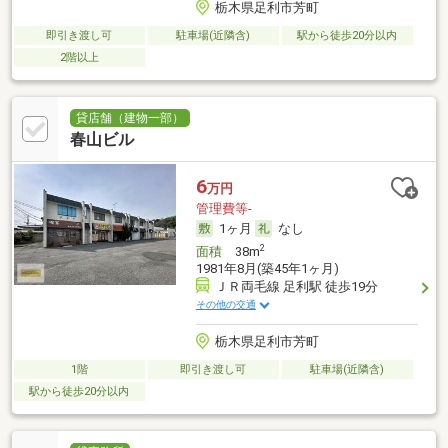
栃木県足利市芳町
即引き渡し可
駐車場(近隣含)
駅から徒歩20分以内
2階以上
貸店舗（建物一部）
春山ビル
6
万円
管理費等-
1ヶ月
なし
2
面積
38m
1981年8月(築45年1ヶ月)
ＪＲ両毛線 足利駅 徒歩19分
その他の交通
栃木県足利市芳町
1階
即引き渡し可
駐車場(近隣含)
駅から徒歩20分以内