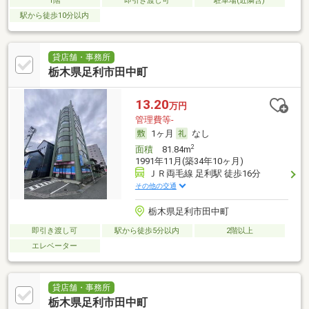
1階
即引き渡し可
駐車場(近隣含)
駅から徒歩10分以内
貸店舗・事務所
栃木県足利市田中町
13.20
万円
管理費等-
1ヶ月
なし
2
面積
81.84m
1991年11月(築34年10ヶ月)
ＪＲ両毛線 足利駅 徒歩16分
その他の交通
栃木県足利市田中町
即引き渡し可
駅から徒歩5分以内
2階以上
エレベーター
貸店舗・事務所
栃木県足利市田中町