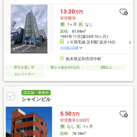
13.20
万円
管理費等-
1ヶ月
なし
2
面積
81.84m
1991年11月(築34年10ヶ月)
ＪＲ両毛線 足利駅 徒歩16分
その他の交通
栃木県足利市田中町
即引き渡し可
駅から徒歩5分以内
2階以上
エレベーター
貸店舗・事務所
シャインビル
5.50
万円
管理費等5,000円
なし
1ヶ月
2
面積
78.18m