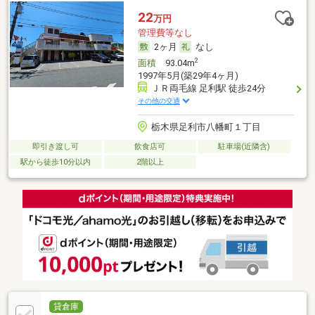
22
万円
管理費等なし
2ヶ月
なし
2
面積
93.04m
1997年5月(築29年4ヶ月)
ＪＲ両毛線 足利駅 徒歩24分
その他の交通
栃木県足利市八幡町１丁目
即引き渡し可
飲食店可
駐車場(近隣含)
駅から徒歩10分以内
2階以上
貸倉庫