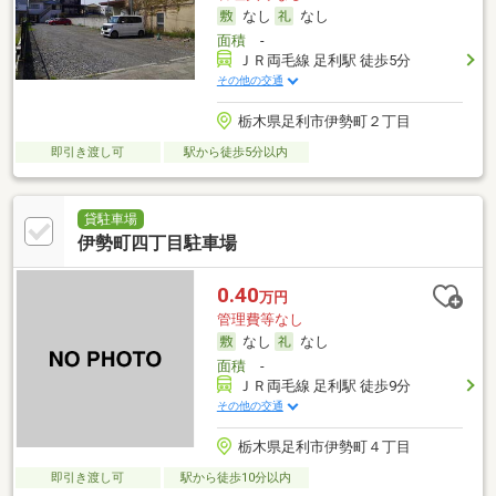
なし
なし
面積
-
ＪＲ両毛線 足利駅 徒歩5分
その他の交通
栃木県足利市伊勢町２丁目
即引き渡し可
駅から徒歩5分以内
貸駐車場
伊勢町四丁目駐車場
0.40
万円
管理費等なし
なし
なし
面積
-
ＪＲ両毛線 足利駅 徒歩9分
その他の交通
栃木県足利市伊勢町４丁目
即引き渡し可
駅から徒歩10分以内