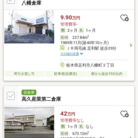
八幡倉庫
9.90
万円
管理費等-
2ヶ月
1ヶ月
2
面積
237.84m
1985年11月(築40年10ヶ月)
ＪＲ両毛線 足利駅 徒歩29分
その他の交通
栃木県足利市八幡町２丁目
即引き渡し可
駐車場(近隣含)
駅から徒歩15分以内
貸倉庫
高久産業第二倉庫
42
万円
管理費等なし
1ヶ月
なし
2
面積
673.12m