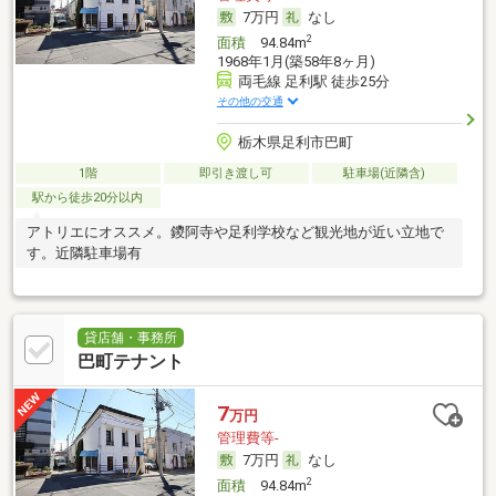
7万円
なし
2
面積
94.84m
1968年1月(築58年8ヶ月)
両毛線 足利駅 徒歩25分
その他の交通
栃木県足利市巴町
1階
即引き渡し可
駐車場(近隣含)
駅から徒歩20分以内
アトリエにオススメ。鑁阿寺や足利学校など観光地が近い立地で
す。近隣駐車場有
貸店舗・事務所
巴町テナント
7
万円
管理費等-
7万円
なし
2
面積
94.84m