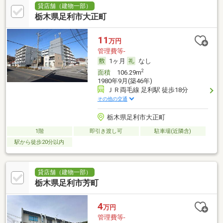
貸店舗（建物一部）
栃木県足利市大正町
11
万円
管理費等-
1ヶ月
なし
2
面積
106.29m
1980年9月(築46年)
ＪＲ両毛線 足利駅 徒歩18分
その他の交通
栃木県足利市大正町
1階
即引き渡し可
駐車場(近隣含)
駅から徒歩20分以内
貸店舗（建物一部）
栃木県足利市芳町
4
万円
管理費等-