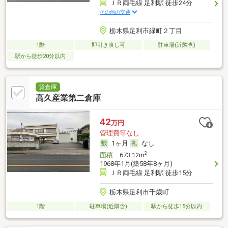
ＪＲ両毛線 足利駅 徒歩24分
その他の交通
栃木県足利市緑町２丁目
1階
即引き渡し可
駐車場(近隣含)
駅から徒歩20分以内
貸倉庫
高久産業第二倉庫
42
万円
管理費等なし
1ヶ月
なし
2
面積
673.12m
1968年1月(築58年8ヶ月)
ＪＲ両毛線 足利駅 徒歩15分
栃木県足利市千歳町
1階
駐車場(近隣含)
駅から徒歩15分以内