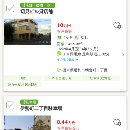
貸店舗（建物一部）
辺見ビル貸店舗
10
万円
管理費等-
1ヶ月
なし
2
面積
42.97m
1992年4月(築34年5ヶ月)
ＪＲ両毛線 足利駅 徒歩32分
その他の交通
栃木県足利市朝倉町３丁目
1階
即引き渡し可
駐車場(近隣含)
駅から徒歩20分以内
貸駐車場
伊勢町二丁目駐車場
0.44
万円
管理費等なし