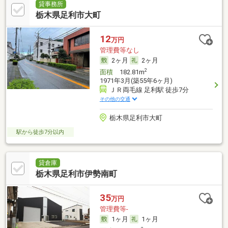
貸事務所
栃木県足利市大町
12
万円
管理費等なし
2ヶ月
2ヶ月
2
面積
182.81m
1971年3月(築55年6ヶ月)
ＪＲ両毛線 足利駅 徒歩7分
その他の交通
栃木県足利市大町
駅から徒歩7分以内
貸倉庫
栃木県足利市伊勢南町
35
万円
管理費等-
1ヶ月
1ヶ月