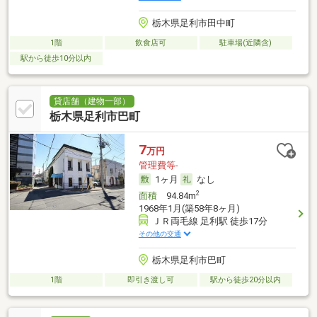
栃木県足利市田中町
1階
飲食店可
駐車場(近隣含)
駅から徒歩10分以内
貸店舗（建物一部）
栃木県足利市巴町
7
万円
管理費等-
1ヶ月
なし
2
面積
94.84m
1968年1月(築58年8ヶ月)
ＪＲ両毛線 足利駅 徒歩17分
その他の交通
栃木県足利市巴町
1階
即引き渡し可
駅から徒歩20分以内