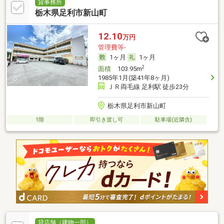
貸事務所
栃木県足利市新山町
12.10
万円
管理費等-
1ヶ月
1ヶ月
2
面積
103.95m
1985年1月(築41年8ヶ月)
ＪＲ両毛線 足利駅 徒歩23分
栃木県足利市新山町
1階
即引き渡し可
駐車場(近隣含)
貸店舗（建物一部）