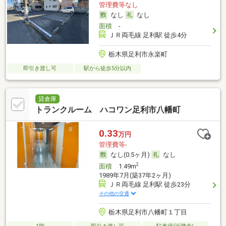
管理費等なし
なし
なし
面積
-
ＪＲ両毛線 足利駅 徒歩4分
栃木県足利市永楽町
即引き渡し可
駅から徒歩5分以内
貸倉庫
トランクルーム ハコワン足利市八幡町
0.33
万円
管理費等-
なし(0.5ヶ月)
なし
2
面積
1.49m
1989年7月(築37年2ヶ月)
ＪＲ両毛線 足利駅 徒歩23分
その他の交通
栃木県足利市八幡町１丁目