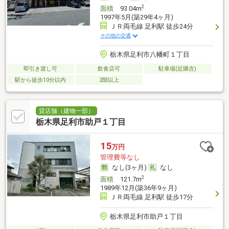
2
面積
93.04m
1997年5月(築29年4ヶ月)
ＪＲ両毛線 足利駅 徒歩24分
その他の交通
栃木県足利市八幡町１丁目
即引き渡し可
飲食店可
駐車場(近隣含)
駅から徒歩10分以内
2階以上
貸店舗（建物一部）
栃木県足利市助戸１丁目
15
万円
管理費等なし
なし(3ヶ月)
なし
2
面積
121.7m
1989年12月(築36年9ヶ月)
ＪＲ両毛線 足利駅 徒歩17分
栃木県足利市助戸１丁目