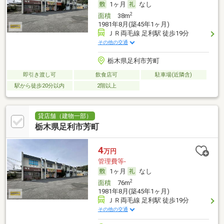
1ヶ月
なし
2
面積
38m
1981年8月(築45年1ヶ月)
ＪＲ両毛線 足利駅 徒歩19分
その他の交通
栃木県足利市芳町
即引き渡し可
飲食店可
駐車場(近隣含)
駅から徒歩20分以内
2階以上
貸店舗（建物一部）
栃木県足利市芳町
4
万円
管理費等-
1ヶ月
なし
2
面積
76m
1981年8月(築45年1ヶ月)
ＪＲ両毛線 足利駅 徒歩19分
その他の交通