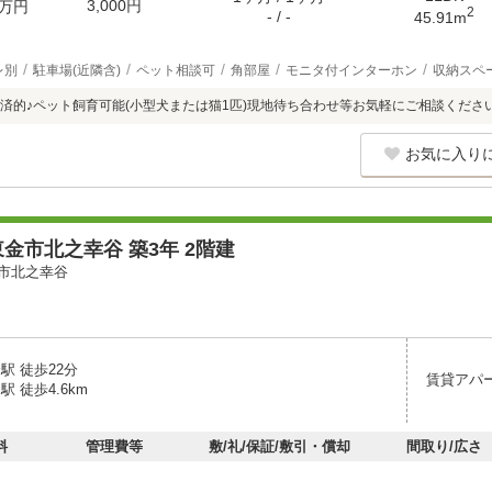
3,000円
万円
2
- / -
45.91m
レ別
駐車場(近隣含)
ペット相談可
角部屋
モニタ付インターホン
収納スペ
済的♪ペット飼育可能(小型犬または猫1匹)現地待ち合わせ等お気軽にご相談くださ
お気に入り
金市北之幸谷 築3年 2階建
市北之幸谷
駅 徒歩22分
賃貸アパ
駅 徒歩4.6km
料
管理費等
敷/礼/保証/敷引・償却
間取り/広さ