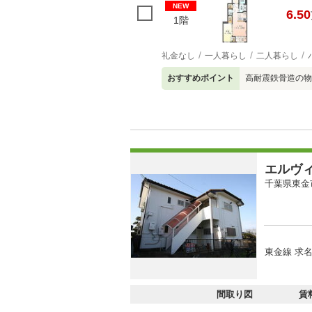
NEW
6.50
1階
礼金なし
一人暮らし
二人暮らし
おすすめポイント
高耐震鉄骨造の物
エルヴ
千葉県東金
東金線 求名
間取り図
賃