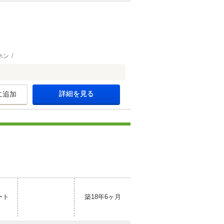
ホン
詳細を見る
に追加
ート
築18年6ヶ月