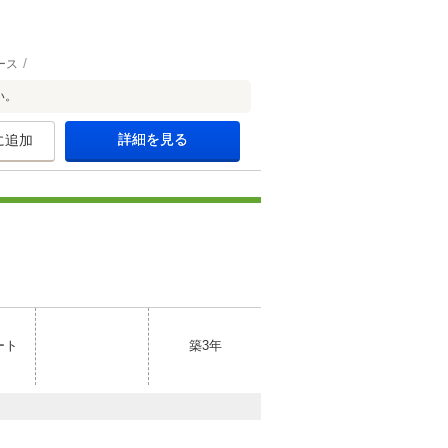
ース
い。
詳細を見る
に追加
ート
築3年