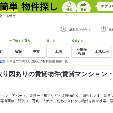
住宅・不動産
0
最近見た物件
保
一戸建てを買う
建てる
投資する
不動産
古
新築
中古
土地
土地活用
投資
金市
>
東金市の間取り図ありの賃貸情報 物件一覧
間取り図ありの賃貸物件(賃貸マンション・
ション、アパート、賃貸一戸建てなどの賃貸物件をご紹介します。賃貸
・専有面積・間取り・写真・人気のこだわり条件から物件を簡単検索。理