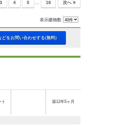
3
4
5
18
次へ
…
表示建物数
などをお問い合わせする(無料)
ート
築12年5ヶ月