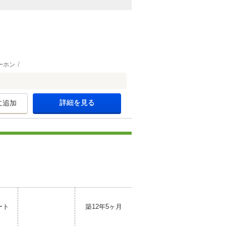
ーホン
詳細を見る
に追加
ート
築12年5ヶ月