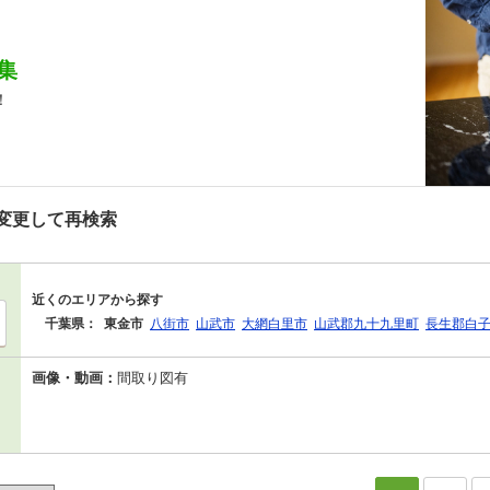
集
！
変更して再検索
近くのエリアから探す
千葉県：
東金市
八街市
山武市
大網白里市
山武郡九十九里町
長生郡白
画像・動画：
間取り図有