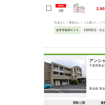
NEW
2.90
1階
礼金なし
敷金なし
二人暮らし
バ
おすすめポイント
【期間限定・住ま
アンシ
千葉県東金
東金線 東金
間取り図
賃