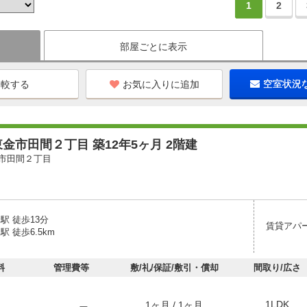
1
2
部屋ごとに表示
お気に入りに追加
空室状況
金市田間２丁目 築12年5ヶ月 2階建
市田間２丁目
駅 徒歩13分
賃貸アパ
駅 徒歩6.5km
料
管理費等
敷/礼/保証/敷引・償却
間取り/広さ
1LDK
1ヶ月 / 1ヶ月