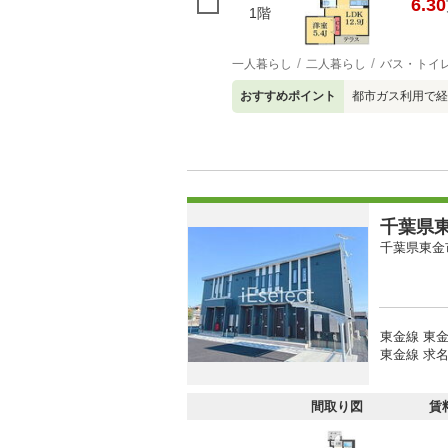
6.30
1階
一人暮らし
二人暮らし
バス・トイ
おすすめポイント
都市ガス利用で経
千葉県東
千葉県東金
東金線 東金
東金線 求名
間取り図
賃