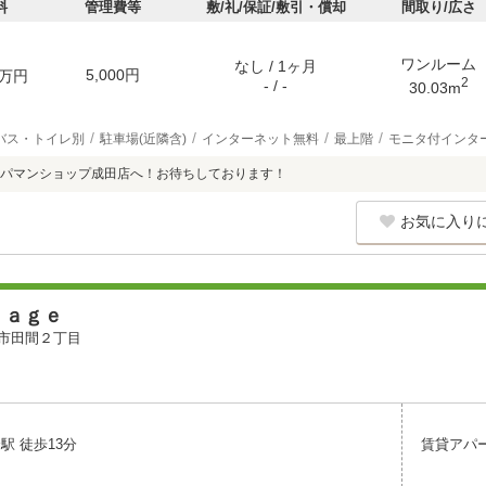
料
管理費等
敷/礼/保証/敷引・償却
間取り/広さ
ワンルーム
なし / 1ヶ月
5,000円
万円
2
- / -
30.03m
バス・トイレ別
駐車場(近隣含)
インターネット無料
最上階
モニタ付インタ
パマンショップ成田店へ！お待ちしております！
お気に入り
ｓａｇｅ
市田間２丁目
駅 徒歩13分
賃貸アパ