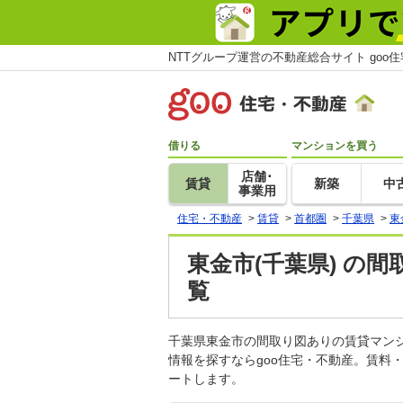
NTTグループ運営の不動産総合サイト goo
借りる
マンションを買う
店舗･
賃貸
新築
中
事業用
住宅・不動産
>
賃貸
>
首都圏
>
千葉県
>
東
東金市(千葉県) の
覧
千葉県東金市の間取り図ありの賃貸マン
情報を探すならgoo住宅・不動産。賃料
ートします。