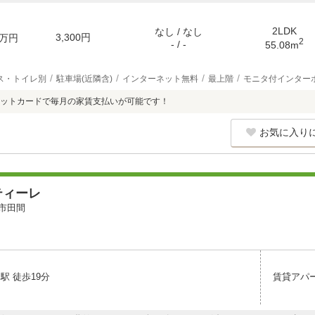
2LDK
なし / なし
3,300円
万円
2
- / -
55.08m
ス・トイレ別
駐車場(近隣含)
インターネット無料
最上階
モニタ付インター
ットカードで毎月の家賃支払いが可能です！
お気に入り
ティーレ
市田間
駅 徒歩19分
賃貸アパ