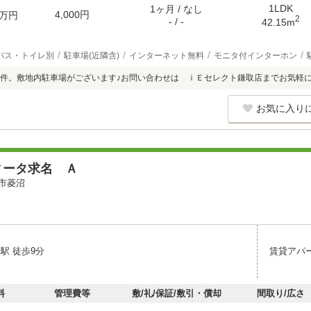
1LDK
1ヶ月 / なし
4,000円
万円
2
- / -
42.15m
バス・トイレ別
駐車場(近隣含)
インターネット無料
モニタ付インターホン
件。敷地内駐車場がございます♪お問い合わせは ｉＥセレクト鎌取店までお気軽
お気に入り
ィータ求名 Ａ
市菱沼
駅 徒歩9分
賃貸アパ
料
管理費等
敷/礼/保証/敷引・償却
間取り/広さ