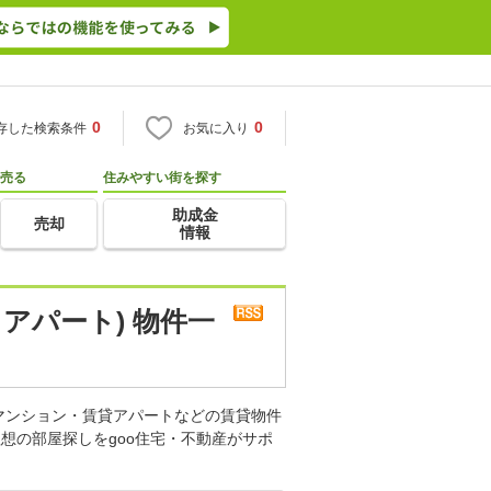
0
0
存した検索条件
お気に入り
売る
住みやすい街を探す
助成金
売却
情報
アパート) 物件一
マンション・賃貸アパートなどの賃貸物件
想の部屋探しをgoo住宅・不動産がサポ