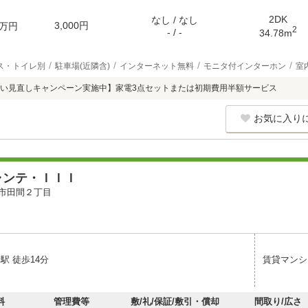
2DK
なし / なし
3,000円
万円
2
- / -
34.78m
ス・トイレ別
駐車場(近隣含)
インターネット無料
モニタ付インターホン
室
い見直しキャンペーン実施中】家電3点セットまたは初期費用半額サービス
お気に入り
ャンテ・ＩＩＩ
市田間２丁目
駅 徒歩14分
賃貸マンシ
料
管理費等
敷/礼/保証/敷引・償却
間取り/広さ