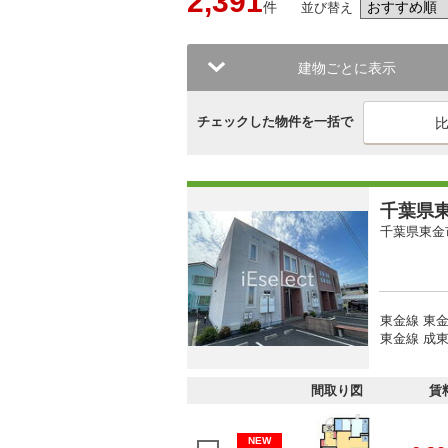
2,391
件
並び替え
建物ごとに表示
チェックした物件を一括で
千葉県東
千葉県東金
東金線 東金
東金線 成東
間取り図
賃
NEW