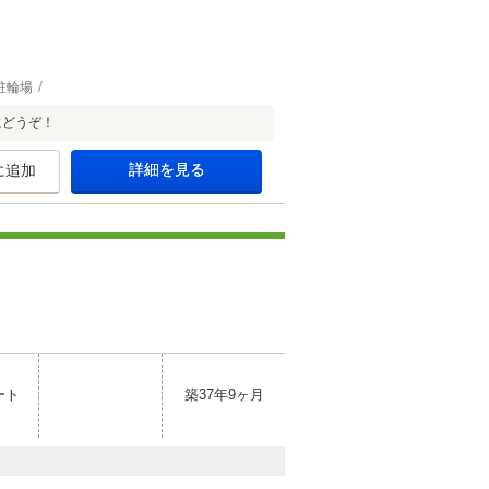
駐輪場
にどうぞ！
詳細を見る
に追加
ート
築37年9ヶ月