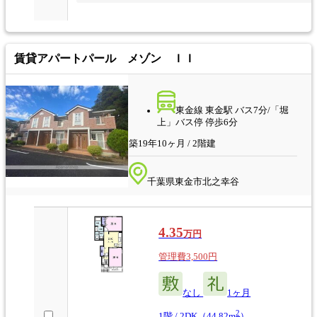
賃貸アパート
パール メゾン ＩＩ
東金線 東金駅 バス7分/「堀
上」バス停 停歩6分
築19年10ヶ月 / 2階建
千葉県東金市北之幸谷
4.35
万円
管理費3,500円
なし
1ヶ月
2
1階 / 2DK（44.82m
）