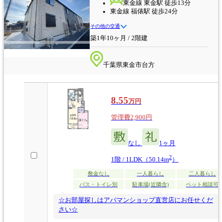
東金線 東金駅 徒歩13分
東金線 福俵駅 徒歩24分
その他の交通
築1年10ヶ月 / 2階建
千葉県東金市台方
8.55
万円
管理費2,900円
なし
1ヶ月
2
1階 / 1LDK（50.14m
）
敷金なし
一人暮らし
二人暮らし
バス・トイレ別
駐車場(近隣含)
ペット相談可
☆お部屋探しはアパマンショップ直営店にお任せくだ
さい☆