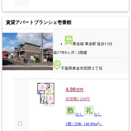
賃貸アパート
ブランシェ壱番館
東金線 東金駅 徒歩13分
築27年8ヶ月 / 2階建
千葉県東金市田間２丁目
4.90
万円
管理費2,200円
なし
なし
2
1階 / 2DK（46.89m
）