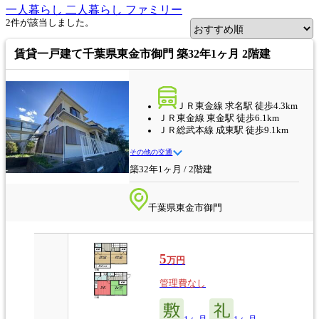
一人暮らし
二人暮らし
ファミリー
2
件
が該当しました。
賃貸一戸建て
千葉県東金市御門 築32年1ヶ月 2階建
ＪＲ東金線 求名駅 徒歩4.3km
ＪＲ東金線 東金駅 徒歩6.1km
ＪＲ総武本線 成東駅 徒歩9.1km
その他の交通
築32年1ヶ月 / 2階建
千葉県東金市御門
5
万円
管理費なし