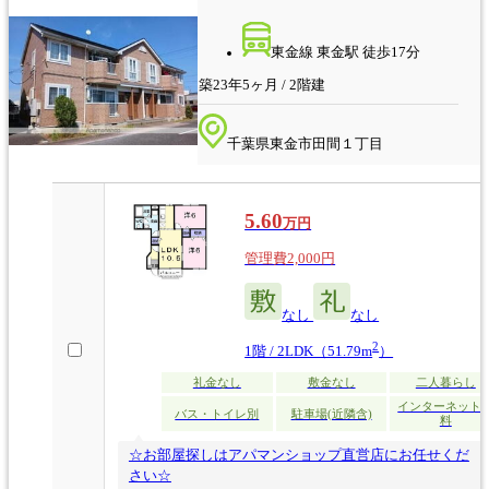
東金線 東金駅 徒歩17分
築23年5ヶ月 / 2階建
千葉県東金市田間１丁目
5.60
万円
管理費2,000円
なし
なし
2
1階 / 2LDK（51.79m
）
礼金なし
敷金なし
二人暮らし
インターネット
バス・トイレ別
駐車場(近隣含)
料
☆お部屋探しはアパマンショップ直営店にお任せくだ
さい☆