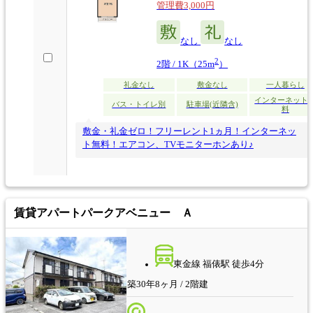
管理費3,000円
なし
なし
2
2階 / 1K（25m
）
礼金なし
敷金なし
一人暮らし
インターネット
バス・トイレ別
駐車場(近隣含)
料
敷金・礼金ゼロ！フリーレント1ヵ月！インターネッ
ト無料！エアコン、TVモニターホンあり♪
賃貸アパート
パークアベニュー Ａ
東金線 福俵駅 徒歩4分
築30年8ヶ月 / 2階建