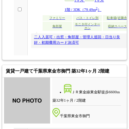
1ヶ月
1ヶ月
2
1階 / 3DK（79.49m
）
ファミリー
バス・トイレ別
駐車場(近隣含)
モニタ付インター
角部屋
収納スペース
ホン
二人入居可・出窓・角部屋・管理人巡回・日当り良
好・初期費用カード決済可
賃貸一戸建て
千葉県東金市御門 築32年1ヶ月 2階建
ＪＲ東金線東金駅徒歩6600m
築32年1ヶ月 / 2階建
千葉県東金市御門