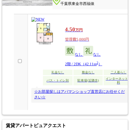
千葉県東金市西福俵
4.50
万円
管理費5,000円
なし
なし
2
2階 / 2DK（42.11m
）
礼金なし
敷金なし
二人暮らし
インターネット
バス・トイレ別
駐車場(近隣含)
料
☆お部屋探しはアパマンショップ直営店にお任せくだ
さい☆
賃貸アパート
ピュアクエスト