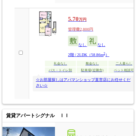
5.70
万円
管理費2,800円
なし
なし
2
2階 / 2LDK（58.86m
）
礼金なし
敷金なし
二人暮らし
バス・トイレ別
駐車場(近隣含)
ペット相談可
☆お部屋探しはアパマンショップ直営店にお任せくだ
さい☆
賃貸アパート
シグナル ＩＩ