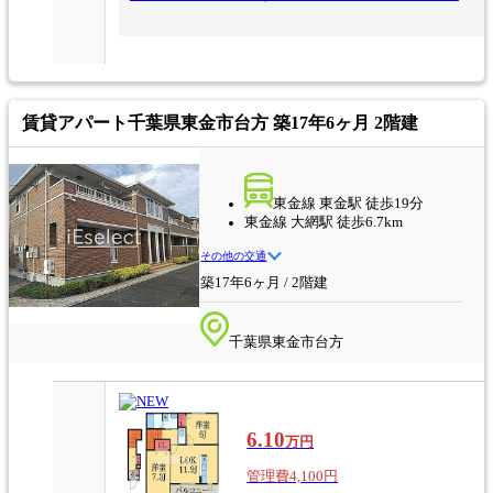
賃貸アパート
千葉県東金市台方 築17年6ヶ月 2階建
東金線 東金駅 徒歩19分
東金線 大網駅 徒歩6.7km
その他の交通
築17年6ヶ月 / 2階建
千葉県東金市台方
6.10
万円
管理費4,100円