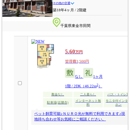
その他の交通
築18年4ヶ月 / 2階建
千葉県東金市田間
5.60
万円
管理費3,500円
なし
1ヶ月
2
1階 / 2DK（46.22m
）
敷金なし
二人暮らし
バス・トイレ別
インターネット無
モニタ付インタ
駐車場(近隣含)
料
ホン
ペット飼育可能♪ＮＵＲＯ光が無料で利用できます♪現
地待ち合わせ等お気軽にご相談ください。