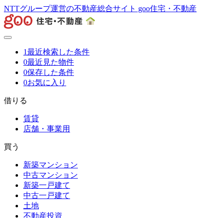
NTTグループ運営の不動産総合サイト goo住宅・不動産
1
最近検索した条件
0
最近見た物件
0
保存した条件
0
お気に入り
借りる
賃貸
店舗・事業用
買う
新築マンション
中古マンション
新築一戸建て
中古一戸建て
土地
不動産投資