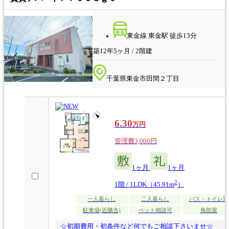
東金線 東金駅 徒歩13分
築12年5ヶ月 / 2階建
千葉県東金市田間２丁目
6.30
万円
管理費3,000円
1ヶ月
1ヶ月
2
1階 / 1LDK（45.91m
）
一人暮らし
二人暮らし
バス・トイレ別
駐車場(近隣含)
ペット相談可
角部屋
☆初期費用・初条件など何でもご相談下さいませ☆