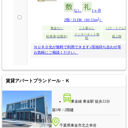
なし
1ヶ月
2
2階 / 2LDK（60.33m
）
敷金なし
二人暮らし
バス・トイレ別
インターネット無
駐車場(近隣含)
最上階
料
ＮＵＲＯ光が無料で利用できます♪現地待ち合わせ等
お気軽にご相談ください。
賃貸アパート
プランドール・Ｋ
東金線 東金駅 徒歩22分
築3年 / 2階建
千葉県東金市北之幸谷