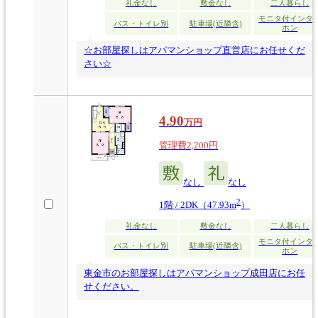
礼金なし
敷金なし
二人暮らし
モニタ付インタ
バス・トイレ別
駐車場(近隣含)
ホン
☆お部屋探しはアパマンショップ直営店にお任せくだ
さい☆
4.90
万円
管理費2,200円
なし
なし
2
1階 / 2DK（47.93m
）
礼金なし
敷金なし
二人暮らし
モニタ付インタ
バス・トイレ別
駐車場(近隣含)
ホン
東金市のお部屋探しはアパマンショップ成田店にお任
せください。