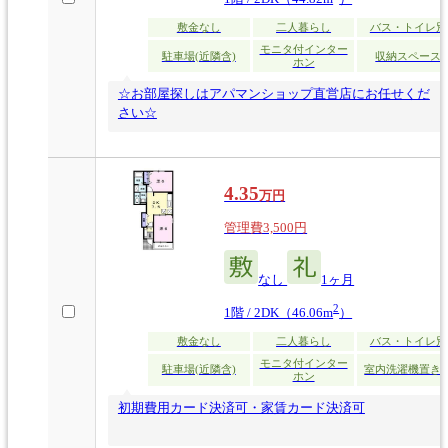
敷金なし
二人暮らし
バス・トイレ別
モニタ付インター
駐車場(近隣含)
収納スペース
ホン
☆お部屋探しはアパマンショップ直営店にお任せくだ
さい☆
4.35
万円
管理費3,500円
なし
1ヶ月
2
1階 / 2DK（46.06m
）
敷金なし
二人暮らし
バス・トイレ別
モニタ付インター
駐車場(近隣含)
室内洗濯機置き
ホン
初期費用カード決済可・家賃カード決済可