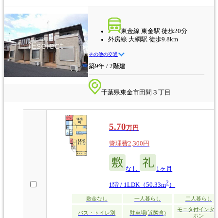
東金線 東金駅 徒歩20分
外房線 大網駅 徒歩9.8km
その他の交通
築9年 / 2階建
千葉県東金市田間３丁目
5.70
万円
管理費2,300円
なし
1ヶ月
2
1階 / 1LDK（50.33m
）
敷金なし
一人暮らし
二人暮らし
モニタ付インタ
バス・トイレ別
駐車場(近隣含)
ホン