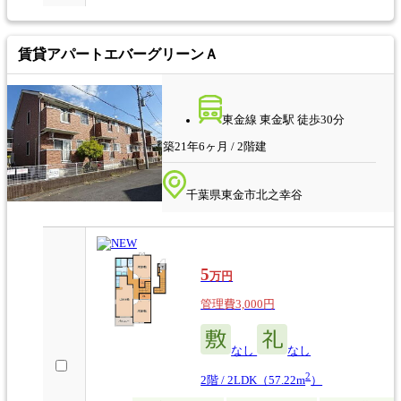
賃貸アパート
エバーグリーンＡ
東金線 東金駅 徒歩30分
築21年6ヶ月 / 2階建
千葉県東金市北之幸谷
5
万円
管理費3,000円
なし
なし
2
2階 / 2LDK（57.22m
）