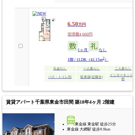
6.50
万円
管理費4,000円
1ヶ月
なし
2
1階 / 1LDK（42.15m
）
礼金なし
一人暮らし
二人暮らし
インターネット
バス・トイレ別
駐車場(近隣含)
料
賃貸アパート
千葉県東金市田間 築18年4ヶ月 2階建
東金線 東金駅 徒歩25分
東金線 大網駅 徒歩9.9km