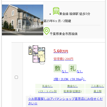
東金線 福俵駅 徒歩5分
築25年6ヶ月 / 2階建
千葉県東金市西福俵
5.60
万円
管理費2,200円
なし
なし
2
2階 / 2LDK（59.39m
）
礼金なし
敷金なし
二人暮らし
バス・トイレ別
駐車場(近隣含)
最上階
☆お部屋探しはアパマンショップ直営店にお任せくだ
さい☆