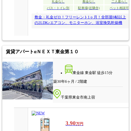
礼金なし
敷金なし
二人暮らし
バス・トイレ別
駐車場(近隣含)
ペット相談可
敷金・礼金ゼロ！フリーレント1ヶ月！全部屋6帖以上
の2LDK♪エアコン、モニターホン、浴室換気乾燥機
賃貸アパート
αＮＥＸＴ東金第１０
東金線 東金駅 徒歩15分
築30年6ヶ月 / 2階建
千葉県東金市南上宿
3.90
万円