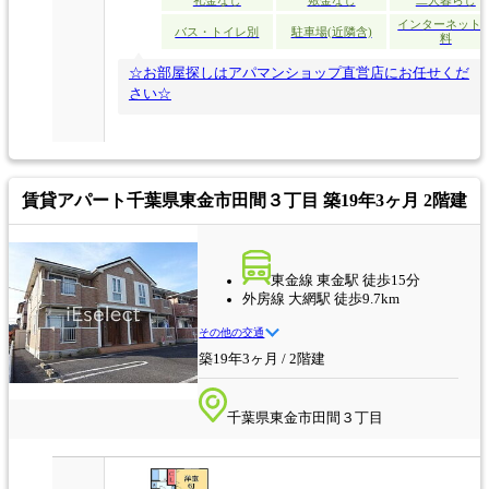
礼金なし
敷金なし
二人暮らし
インターネット
バス・トイレ別
駐車場(近隣含)
料
☆お部屋探しはアパマンショップ直営店にお任せくだ
さい☆
賃貸アパート
千葉県東金市田間３丁目 築19年3ヶ月 2階建
東金線 東金駅 徒歩15分
外房線 大網駅 徒歩9.7km
その他の交通
築19年3ヶ月 / 2階建
千葉県東金市田間３丁目