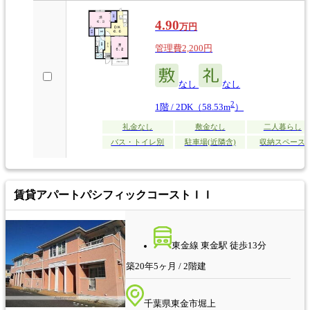
4.90
万円
管理費2,200円
なし
なし
2
1階 / 2DK（58.53m
）
礼金なし
敷金なし
二人暮らし
バス・トイレ別
駐車場(近隣含)
収納スペース
賃貸アパート
パシフィックコーストＩＩ
東金線 東金駅 徒歩13分
築20年5ヶ月 / 2階建
千葉県東金市堀上