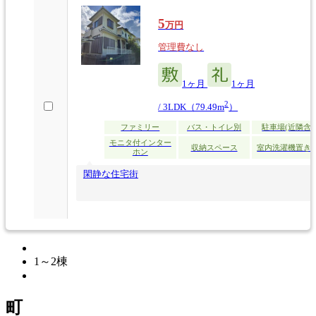
5
万円
管理費なし
1ヶ月
1ヶ月
2
/ 3LDK（79.49m
）
ファミリー
バス・トイレ別
駐車場(近隣含)
モニタ付インター
収納スペース
室内洗濯機置き
ホン
閑静な住宅街
1～2
棟
町