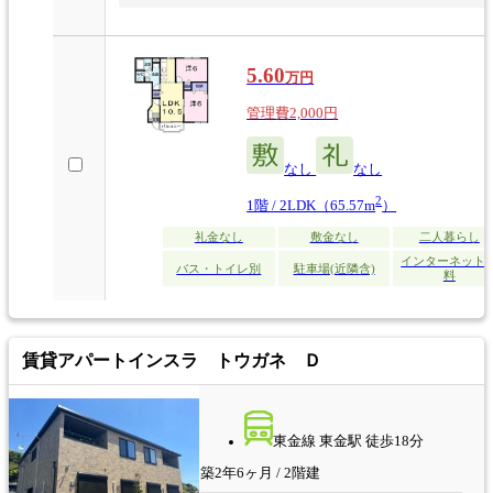
5.60
万円
管理費2,000円
なし
なし
2
1階 / 2LDK（65.57m
）
礼金なし
敷金なし
二人暮らし
インターネット
バス・トイレ別
駐車場(近隣含)
料
賃貸アパート
インスラ トウガネ Ｄ
東金線 東金駅 徒歩18分
築2年6ヶ月 / 2階建