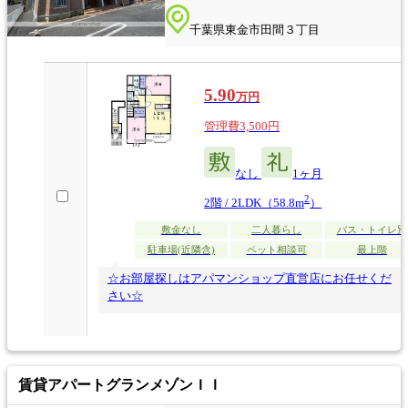
千葉県東金市田間３丁目
5.90
万円
管理費3,500円
なし
1ヶ月
2
2階 / 2LDK（58.8m
）
敷金なし
二人暮らし
バス・トイレ別
駐車場(近隣含)
ペット相談可
最上階
☆お部屋探しはアパマンショップ直営店にお任せくだ
さい☆
賃貸アパート
グランメゾンＩＩ