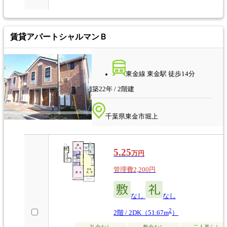
賃貸アパート
シャルマンＢ
東金線 東金駅 徒歩14分
築22年 / 2階建
千葉県東金市堀上
5.25
万円
管理費2,200円
なし
なし
2
2階 / 2DK（51.67m
）