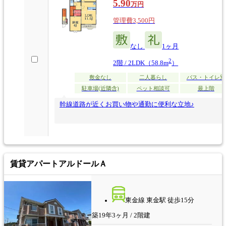
5.90
万円
管理費3,500円
なし
1ヶ月
2
2階 / 2LDK（58.8m
）
敷金なし
二人暮らし
バス・トイレ別
駐車場(近隣含)
ペット相談可
最上階
幹線道路が近くお買い物や通勤に便利な立地♪
賃貸アパート
アルドールＡ
東金線 東金駅 徒歩15分
築19年3ヶ月 / 2階建