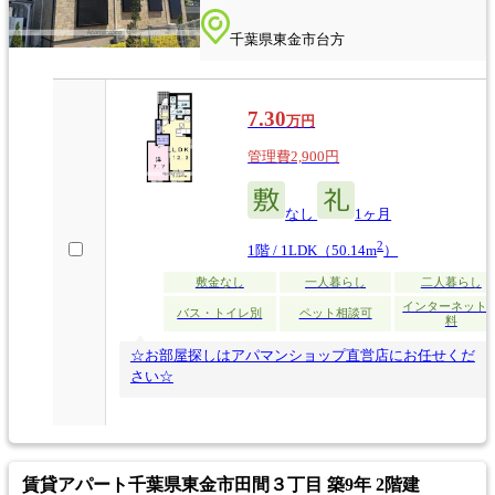
千葉県東金市台方
7.30
万円
管理費2,900円
なし
1ヶ月
2
1階 / 1LDK（50.14m
）
敷金なし
一人暮らし
二人暮らし
インターネット
バス・トイレ別
ペット相談可
料
☆お部屋探しはアパマンショップ直営店にお任せくだ
さい☆
賃貸アパート
千葉県東金市田間３丁目 築9年 2階建