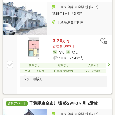
ＪＲ東金線 東金駅 徒歩20分
築28年1ヶ月 / 2階建
千葉県東金市田間
3.30
万円
管理費3,000円
なし
なし
2
1階 / 1DK（26.49m
）
礼金なし
敷金なし
一人暮らし
バス・トイレ別
駐車場(近隣含)
ペット相談可
ペット相談可
千葉県東金市川場 築29年3ヶ月 2階建
賃貸アパート
ＪＲ東金線 東金駅 徒歩21分