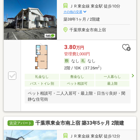
ＪＲ東金線 東金駅 徒歩10分
その他の交通
築38年1ヶ月 / 2階建
千葉県東金市南上宿
3.80
万円
管理費2,000円
なし
なし
2
2階 / 1DK（37.26m
）
礼金なし
敷金なし
一人暮らし
バス・トイレ別
ペット相談可
最上階
ペット相談可・二人入居可・最上階・日当り良好・閑
静な住宅街
千葉県東金市南上宿 築33年5ヶ月 2階建
賃貸アパート
ＪＲ東金線 東金駅 徒歩12分