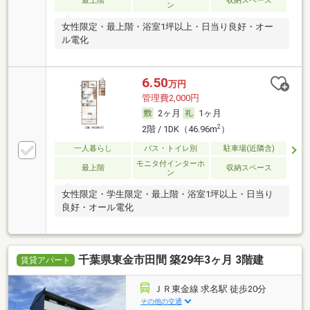
最上階
収納スペース
ン
女性限定・最上階・浴室1坪以上・日当り良好・オー
ル電化
6.50
万円
管理費2,000円
2ヶ月
1ヶ月
2
2階 / 1DK（46.96m
）
一人暮らし
バス・トイレ別
駐車場(近隣含)
モニタ付インターホ
最上階
収納スペース
ン
女性限定・学生限定・最上階・浴室1坪以上・日当り
良好・オール電化
千葉県東金市田間 築29年3ヶ月 3階建
賃貸アパート
ＪＲ東金線 求名駅 徒歩20分
その他の交通