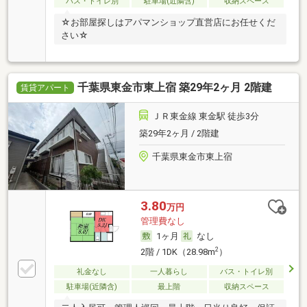
バス・トイレ別
駐車場(近隣含)
収納スペース
☆お部屋探しはアパマンショップ直営店にお任せくだ
さい☆
千葉県東金市東上宿 築29年2ヶ月 2階建
賃貸アパート
ＪＲ東金線 東金駅 徒歩3分
築29年2ヶ月 / 2階建
千葉県東金市東上宿
3.80
万円
管理費なし
1ヶ月
なし
2
2階 / 1DK（28.98m
）
礼金なし
一人暮らし
バス・トイレ別
駐車場(近隣含)
最上階
収納スペース