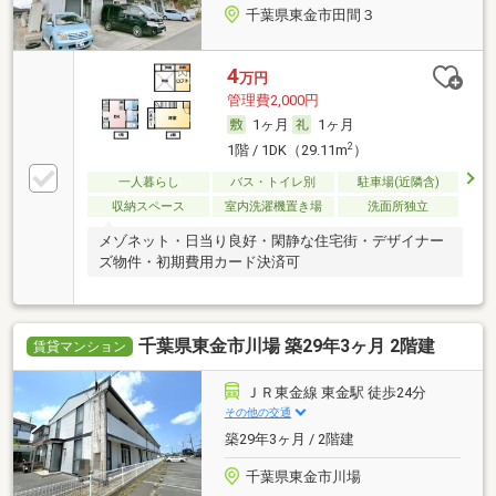
千葉県東金市田間３
4
万円
管理費2,000円
1ヶ月
1ヶ月
2
1階 / 1DK（29.11m
）
一人暮らし
バス・トイレ別
駐車場(近隣含)
収納スペース
室内洗濯機置き場
洗面所独立
メゾネット・日当り良好・閑静な住宅街・デザイナー
ズ物件・初期費用カード決済可
千葉県東金市川場 築29年3ヶ月 2階建
賃貸マンション
ＪＲ東金線 東金駅 徒歩24分
その他の交通
築29年3ヶ月 / 2階建
千葉県東金市川場