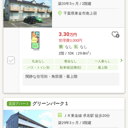
築33年5ヶ月 / 2階建
千葉県東金市南上宿
3.30
万円
管理費3,000円
なし
なし
2
2階 / 1DK（29.8m
）
礼金なし
敷金なし
一人暮らし
バス・トイレ別
駐車場(近隣含)
最上階
閑静な住宅街・角部屋・最上階
グリーンパーク１
賃貸アパート
ＪＲ東金線 求名駅 徒歩20分
築29年3ヶ月 / 3階建