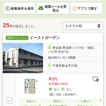
新着メールを受
検索条件を保存
アプリで探す
取る
25
件
が該当しました。
イーストガーデン
賃貸マンション
東金線 東金駅 バス7分/「城近」
バス停 停歩1分
築29年3ヶ月 / 2階建
千葉県東金市川場
3
万円
管理費3,000円
なし
なし
2
1階 / 1DK（28.69m
）
礼金なし
敷金なし
一人暮らし