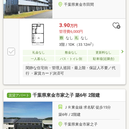
千葉県東金市田間
3.90
万円
管理費6,000円
なし
なし
2
3階 / 1DK（33.12m
）
礼金なし
敷金なし
更新料なし
一人暮らし
バス・トイレ別
駐車場(近隣含)
閑静な住宅街・管理人巡回・最上階・保証人不要／代
行 ・家賃カード決済可
千葉県東金市家之子 築6年 2階建
賃貸アパート
ＪＲ東金線 求名駅 徒歩15分
築6年 / 2階建
千葉県東金市家之子