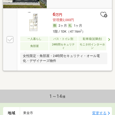
6
万円
管理費2,000円
2ヶ月
1ヶ月
2
1階 / 1DK（47.16m
）
一人暮らし
バス・トイレ別
駐車場(近隣含)
24時間セキュリテ
モニタ付インターホ
角部屋
ィ
ン
女性限定・角部屋・24時間セキュリティ・オール電
化・デザイナーズ物件
1～14
棟
地域
変更する
東金市