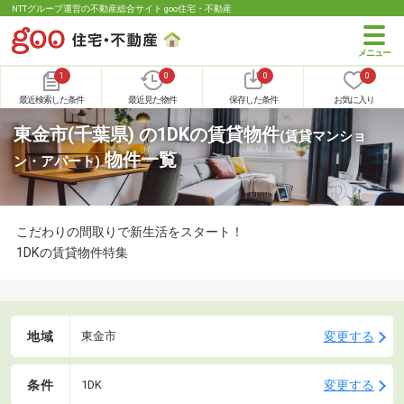
NTTグループ運営の不動産総合サイト goo住宅・不動産
1
0
0
0
最近検索した条件
最近見た物件
保存した条件
お気に入り
東金市(千葉県) の1DKの賃貸物件
(賃貸マンショ
物件一覧
ン・アパート)
こだわりの間取りで新生活をスタート！
1DKの賃貸物件特集
地域
変更する
東金市
条件
変更する
1DK