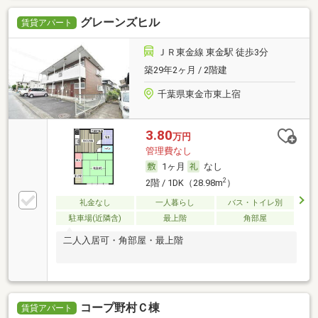
グレーンズヒル
賃貸アパート
ＪＲ東金線 東金駅 徒歩3分
築29年2ヶ月 / 2階建
千葉県東金市東上宿
3.80
万円
管理費なし
1ヶ月
なし
2
2階 / 1DK（28.98m
）
礼金なし
一人暮らし
バス・トイレ別
駐車場(近隣含)
最上階
角部屋
二人入居可・角部屋・最上階
コープ野村Ｃ棟
賃貸アパート