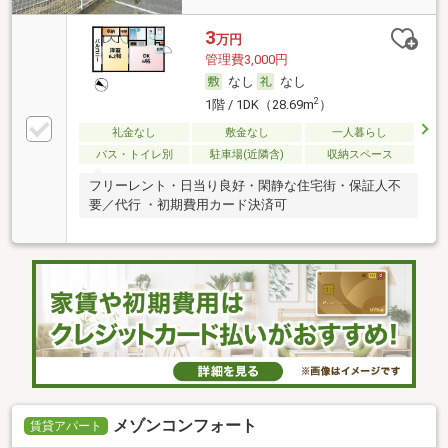
3
万円
管理費3,000円
なし
なし
2
1階 / 1DK（28.69m
）
礼金なし
敷金なし
一人暮らし
バス・トイレ別
駐車場(近隣含)
収納スペース
フリーレント・日当り良好・閑静な住宅街・保証人不
要／代行 ・初期費用カード決済可
メゾンコンフォート
賃貸アパート