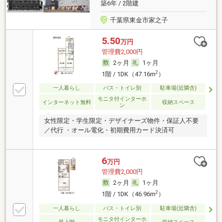
築6年 / 2階建
千葉県東金市家之子
5.50
万円
管理費2,000円
2ヶ月
1ヶ月
2
1階 / 1DK（47.16m
）
一人暮らし
バス・トイレ別
駐車場(近隣含)
モニタ付インターホ
インターネット無料
収納スペース
ン
女性限定・学生限定・デザイナーズ物件・保証人不要
／代行 ・オール電化・初期費用カード決済可
6
万円
管理費2,000円
2ヶ月
1ヶ月
2
1階 / 1DK（46.96m
）
一人暮らし
バス・トイレ別
駐車場(近隣含)
モニタ付インターホ