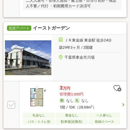
二人入居可・管理人巡回・最上階・日当り良好・保証
人不要／代行 ・初期費用カード決済可
イーストガーデン
賃貸アパート
ＪＲ東金線 東金駅 徒歩24分
築29年3ヶ月 / 2階建
千葉県東金市川場
3
万円
管理費3,000円
なし
なし
2
1階 / 1DK（28.69m
）
礼金なし
敷金なし
一人暮らし
バス・トイレ別
駐車場(近隣含)
収納スペース