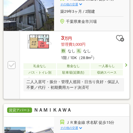
その他の交通
築29年3ヶ月 / 2階建
千葉県東金市川場
3
万円
管理費3,000円
なし
なし
2
1階 / 1DK（28.8m
）
礼金なし
敷金なし
一人暮らし
バス・トイレ別
駐車場(近隣含)
収納スペース
二人入居可・振分・管理人巡回・日当り良好・保証人
不要／代行 ・初期費用カード決済可
ＮＡＭＩＫＡＷＡ
賃貸アパート
ＪＲ東金線 求名駅 徒歩15分
その他の交通