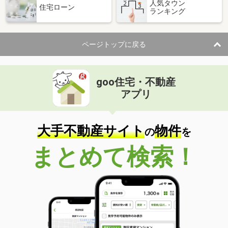
人気タウン
住宅ローン
ランキング
ページトップに戻る
goo住宅・不動産
アプリ
大手不動産サイト
物件
の
を
まとめて検索！