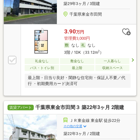
築29年3ヶ月 / 3階建
千葉県東金市田間
3.90
万円
管理費3,000円
なし
なし
2
3階 / 1DK（33.12m
）
礼金なし
敷金なし
一人暮らし
バス・トイレ別
最上階
収納スペース
最上階・日当り良好・閑静な住宅街・保証人不要／代
行 ・初期費用カード決済可
千葉県東金市田間３ 築22年3ヶ月 2階建
賃貸アパート
ＪＲ東金線 東金駅 徒歩22分
その他の交通
築22年3ヶ月 / 2階建