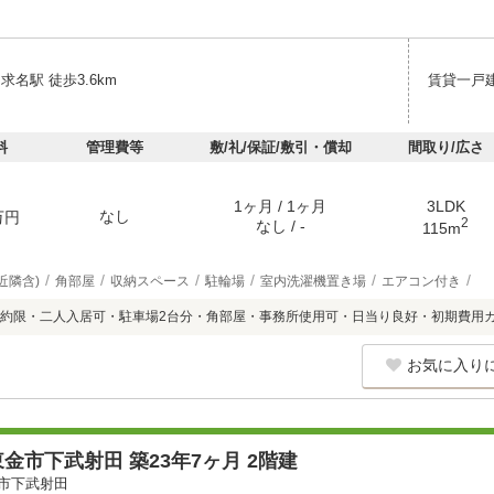
求名駅 徒歩3.6km
賃貸一戸
料
管理費等
敷/礼/保証/敷引・償却
間取り/広さ
1ヶ月 / 1ヶ月
3LDK
なし
万円
2
なし / -
115m
近隣含)
角部屋
収納スペース
駐輪場
室内洗濯機置き場
エアコン付き
約限・二人入居可・駐車場2台分・角部屋・事務所使用可・日当り良好・初期費用
お気に入り
金市下武射田 築23年7ヶ月 2階建
市下武射田