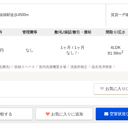
俵駅徒歩4500m
賃貸一戸
料
管理費等
敷/礼/保証/敷引・償却
間取り/広さ
1ヶ月 / 1ヶ月
4LDK
なし
円
2
なし / -
81.98m
近隣含)
収納スペース
室内洗濯機置き場
洗面所独立
温水洗浄便座
お気に入り
お気に入りに追加
空室状況