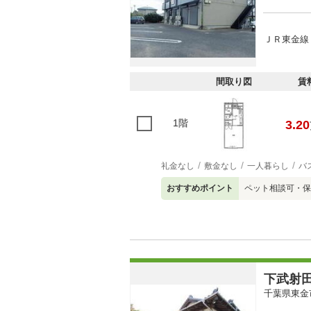
ＪＲ東金線 
間取り図
賃
1階
3.20
礼金なし
敷金なし
一人暮らし
バ
おすすめポイント
ペット相談可・保
下武射
千葉県東金