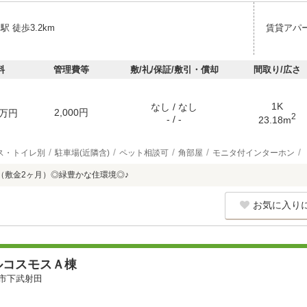
駅 徒歩3.2km
賃貸アパ
料
管理費等
敷/礼/保証/敷引・償却
間取り/広さ
1K
なし / なし
2,000円
万円
2
- / -
23.18m
ス・トイレ別
駐車場(近隣含)
ペット相談可
角部屋
モニタ付インターホン
（敷金2ヶ月）◎緑豊かな住環境◎♪
お気に入り
ルコスモスＡ棟
市下武射田