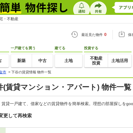
住宅・不動産
0
最近見た物件
保
一戸建てを買う
建てる
投資する
不動産
古
新築
中古
土地
土地活用
投資
金市
>
下谷の賃貸情報 物件一覧
(賃貸マンション・アパート) 物件一覧
賃貸一戸建て、借家などの賃貸物件を簡単検索。理想の部屋探しをgo
変更して再検索