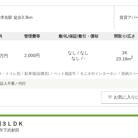
求名駅 徒歩3.3km
賃貸アパ
料
管理費等
敷/礼/保証/敷引・償却
間取り/広さ
なし / なし
1K
2,000円
万円
2
なし / -
23.18m
ス・トイレ別
駐車場(近隣含)
ペット相談可
モニタ付インターホン
収納スペ
証人不要／代行
お気に入り
田３ＬＤＫ
市下武射田