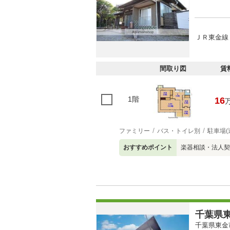
ＪＲ東金線 
間取り図
賃
1階
16
ファミリー
バス・トイレ別
駐車場(
おすすめポイント
楽器相談・法人契
千葉県東
千葉県東金