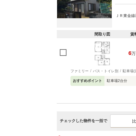
ＪＲ東金線福
間取り図
賃
6
万
ファミリー
バス・トイレ別
駐車場(
おすすめポイント
駐車場2台分
チェックした物件を一括で