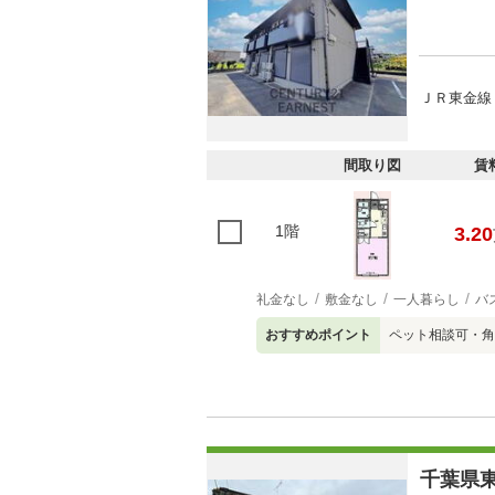
ＪＲ東金線 
間取り図
賃
1階
3.20
礼金なし
敷金なし
一人暮らし
バ
おすすめポイント
ペット相談可・角
千葉県東