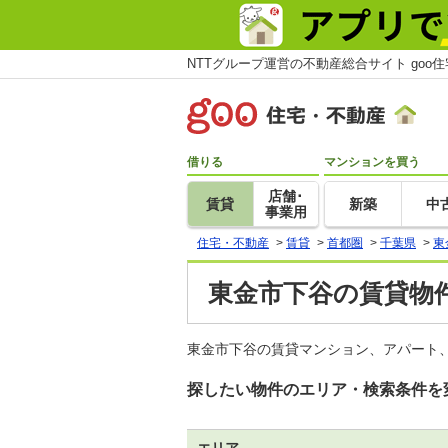
NTTグループ運営の不動産総合サイト goo
借りる
マンションを買う
店舗･
賃貸
新築
中
事業用
住宅・不動産
>
賃貸
>
首都圏
>
千葉県
>
東
東金市下谷の賃貸物件
東金市下谷の賃貸マンション、アパート、
探したい物件のエリア・検索条件を