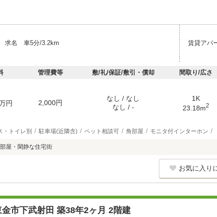
求名 車5分/3.2km
賃貸アパ
料
管理費等
敷/礼/保証/敷引・償却
間取り/広さ
なし / なし
1K
2,000円
万円
2
なし / -
23.18m
ス・トイレ別
駐車場(近隣含)
ペット相談可
角部屋
モニタ付インターホン
部屋・閑静な住宅街
お気に入り
金市下武射田 築38年2ヶ月 2階建