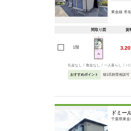
東金線 求名
間取り図
賃
1階
3.20
礼金なし
敷金なし
一人暮らし
バ
おすすめポイント
猫1匹飼育相談可
ドミー
千葉県東金