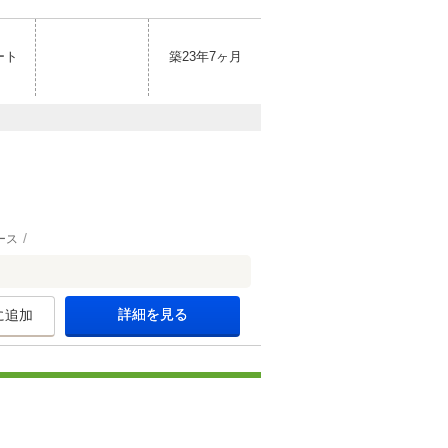
ート
築23年7ヶ月
ース
詳細を見る
に追加