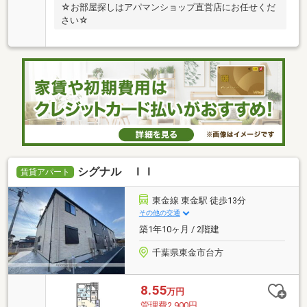
☆お部屋探しはアパマンショップ直営店にお任せくだ
さい☆
シグナル ＩＩ
賃貸アパート
東金線 東金駅 徒歩13分
その他の交通
築1年10ヶ月 / 2階建
千葉県東金市台方
8.55
万円
管理費2,900円