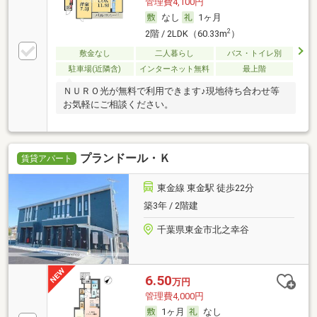
管理費4,100円
なし
1ヶ月
2
2階 / 2LDK（60.33m
）
敷金なし
二人暮らし
バス・トイレ別
駐車場(近隣含)
インターネット無料
最上階
ＮＵＲＯ光が無料で利用できます♪現地待ち合わせ等
お気軽にご相談ください。
プランドール・Ｋ
賃貸アパート
東金線 東金駅 徒歩22分
築3年 / 2階建
千葉県東金市北之幸谷
6.50
万円
管理費4,000円
1ヶ月
なし