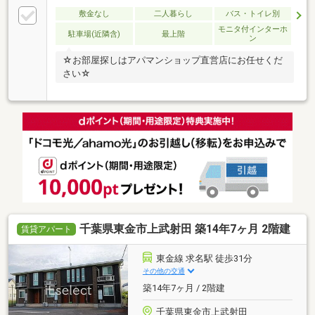
敷金なし
二人暮らし
バス・トイレ別
モニタ付インターホ
駐車場(近隣含)
最上階
ン
☆お部屋探しはアパマンショップ直営店にお任せくだ
さい☆
千葉県東金市上武射田 築14年7ヶ月 2階建
賃貸アパート
東金線 求名駅 徒歩31分
その他の交通
築14年7ヶ月 / 2階建
千葉県東金市上武射田