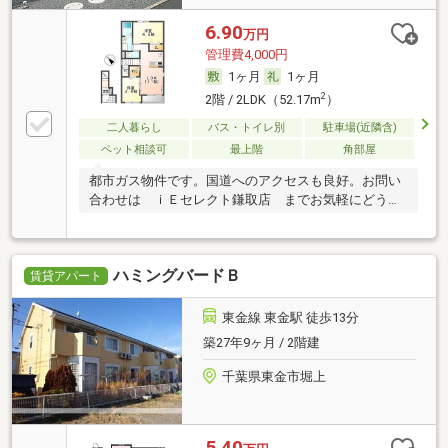
6.90
万円
管理費4,000円
1ヶ月
1ヶ月
2
2階 / 2LDK（52.17m
）
二人暮らし
バス・トイレ別
駐車場(近隣含)
ペット相談可
最上階
角部屋
都市ガス物件です。国道へのアクセスも良好。お問い
合わせは ｉＥセレクト鎌取店 までお気軽にどう
ぞ。
ハミングバードＢ
賃貸アパート
東金線 東金駅 徒歩13分
築27年9ヶ月 / 2階建
千葉県東金市堀上
5.40