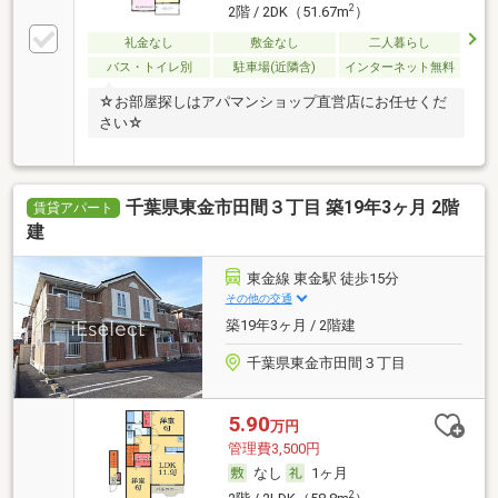
2
2階 / 2DK（51.67m
）
礼金なし
敷金なし
二人暮らし
バス・トイレ別
駐車場(近隣含)
インターネット無料
☆お部屋探しはアパマンショップ直営店にお任せくだ
さい☆
千葉県東金市田間３丁目 築19年3ヶ月 2階
賃貸アパート
建
東金線 東金駅 徒歩15分
その他の交通
築19年3ヶ月 / 2階建
千葉県東金市田間３丁目
5.90
万円
管理費3,500円
なし
1ヶ月
2