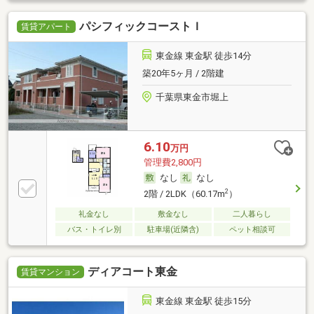
パシフィックコーストＩ
賃貸アパート
東金線 東金駅 徒歩14分
築20年5ヶ月 / 2階建
千葉県東金市堀上
6.10
万円
管理費2,800円
なし
なし
2
2階 / 2LDK（60.17m
）
礼金なし
敷金なし
二人暮らし
バス・トイレ別
駐車場(近隣含)
ペット相談可
ディアコート東金
賃貸マンション
東金線 東金駅 徒歩15分