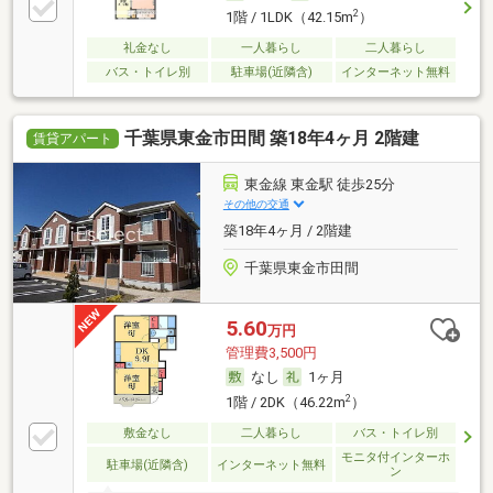
2
1階 / 1LDK（42.15m
）
礼金なし
一人暮らし
二人暮らし
バス・トイレ別
駐車場(近隣含)
インターネット無料
千葉県東金市田間 築18年4ヶ月 2階建
賃貸アパート
東金線 東金駅 徒歩25分
その他の交通
築18年4ヶ月 / 2階建
千葉県東金市田間
5.60
万円
管理費3,500円
なし
1ヶ月
2
1階 / 2DK（46.22m
）
敷金なし
二人暮らし
バス・トイレ別
モニタ付インターホ
駐車場(近隣含)
インターネット無料
ン