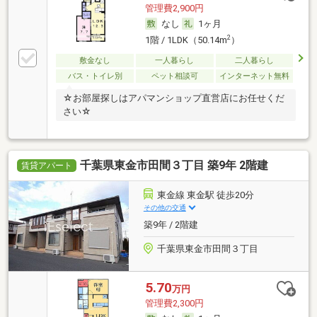
管理費2,900円
なし
1ヶ月
2
1階 / 1LDK（50.14m
）
敷金なし
一人暮らし
二人暮らし
バス・トイレ別
ペット相談可
インターネット無料
☆お部屋探しはアパマンショップ直営店にお任せくだ
さい☆
千葉県東金市田間３丁目 築9年 2階建
賃貸アパート
東金線 東金駅 徒歩20分
その他の交通
築9年 / 2階建
千葉県東金市田間３丁目
5.70
万円
管理費2,300円