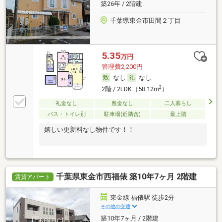
築26年 / 2階建
千葉県東金市田間２丁目
5.35
万円
管理費2,200円
なし
なし
2
2階 / 2LDK（58.12m
）
礼金なし
敷金なし
二人暮らし
バス・トイレ別
駐車場(近隣含)
最上階
嬉しい更新料なし物件です！！
千葉県東金市西福俵 築10年7ヶ月 2階建
賃貸アパート
東金線 福俵駅 徒歩2分
その他の交通
築10年7ヶ月 / 2階建