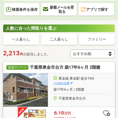
新着メールを受
検索条件を保存
アプリで探す
取る
人数に合った間取りを選ぶ
一人暮らし
二人暮らし
ファミリー
2,213
件
が該当しました。
千葉県東金市台方 築17年6ヶ月 2階建
賃貸アパート
東金線 東金駅 徒歩19分
その他の交通
築17年6ヶ月 / 2階建
千葉県東金市台方
6.10
万円