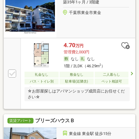
築35年1ヶ月 / 3階建
千葉県東金市東金
4.70
万円
管理費2,000円
なし
なし
2
1階 / 2LDK（46.29m
）
礼金なし
敷金なし
二人暮らし
バス・トイレ別
駐車場(近隣含)
ペット相談可
☆お部屋探しはアパマンショップ成田店にお任せくだ
さい☆
ブリーズハウスＢ
賃貸アパート
東金線 東金駅 徒歩15分