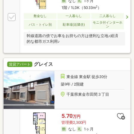
なし
1ヶ月
2
1階 / 1LDK（50.33m
）
敷金なし
一人暮らし
二人暮らし
モニタ付インターホ
バス・トイレ別
駐車場(近隣含)
ン
幹線道路の傍でお車をお持ちの方は便利な立地♪経済
的な都市ガス利用♪
グレイス
賃貸アパート
東金線 東金駅 徒歩20分
築9年 / 2階建
千葉県東金市田間３丁目
5.70
万円
管理費2,300円
なし
1ヶ月