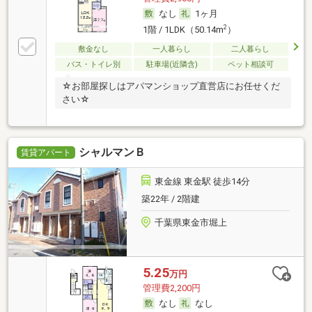
なし
1ヶ月
2
1階 / 1LDK（50.14m
）
敷金なし
一人暮らし
二人暮らし
バス・トイレ別
駐車場(近隣含)
ペット相談可
☆お部屋探しはアパマンショップ直営店にお任せくだ
さい☆
シャルマンＢ
賃貸アパート
東金線 東金駅 徒歩14分
築22年 / 2階建
千葉県東金市堀上
5.25
万円
管理費2,200円
なし
なし