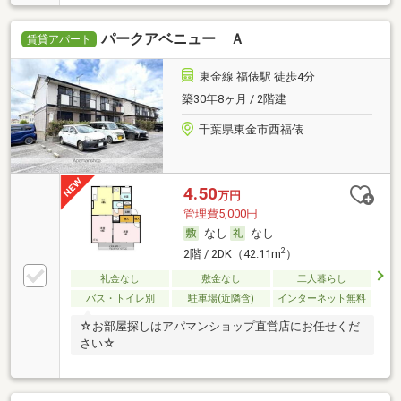
パークアベニュー Ａ
賃貸アパート
東金線 福俵駅 徒歩4分
築30年8ヶ月 / 2階建
千葉県東金市西福俵
4.50
万円
管理費5,000円
なし
なし
2
2階 / 2DK（42.11m
）
礼金なし
敷金なし
二人暮らし
バス・トイレ別
駐車場(近隣含)
インターネット無料
☆お部屋探しはアパマンショップ直営店にお任せくだ
さい☆