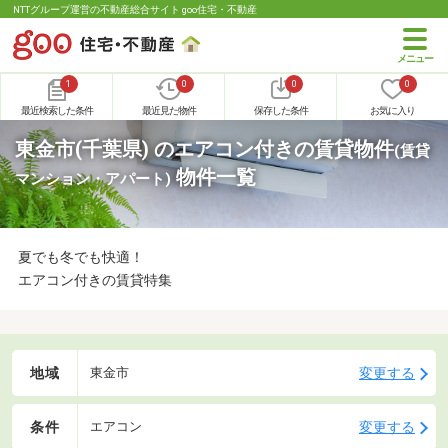
NTTグループ運営の不動産総合サイト goo住宅・不動産
1
0
0
0
最近検索した条件
最近見た物件
保存した条件
お気に入り
東金市(千葉県) のエアコン付きの賃貸物件
(賃貸
物件一覧
マンション・アパート)
夏でも冬でも快適！
エアコン付きの賃貸特集
地域
変更する
東金市
条件
変更する
エアコン