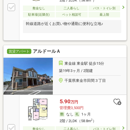
2階 / 2LDK（58.8m
）
敷金なし
二人暮らし
バス・トイレ別
駐車場(近隣含)
ペット相談可
最上階
幹線道路が近くお買い物や通勤に便利な立地♪
アルドールＡ
賃貸アパート
東金線 東金駅 徒歩15分
築19年3ヶ月 / 2階建
千葉県東金市田間３丁目
5.90
万円
管理費3,500円
なし
1ヶ月
2
2階 / 2LDK（58.8m
）
敷金なし
二人暮らし
バス・トイレ別