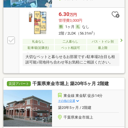
6.30
万円
管理費3,000円
1ヶ月
なし
2
2階 / 2LDK（56.31m
）
礼金なし
二人暮らし
バス・トイレ別
駐車場(近隣含)
ペット相談可
最上階
大切なペットと暮らせるお部屋です♪駐車場2台目も相
談可能♪現地待ち合わせ等お気軽にご相談ください。
千葉県東金市堀上 築20年5ヶ月 2階建
賃貸アパート
東金線 東金駅 徒歩14分
その他の交通
築20年5ヶ月 / 2階建
千葉県東金市堀上