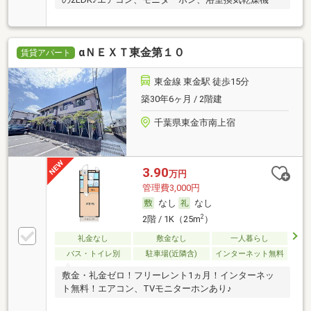
αＮＥＸＴ東金第１０
賃貸アパート
東金線 東金駅 徒歩15分
築30年6ヶ月 / 2階建
千葉県東金市南上宿
3.90
万円
管理費3,000円
なし
なし
2
2階 / 1K（25m
）
礼金なし
敷金なし
一人暮らし
バス・トイレ別
駐車場(近隣含)
インターネット無料
敷金・礼金ゼロ！フリーレント1ヵ月！インターネッ
ト無料！エアコン、TVモニターホンあり♪