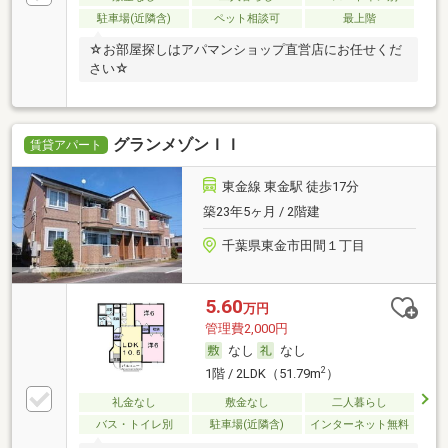
駐車場(近隣含)
ペット相談可
最上階
☆お部屋探しはアパマンショップ直営店にお任せくだ
さい☆
グランメゾンＩＩ
賃貸アパート
東金線 東金駅 徒歩17分
築23年5ヶ月 / 2階建
千葉県東金市田間１丁目
5.60
万円
管理費2,000円
なし
なし
2
1階 / 2LDK（51.79m
）
礼金なし
敷金なし
二人暮らし
バス・トイレ別
駐車場(近隣含)
インターネット無料