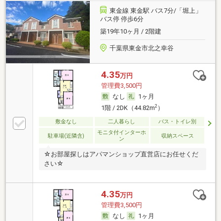
東金線 東金駅 バス7分/「堀上」
バス停 停歩6分
築19年10ヶ月 / 2階建
千葉県東金市北之幸谷
4.35
万円
管理費3,500円
なし
1ヶ月
2
1階 / 2DK（44.82m
）
敷金なし
二人暮らし
バス・トイレ別
モニタ付インターホ
駐車場(近隣含)
収納スペース
ン
☆お部屋探しはアパマンショップ直営店にお任せくだ
さい☆
4.35
万円
管理費3,500円
なし
1ヶ月