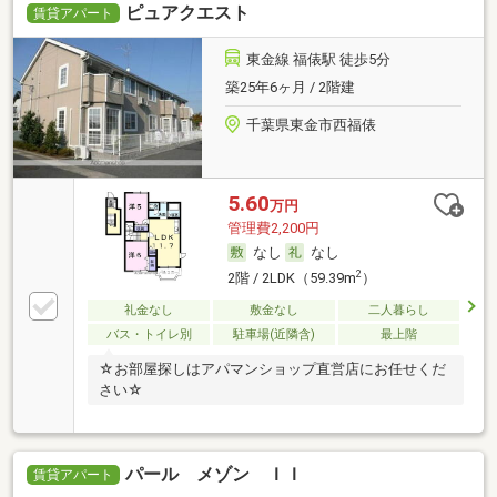
ピュアクエスト
賃貸アパート
東金線 福俵駅 徒歩5分
築25年6ヶ月 / 2階建
千葉県東金市西福俵
5.60
万円
管理費2,200円
なし
なし
2
2階 / 2LDK（59.39m
）
礼金なし
敷金なし
二人暮らし
バス・トイレ別
駐車場(近隣含)
最上階
☆お部屋探しはアパマンショップ直営店にお任せくだ
さい☆
パール メゾン ＩＩ
賃貸アパート