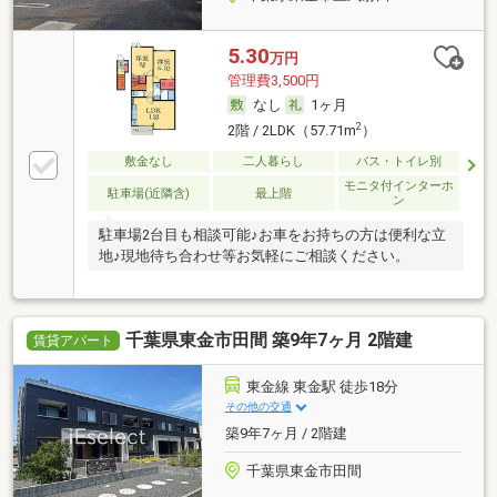
5.30
万円
管理費3,500円
なし
1ヶ月
2
2階 / 2LDK（57.71m
）
敷金なし
二人暮らし
バス・トイレ別
モニタ付インターホ
駐車場(近隣含)
最上階
ン
駐車場2台目も相談可能♪お車をお持ちの方は便利な立
地♪現地待ち合わせ等お気軽にご相談ください。
千葉県東金市田間 築9年7ヶ月 2階建
賃貸アパート
東金線 東金駅 徒歩18分
その他の交通
築9年7ヶ月 / 2階建
千葉県東金市田間