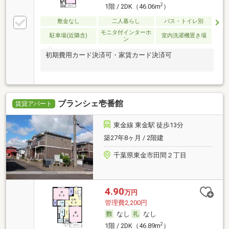
2
1階 / 2DK（46.06m
）
敷金なし
二人暮らし
バス・トイレ別
モニタ付インターホ
駐車場(近隣含)
室内洗濯機置き場
ン
初期費用カード決済可・家賃カード決済可
ブランシェ壱番館
賃貸アパート
東金線 東金駅 徒歩13分
築27年8ヶ月 / 2階建
千葉県東金市田間２丁目
4.90
万円
管理費2,200円
なし
なし
2
1階 / 2DK（46.89m
）