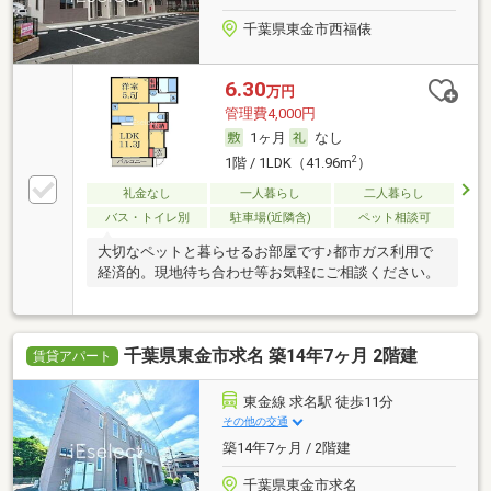
千葉県東金市西福俵
6.30
万円
管理費4,000円
1ヶ月
なし
2
1階 / 1LDK（41.96m
）
礼金なし
一人暮らし
二人暮らし
バス・トイレ別
駐車場(近隣含)
ペット相談可
大切なペットと暮らせるお部屋です♪都市ガス利用で
経済的。現地待ち合わせ等お気軽にご相談ください。
千葉県東金市求名 築14年7ヶ月 2階建
賃貸アパート
東金線 求名駅 徒歩11分
その他の交通
築14年7ヶ月 / 2階建
千葉県東金市求名