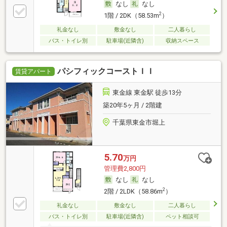
なし
なし
2
1階 / 2DK（58.53m
）
礼金なし
敷金なし
二人暮らし
バス・トイレ別
駐車場(近隣含)
収納スペース
パシフィックコーストＩＩ
賃貸アパート
東金線 東金駅 徒歩13分
築20年5ヶ月 / 2階建
千葉県東金市堀上
5.70
万円
管理費2,800円
なし
なし
2
2階 / 2LDK（58.86m
）
礼金なし
敷金なし
二人暮らし
バス・トイレ別
駐車場(近隣含)
ペット相談可