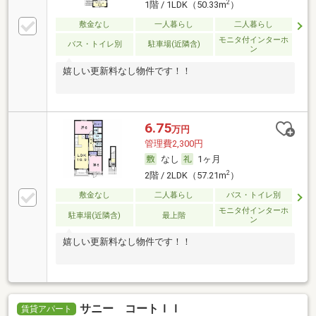
2
1階 / 1LDK（50.33m
）
敷金なし
一人暮らし
二人暮らし
モニタ付インターホ
バス・トイレ別
駐車場(近隣含)
ン
嬉しい更新料なし物件です！！
6.75
万円
管理費2,300円
なし
1ヶ月
2
2階 / 2LDK（57.21m
）
敷金なし
二人暮らし
バス・トイレ別
モニタ付インターホ
駐車場(近隣含)
最上階
ン
嬉しい更新料なし物件です！！
サニー コートＩＩ
賃貸アパート