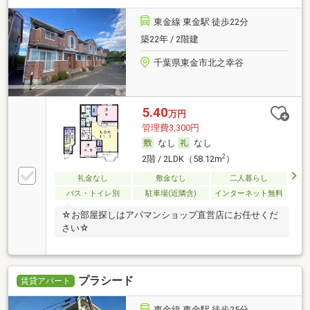
東金線 東金駅 徒歩22分
築22年 / 2階建
千葉県東金市北之幸谷
5.40
万円
管理費3,300円
なし
なし
2
2階 / 2LDK（58.12m
）
礼金なし
敷金なし
二人暮らし
バス・トイレ別
駐車場(近隣含)
インターネット無料
☆お部屋探しはアパマンショップ直営店にお任せくだ
さい☆
プラシード
賃貸アパート
東金線 東金駅 徒歩25分