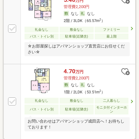
万円
管理費2,200円
なし
なし
2
2階 / 3LDK（65.57m
）
礼金なし
敷金なし
ファミリー
バス・トイレ別
駐車場(近隣含)
最上階
☆お部屋探しはアパマンショップ直営店にお任せくだ
さい☆
4.70
万円
管理費2,200円
なし
なし
2
1階 / 2LDK（53.51m
）
礼金なし
敷金なし
二人暮らし
モニタ付インターホ
バス・トイレ別
駐車場(近隣含)
ン
お問い合わせはアパマンショップ成田店へ！お待ちし
ております！