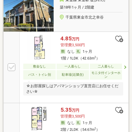
築18年1ヶ月 / 2階建
千葉県東金市北之幸谷
4.85
万円
管理費3,500円
なし
1ヶ月
2
1階 / 1LDK（42.63m
）
敷金なし
一人暮らし
二人暮らし
モニタ付インターホ
バス・トイレ別
駐車場(近隣含)
ン
☆お部屋探しはアパマンショップ直営店にお任せくだ
さい☆
5.35
万円
管理費3,500円
なし
1ヶ月
2
2階 / 2LDK（54.67m
）