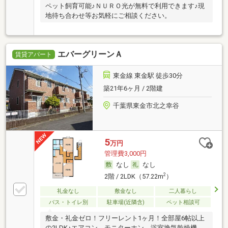
ペット飼育可能♪ＮＵＲＯ光が無料で利用できます♪現
地待ち合わせ等お気軽にご相談ください。
エバーグリーンＡ
賃貸アパート
東金線 東金駅 徒歩30分
築21年6ヶ月 / 2階建
千葉県東金市北之幸谷
5
万円
管理費3,000円
なし
なし
2
2階 / 2LDK（57.22m
）
礼金なし
敷金なし
二人暮らし
バス・トイレ別
駐車場(近隣含)
ペット相談可
敷金・礼金ゼロ！フリーレント1ヶ月！全部屋6帖以上
の2LDK♪エアコン、モニターホン、浴室換気乾燥機