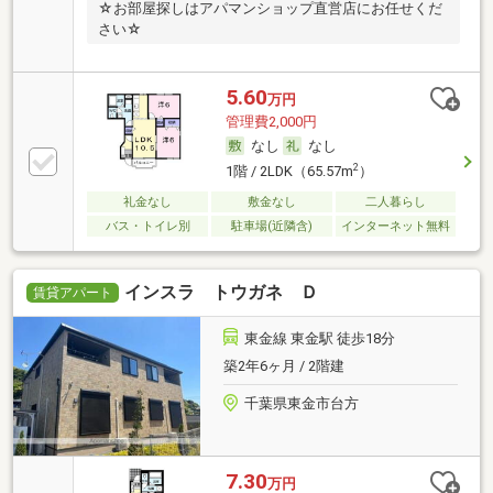
☆お部屋探しはアパマンショップ直営店にお任せくだ
さい☆
5.60
万円
管理費2,000円
なし
なし
2
1階 / 2LDK（65.57m
）
礼金なし
敷金なし
二人暮らし
バス・トイレ別
駐車場(近隣含)
インターネット無料
インスラ トウガネ Ｄ
賃貸アパート
東金線 東金駅 徒歩18分
築2年6ヶ月 / 2階建
千葉県東金市台方
7.30
万円