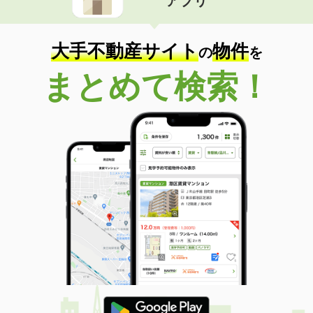
アプリ
大手不動産サイト
物件
の
を
まとめて検索！