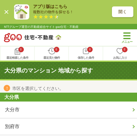
アプリ版はこちら
開く
複数社の物件を探せる！
NTTグループ運営の不動産総合サイト goo住宅・不動産
0
0
0
0
最近検索した条件
最近見た物件
保存した条件
お気に入り
大分県のマンション 地域から探す
市区を選択してください。
大分県
大分市
別府市