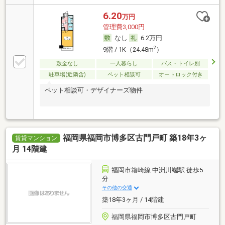
6.20
万円
管理費3,000円
なし
6.2万円
2
9階 / 1K（24.48m
）
敷金なし
一人暮らし
バス・トイレ別
駐車場(近隣含)
ペット相談可
オートロック付き
ペット相談可・デザイナーズ物件
福岡県福岡市博多区古門戸町 築18年3ヶ
賃貸マンション
月 14階建
福岡市箱崎線 中洲川端駅 徒歩5
分
その他の交通
築18年3ヶ月 / 14階建
福岡県福岡市博多区古門戸町