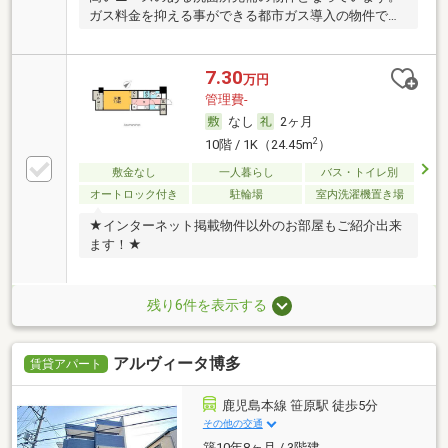
ガス料金を抑える事ができる都市ガス導入の物件で
す。
7.30
万円
管理費-
なし
2ヶ月
2
10階 / 1K（24.45m
）
敷金なし
一人暮らし
バス・トイレ別
オートロック付き
駐輪場
室内洗濯機置き場
★インターネット掲載物件以外のお部屋もご紹介出来
ます！★
残り6件を表示する
アルヴィータ博多
賃貸アパート
鹿児島本線 笹原駅 徒歩5分
その他の交通
築10年8ヶ月 / 3階建