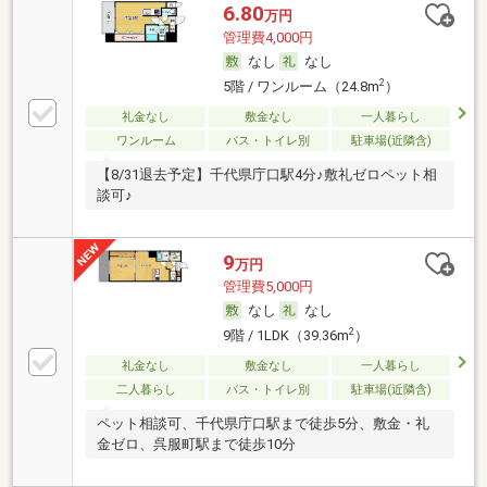
6.80
万円
管理費4,000円
なし
なし
2
5階 / ワンルーム（24.8m
）
礼金なし
敷金なし
一人暮らし
ワンルーム
バス・トイレ別
駐車場(近隣含)
【8/31退去予定】千代県庁口駅4分♪敷礼ゼロペット相
談可♪
9
万円
管理費5,000円
なし
なし
2
9階 / 1LDK（39.36m
）
礼金なし
敷金なし
一人暮らし
二人暮らし
バス・トイレ別
駐車場(近隣含)
ペット相談可、千代県庁口駅まで徒歩5分、敷金・礼
金ゼロ、呉服町駅まで徒歩10分