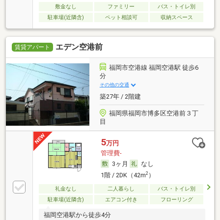
敷金なし
ファミリー
バス・トイレ別
駐車場(近隣含)
ペット相談可
収納スペース
エデン空港前
賃貸アパート
福岡市空港線 福岡空港駅 徒歩6
分
その他の交通
築27年 / 2階建
福岡県福岡市博多区空港前３丁
目
5
万円
管理費-
3ヶ月
なし
2
1階 / 2DK（42m
）
礼金なし
二人暮らし
バス・トイレ別
駐車場(近隣含)
エアコン付き
フローリング
福岡空港駅から徒歩4分