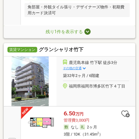
角部屋・外観タイル張り・デザイナーズ物件・初期費
用カード決済可
残り1件を表示する
グランシャリオ竹下
賃貸マンション
鹿児島本線 竹下駅 徒歩3分
その他の交通
築32年2ヶ月 / 6階建
福岡県福岡市博多区竹下４丁目
6.50
万円
管理費3,000円
なし
2ヶ月
2
3階 / 1DK（31.45m
）