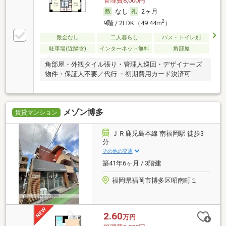
管理費8,000円
なし
2ヶ月
2
9階 / 2LDK（49.44m
）
敷金なし
二人暮らし
バス・トイレ別
駐車場(近隣含)
インターネット無料
角部屋
角部屋・外観タイル張り・管理人巡回・デザイナーズ
物件・保証人不要／代行 ・初期費用カード決済可
メゾン博多
賃貸マンション
ＪＲ鹿児島本線 南福岡駅 徒歩3
分
その他の交通
築41年6ヶ月 / 3階建
福岡県福岡市博多区昭南町１
2.60
万円