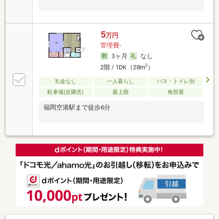
5
万円
管理費-
3ヶ月
なし
2
2階 / 1DK（28m
）
礼金なし
一人暮らし
バス・トイレ別
駐車場(近隣含)
最上階
角部屋
福岡空港駅まで徒歩6分