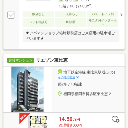
2
13階 / 1K（24.85m
）
敷金なし
一人暮らし
バス・トイレ別
モニタ付インターホ
ペット相談可
角部屋
ン
★アパマンショップ箱崎駅前店はご来店用の駐車場ご
ざいます★
リエゾン東比恵
賃貸マンション
地下鉄空港線 東比恵駅 徒歩3分
その他の交通
築2年 / 10階建
福岡県福岡市博多区東比恵２
14.50
万円
管理費8,000円