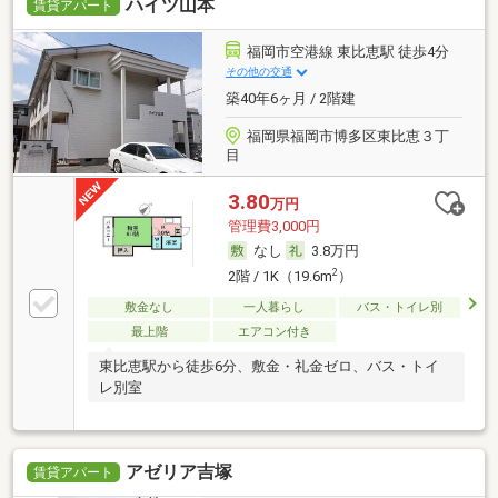
ハイツ山本
賃貸アパート
福岡市空港線 東比恵駅 徒歩4分
その他の交通
築40年6ヶ月 / 2階建
福岡県福岡市博多区東比恵３丁
目
3.80
万円
管理費3,000円
なし
3.8万円
2
2階 / 1K（19.6m
）
敷金なし
一人暮らし
バス・トイレ別
最上階
エアコン付き
東比恵駅から徒歩6分、敷金・礼金ゼロ、バス・トイ
レ別室
アゼリア吉塚
賃貸アパート