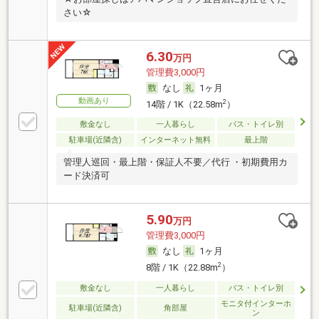
さい☆
6.30
万円
管理費3,000円
なし
1ヶ月
動画あり
2
14階 / 1K（22.58m
）
敷金なし
一人暮らし
バス・トイレ別
駐車場(近隣含)
インターネット無料
最上階
管理人巡回・最上階・保証人不要／代行 ・初期費用カ
ード決済可
5.90
万円
管理費3,000円
なし
1ヶ月
2
8階 / 1K（22.88m
）
敷金なし
一人暮らし
バス・トイレ別
モニタ付インターホ
駐車場(近隣含)
角部屋
ン