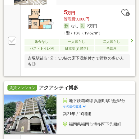
5
万円
管理費3,000円
なし
2万円
2
1階 / 1SK（19.62m
）
敷金なし
一人暮らし
二人暮らし
バス・トイレ別
駐車場(近隣含)
角部屋
吉塚駅徒歩1分！5.5帖の床下収納付きで荷物の多い人
も◎
アクアシティ博多
賃貸マンション
地下鉄箱崎線 呉服町駅 徒歩5分
その他の交通
築21年 / 10階建
福岡県福岡市博多区下呉服町