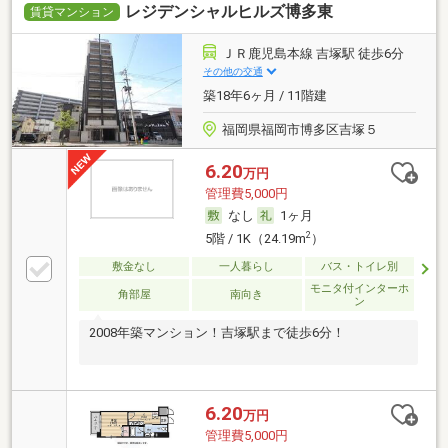
レジデンシャルヒルズ博多東
賃貸マンション
ＪＲ鹿児島本線 吉塚駅 徒歩6分
その他の交通
築18年6ヶ月 / 11階建
福岡県福岡市博多区吉塚５
6.20
万円
管理費5,000円
なし
1ヶ月
2
5階 / 1K（24.19m
）
敷金なし
一人暮らし
バス・トイレ別
モニタ付インターホ
角部屋
南向き
ン
2008年築マンション！吉塚駅まで徒歩6分！
6.20
万円
管理費5,000円