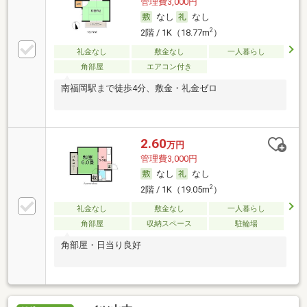
管理費3,000円
なし
なし
2
2階 / 1K（18.77m
）
礼金なし
敷金なし
一人暮らし
角部屋
エアコン付き
南福岡駅まで徒歩4分、敷金・礼金ゼロ
2.60
万円
管理費3,000円
なし
なし
2
2階 / 1K（19.05m
）
礼金なし
敷金なし
一人暮らし
角部屋
収納スペース
駐輪場
角部屋・日当り良好