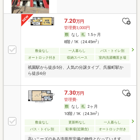
7.20
万円
管理費3,000円
なし
1.5ヶ月
2
8階 / 1K（24.45m
）
敷金なし
一人暮らし
バス・トイレ別
オートロック付き
収納スペース
室内洗濯機置き場
祇園駅から徒歩5分、人気の分譲タイプ、呉服町駅か
ら徒歩6分
7.30
万円
管理費-
なし
2ヶ月
2
10階 / 1K（24.3m
）
敷金なし
更新料なし
一人暮らし
バス・トイレ別
駐車場(近隣含)
オートロック付き
高いニーズのある洗面所完備の物件となっています。