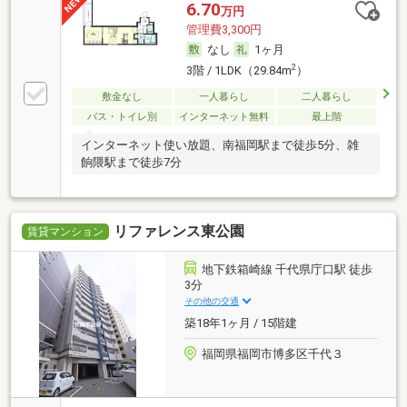
6.70
万円
管理費3,300円
なし
1ヶ月
2
3階 / 1LDK（29.84m
）
敷金なし
一人暮らし
二人暮らし
バス・トイレ別
インターネット無料
最上階
インターネット使い放題、南福岡駅まで徒歩5分、雑
餉隈駅まで徒歩7分
リファレンス東公園
賃貸マンション
地下鉄箱崎線 千代県庁口駅 徒歩
3分
その他の交通
築18年1ヶ月 / 15階建
福岡県福岡市博多区千代３