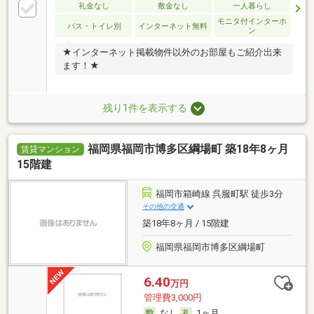
礼金なし
敷金なし
一人暮らし
モニタ付インターホ
バス・トイレ別
インターネット無料
ン
★インターネット掲載物件以外のお部屋もご紹介出来
ます！★
残り1件を表示する
福岡県福岡市博多区綱場町 築18年8ヶ月
賃貸マンション
15階建
福岡市箱崎線 呉服町駅 徒歩3分
その他の交通
築18年8ヶ月 / 15階建
福岡県福岡市博多区綱場町
6.40
万円
管理費3,000円
なし
1ヶ月