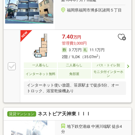
福岡県福岡市博多区諸岡５丁目
7.40
万円
管理費3,000円
3.7万円
11.1万円
2
2階 / 1LDK（35.07m
）
一人暮らし
二人暮らし
バス・トイレ別
モニタ付インターホ
インターネット無料
角部屋
ン
インターネット使い放題、笹原駅まで徒歩5分、オー
トロック、浴室乾燥機あり
ネストピア天神東ＩＩＩ
賃貸マンション
地下鉄空港線 中洲川端駅 徒歩4
分