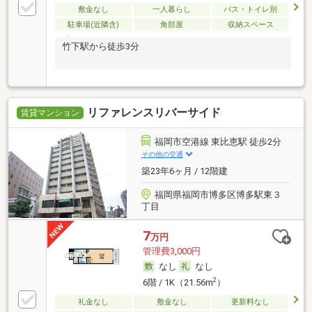
敷金なし
一人暮らし
バス・トイレ別
駐車場(近隣含)
角部屋
収納スペース
竹下駅から徒歩3分
リファレンスリバーサイド
賃貸マンション
福岡市空港線 東比恵駅 徒歩2分
その他の交通
築23年6ヶ月 / 12階建
福岡県福岡市博多区博多駅東３
丁目
7
万円
管理費3,000円
なし
なし
2
6階 / 1K（21.56m
）
礼金なし
敷金なし
更新料なし