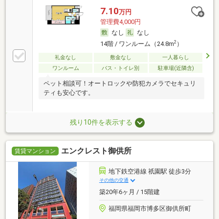
7.10
万円
管理費4,000円
なし
なし
2
14階 / ワンルーム（24.8m
）
礼金なし
敷金なし
一人暮らし
ワンルーム
バス・トイレ別
駐車場(近隣含)
ペット相談可！オートロックや防犯カメラでセキュリ
ティも安心です。
残り10件を表示する
エンクレスト御供所
賃貸マンション
地下鉄空港線 祇園駅 徒歩3分
その他の交通
築20年6ヶ月 / 15階建
福岡県福岡市博多区御供所町