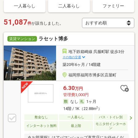
一人暮らし
二人暮らし
ファミリー
51,087
件
が該当しました。
ラセット博多
賃貸マンション
地下鉄箱崎線 呉服町駅 徒歩3分
その他の交通
築20年6ヶ月 / 14階建
福岡県福岡市博多区店屋町
6.30
万円
管理費3,000円
なし
1ヶ月
2
14階 / 1K（22.88m
）
敷金なし
一人暮らし
バス・トイレ別
モニタ付インターホ
インターネット無料
最上階
ン
☆お部屋探しはアパマンショップ直営店にお任せくだ