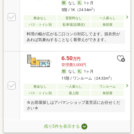
なし
1ヶ月
2
5階 / 1K（24.34m
）
敷金なし
更新料なし
一人暮らし
バス・トイレ別
駐車場(近隣含)
角部屋
料理の幅が広がる二口コンロ対応してます。脱衣所が
あれば気兼ねすることなく着替えができます。
6.50
万円
管理費3,000円
なし
1ヶ月
2
11階 / ワンルーム（24.32m
）
敷金なし
一人暮らし
ワンルーム
バス・トイレ別
最上階
角部屋
☆お部屋探しはアパマンショップ直営店にお任せくだ
さい☆
残り5件を表示する