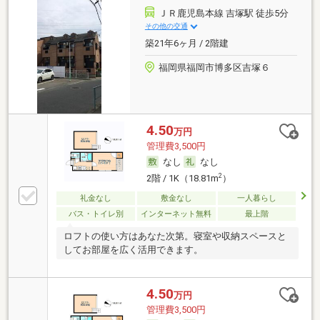
ＪＲ鹿児島本線 吉塚駅 徒歩5分
その他の交通
築21年6ヶ月 / 2階建
福岡県福岡市博多区吉塚６
4.50
万円
管理費3,500円
なし
なし
2
2階 / 1K（18.81m
）
礼金なし
敷金なし
一人暮らし
バス・トイレ別
インターネット無料
最上階
ロフトの使い方はあなた次第。寝室や収納スペースと
してお部屋を広く活用できます。
4.50
万円
管理費3,500円