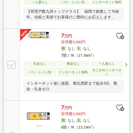
一人暮らし
バス・トイレ別
インターネット無料
【管理戸数九州トップクラス】 福岡で創業して70余
年。信頼と実績でお客様のご期待にお応えします。
7
万円
管理費3,000円
なし
なし
2
7階 / 1K（21.56m
）
礼金なし
敷金なし
一人暮らし
モニタ付インターホ
バス・トイレ別
インターネット無料
ン
インターネット使い放題、東比恵駅まで徒歩5分、敷
金・礼金ゼロ
7
万円
管理費3,000円
なし
なし
2
6階 / 1K（23.24m
）