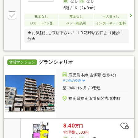
なし
なし
2
5階 / 1K（24.8m
）
礼金なし
敷金なし
一人暮らし
バス・トイレ別
ペット相談可
インターネット無料
★お気軽にご来店下さい！ＪＲ箱崎駅西口より徒歩1
分★
グランシャリオ
賃貸マンション
鹿児島本線 吉塚駅 徒歩4分
その他の交通
築18年11ヶ月 / 9階建
福岡県福岡市博多区吉塚本町
8.40
万円
管理費5,500円