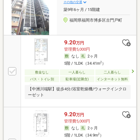
その他の交通
築9年6ヶ月 / 15階建
福岡県福岡市博多区古門戸町
9.20
万円
管理費5,000円
なし
2ヶ月
2
5階 / 1LDK（34.41m
）
敷金なし
一人暮らし
二人暮らし
バス・トイレ別
駐車場(近隣含)
インターネット無料
【中洲川端駅】徒歩4分/浴室乾燥機/ウォークインクロ
ーゼット
9.20
万円
管理費5,000円
なし
2ヶ月
2
5階 / 1LDK（34.9m
）