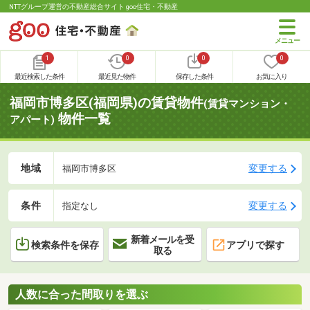
NTTグループ運営の不動産総合サイト goo住宅・不動産
1
0
0
0
最近検索した条件
最近見た物件
保存した条件
お気に入り
福岡市博多区(福岡県)の賃貸物件
(賃貸マンション・
物件一覧
アパート)
地域
変更する
福岡市博多区
条件
変更する
指定なし
新着メールを受
検索条件を保存
アプリで探す
取る
人数に合った間取りを選ぶ