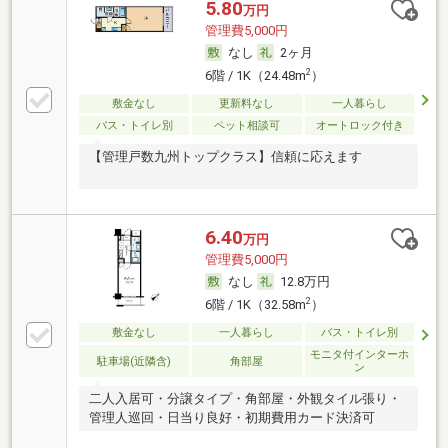
5.80
万円
管理費5,000円
なし
2ヶ月
2
6階 / 1K（24.48m
）
敷金なし
更新料なし
一人暮らし
バス・トイレ別
ペット相談可
オートロック付き
【管理戸数九州トップクラス】信頼に応えます
6.40
万円
管理費5,000円
なし
12.8万円
2
6階 / 1K（32.58m
）
敷金なし
一人暮らし
バス・トイレ別
モニタ付インターホ
駐車場(近隣含)
角部屋
ン
二人入居可・分譲タイプ・角部屋・外観タイル張り・
管理人巡回・日当り良好・初期費用カード決済可