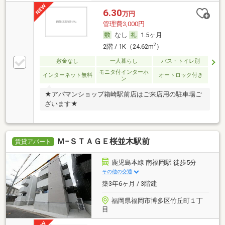
6.30
万円
管理費3,000円
なし
1.5ヶ月
2
2階 / 1K（24.62m
）
敷金なし
一人暮らし
バス・トイレ別
モニタ付インターホ
インターネット無料
オートロック付き
ン
★アパマンショップ箱崎駅前店はご来店用の駐車場ご
ざいます★
Ｍ−ＳＴＡＧＥ桜並木駅前
賃貸アパート
鹿児島本線 南福岡駅 徒歩5分
その他の交通
築3年6ヶ月 / 3階建
福岡県福岡市博多区竹丘町１丁
目