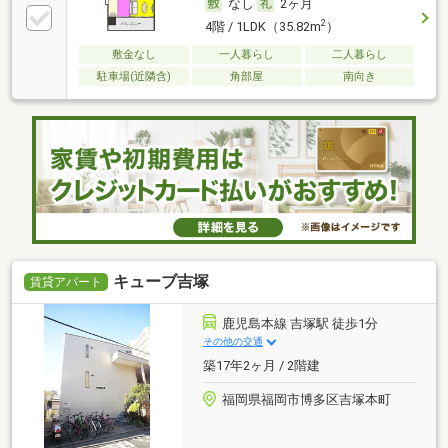
なし
2ヶ月
2
4階 / 1LDK（35.82m
）
敷金なし
一人暮らし
二人暮らし
駐車場(近隣含)
角部屋
南向き
キューブ吉塚
賃貸アパート
鹿児島本線 吉塚駅 徒歩1分
その他の交通
築17年2ヶ月 / 2階建
福岡県福岡市博多区吉塚本町