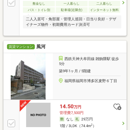
敷金なし
一人暮らし
二人暮らし
バス・トイレ別
駐車場(近隣含)
インターネット無料
二人入居可・角部屋・管理人巡回・日当り良好・デザ
イナーズ物件・初期費用カード決済可
風河
賃貸マンション
西鉄天神大牟田線 雑餉隈駅 徒歩
5分
築9年1ヶ月 / 5階建
福岡県福岡市博多区麦野６丁目
14.50
万円
管理費7,500円
なし
29万円
2
1階 / 3LDK（74.4m
）