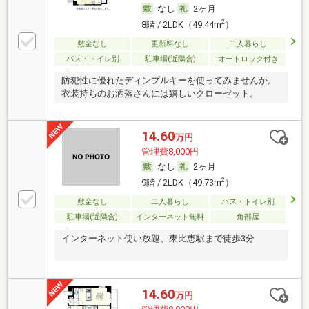
なし
2ヶ月
2
8階 / 2LDK（49.44m
）
敷金なし
更新料なし
二人暮らし
バス・トイレ別
駐車場(近隣含)
オートロック付き
防犯性に優れたディンプルキーを使ってみませんか。
衣装持ちのお洒落さんには嬉しいクローゼット。
14.60
万円
管理費8,000円
なし
2ヶ月
2
9階 / 2LDK（49.73m
）
敷金なし
二人暮らし
バス・トイレ別
駐車場(近隣含)
インターネット無料
角部屋
インターネット使い放題、東比恵駅まで徒歩3分
14.60
万円