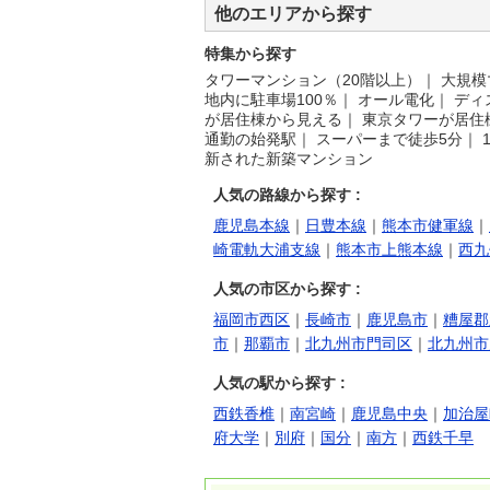
他のエリアから探す
特集から探す
タワーマンション（20階以上）
｜
大規模
地内に駐車場100％
｜
オール電化
｜
ディ
が居住棟から見える
｜
東京タワーが居住
通勤の始発駅
｜
スーパーまで徒歩5分
｜
新された新築マンション
人気の路線から探す :
鹿児島本線
｜
日豊本線
｜
熊本市健軍線
｜
崎電軌大浦支線
｜
熊本市上熊本線
｜
西九
人気の市区から探す :
福岡市西区
｜
長崎市
｜
鹿児島市
｜
糟屋郡
市
｜
那覇市
｜
北九州市門司区
｜
北九州市
人気の駅から探す :
西鉄香椎
｜
南宮崎
｜
鹿児島中央
｜
加治屋
府大学
｜
別府
｜
国分
｜
南方
｜
西鉄千早