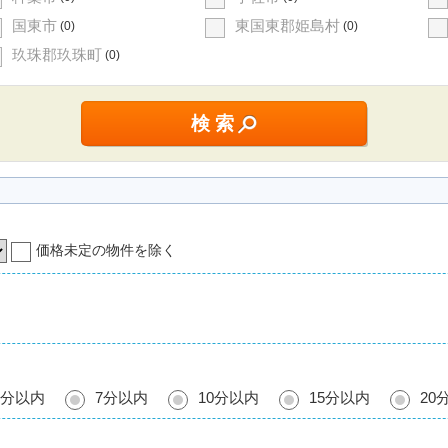
国東市
東国東郡姫島村
(0)
(0)
玖珠郡玖珠町
(0)
価格未定の物件を除く
5分以内
7分以内
10分以内
15分以内
20