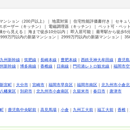
マンション（200戸以上）
｜
地震対策
｜
住宅性能評価書付き
｜
セキュ
スポーザー（キッチン）
｜
電磁調理器（キッチン）
｜
ペット可・ペッ
棟から見える
｜
海まで徒歩10分以内
｜
即入居可能
｜
最寄駅から徒歩5
1999万円以内の新築マンション
｜
2999万円以内の新築マンション
｜
3
九州新幹線
｜
筑肥線
｜
長崎本線
｜
豊肥本線
｜
西鉄天神大牟田線
｜
鹿児島
州新幹線
｜
博多南線
｜
香椎線
｜
日南線
｜
門司港レトロ観光線
｜
福岡市空
新宮町
｜
大分市
｜
宮崎市
｜
福岡市早良区
｜
福岡市南区
｜
北九州市小倉北
八幡東区
｜
別府市
｜
北九州市小倉南区
｜
久留米市
｜
春日市
｜
唐津市
町
｜
鹿児島中央駅前
｜
高見馬場
｜
小倉
｜
九州工大前
｜
福工大前
｜
香椎
｜