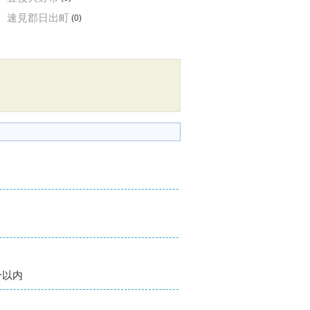
速見郡日出町
(0)
分以内