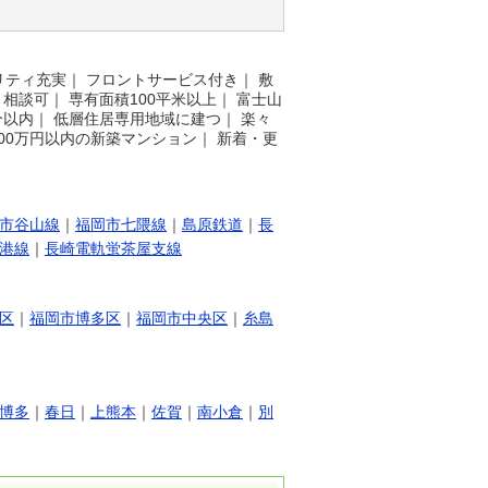
リティ充実
｜
フロントサービス付き
｜
敷
ト相談可
｜
専有面積100平米以上
｜
富士山
分以内
｜
低層住居専用地域に建つ
｜
楽々
500万円以内の新築マンション
｜
新着・更
市谷山線
｜
福岡市七隈線
｜
島原鉄道
｜
長
港線
｜
長崎電軌蛍茶屋支線
区
｜
福岡市博多区
｜
福岡市中央区
｜
糸島
博多
｜
春日
｜
上熊本
｜
佐賀
｜
南小倉
｜
別