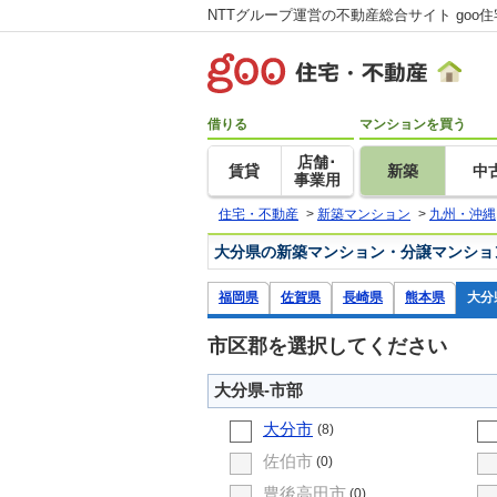
NTTグループ運営の不動産総合サイト goo
借りる
マンションを買う
店舗･
賃貸
新築
中
事業用
住宅・不動産
>
新築マンション
>
九州・沖縄
大分県の新築マンション・分譲マンショ
福岡県
佐賀県
長崎県
熊本県
大分
市区郡を選択してください
大分県-市部
大分市
(8)
佐伯市
(0)
豊後高田市
(0)