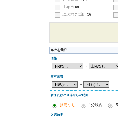
由布市
(0)
玖珠郡九重町
(0)
条件を選択
価格
～
専有面積
～
駅またはバス停からの時間
指定なし
1分以内
入居時期