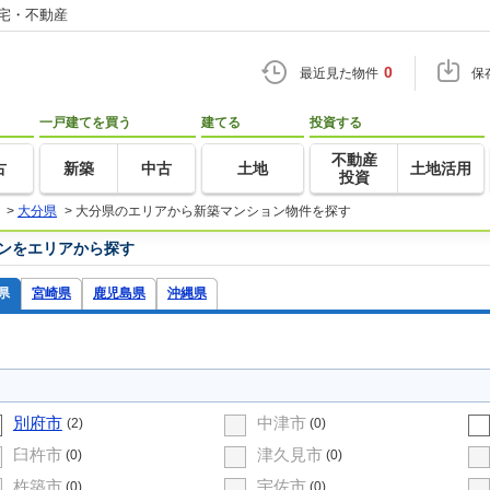
住宅・不動産
0
最近見た物件
保
一戸建てを買う
建てる
投資する
不動産
古
新築
中古
土地
土地活用
投資
>
大分県
>
大分県のエリアから新築マンション物件を探す
ンをエリアから探す
県
宮崎県
鹿児島県
沖縄県
別府市
中津市
(2)
(0)
臼杵市
津久見市
(0)
(0)
杵築市
宇佐市
(0)
(0)