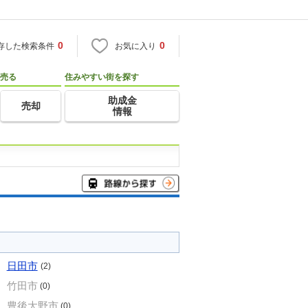
0
0
存した検索条件
お気に入り
売る
住みやすい街を探す
助成金
売却
情報
日田市
(2)
竹田市
(0)
豊後大野市
(0)