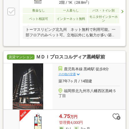
2
2階 / 1K（28.8m
）
敷金なし
一人暮らし
バス・トイレ別
モニタ付インターホ
ペット相談可
インターネット無料
ン
トーマスリビング北九州 ネット無料で利用可能。一
部フロアのみペット可。立地以外にも魅力が多い築
浅。
ＭＤＩプロスコルディア黒崎駅前
賃貸マンション
鹿児島本線 黒崎駅 徒歩8分
その他の交通
築7年7ヶ月 / 14階建
福岡県北九州市八幡西区黒崎５
丁目
4.75
万円
管理費4,000円
なし
2ヶ月