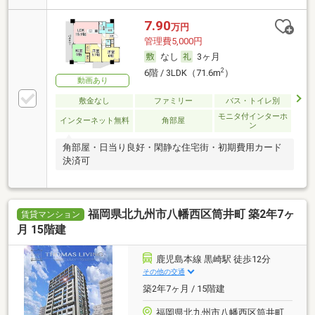
7.90
万円
管理費5,000円
なし
3ヶ月
2
6階 / 3LDK（71.6m
）
動画あり
敷金なし
ファミリー
バス・トイレ別
モニタ付インターホ
インターネット無料
角部屋
ン
角部屋・日当り良好・閑静な住宅街・初期費用カード
決済可
福岡県北九州市八幡西区筒井町 築2年7ヶ
賃貸マンション
月 15階建
鹿児島本線 黒崎駅 徒歩12分
その他の交通
築2年7ヶ月 / 15階建
福岡県北九州市八幡西区筒井町