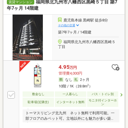
福岡県北九州市八幡西区黒崎５丁目 築7
賃貸マンション
年7ヶ月 14階建
鹿児島本線 黒崎駅 徒歩8分
その他の交通
築7年7ヶ月 / 14階建
福岡県北九州市八幡西区黒崎５
丁目
4.95
万円
管理費4,000円
なし
2ヶ月
2
10階 / 1K（28.8m
）
敷金なし
一人暮らし
バス・トイレ別
モニタ付インターホ
駐車場(近隣含)
インターネット無料
ン
トーマスリビング北九州 ネット無料で利用可能。一
部フロアのみペット可。立地以外にも魅力が多い築
浅。