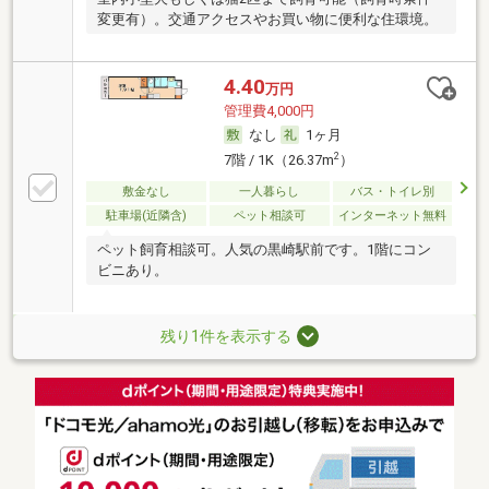
変更有）。交通アクセスやお買い物に便利な住環境。
4.40
万円
管理費4,000円
なし
1ヶ月
2
7階 / 1K（26.37m
）
敷金なし
一人暮らし
バス・トイレ別
駐車場(近隣含)
ペット相談可
インターネット無料
ペット飼育相談可。人気の黒崎駅前です。1階にコン
ビニあり。
残り1件を表示する