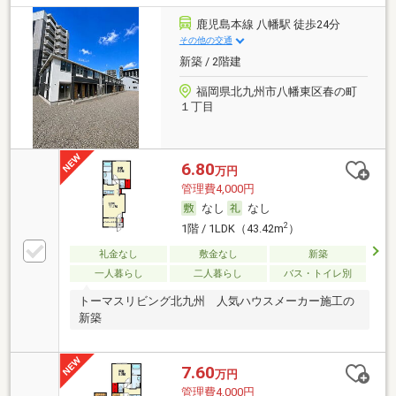
鹿児島本線 八幡駅 徒歩24分
その他の交通
新築 / 2階建
福岡県北九州市八幡東区春の町
１丁目
6.80
万円
管理費4,000円
なし
なし
2
1階 / 1LDK（43.42m
）
礼金なし
敷金なし
新築
一人暮らし
二人暮らし
バス・トイレ別
トーマスリビング北九州 人気ハウスメーカー施工の
新築
7.60
万円
管理費4,000円