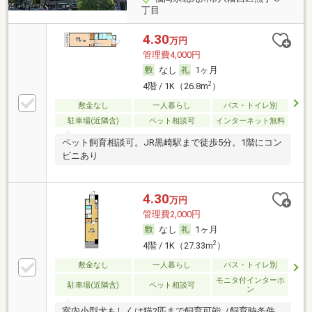
丁目
4.30
万円
管理費4,000円
なし
1ヶ月
2
4階 / 1K（26.8m
）
敷金なし
一人暮らし
バス・トイレ別
駐車場(近隣含)
ペット相談可
インターネット無料
ペット飼育相談可。JR黒崎駅まで徒歩5分。1階にコン
ビニあり
4.30
万円
管理費2,000円
なし
1ヶ月
2
4階 / 1K（27.33m
）
敷金なし
一人暮らし
バス・トイレ別
モニタ付インターホ
駐車場(近隣含)
ペット相談可
ン
室内小型犬もしくは猫2匹まで飼育可能（飼育時条件