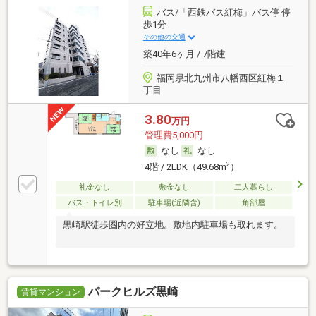
バス/「西鉄バス紅梅」バス停 停
歩1分
その他の交通
築40年6ヶ月 / 7階建
福岡県北九州市八幡西区紅梅１
丁目
3.80
万円
管理費5,000円
なし
なし
2
4階 / 2LDK（49.68m
）
礼金なし
敷金なし
二人暮らし
バス・トイレ別
駐車場(近隣含)
角部屋
黒崎駅徒歩圏内の好立地。敷地内駐車場も取れます。
パークヒルズ黒崎
賃貸マンション