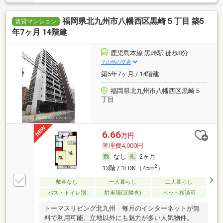
福岡県北九州市八幡西区黒崎５丁目 築5
賃貸マンション
年7ヶ月 14階建
鹿児島本線 黒崎駅 徒歩8分
その他の交通
築5年7ヶ月 / 14階建
福岡県北九州市八幡西区黒崎５
丁目
6.66
万円
管理費4,000円
なし
2ヶ月
2
13階 / 1LDK（45m
）
敷金なし
一人暮らし
二人暮らし
バス・トイレ別
駐車場(近隣含)
ペット相談可
トーマスリビング北九州 毎月のインターネットが無
料で利用可能。立地以外にも魅力が多い人気物件。