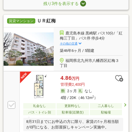
残り3件を表示する
ＵＲ紅梅
賃貸マンション
鹿児島本線 黒崎駅 バス10分/「紅
梅三丁目」バス停 停歩4分
その他の交通
築46年6ヶ月 / 5階建
福岡県北九州市八幡西区紅梅３
丁目
4.86
万円
管理費2,400円
2ヶ月
なし
2
4階 / 2DK（46.12m
）
礼金なし
更新料なし
二人暮らし
バス・トイレ別
駐車場(近隣含)
駐輪場
8月31日までにお申込の方に限り、家賃の1ヶ月相当額
が0円になる、お部屋探しキャンペーン実施中。