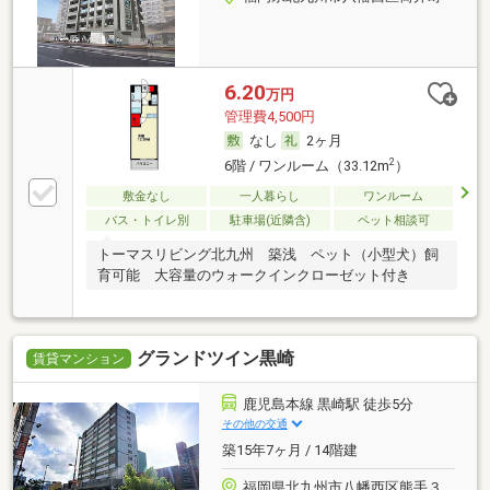
6.20
万円
管理費4,500円
なし
2ヶ月
2
6階 / ワンルーム（33.12m
）
敷金なし
一人暮らし
ワンルーム
バス・トイレ別
駐車場(近隣含)
ペット相談可
トーマスリビング北九州 築浅 ペット（小型犬）飼
育可能 大容量のウォークインクローゼット付き
グランドツイン黒崎
賃貸マンション
鹿児島本線 黒崎駅 徒歩5分
その他の交通
築15年7ヶ月 / 14階建
福岡県北九州市八幡西区熊手３