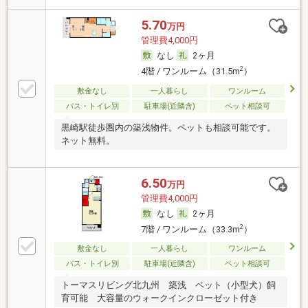
5.70
万円
管理費4,000円
なし
2ヶ月
2
4階 / ワンルーム（31.5m
）
敷金なし
一人暮らし
ワンルーム
バス・トイレ別
駐車場(近隣含)
ペット相談可
黒崎駅徒歩圏内の築浅物件。ペットも相談可能です。
ネット無料。
6.50
万円
管理費4,000円
なし
2ヶ月
2
7階 / ワンルーム（33.3m
）
敷金なし
一人暮らし
ワンルーム
バス・トイレ別
駐車場(近隣含)
ペット相談可
トーマスリビング北九州 築浅 ペット（小型犬）飼
育可能 大容量のウォークインクローゼット付き