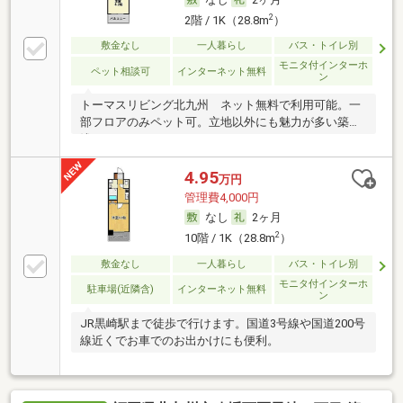
2
2階 / 1K（28.8m
）
敷金なし
一人暮らし
バス・トイレ別
モニタ付インターホ
ペット相談可
インターネット無料
ン
トーマスリビング北九州 ネット無料で利用可能。一
部フロアのみペット可。立地以外にも魅力が多い築
浅。
4.95
万円
管理費4,000円
なし
2ヶ月
2
10階 / 1K（28.8m
）
敷金なし
一人暮らし
バス・トイレ別
モニタ付インターホ
駐車場(近隣含)
インターネット無料
ン
JR黒崎駅まで徒歩で行けます。国道3号線や国道200号
線近くでお車でのお出かけにも便利。