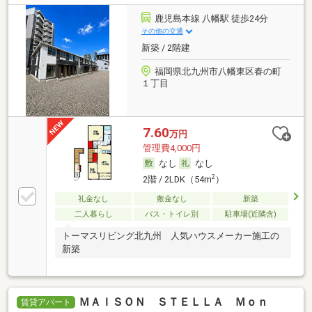
鹿児島本線 八幡駅 徒歩24分
その他の交通
新築 / 2階建
福岡県北九州市八幡東区春の町
１丁目
7.60
万円
管理費4,000円
なし
なし
2
2階 / 2LDK（54m
）
礼金なし
敷金なし
新築
二人暮らし
バス・トイレ別
駐車場(近隣含)
トーマスリビング北九州 人気ハウスメーカー施工の
新築
ＭＡＩＳＯＮ ＳＴＥＬＬＡ Ｍｏｎ
賃貸アパート