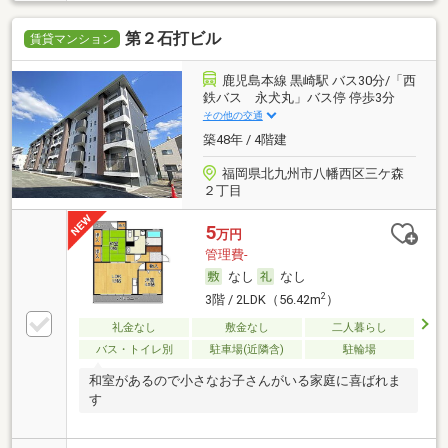
第２石打ビル
賃貸マンション
鹿児島本線 黒崎駅 バス30分/「西
鉄バス 永犬丸」バス停 停歩3分
その他の交通
築48年 / 4階建
福岡県北九州市八幡西区三ケ森
２丁目
5
万円
管理費-
なし
なし
2
3階 / 2LDK（56.42m
）
礼金なし
敷金なし
二人暮らし
バス・トイレ別
駐車場(近隣含)
駐輪場
和室があるので小さなお子さんがいる家庭に喜ばれま
す