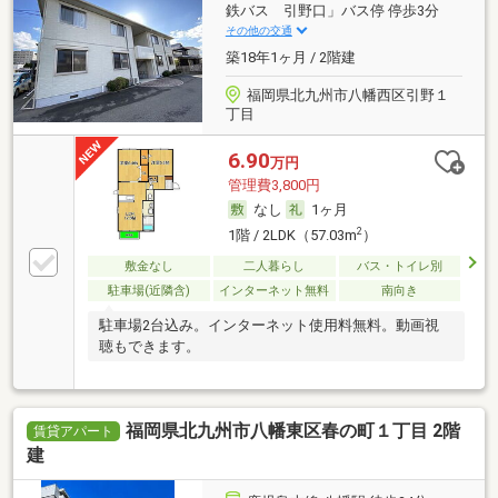
鉄バス 引野口」バス停 停歩3分
その他の交通
築18年1ヶ月 / 2階建
福岡県北九州市八幡西区引野１
丁目
6.90
万円
管理費3,800円
なし
1ヶ月
2
1階 / 2LDK（57.03m
）
敷金なし
二人暮らし
バス・トイレ別
駐車場(近隣含)
インターネット無料
南向き
駐車場2台込み。インターネット使用料無料。動画視
聴もできます。
福岡県北九州市八幡東区春の町１丁目 2階
賃貸アパート
建