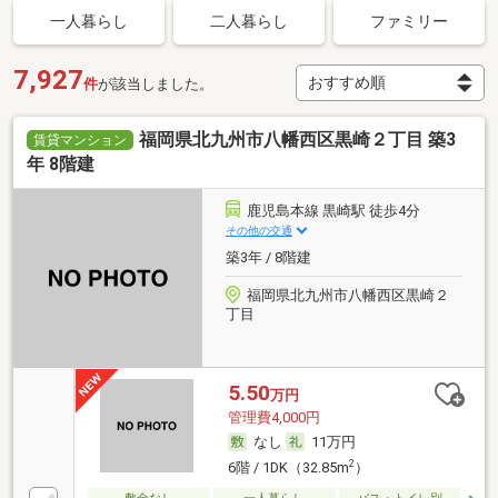
一人暮らし
二人暮らし
ファミリー
7,927
件
が該当しました。
福岡県北九州市八幡西区黒崎２丁目 築3
賃貸マンション
年 8階建
鹿児島本線 黒崎駅 徒歩4分
その他の交通
築3年 / 8階建
福岡県北九州市八幡西区黒崎２
丁目
5.50
万円
管理費4,000円
なし
11万円
2
6階 / 1DK（32.85m
）