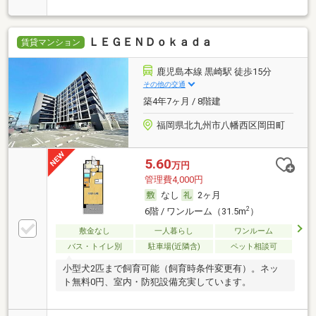
ＬＥＧＥＮＤｏｋａｄａ
賃貸マンション
鹿児島本線 黒崎駅 徒歩15分
その他の交通
築4年7ヶ月 / 8階建
福岡県北九州市八幡西区岡田町
5.60
万円
管理費4,000円
なし
2ヶ月
2
6階 / ワンルーム（31.5m
）
敷金なし
一人暮らし
ワンルーム
バス・トイレ別
駐車場(近隣含)
ペット相談可
小型犬2匹まで飼育可能（飼育時条件変更有）。ネッ
ト無料0円、室内・防犯設備充実しています。