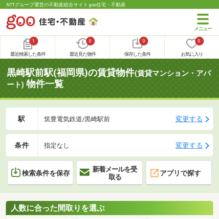
NTTグループ運営の不動産総合サイト goo住宅・不動産
1
0
0
0
最近検索した条件
最近見た物件
保存した条件
お気に入り
黒崎駅前駅(福岡県)の賃貸物件
(賃貸マンション・アパ
物件一覧
ート)
駅
変更する
筑豊電気鉄道/黒崎駅前
条件
変更する
指定なし
新着メールを受
検索条件を保存
アプリで探す
取る
人数に合った間取りを選ぶ