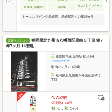
敷金なし
一人暮らし
バス・トイレ別
モニタ付インターホ
駐車場(近隣含)
角部屋
ン
トーマスリビング黒崎店 黒崎駅近くの築浅物件
福岡県北九州市八幡西区黒崎５丁目 築7
賃貸マンション
年7ヶ月 14階建
鹿児島本線 黒崎駅 徒歩8分
その他の交通
築7年7ヶ月 / 14階建
福岡県北九州市八幡西区黒崎５
丁目
4.75
万円
管理費4,000円
なし
2ヶ月