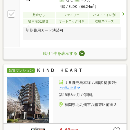
2
4階 / 3LDK（66.24m
）
敷金なし
ファミリー
バス・トイレ別
駐車場(近隣含)
オートロック付き
収納スペース
初期費用カード決済可
残り1件を表示する
ＫＩＮＤ ＨＥＡＲＴ
賃貸マンション
ＪＲ鹿児島本線 八幡駅 徒歩7分
その他の交通
築18年6ヶ月 / 9階建
福岡県北九州市八幡東区前田３