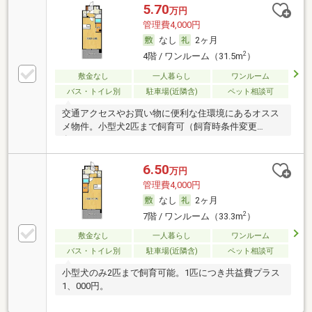
5.70
万円
管理費4,000円
なし
2ヶ月
2
4階 / ワンルーム（31.5m
）
敷金なし
一人暮らし
ワンルーム
バス・トイレ別
駐車場(近隣含)
ペット相談可
交通アクセスやお買い物に便利な住環境にあるオスス
メ物件。小型犬2匹まで飼育可（飼育時条件変更
有）。
6.50
万円
管理費4,000円
なし
2ヶ月
2
7階 / ワンルーム（33.3m
）
敷金なし
一人暮らし
ワンルーム
バス・トイレ別
駐車場(近隣含)
ペット相談可
小型犬のみ2匹まで飼育可能。1匹につき共益費プラス
1、000円。