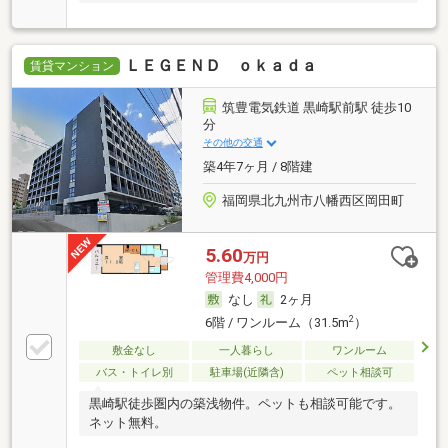
ＬＥＧＥＮＤ ｏｋａｄａ
賃貸マンション
筑豊電気鉄道 黒崎駅前駅 徒歩10
分
その他の交通
築4年7ヶ月 / 8階建
福岡県北九州市八幡西区岡田町
5.60
万円
管理費4,000円
なし
2ヶ月
2
6階 / ワンルーム（31.5m
）
敷金なし
一人暮らし
ワンルーム
バス・トイレ別
駐車場(近隣含)
ペット相談可
黒崎駅徒歩圏内の築浅物件。ペットも相談可能です。
ネット無料。