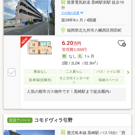
筑豊電気鉄道 黒崎駅前駅 徒歩10
分
その他の交通
築28年8ヶ月 / 4階建
福岡県北九州市八幡西区岡田町
6.20
万円
管理費3,000円
なし
1ヶ月
2
2階 / 2LDK（52.5m
）
敷金なし
二人暮らし
バス・トイレ別
モニタ付インターホ
駐車場(近隣含)
収納スペース
ン
人気の都市ガス物件です！黒崎駅まで徒歩圏内♪
コモドヴィラ引野
賃貸アパート
鹿児島本線 黒崎駅 バス15分/「西