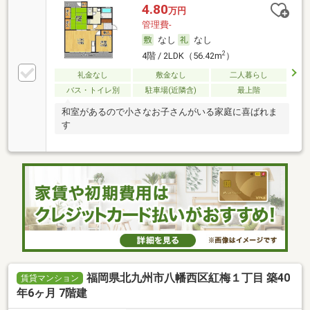
4.80
万円
管理費-
なし
なし
2
4階 / 2LDK（56.42m
）
礼金なし
敷金なし
二人暮らし
バス・トイレ別
駐車場(近隣含)
最上階
和室があるので小さなお子さんがいる家庭に喜ばれま
す
福岡県北九州市八幡西区紅梅１丁目 築40
賃貸マンション
年6ヶ月 7階建