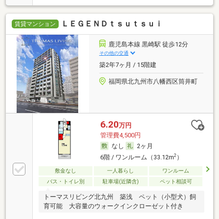
ＬＥＧＥＮＤｔｓｕｔｓｕｉ
賃貸マンション
鹿児島本線 黒崎駅 徒歩12分
その他の交通
築2年7ヶ月 / 15階建
福岡県北九州市八幡西区筒井町
6.20
万円
管理費4,500円
なし
2ヶ月
2
6階 / ワンルーム（33.12m
）
敷金なし
一人暮らし
ワンルーム
バス・トイレ別
駐車場(近隣含)
ペット相談可
トーマスリビング北九州 築浅 ペット（小型犬）飼
育可能 大容量のウォークインクローゼット付き