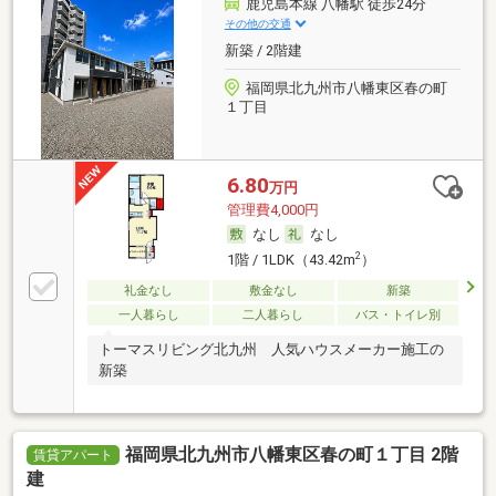
鹿児島本線 八幡駅 徒歩24分
その他の交通
新築 / 2階建
福岡県北九州市八幡東区春の町
１丁目
6.80
万円
管理費4,000円
なし
なし
2
1階 / 1LDK（43.42m
）
礼金なし
敷金なし
新築
一人暮らし
二人暮らし
バス・トイレ別
トーマスリビング北九州 人気ハウスメーカー施工の
新築
福岡県北九州市八幡東区春の町１丁目 2階
賃貸アパート
建