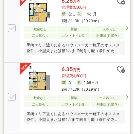
6.25
万円
管理費3,500円
なし
1.6ヶ月
2
1階 / 1LDK（30.29m
）
敷金なし
新築
一人暮らし
二人暮らし
バス・トイレ別
駐車場(近隣含)
黒崎エリア近くにあるハウスメーカー施工のオススメ
物件。小型犬または猫1匹まで飼育可能（条件変更
有）。
6.35
万円
管理費3,500円
なし
1.58ヶ月
2
2階 / 1LDK（30.29m
）
敷金なし
新築
一人暮らし
二人暮らし
バス・トイレ別
駐車場(近隣含)
黒崎エリア近くにあるハウスメーカー施工のオススメ
物件。小型犬または猫1匹まで飼育可能（条件変更
有）。