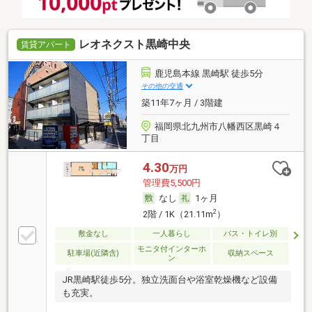
レオネクスト黒崎中央
賃貸アパート
鹿児島本線 黒崎駅 徒歩5分
その他の交通
築11年7ヶ月 / 3階建
福岡県北九州市八幡西区黒崎４
丁目
4.30
万円
管理費5,500円
なし
1ヶ月
2
2階 / 1K（21.11m
）
敷金なし
一人暮らし
バス・トイレ別
モニタ付インターホ
駐車場(近隣含)
収納スペース
ン
JR黒崎駅徒歩5分。独立洗面台や浴室乾燥機など設備
も充実。