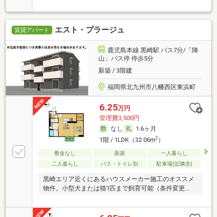
エスト・プラージュ
賃貸アパート
鹿児島本線 黒崎駅 バス7分/「陣
山」バス停 停歩5分
新築 / 3階建
福岡県北九州市八幡西区東浜町
6.25
万円
管理費3,500円
なし
1.6ヶ月
2
1階 / 1LDK（32.06m
）
敷金なし
新築
一人暮らし
二人暮らし
バス・トイレ別
駐車場(近隣含)
黒崎エリア近くにあるハウスメーカー施工のオススメ
物件。小型犬または猫1匹まで飼育可能（条件変更
有）。