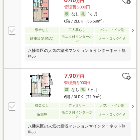
6.40
万円
管理費5,000円
なし
3ヶ月
2
6階 / 2LDK（55.68m
）
敷金なし
二人暮らし
バス・トイレ別
モニタ付インターホ
駐車場(近隣含)
オートロック付き
ン
八幡東区の人気の築浅マンション☆インターネット無
料♪♪
7.90
万円
管理費5,000円
なし
3ヶ月
2
6階 / 3LDK（71.9m
）
敷金なし
ファミリー
バス・トイレ別
モニタ付インターホ
角部屋
オートロック付き
ン
八幡東区の人気の築浅マンション☆インターネット無
料♪♪