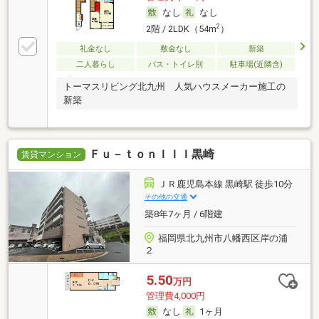
なし
なし
2
2階 / 2LDK（54m
）
礼金なし
敷金なし
新築
二人暮らし
バス・トイレ別
駐車場(近隣含)
トーマスリビング北九州 人気ハウスメーカー施工の
新築
Ｆｕ－ｔｏｎＩＩＩ黒崎
賃貸マンション
ＪＲ鹿児島本線 黒崎駅 徒歩10分
その他の交通
築8年7ヶ月 / 6階建
福岡県北九州市八幡西区岸の浦
２
5.50
万円
管理費4,000円
なし
1ヶ月