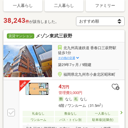
一人暮らし
二人暮らし
ファミリー
38,243
件
が該当しました。
メゾン東武三萩野
賃貸マンション
北九州高速鉄道 香春口三萩野駅
徒歩1分
その他の交通
築29年7ヶ月 / 9階建
福岡県北九州市小倉北区昭和町
4
万円
管理費3,000円
なし
なし
2
6階 / ワンルーム（31.5m
）
礼金なし
敷金なし
一人暮らし
ワンルーム
バス・トイレ別
駐車場(近隣含)