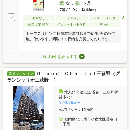
なし
2ヶ月
2
7階 / 2LDK（43.65m
）
敷金なし
二人暮らし
バス・トイレ別
駐車場(近隣含)
インターネット無料
南向き
トーマスリビング 日豊本線城野駅まで徒歩2分の好立
地。使いやすい間取りで収納も充実しております。
残り3件を表示する
Ｇｒａｎｄ Ｃｈａｒｉｏｔ三萩野（グ
賃貸マンション
ランシャリオ三萩野 ）
北九州高速鉄道 香春口三萩野駅
徒歩2分
その他の交通
築7年1ヶ月 / 14階建
福岡県北九州市小倉北区香春口
１丁目