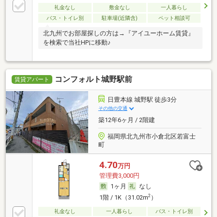
礼金なし
敷金なし
一人暮らし
バス・トイレ別
駐車場(近隣含)
ペット相談可
北九州でお部屋探しの方は→『アイユーホーム賃貸』
を検索で当社HPに移動♪
コンフォルト城野駅前
賃貸アパート
日豊本線 城野駅 徒歩3分
その他の交通
築12年6ヶ月 / 2階建
福岡県北九州市小倉北区若富士
町
4.70
万円
管理費3,000円
1ヶ月
なし
2
1階 / 1K（31.02m
）
礼金なし
一人暮らし
バス・トイレ別