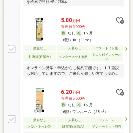
を検索で当社HPに移動♪
5.80
万円
管理費5,000円
なし
1ヶ月
2
16階 / 1K（33m
）
敷金なし
一人暮らし
バス・トイレ別
モニタ付インターホ
駐車場(近隣含)
インターネット無料
ン
オンライン見学・申込からご契約可能です。ＩＴ重説
も対応していますので、ご来店が難しい方でも安心で
す。
6.20
万円
管理費5,000円
なし
1ヶ月
2
16階 / ワンルーム（35m
）
敷金なし
一人暮らし
ワンルーム
バス・トイレ別
駐車場(近隣含)
インターネット無料