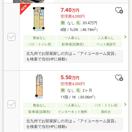
7.40
万円
管理費4,000円
なし
20.4万円
2
6階 / 1LDK（46.74m
）
敷金なし
一人暮らし
二人暮らし
バス・トイレ別
駐車場(近隣含)
ペット相談可
北九州でお部屋探しの方は→『アイユーホーム賃貸』
を検索で当社HPに移動♪
5.50
万円
管理費4,000円
なし
2ヶ月
2
11階 / 1K（30.06m
）
敷金なし
一人暮らし
バス・トイレ別
駐車場(近隣含)
インターネット無料
南向き
北九州でお部屋探しの方は→『アイユーホーム賃貸』
を検索で当社HPに移動♪