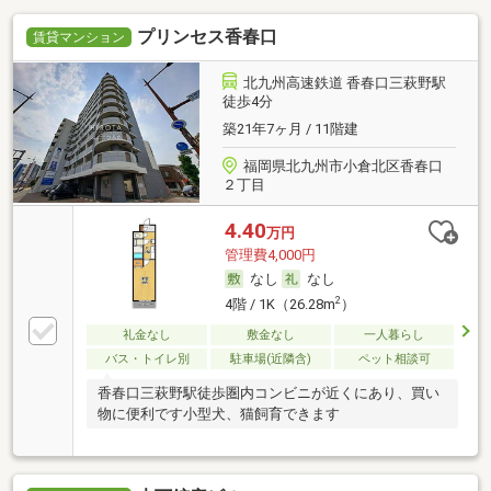
プリンセス香春口
賃貸マンション
北九州高速鉄道 香春口三萩野駅
徒歩4分
築21年7ヶ月 / 11階建
福岡県北九州市小倉北区香春口
２丁目
4.40
万円
管理費4,000円
なし
なし
2
4階 / 1K（26.28m
）
礼金なし
敷金なし
一人暮らし
バス・トイレ別
駐車場(近隣含)
ペット相談可
香春口三萩野駅徒歩圏内コンビニが近くにあり、買い
物に便利です小型犬、猫飼育できます