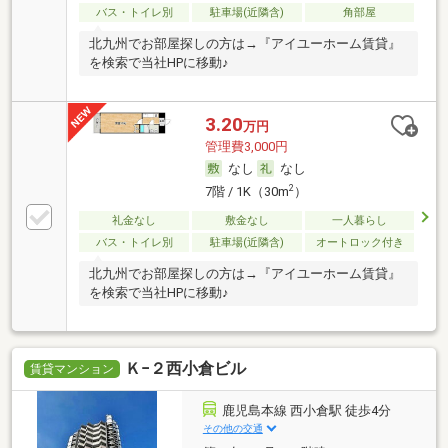
バス・トイレ別
駐車場(近隣含)
角部屋
北九州でお部屋探しの方は→『アイユーホーム賃貸』
を検索で当社HPに移動♪
3.20
万円
管理費3,000円
なし
なし
2
7階 / 1K（30m
）
礼金なし
敷金なし
一人暮らし
バス・トイレ別
駐車場(近隣含)
オートロック付き
北九州でお部屋探しの方は→『アイユーホーム賃貸』
を検索で当社HPに移動♪
Ｋ−２西小倉ビル
賃貸マンション
鹿児島本線 西小倉駅 徒歩4分
その他の交通