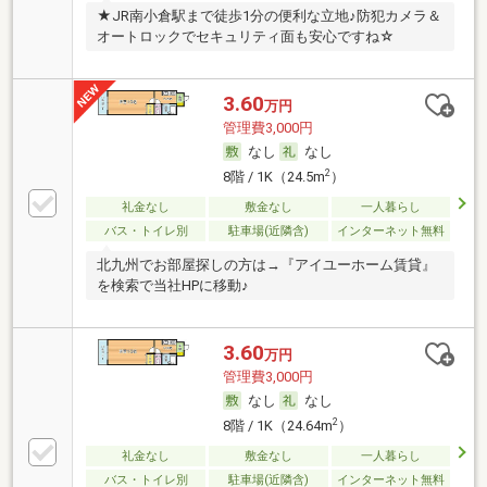
★JR南小倉駅まで徒歩1分の便利な立地♪防犯カメラ＆
オートロックでセキュリティ面も安心ですね☆
3.60
万円
管理費3,000円
なし
なし
2
8階 / 1K（24.5m
）
礼金なし
敷金なし
一人暮らし
バス・トイレ別
駐車場(近隣含)
インターネット無料
北九州でお部屋探しの方は→『アイユーホーム賃貸』
を検索で当社HPに移動♪
3.60
万円
管理費3,000円
なし
なし
2
8階 / 1K（24.64m
）
礼金なし
敷金なし
一人暮らし
バス・トイレ別
駐車場(近隣含)
インターネット無料