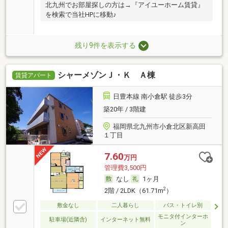
北九州でお部屋探しの方は→『アイユーホーム賃貸』
を検索で当社HPに移動♪
残り9件を表示する
シャーメゾンＪ・Ｋ Ａ棟
賃貸アパート
日豊本線 南小倉駅 徒歩3分
築20年 / 3階建
福岡県北九州市小倉北区新高田
１丁目
7.60
万円
管理費3,500円
なし
1ヶ月
2
2階 / 2LDK（61.71m
）
敷金なし
二人暮らし
バス・トイレ別
モニタ付インターホ
駐車場(近隣含)
インターネット無料
ン