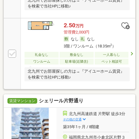
北九州でお部屋探しの方は→『アイユーホーム賃貸』
を検索で当社HPに移動♪
2.50
万円
管理費2,000円
なし
なし
2
3階 / ワンルーム（18.35m
）
礼金なし
敷金なし
一人暮らし
ワンルーム
駐車場(近隣含)
ペット相談可
北九州でお部屋探しの方は→『アイユーホーム賃貸』
を検索で当社HPに移動♪
シェリール片野通り
賃貸マンション
北九州高速鉄道 片野駅 徒歩3分
その他の交通
築35年1ヶ月 / 8階建
福岡県北九州市小倉北区片野３