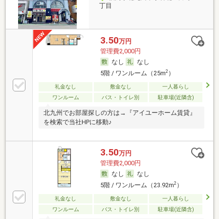
丁目
3.50
万円
管理費2,000円
なし
なし
2
5階 / ワンルーム（25m
）
礼金なし
敷金なし
一人暮らし
ワンルーム
バス・トイレ別
駐車場(近隣含)
北九州でお部屋探しの方は→『アイユーホーム賃貸』
を検索で当社HPに移動♪
3.50
万円
管理費2,000円
なし
なし
2
5階 / ワンルーム（23.92m
）
礼金なし
敷金なし
一人暮らし
ワンルーム
バス・トイレ別
駐車場(近隣含)