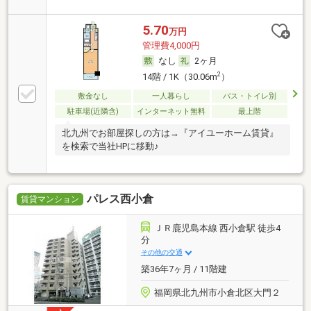
5.70
万円
管理費4,000円
なし
2ヶ月
2
14階 / 1K（30.06m
）
敷金なし
一人暮らし
バス・トイレ別
駐車場(近隣含)
インターネット無料
最上階
北九州でお部屋探しの方は→『アイユーホーム賃貸』
を検索で当社HPに移動♪
パレス西小倉
賃貸マンション
ＪＲ鹿児島本線 西小倉駅 徒歩4
分
その他の交通
築36年7ヶ月 / 11階建
福岡県北九州市小倉北区大門２