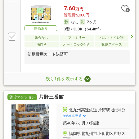
7.60
万円
管理費5,000円
なし
2ヶ月
動画あり
2
8階 / 3LDK（64.4m
）
敷金なし
ファミリー
バス・トイレ別
南向き
オートロック付き
収納スペース
初期費用カード決済可
残り1件を表示する
片野三番館
賃貸マンション
北九州高速鉄道 片野駅 徒歩3分
その他の交通
築40年7ヶ月 / 6階建
福岡県北九州市小倉北区片野３
丁目