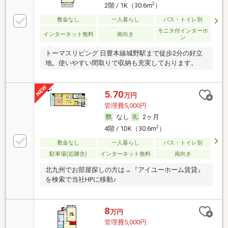
2
2階 / 1K（30.6m
）
敷金なし
一人暮らし
バス・トイレ別
モニタ付インターホ
インターネット無料
南向き
ン
トーマスリビング 日豊本線城野駅まで徒歩2分の好立
地。使いやすい間取りで収納も充実しております。
5.70
万円
管理費5,000円
なし
2ヶ月
2
4階 / 1DK（30.6m
）
敷金なし
一人暮らし
バス・トイレ別
駐車場(近隣含)
インターネット無料
南向き
北九州でお部屋探しの方は→『アイユーホーム賃貸』
を検索で当社HPに移動♪
8
万円
管理費5,000円