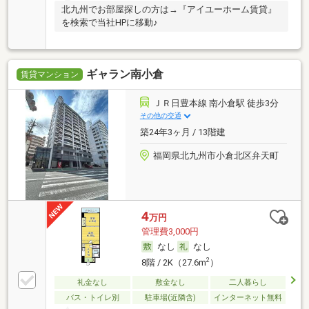
北九州でお部屋探しの方は→『アイユーホーム賃貸』
を検索で当社HPに移動♪
ギャラン南小倉
賃貸マンション
ＪＲ日豊本線 南小倉駅 徒歩3分
その他の交通
築24年3ヶ月 / 13階建
福岡県北九州市小倉北区弁天町
4
万円
管理費3,000円
なし
なし
2
8階 / 2K（27.6m
）
礼金なし
敷金なし
二人暮らし
バス・トイレ別
駐車場(近隣含)
インターネット無料