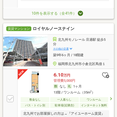
10件を表示する（全41件）
ロイヤルノースナイン
賃貸マンション
北九州モノレール 旦過駅 徒歩5
分
その他の交通
築9年6ヶ月 / 18階建
福岡県北九州市小倉北区馬借１
6.10
万円
管理費5,000円
なし
1ヶ月
2
13階 / ワンルーム（35m
）
敷金なし
一人暮らし
ワンルーム
バス・トイレ別
駐車場(近隣含)
インターネット無料
北九州でお部屋探しの方は→『アイユーホーム賃貸』