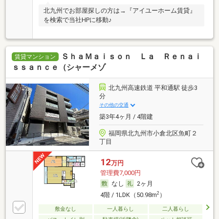
北九州でお部屋探しの方は→『アイユーホーム賃貸』
を検索で当社HPに移動♪
ＳｈａＭａｉｓｏｎ Ｌａ Ｒｅｎａｉ
賃貸マンション
ｓｓａｎｃｅ（シャーメゾ
北九州高速鉄道 平和通駅 徒歩3
分
その他の交通
築3年4ヶ月 / 4階建
福岡県北九州市小倉北区魚町２
丁目
12
万円
管理費7,000円
なし
2ヶ月
2
4階 / 1LDK（50.98m
）
敷金なし
一人暮らし
二人暮らし