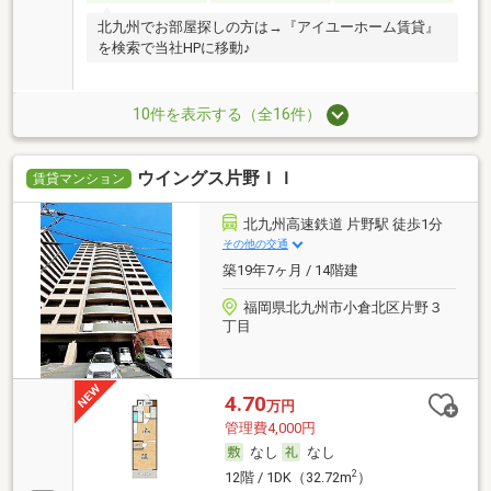
北九州でお部屋探しの方は→『アイユーホーム賃貸』
を検索で当社HPに移動♪
10件を表示する（全16件）
ウイングス片野ＩＩ
賃貸マンション
北九州高速鉄道 片野駅 徒歩1分
その他の交通
築19年7ヶ月 / 14階建
福岡県北九州市小倉北区片野３
丁目
4.70
万円
管理費4,000円
なし
なし
2
12階 / 1DK（32.72m
）