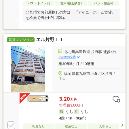
バス・トイレ別
駐車場(近隣含)
ペット相談可
北九州でお部屋探しの方は→『アイユーホーム賃貸』
を検索で当社HPに移動♪
エル片野ＩＩ
賃貸マンション
北九州高速鉄道 片野駅 徒歩4分
その他の交通
築30年5ヶ月 / 10階建
福岡県北九州市小倉北区片野４
丁目
3.20
万円
管理費3,000円
なし
なし
2
4階 / 1K（30m
）
礼金なし
敷金なし
一人暮らし