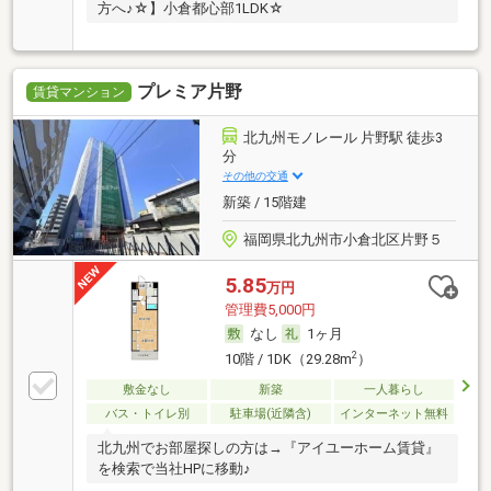
方へ♪☆】小倉都心部1LDK☆
プレミア片野
賃貸マンション
北九州モノレール 片野駅 徒歩3
分
その他の交通
新築 / 15階建
福岡県北九州市小倉北区片野５
5.85
万円
管理費5,000円
なし
1ヶ月
2
10階 / 1DK（29.28m
）
敷金なし
新築
一人暮らし
バス・トイレ別
駐車場(近隣含)
インターネット無料
北九州でお部屋探しの方は→『アイユーホーム賃貸』
を検索で当社HPに移動♪