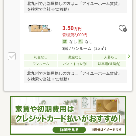
北九州でお部屋探しの方は→『アイユーホーム賃貸』
を検索で当社HPに移動♪
3.50
万円
管理費2,000円
なし
なし
2
3階 / ワンルーム（25m
）
礼金なし
敷金なし
一人暮らし
ワンルーム
バス・トイレ別
駐車場(近隣含)
北九州でお部屋探しの方は→『アイユーホーム賃貸』
を検索で当社HPに移動♪