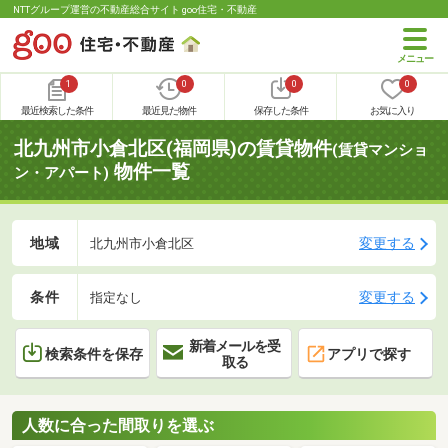
NTTグループ運営の不動産総合サイト goo住宅・不動産
1
0
0
0
最近検索した条件
最近見た物件
保存した条件
お気に入り
北九州市小倉北区(福岡県)の賃貸物件
(賃貸マンショ
物件一覧
ン・アパート)
地域
変更する
北九州市小倉北区
条件
変更する
指定なし
新着メールを受
検索条件を保存
アプリで探す
取る
人数に合った間取りを選ぶ