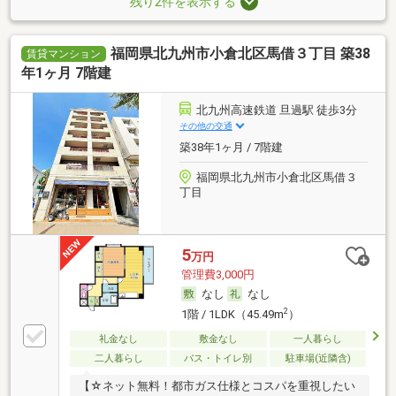
残り2件を表示する
福岡県北九州市小倉北区馬借３丁目 築38
賃貸マンション
年1ヶ月 7階建
北九州高速鉄道 旦過駅 徒歩3分
その他の交通
築38年1ヶ月 / 7階建
福岡県北九州市小倉北区馬借３
丁目
5
万円
管理費3,000円
なし
なし
2
1階 / 1LDK（45.49m
）
礼金なし
敷金なし
一人暮らし
二人暮らし
バス・トイレ別
駐車場(近隣含)
【☆ネット無料！都市ガス仕様とコスパを重視したい