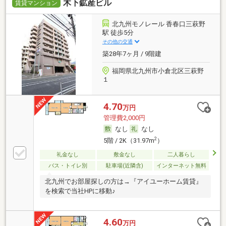
木下鉱産ビル
賃貸マンション
北九州モノレール 香春口三萩野
駅 徒歩5分
その他の交通
築28年7ヶ月 / 9階建
福岡県北九州市小倉北区三萩野
１
4.70
万円
管理費2,000円
なし
なし
2
5階 / 2K（31.97m
）
礼金なし
敷金なし
二人暮らし
バス・トイレ別
駐車場(近隣含)
インターネット無料
北九州でお部屋探しの方は→『アイユーホーム賃貸』
を検索で当社HPに移動♪
4.60
万円