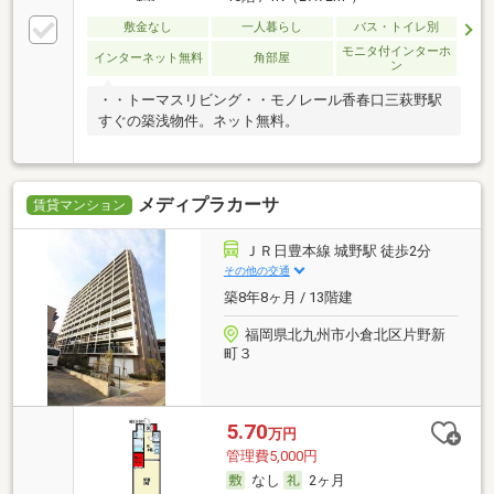
敷金なし
一人暮らし
バス・トイレ別
モニタ付インターホ
インターネット無料
角部屋
ン
・・トーマスリビング・・モノレール香春口三萩野駅
すぐの築浅物件。ネット無料。
メディプラカーサ
賃貸マンション
ＪＲ日豊本線 城野駅 徒歩2分
その他の交通
築8年8ヶ月 / 13階建
福岡県北九州市小倉北区片野新
町３
5.70
万円
管理費5,000円
なし
2ヶ月