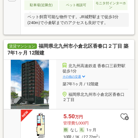
モニタ付インターホ
駐車場(近隣含)
ペット相談可
ン
ペット飼育可能な物件です。JR城野駅まで徒歩3分
(240m)で小倉駅までのアクセスも良好です。
福岡県北九州市小倉北区香春口２丁目 築
賃貸マンション
7年1ヶ月 12階建
北九州高速鉄道 香春口三萩野駅
徒歩1分
その他の交通
築7年1ヶ月 / 12階建
福岡県北九州市小倉北区香春口
２丁目
5.50
万円
管理費5,000円
なし
1ヶ月
2
10階 / 1K（27.72m
）