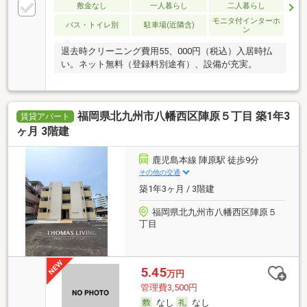
敷金なし
一人暮らし
二人暮らし
モニタ付インターホ
バス・トイレ別
駐車場(近隣含)
ン
退去時クリーニング費用55、000円（税込）入居時払
い。ネット無料（登録料別途有）、設備が充実。
福岡県北九州市八幡西区陣原５丁目 築1年3
賃貸アパート
ヶ月 3階建
鹿児島本線 陣原駅 徒歩9分
その他の交通
築1年3ヶ月 / 3階建
福岡県北九州市八幡西区陣原５
丁目
5.45
万円
管理費3,500円
なし
なし