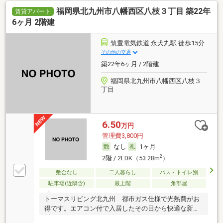
福岡県北九州市八幡西区八枝３丁目 築22年
賃貸アパート
6ヶ月 2階建
筑豊電気鉄道 永犬丸駅 徒歩15分
その他の交通
築22年6ヶ月 / 2階建
福岡県北九州市八幡西区八枝３
丁目
6.50
万円
管理費3,800円
なし
1ヶ月
2
2階 / 2LDK（53.28m
）
敷金なし
二人暮らし
バス・トイレ別
駐車場(近隣含)
最上階
角部屋
トーマスリビング北九州 都市ガス仕様で光熱費がお
得です。エアコン付で入居したその日から快適な新生
活。