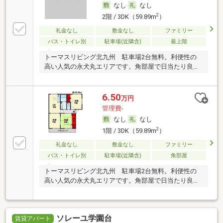
なし
なし
2
2階 / 3DK（59.89m
）
礼金なし
敷金なし
ファミリー
バス・トイレ別
駐車場(近隣含)
最上階
トーマスリビング北九州 駐車場2台無料。利便性の
高い人気の永犬丸エリアです。角部屋で日当たり良
好。
6.50
万円
管理費-
なし
なし
2
1階 / 3DK（59.89m
）
礼金なし
敷金なし
ファミリー
バス・トイレ別
駐車場(近隣含)
角部屋
トーマスリビング北九州 駐車場2台無料。利便性の
高い人気の永犬丸エリアです。角部屋で日当たり良
好。
ソレーユ学園台
賃貸アパート