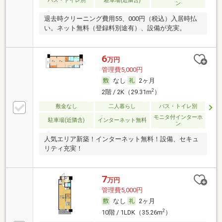
バス・トイレ別
駐車場(近隣含)
ン
退去時クリーニング費用55、000円（税込）入居時払
い。ネット無料（登録料別途有）、設備が充実。
6
万円
管理費5,000円
なし
2ヶ月
2
2階 / 2K（29.31m
）
敷金なし
二人暮らし
バス・トイレ別
モニタ付インターホ
駐車場(近隣含)
インターネット無料
ン
人気エリア新築！インターネット無料！設備、セキュ
リティ充実！
7
万円
管理費5,000円
なし
2ヶ月
2
10階 / 1LDK（35.26m
）