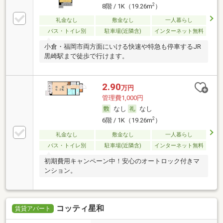
2
8階 / 1K（19.26m
）
礼金なし
敷金なし
一人暮らし
バス・トイレ別
駐車場(近隣含)
インターネット無料
小倉・福岡市両方面にいける快速や特急も停車するJR
黒崎駅まで徒歩で行けます。
2.90
万円
管理費1,000円
なし
なし
2
6階 / 1K（19.26m
）
礼金なし
敷金なし
一人暮らし
バス・トイレ別
駐車場(近隣含)
インターネット無料
初期費用キャンペーン中！安心のオートロック付きマ
ンション。
コッティ星和
賃貸アパート