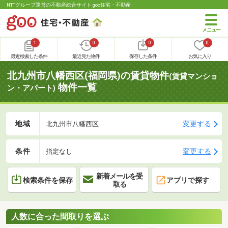
NTTグループ運営の不動産総合サイト goo住宅・不動産
1
0
0
0
最近検索した条件
最近見た物件
保存した条件
お気に入り
北九州市八幡西区(福岡県)の賃貸物件
(賃貸マンショ
物件一覧
ン・アパート)
地域
変更する
北九州市八幡西区
条件
変更する
指定なし
新着メールを受
検索条件を保存
アプリで探す
取る
人数に合った間取りを選ぶ