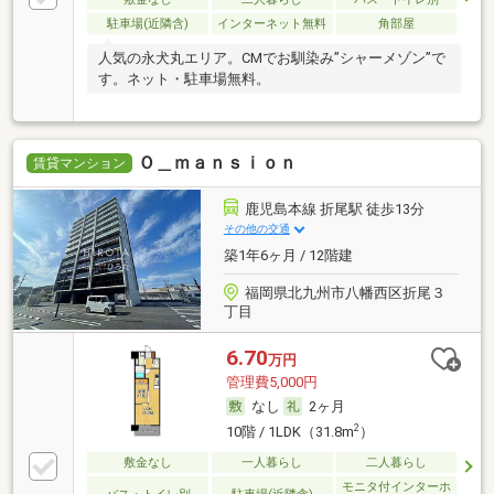
駐車場(近隣含)
インターネット無料
角部屋
人気の永犬丸エリア。CMでお馴染み”シャーメゾン”で
す。ネット・駐車場無料。
Ｏ＿ｍａｎｓｉｏｎ
賃貸マンション
鹿児島本線 折尾駅 徒歩13分
その他の交通
築1年6ヶ月 / 12階建
福岡県北九州市八幡西区折尾３
丁目
6.70
万円
管理費5,000円
なし
2ヶ月
2
10階 / 1LDK（31.8m
）
敷金なし
一人暮らし
二人暮らし
モニタ付インターホ