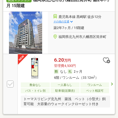
賃貸マンション
月 15階建
鹿児島本線 黒崎駅 徒歩12分
その他の交通
築2年7ヶ月 / 15階建
福岡県北九州市八幡西区筒井町
6.20
万円
管理費4,500円
なし
2ヶ月
2
6階 / ワンルーム（33.12m
）
敷金なし
一人暮らし
ワンルーム
バス・トイレ別
駐車場(近隣含)
ペット相談可
トーマスリビング北九州 築浅 ペット（小型犬）飼
育可能 大容量のウォークインクローゼット付き