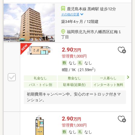
鹿児島本線 黒崎駅 徒歩12分
その他の交通
築34年4ヶ月 / 12階建
福岡県北九州市八幡西区紅梅１
丁目
2.90
万円
管理費1,000円
なし
なし
2
8階 / 1K（21.59m
）
礼金なし
敷金なし
一人暮らし
バス・トイレ別
駐車場(近隣含)
インターネット無料
初期費用キャンペーン中。安心のオートロック付きマ
ンション。
2.90
万円
管理費1,000円
なし
なし