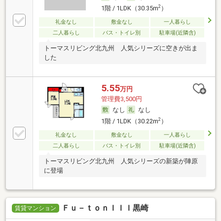
2
1階 / 1LDK（30.35m
）
礼金なし
敷金なし
一人暮らし
二人暮らし
バス・トイレ別
駐車場(近隣含)
トーマスリビング北九州 人気シリーズに空きが出ま
した
5.55
万円
管理費3,500円
なし
なし
2
1階 / 1LDK（30.22m
）
礼金なし
敷金なし
一人暮らし
二人暮らし
バス・トイレ別
駐車場(近隣含)
トーマスリビング北九州 人気シリーズの新築が陣原
に登場
Ｆｕ－ｔｏｎＩＩＩ黒崎
賃貸マンション