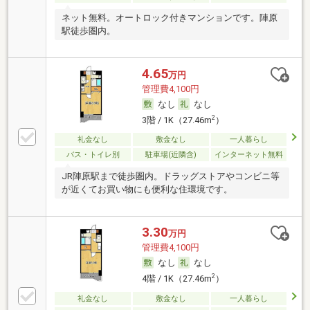
ネット無料。オートロック付きマンションです。陣原
駅徒歩圏内。
4.65
万円
管理費4,100円
なし
なし
2
3階 / 1K（27.46m
）
礼金なし
敷金なし
一人暮らし
バス・トイレ別
駐車場(近隣含)
インターネット無料
JR陣原駅まで徒歩圏内。ドラッグストアやコンビニ等
が近くてお買い物にも便利な住環境です。
3.30
万円
管理費4,100円
なし
なし
2
4階 / 1K（27.46m
）
礼金なし
敷金なし
一人暮らし