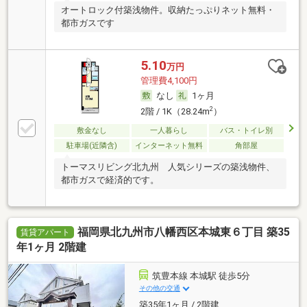
オートロック付築浅物件。収納たっぷりネット無料・
都市ガスです
5.10
万円
管理費4,100円
なし
1ヶ月
2
2階 / 1K（28.24m
）
敷金なし
一人暮らし
バス・トイレ別
駐車場(近隣含)
インターネット無料
角部屋
トーマスリビング北九州 人気シリーズの築浅物件、
都市ガスで経済的です。
福岡県北九州市八幡西区本城東６丁目 築35
賃貸アパート
年1ヶ月 2階建
筑豊本線 本城駅 徒歩5分
その他の交通
築35年1ヶ月 / 2階建