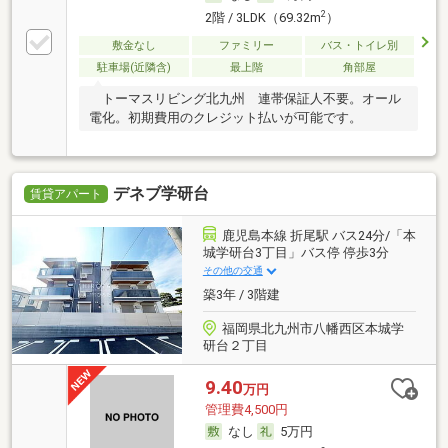
2
2階 / 3LDK（69.32m
）
敷金なし
ファミリー
バス・トイレ別
駐車場(近隣含)
最上階
角部屋
トーマスリビング北九州 連帯保証人不要。オール
電化。初期費用のクレジット払いが可能です。
デネブ学研台
賃貸アパート
鹿児島本線 折尾駅 バス24分/「本
城学研台3丁目」バス停 停歩3分
その他の交通
築3年 / 3階建
福岡県北九州市八幡西区本城学
研台２丁目
9.40
万円
管理費4,500円
なし
5万円