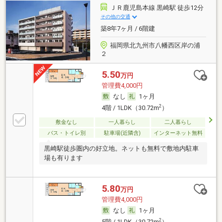
ＪＲ鹿児島本線 黒崎駅 徒歩12分
その他の交通
築8年7ヶ月 / 6階建
福岡県北九州市八幡西区岸の浦
２
5.50
万円
管理費4,000円
なし
1ヶ月
2
4階 / 1LDK（30.72m
）
敷金なし
一人暮らし
二人暮らし
バス・トイレ別
駐車場(近隣含)
インターネット無料
黒崎駅徒歩圏内の好立地。ネットも無料で敷地内駐車
場も有ります
5.80
万円
管理費4,000円
なし
1ヶ月
2
5階 / 1LDK（30.72m
）