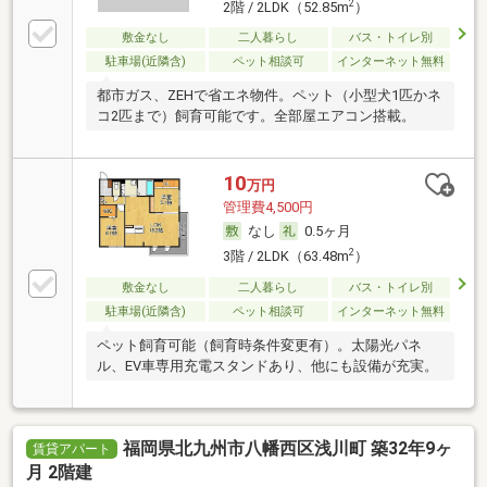
2
2階 / 2LDK（52.85m
）
敷金なし
二人暮らし
バス・トイレ別
駐車場(近隣含)
ペット相談可
インターネット無料
都市ガス、ZEHで省エネ物件。ペット（小型犬1匹かネ
コ2匹まで）飼育可能です。全部屋エアコン搭載。
10
万円
管理費4,500円
なし
0.5ヶ月
2
3階 / 2LDK（63.48m
）
敷金なし
二人暮らし
バス・トイレ別
駐車場(近隣含)
ペット相談可
インターネット無料
ペット飼育可能（飼育時条件変更有）。太陽光パネ
ル、EV車専用充電スタンドあり、他にも設備が充実。
福岡県北九州市八幡西区浅川町 築32年9ヶ
賃貸アパート
月 2階建