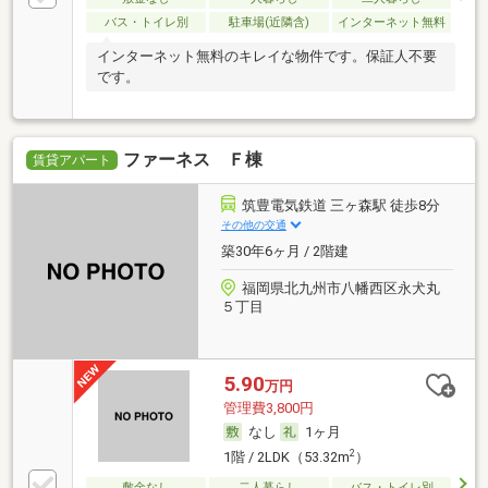
バス・トイレ別
駐車場(近隣含)
インターネット無料
インターネット無料のキレイな物件です。保証人不要
です。
ファーネス Ｆ棟
賃貸アパート
筑豊電気鉄道 三ヶ森駅 徒歩8分
その他の交通
築30年6ヶ月 / 2階建
福岡県北九州市八幡西区永犬丸
５丁目
5.90
万円
管理費3,800円
なし
1ヶ月
2
1階 / 2LDK（53.32m
）
敷金なし
二人暮らし
バス・トイレ別