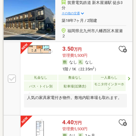
筑豊電気鉄道 新木屋瀬駅 徒歩3
分
その他の交通
築18年7ヶ月 / 2階建
福岡県北九州市八幡西区木屋瀬
２
3.50
万円
管理費5,500円
なし
なし
2
1階 / 1K（22.35m
）
礼金なし
敷金なし
一人暮らし
モニタ付インターホ
バス・トイレ別
駐車場(近隣含)
ン
人気の家具家電付き物件。敷地内駐車場も取れます。
4.40
万円
管理費5,500円
なし
1ヶ月