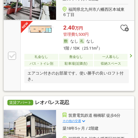
福岡県北九州市八幡西区本城東
６丁目
2.40
万円
管理費5,500円
なし
なし
2
1階 / 1DK（25.11m
）
礼金なし
敷金なし
一人暮らし
バス・トイレ別
駐車場(近隣含)
収納スペース
エアコン付きのお部屋です。使い勝手の良いロフト付
き。
レオパレス花忍
賃貸アパート
筑豊電気鉄道 楠橋駅 徒歩6分
その他の交通
築18年5ヶ月 / 2階建