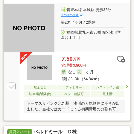
筑豊本線 本城駅 徒歩32分
その他の交通
築20年1ヶ月 / 2階建
福岡県北九州市八幡西区浅川学
園台１丁目
7.50
万円
管理費3,800円
なし
1ヶ月
2
2階 / 3LDK（64.84m
）
敷金なし
ファミリー
バス・トイレ別
駐車場(近隣含)
ペット相談可
最上階
トーマスリビング北九州 浅川の人気物件に空きが出
ました。当社ではカードによる初期費用の分割も可能
です
ベルドミール Ｄ棟
賃貸アパート