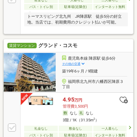
敷金なし
一人暮らし
二人暮らし
バス・トイレ別
駐車場(近隣含)
インターネット無料
トーマスリビング北九州 JR陣原駅 徒歩5分の好立
地。当店では、初期費用のクレジット払いが可能。
グランド・コスモ
賃貸マンション
鹿児島本線 陣原駅 徒歩6分
その他の交通
築19年6ヶ月 / 9階建
福岡県北九州市八幡西区陣原３
丁目
4.95
万円
管理費3,500円
なし
なし
2
3階 / 1K（31.35m
）
礼金なし
敷金なし
一人暮らし
バス・トイレ別
駐車場(近隣含)
インターネット無料