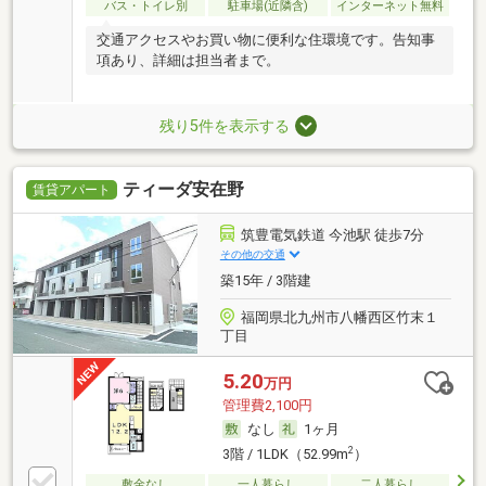
バス・トイレ別
駐車場(近隣含)
インターネット無料
交通アクセスやお買い物に便利な住環境です。告知事
項あり、詳細は担当者まで。
残り5件を表示する
ティーダ安在野
賃貸アパート
筑豊電気鉄道 今池駅 徒歩7分
その他の交通
築15年 / 3階建
福岡県北九州市八幡西区竹末１
丁目
5.20
万円
管理費2,100円
なし
1ヶ月
2
3階 / 1LDK（52.99m
）
敷金なし
一人暮らし
二人暮らし