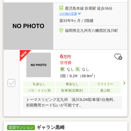
鹿児島本線 折尾駅 徒歩36分
その他の交通
築32年9ヶ月 / 2階建
福岡県北九州市八幡西区浅川町
6
万円
管理費-
なし
なし
2
2階 / 3LDK（68.8m
）
礼金なし
敷金なし
ファミリー
バス・トイレ別
駐車場(近隣含)
最上階
トーマスリビング北九州 浅川3LDK駐車場1台無料。
初期費用カード払いが可能です。
ギャラン黒崎
賃貸マンション