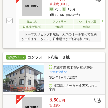
管理費3,800円
なし
1ヶ月
2
1階 / 3LDK（66.02m
）
敷金なし
ファミリー
バス・トイレ別
駐車場(近隣含)
角部屋
南向き
トーマスリビング折尾店 人気のオール電化で節約
が出来ます。さらに、駐車場代が2台分無料です。
コンフォート八枝 Ｂ棟
賃貸アパート
筑豊本線 東水巻駅 徒歩29分
その他の交通
築24年1ヶ月 / 2階建
福岡県北九州市八幡西区八枝１
丁目
6.50
万円
管理費-