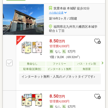
筑豊本線 本城駅 徒歩32分
その他の交通
築16年2ヶ月 / 2階建
福岡県北九州市八幡西区本城学
研台１丁目
8.50
万円
管理費4,000円
なし
5万円
2
1階 / 3LDK（69.32m
）
敷金なし
ファミリー
バス・トイレ別
駐車場(近隣含)
インターネット無料
角部屋
インターネット無料・人気のメゾネットタイプです♪
8.50
万円
管理費4,000円
なし
5万円