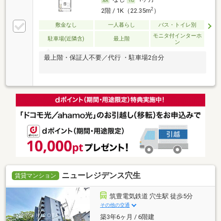
2
2階 / 1K（22.35m
）
敷金なし
一人暮らし
バス・トイレ別
モニタ付インターホ
駐車場(近隣含)
最上階
ン
最上階・保証人不要／代行 ・駐車場2台分
ニューレジデンス穴生
賃貸マンション
筑豊電気鉄道 穴生駅 徒歩5分
その他の交通
築3年6ヶ月 / 6階建