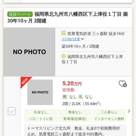
福岡県北九州市八幡西区下上津役１丁目 築
賃貸アパート
30年10ヶ月 2階建
筑豊電気鉄道 三ヶ森駅 徒歩16分
その他の交通
築30年10ヶ月 / 2階建
福岡県北九州市八幡西区下上津
役１丁目
5.20
万円
管理費-
なし
なし
2
2階 / 2LDK（55.44m
）
礼金なし
敷金なし
二人暮らし
バス・トイレ別
駐車場(近隣含)
インターネット無料
トーマスリビング北九州 敷金、礼金0で初期費用控
えめ。筑豊電鉄三ヶ森駅まで徒歩10分圏内。