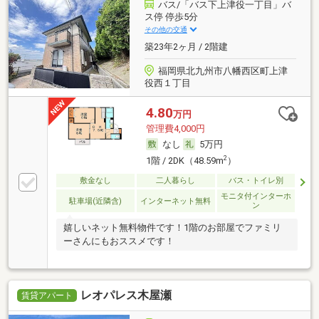
バス/「バス下上津役一丁目」バ
ス停 停歩5分
その他の交通
築23年2ヶ月 / 2階建
福岡県北九州市八幡西区町上津
役西１丁目
4.80
万円
管理費4,000円
なし
5万円
2
1階 / 2DK（48.59m
）
敷金なし
二人暮らし
バス・トイレ別
モニタ付インターホ
駐車場(近隣含)
インターネット無料
ン
嬉しいネット無料物件です！1階のお部屋でファミリ
ーさんにもおススメです！
レオパレス木屋瀬
賃貸アパート