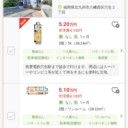
福岡県北九州市八幡西区穴生２
丁目
5.20
万円
管理費4,100円
なし
1ヶ月
2
3階 / 1K（28.24m
）
敷金なし
一人暮らし
バス・トイレ別
駐車場(近隣含)
インターネット無料
角部屋
筑豊電鉄穴生駅まで徒歩で行けます。周辺にはスーパ
ーやコンビニ等が近くて何をするにも便利な立地。
5.10
万円
管理費4,100円
なし
1ヶ月
2
2階 / ワンルーム（28.22m
）
敷金なし
一人暮らし
ワンルーム
バス・トイレ別
駐車場(近隣含)
インターネット無料