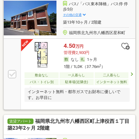
バス/「バス東本陣橋」バス停 停
歩5分
その他の交通
築13年10ヶ月 / 2階建
福岡県北九州市八幡西区星和町
4.50
万円
管理費2,900円
なし
1ヶ月
2
1階 / 1LDK（37.76m
）
敷金なし
一人暮らし
二人暮らし
バス・トイレ別
駐車場(近隣含)
インターネット無料
インターネット無料・都市ガスでお財布に優しいで
す。お早目に
福岡県北九州市八幡西区町上津役西１丁目
賃貸アパート
築23年2ヶ月 2階建