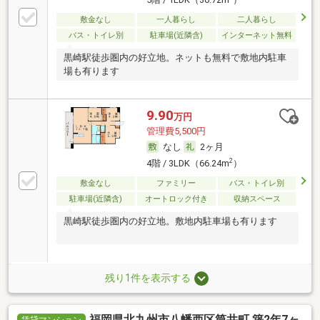
敷金なし
一人暮らし
二人暮らし
バス・トイレ別
駐車場(近隣含)
インターネット無料
黒崎駅徒歩圏内の好立地。ネットも無料で敷地内駐車
場も有ります
9.90
万円
管理費5,500円
なし
2ヶ月
2
4階 / 3LDK（66.24m
）
敷金なし
ファミリー
バス・トイレ別
駐車場(近隣含)
オートロック付き
収納スペース
黒崎駅徒歩圏内の好立地。敷地内駐車場も有ります
残り1件を表示する
福岡県北九州市八幡西区筒井町 築2年7ヶ