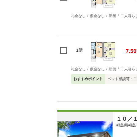
礼金なし
敷金なし
新築
二人暮ら
1階
7.50
礼金なし
敷金なし
新築
二人暮ら
おすすめポイント
ペット相談可・二
１０／
福島県福島