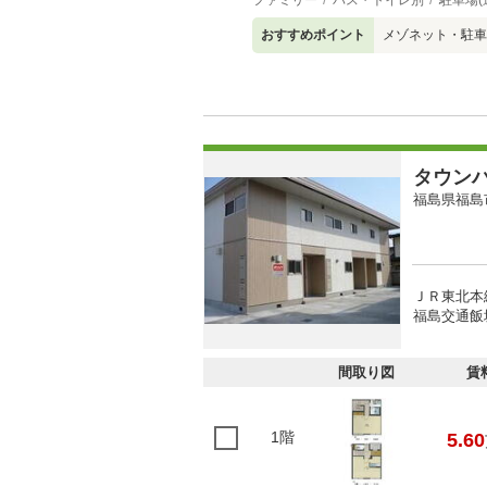
ファミリー
バス・トイレ別
駐車場(
おすすめポイント
メゾネット・駐車
タウン
福島県福島
ＪＲ東北本線
福島交通飯坂
間取り図
賃
1階
5.60