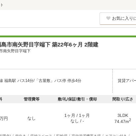
ト
お気に入り
島市南矢野目字端下 築22年6ヶ月 2階建
市南矢野目字端下
 福島駅 バス14分/「古屋敷」バス停 停歩4分
賃貸アパ
料
管理費等
敷/礼/保証/敷引・償却
間取り/広さ
1ヶ月 / 1ヶ月
3LDK
なし
万円
2
なし / -
74.47m