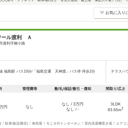
人入居可・メゾネット・駐車場2台分・管理人巡回・最上階・保証人不要／代行 ・
お気に入り
ワール渡利 Ａ
市渡利字柳小路
線 福島駅 バス10分/「福島交通 天神渡」バス停 停歩2分
テラスハ
料
管理費等
敷/礼/保証/敷引・償却
間取り/広さ
なし / 3万円
3LDK
なし
万円
2
なし / -
83.65m
別
駐車場(近隣含)
角部屋
モニタ付インターホン
室内洗濯機置き場
エアコ