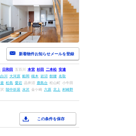
山
日和田
五百川
本宮
杉田
二本松
安達
北白川
大河原
船岡
槻木
岩沼
館腰
名取
塩釜
松島
愛宕
品井沼
鹿島台
松山町
小牛田
前沢
陸中折居
水沢
金ケ崎
六原
北上
村崎野
この条件を保存