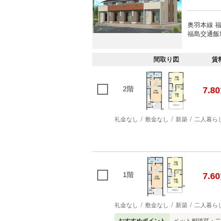
奥羽本線 福
福島交通飯坂
間取り図
賃
2階
7.80
礼金なし
敷金なし
新築
二人暮ら
1階
7.60
礼金なし
敷金なし
新築
二人暮ら