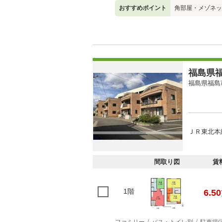
おすすめポイント
角部屋・メゾネッ
福島県福
福島県福島
ＪＲ東北本線
間取り図
賃
1階
6.50