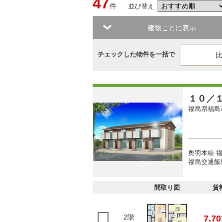
47
件
並び替え
建物ごとに表示
チェックした物件を一括で
１０／
福島県福島
奥羽本線 福
福島交通飯坂
間取り図
賃
2階
7.70