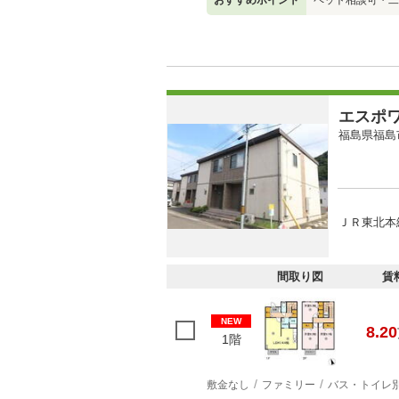
おすすめポイント
ペット相談可・二
エスポ
福島県福島
ＪＲ東北本
間取り図
賃
NEW
8.20
1階
敷金なし
ファミリー
バス・トイレ