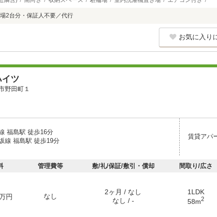
近隣含)
南向き
収納スペース
駐輪場
室内洗濯機置き場
エアコン付き
場2台分・保証人不要／代行
お気に入り
ハイツ
市野田町１
 福島駅 徒歩16分
賃貸アパ
線 福島駅 徒歩19分
料
管理費等
敷/礼/保証/敷引・償却
間取り/広さ
2ヶ月 / なし
1LDK
なし
万円
2
なし / -
58m