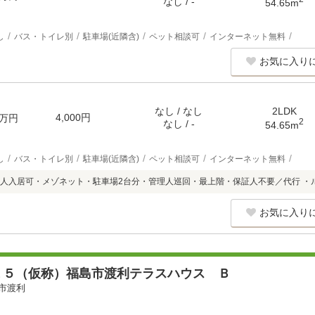
なし / -
54.65m
し
バス・トイレ別
駐車場(近隣含)
ペット相談可
インターネット無料
お気に入り
なし / なし
2LDK
4,000円
万円
2
なし / -
54.65m
し
バス・トイレ別
駐車場(近隣含)
ペット相談可
インターネット無料
人入居可・メゾネット・駐車場2台分・管理人巡回・最上階・保証人不要／代行 ・
お気に入り
１５（仮称）福島市渡利テラスハウス Ｂ
市渡利