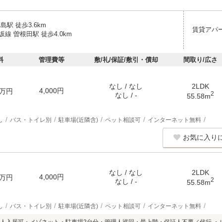
島駅 徒歩3.6km
賃貸アパ
線 曽根田駅 徒歩4.0km
料
管理費等
敷/礼/保証/敷引・償却
間取り/広さ
なし / なし
2LDK
4,000円
万円
2
なし / -
55.58m
し
バス・トイレ別
駐車場(近隣含)
ペット相談可
インターネット無料
お気に入り
なし / なし
2LDK
4,000円
万円
2
なし / -
55.58m
し
バス・トイレ別
駐車場(近隣含)
ペット相談可
インターネット無料