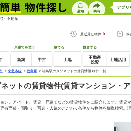
住宅・不動産
0
最近見た物件
保
一戸建てを買う
建てる
投資する
不動産
古
新築
中古
土地
土地活用
投資
市
>
東北本線
>
福島駅
>
福島駅のメゾネットの賃貸情報 物件一覧
ゾネットの賃貸物件(賃貸マンション・ア
ンション、アパート、賃貸一戸建てなどの賃貸物件をご紹介します。賃貸
・専有面積・間取り・写真・人気のこだわり条件から物件を簡単検索。理