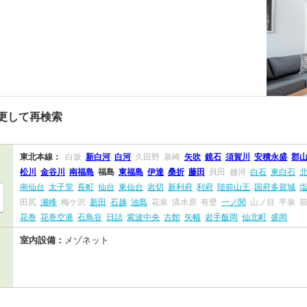
更して再検索
東北本線：
白坂
新白河
白河
久田野
泉崎
矢吹
鏡石
須賀川
安積永盛
郡
松川
金谷川
南福島
福島
東福島
伊達
桑折
藤田
貝田
越河
白石
東白石
南仙台
太子堂
長町
仙台
東仙台
岩切
新利府
利府
陸前山王
国府多賀城
田尻
瀬峰
梅ケ沢
新田
石越
油島
花泉
清水原
有壁
一ノ関
山ノ目
平泉
花巻
花巻空港
石鳥谷
日詰
紫波中央
古館
矢幅
岩手飯岡
仙北町
盛岡
室内設備：
メゾネット