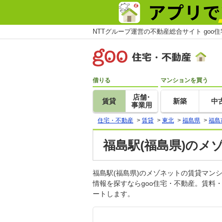
NTTグループ運営の不動産総合サイト goo
借りる
マンションを買う
店舗･
賃貸
新築
中
事業用
住宅・不動産
>
賃貸
>
東北
>
福島県
>
福島
福島駅(福島県)のメ
福島駅(福島県)のメゾネットの賃貸マ
情報を探すならgoo住宅・不動産。賃料
ートします。