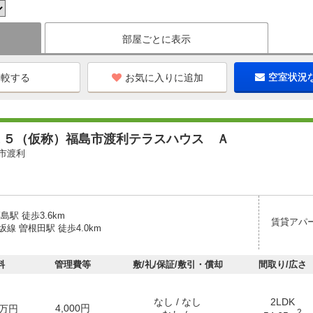
部屋ごとに表示
お気に入りに追加
空室状況
１５（仮称）福島市渡利テラスハウス Ａ
市渡利
島駅 徒歩3.6km
賃貸アパ
線 曽根田駅 徒歩4.0km
料
管理費等
敷/礼/保証/敷引・償却
間取り/広さ
なし / なし
2LDK
4,000円
万円
2