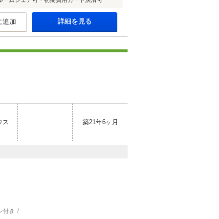
ルームシェア可・初期費用カード決済可
詳細を見る
に追加
ウス
築21年6ヶ月
ン付き