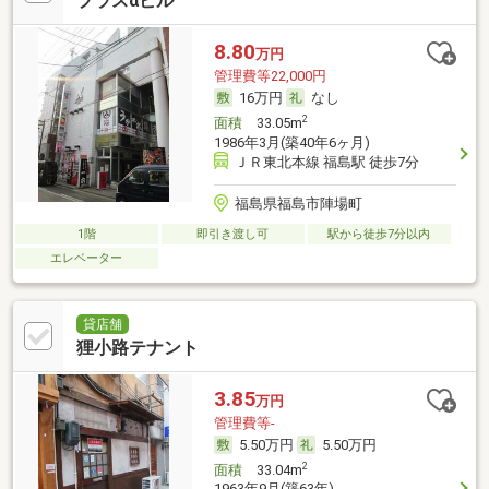
プラスαビル
8.80
万円
管理費等22,000円
16万円
なし
2
面積
33.05m
1986年3月(築40年6ヶ月)
ＪＲ東北本線 福島駅 徒歩7分
福島県福島市陣場町
1階
即引き渡し可
駅から徒歩7分以内
エレベーター
貸店舗
狸小路テナント
3.85
万円
管理費等-
5.50万円
5.50万円
2
面積
33.04m
1963年9月(築63年)