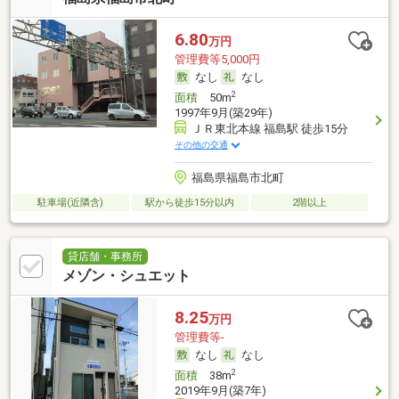
6.80
万円
管理費等5,000円
なし
なし
2
面積
50m
1997年9月(築29年)
ＪＲ東北本線 福島駅 徒歩15分
その他の交通
福島県福島市北町
駐車場(近隣含)
駅から徒歩15分以内
2階以上
貸店舗・事務所
メゾン・シュエット
8.25
万円
管理費等-
なし
なし
2
面積
38m
2019年9月(築7年)