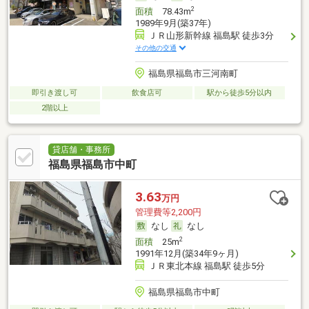
2
面積
78.43m
1989年9月(築37年)
ＪＲ山形新幹線 福島駅 徒歩3分
その他の交通
福島県福島市三河南町
即引き渡し可
飲食店可
駅から徒歩5分以内
2階以上
貸店舗・事務所
福島県福島市中町
3.63
万円
管理費等2,200円
なし
なし
2
面積
25m
1991年12月(築34年9ヶ月)
ＪＲ東北本線 福島駅 徒歩5分
福島県福島市中町