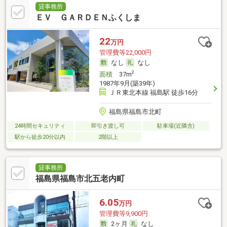
貸事務所
ＥＶ ＧＡＲＤＥＮふくしま
22
万円
管理費等22,000円
なし
なし
2
面積
37m
1987年9月(築39年)
ＪＲ東北本線 福島駅 徒歩16分
福島県福島市北町
24時間セキュリティ
即引き渡し可
駐車場(近隣含)
駅から徒歩20分以内
2階以上
貸事務所
福島県福島市北五老内町
6.05
万円
管理費等9,900円
2ヶ月
なし