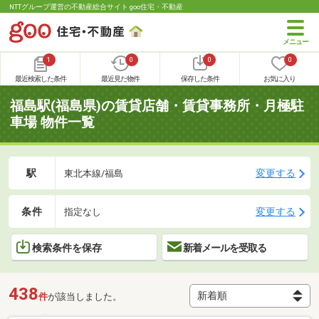
NTTグループ運営の不動産総合サイト goo住宅・不動産
1
0
0
0
最近検索した条件
最近見た物件
保存した条件
お気に入り
福島駅(福島県)の賃貸店舗・賃貸事務所・月極駐
車場 物件一覧
駅
変更する
東北本線/福島
条件
変更する
指定なし
検索条件を保存
新着メールを受取る
438
件
が該当しました。