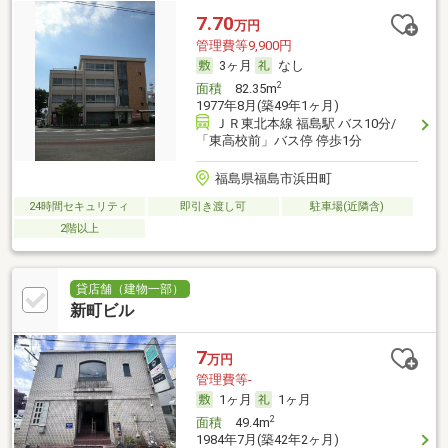
7.70
万円
管理費等9,900円
3ヶ月
なし
2
面積
82.35m
1977年8月(築49年1ヶ月)
ＪＲ東北本線 福島駅 バス10分/
「東高校前」バス停 停歩1分
福島県福島市浜田町
24時間セキュリティ
即引き渡し可
駐車場(近隣含)
2階以上
貸店舗（建物一部）
新町ビル
7
万円
管理費等-
1ヶ月
1ヶ月
2
面積
49.4m
1984年7月(築42年2ヶ月)