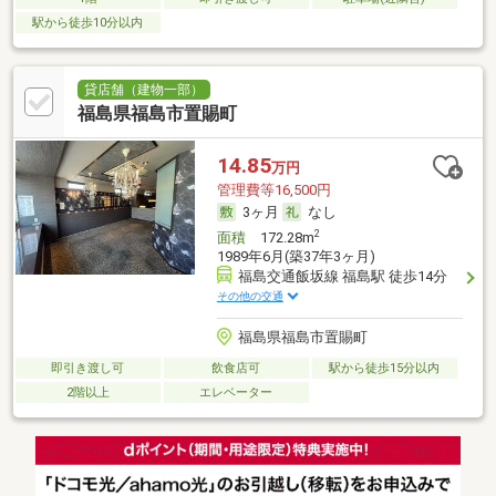
駅から徒歩10分以内
貸店舗（建物一部）
福島県福島市置賜町
14.85
万円
管理費等16,500円
3ヶ月
なし
2
面積
172.28m
1989年6月(築37年3ヶ月)
福島交通飯坂線 福島駅 徒歩14分
その他の交通
福島県福島市置賜町
即引き渡し可
飲食店可
駅から徒歩15分以内
2階以上
エレベーター