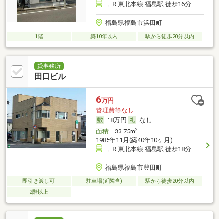
ＪＲ東北本線 福島駅 徒歩16分
福島県福島市浜田町
1階
築10年以内
駅から徒歩20分以内
貸事務所
田口ビル
6
万円
管理費等なし
18万円
なし
2
面積
33.75m
1985年11月(築40年10ヶ月)
ＪＲ東北本線 福島駅 徒歩18分
福島県福島市豊田町
即引き渡し可
駐車場(近隣含)
駅から徒歩20分以内
2階以上