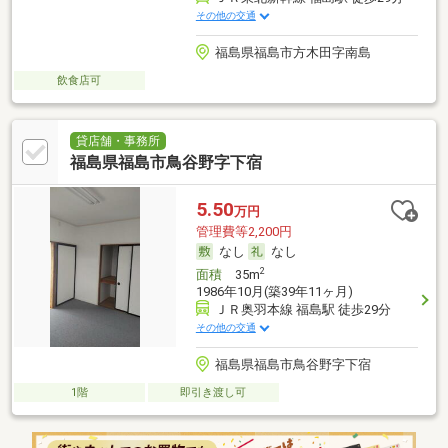
その他の交通
福島県福島市方木田字南島
飲食店可
貸店舗・事務所
福島県福島市鳥谷野字下宿
5.50
万円
管理費等2,200円
なし
なし
2
面積
35m
1986年10月(築39年11ヶ月)
ＪＲ奥羽本線 福島駅 徒歩29分
その他の交通
福島県福島市鳥谷野字下宿
1階
即引き渡し可