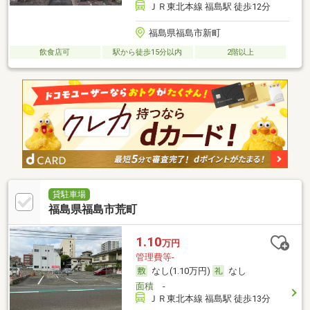
ＪＲ東北本線 福島駅 徒歩12分
福島県福島市新町
飲食店可
駅から徒歩15分以内
2階以上
貸駐車場
福島県福島市荒町
1.10
万円
管理費等-
なし(1.10万円)
なし
面積
-
ＪＲ東北本線 福島駅 徒歩13分