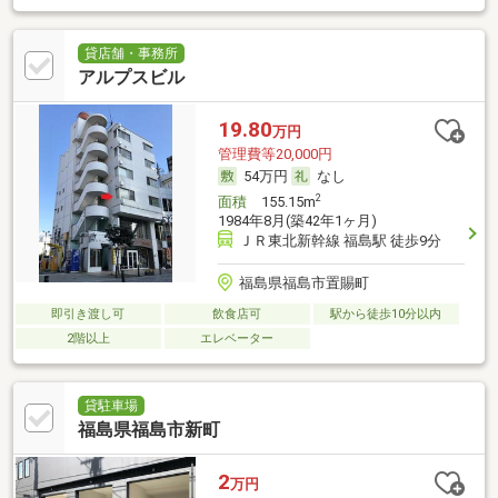
貸店舗・事務所
アルプスビル
19.80
万円
管理費等20,000円
54万円
なし
2
面積
155.15m
1984年8月(築42年1ヶ月)
ＪＲ東北新幹線 福島駅 徒歩9分
福島県福島市置賜町
即引き渡し可
飲食店可
駅から徒歩10分以内
2階以上
エレベーター
貸駐車場
福島県福島市新町
2
万円