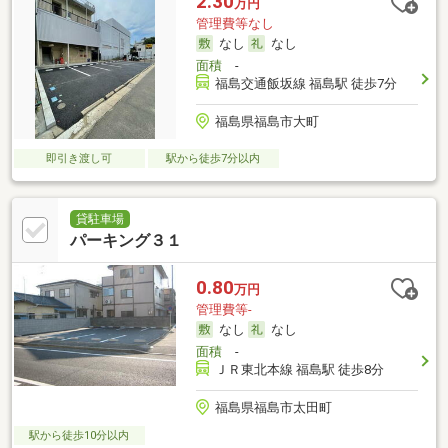
2.30
万円
管理費等なし
なし
なし
面積
-
福島交通飯坂線 福島駅 徒歩7分
福島県福島市大町
即引き渡し可
駅から徒歩7分以内
貸駐車場
パーキング３１
0.80
万円
管理費等-
なし
なし
面積
-
ＪＲ東北本線 福島駅 徒歩8分
福島県福島市太田町
駅から徒歩10分以内