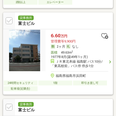
2階以上
エレベーター
貸事務所
富士ビル
6.60
万円
管理費等9,900円
2ヶ月
なし
2
面積
49.63m
1977年8月(築49年1ヶ月)
ＪＲ東北本線 福島駅 バス10分/
「東高校前」バス停 停歩1分
福島県福島市浜田町
24時間セキュリティ
1階
即引き渡し可
駐車場(近隣含)
貸事務所
富士ビル