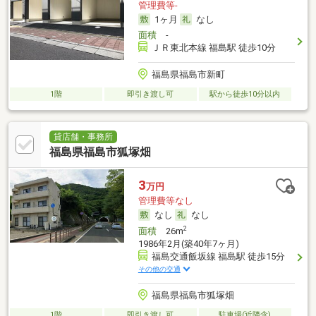
管理費等-
1ヶ月
なし
面積
-
ＪＲ東北本線 福島駅 徒歩10分
福島県福島市新町
1階
即引き渡し可
駅から徒歩10分以内
貸店舗・事務所
福島県福島市狐塚畑
3
万円
管理費等なし
なし
なし
2
面積
26m
1986年2月(築40年7ヶ月)
福島交通飯坂線 福島駅 徒歩15分
その他の交通
福島県福島市狐塚畑
1階
即引き渡し可
駐車場(近隣含)