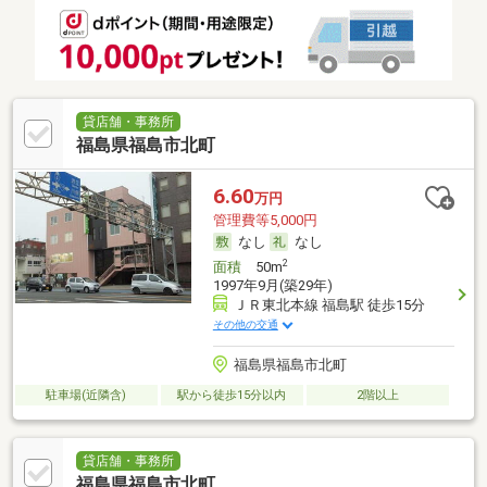
貸店舗・事務所
福島県福島市北町
6.60
万円
管理費等5,000円
なし
なし
2
面積
50m
1997年9月(築29年)
ＪＲ東北本線 福島駅 徒歩15分
その他の交通
福島県福島市北町
駐車場(近隣含)
駅から徒歩15分以内
2階以上
貸店舗・事務所
福島県福島市北町