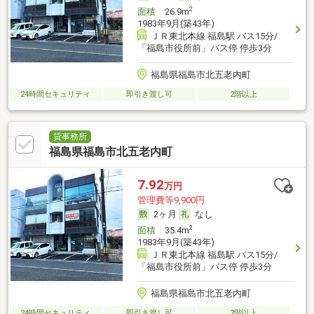
2
面積
26.9m
1983年9月(築43年)
ＪＲ東北本線 福島駅 バス15分/
「福島市役所前」バス停 停歩3分
福島県福島市北五老内町
24時間セキュリティ
即引き渡し可
2階以上
貸事務所
福島県福島市北五老内町
7.92
万円
管理費等9,900円
2ヶ月
なし
2
面積
35.4m
1983年9月(築43年)
ＪＲ東北本線 福島駅 バス15分/
「福島市役所前」バス停 停歩3分
福島県福島市北五老内町
24時間セキュリティ
即引き渡し可
2階以上