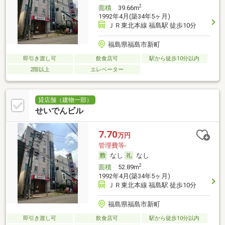
2
面積
39.66m
1992年4月(築34年5ヶ月)
ＪＲ東北本線 福島駅 徒歩10分
福島県福島市新町
即引き渡し可
飲食店可
駅から徒歩10分以内
2階以上
エレベーター
貸店舗（建物一部）
せいでんビル
7.70
万円
管理費等-
なし
なし
2
面積
52.89m
1992年4月(築34年5ヶ月)
ＪＲ東北本線 福島駅 徒歩10分
福島県福島市新町
即引き渡し可
飲食店可
駅から徒歩10分以内