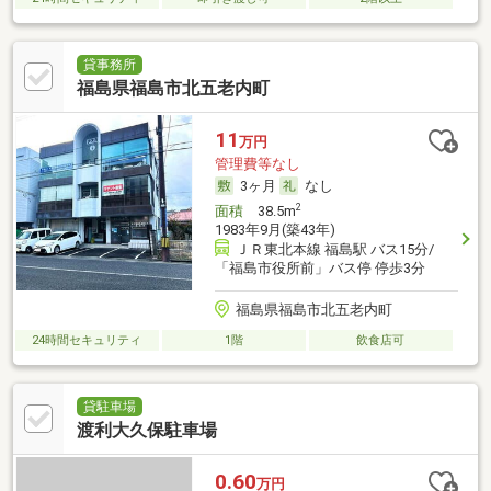
貸事務所
福島県福島市北五老内町
11
万円
管理費等なし
3ヶ月
なし
2
面積
38.5m
1983年9月(築43年)
ＪＲ東北本線 福島駅 バス15分/
「福島市役所前」バス停 停歩3分
福島県福島市北五老内町
24時間セキュリティ
1階
飲食店可
貸駐車場
渡利大久保駐車場
0.60
万円