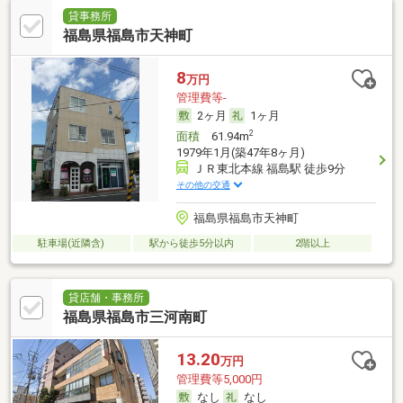
貸事務所
福島県福島市天神町
8
万円
管理費等-
2ヶ月
1ヶ月
2
面積
61.94m
1979年1月(築47年8ヶ月)
ＪＲ東北本線 福島駅 徒歩9分
その他の交通
福島県福島市天神町
駐車場(近隣含)
駅から徒歩5分以内
2階以上
貸店舗・事務所
福島県福島市三河南町
13.20
万円
管理費等5,000円
なし
なし