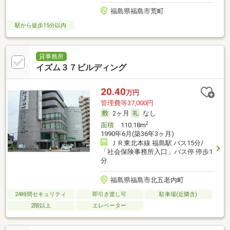
福島県福島市荒町
駅から徒歩15分以内
貸事務所
イズム３７ビルディング
20.40
万円
管理費等37,000円
2ヶ月
なし
2
面積
110.18m
1990年6月(築36年3ヶ月)
ＪＲ東北本線 福島駅 バス15分/
「社会保険事務所入口」バス停 停歩1
分
福島県福島市北五老内町
24時間セキュリティ
即引き渡し可
駐車場(近隣含)
2階以上
エレベーター