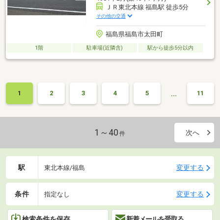
ＪＲ東北本線 福島駅 徒歩5分
その他の交通
福島県福島市太田町
1階
駐車場(近隣含)
駅から徒歩5分以内
…
1
2
3
4
5
11
1～40
次へ
件
駅
変更する
東北本線/福島
条件
変更する
指定なし
検索条件を保存
新着メールを受取る