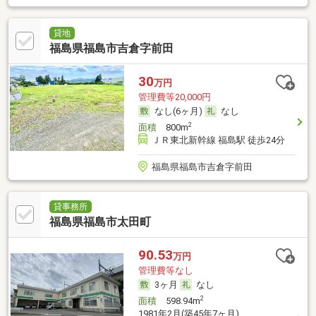
貸地
福島県福島市吉倉字前田
30
万円
管理費等20,000円
なし(6ヶ月)
なし
2
面積
800m
ＪＲ東北新幹線 福島駅 徒歩24分
福島県福島市吉倉字前田
貸事務所
福島県福島市太田町
90.53
万円
管理費等なし
3ヶ月
なし
2
面積
598.94m
1981年2月(築45年7ヶ月)