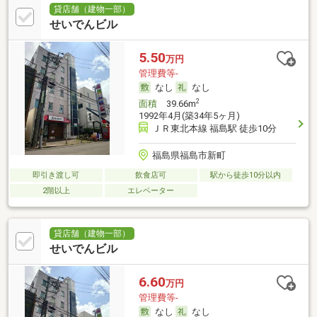
貸店舗（建物一部）
せいでんビル
5.50
万円
管理費等-
なし
なし
2
面積
39.66m
1992年4月(築34年5ヶ月)
ＪＲ東北本線 福島駅 徒歩10分
福島県福島市新町
即引き渡し可
飲食店可
駅から徒歩10分以内
2階以上
エレベーター
貸店舗（建物一部）
せいでんビル
6.60
万円
管理費等-
なし
なし