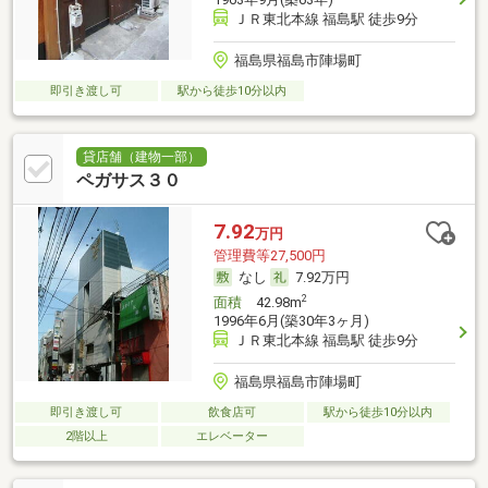
ＪＲ東北本線 福島駅 徒歩9分
福島県福島市陣場町
即引き渡し可
駅から徒歩10分以内
貸店舗（建物一部）
ペガサス３０
7.92
万円
管理費等27,500円
なし
7.92万円
2
面積
42.98m
1996年6月(築30年3ヶ月)
ＪＲ東北本線 福島駅 徒歩9分
福島県福島市陣場町
即引き渡し可
飲食店可
駅から徒歩10分以内
2階以上
エレベーター