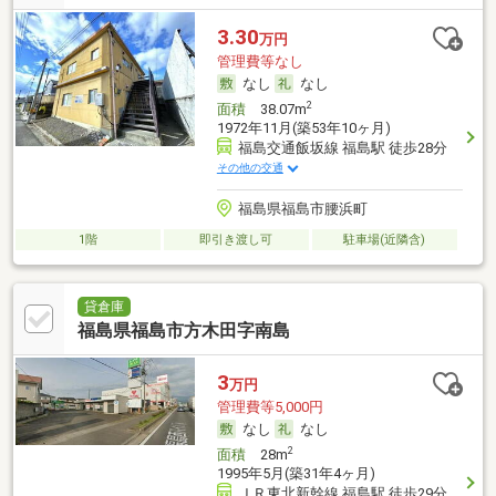
3.30
万円
管理費等なし
なし
なし
2
面積
38.07m
1972年11月(築53年10ヶ月)
福島交通飯坂線 福島駅 徒歩28分
その他の交通
福島県福島市腰浜町
1階
即引き渡し可
駐車場(近隣含)
貸倉庫
福島県福島市方木田字南島
3
万円
管理費等5,000円
なし
なし
2
面積
28m
1995年5月(築31年4ヶ月)
ＪＲ東北新幹線 福島駅 徒歩29分