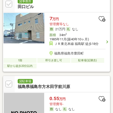
貸事務所
田口ビル
7
万円
管理費等なし
21万円
なし
2
面積
34m
1985年11月(築40年10ヶ月)
ＪＲ東北本線 福島駅 徒歩18分
福島県福島市豊田町
1階
即引き渡し可
駐車場(近隣含)
駅から徒歩20分以内
貸駐車場
福島県福島市方木田字前川原
0.55
万円
管理費等-
なし
なし