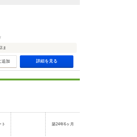
店ま
詳細を見る
に追加
ート
築24年6ヶ月