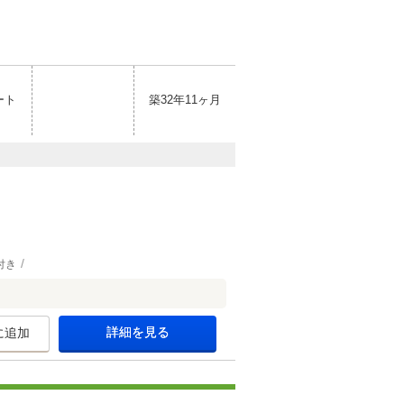
ート
築32年11ヶ月
付き
詳細を見る
に追加