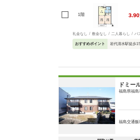
1階
3.90
礼金なし
敷金なし
二人暮らし
バ
おすすめポイント
岩代清水駅徒歩1
ドミー
福島県福島
福島交通飯