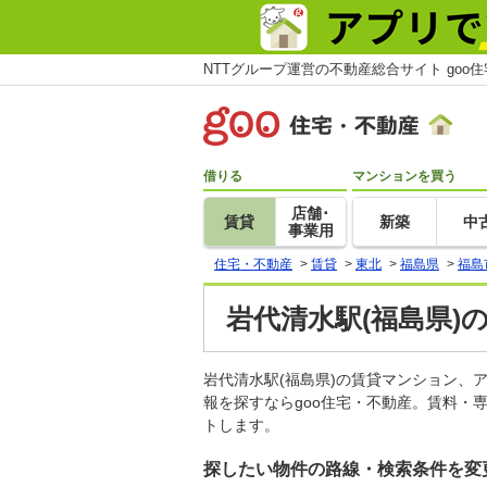
NTTグループ運営の不動産総合サイト goo
借りる
マンションを買う
店舗･
賃貸
新築
中
事業用
住宅・不動産
>
賃貸
>
東北
>
福島県
>
福島
岩代清水駅(福島県)
岩代清水駅(福島県)の賃貸マンション
報を探すならgoo住宅・不動産。賃料・
トします。
探したい物件の路線・検索条件を変