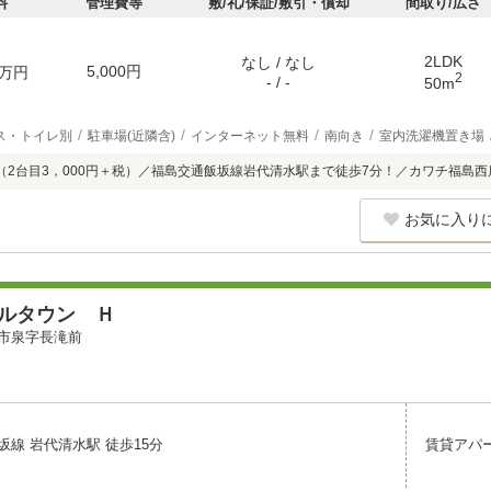
料
管理費等
敷/礼/保証/敷引・償却
間取り/広さ
2LDK
なし / なし
5,000円
万円
2
- / -
50m
ス・トイレ別
駐車場(近隣含)
インターネット無料
南向き
室内洗濯機置き場
（2台目3，000円＋税）／福島交通飯坂線岩代清水駅まで徒歩7分！／カワチ福島西
お気に入り
ナルタウン Ｈ
市泉字長滝前
坂線 岩代清水駅 徒歩15分
賃貸アパ