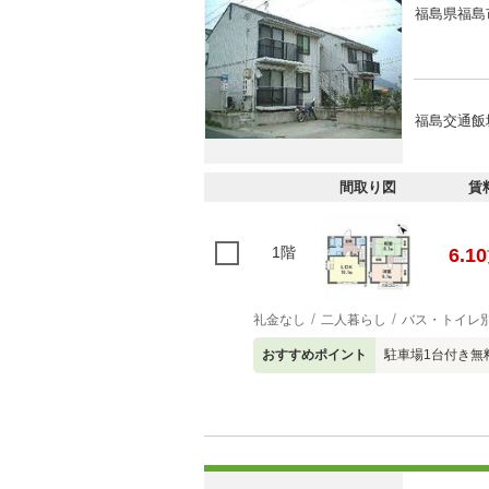
福島県福島
福島交通飯
間取り図
賃
1階
6.10
礼金なし
二人暮らし
バス・トイレ
おすすめポイント
駐車場1台付き無