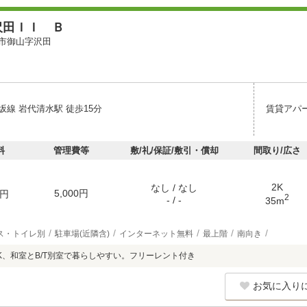
沢田ＩＩ Ｂ
市御山字沢田
坂線 岩代清水駅 徒歩15分
賃貸アパ
料
管理費等
敷/礼/保証/敷引・償却
間取り/広さ
2K
なし / なし
5,000円
円
2
- / -
35m
ス・トイレ別
駐車場(近隣含)
インターネット無料
最上階
南向き
K、和室とB/T別室で暮らしやすい。フリーレント付き
お気に入り