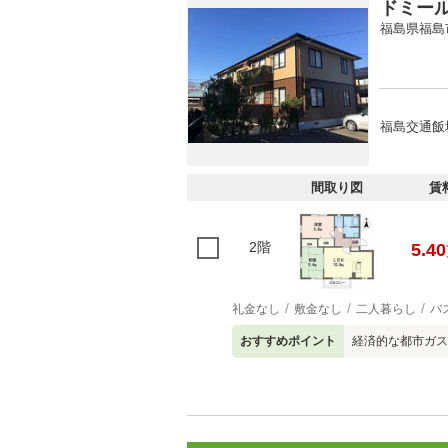
ドミー
福島県福島
福島交通飯
間取り図
賃
2階
5.40
礼金なし
敷金なし
二人暮らし
バ
おすすめポイント
経済的な都市ガス