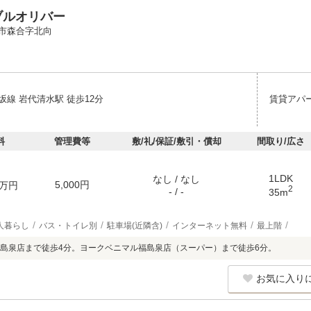
ブルオリバー
市森合字北向
坂線 岩代清水駅 徒歩12分
賃貸アパ
料
管理費等
敷/礼/保証/敷引・償却
間取り/広さ
1LDK
なし / なし
5,000円
万円
2
- / -
35m
人暮らし
バス・トイレ別
駐車場(近隣含)
インターネット無料
最上階
島泉店まで徒歩4分。ヨークベニマル福島泉店（スーパー）まで徒歩6分。
お気に入り