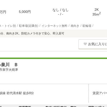
2K
なし / なし
5,000円
万円
2
- / -
35m
ス・トイレ別
駐車場(近隣含)
インターネット無料
南向き
駐輪場
5分、南向き2K。防犯カメラ付きで安心、即入居可
お気に入り
ル泉川 Ｂ
市泉字火焼津
坂線 岩代清水駅 徒歩8分
賃貸アパ