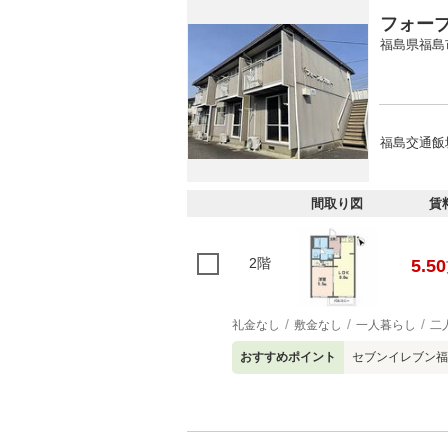
フォー
福島県福島
福島交通飯
間取り図
賃
2階
5.50
礼金なし
敷金なし
一人暮らし
二
おすすめポイント
セブンイレブン福