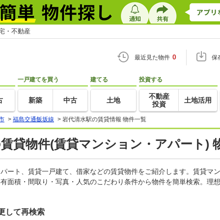
住宅・不動産
0
最近見た物件
保
一戸建てを買う
建てる
投資する
不動産
古
新築
中古
土地
土地活用
投資
市
>
福島交通飯坂線
>
岩代清水駅の賃貸情報 物件一覧
の賃貸物件(賃貸マンション・アパート) 
、アパート、賃貸一戸建て、借家などの賃貸物件をご紹介します。賃貸マ
専有面積・間取り・写真・人気のこだわり条件から物件を簡単検索。理想
更して再検索