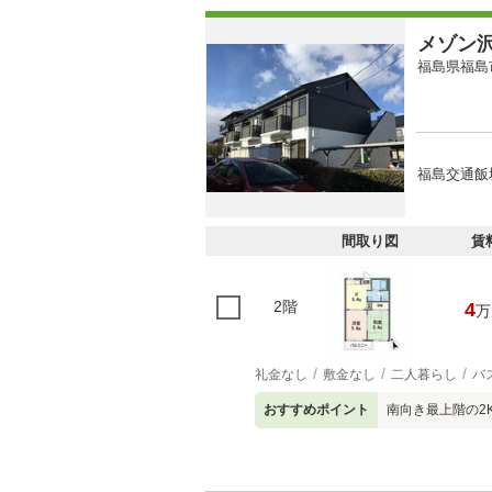
メゾン
福島県福島
福島交通飯
間取り図
賃
2階
4
万
礼金なし
敷金なし
二人暮らし
バ
おすすめポイント
南向き最上階の2