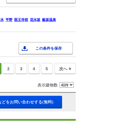
桜水
平野
医王寺前
花水坂
飯坂温泉
この条件を保存
2
3
4
5
次へ
表示建物数
などをお問い合わせする(無料)