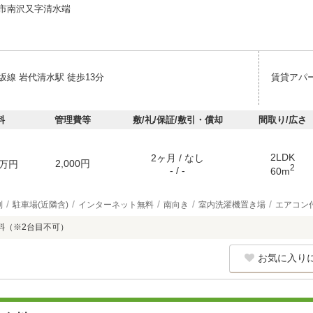
市南沢又字清水端
坂線 岩代清水駅 徒歩13分
賃貸アパ
料
管理費等
敷/礼/保証/敷引・償却
間取り/広さ
2LDK
2ヶ月 / なし
2,000円
万円
2
- / -
60m
別
駐車場(近隣含)
インターネット無料
南向き
室内洗濯機置き場
エアコン
料（※2台目不可）
お気に入り