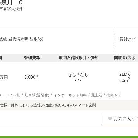
ル泉川 Ｃ
市泉字火焼津
坂線 岩代清水駅 徒歩8分
賃貸アパ
料
管理費等
敷/礼/保証/敷引・償却
間取り/広さ
2LDK
なし / なし
5,000円
万円
2
- / -
50m
ス・トイレ別
駐車場(近隣含)
インターネット無料
最上階
南向き
仕様／節約にもなる追焚き機能／鍵いらずのスマート玄関
お気に入り