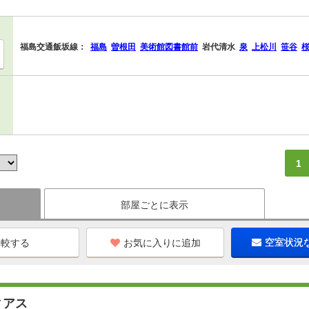
福島交通飯坂線：
福島
曽根田
美術館図書館前
岩代清水
泉
上松川
笹谷
1
部屋ごとに表示
お気に入りに追加
空室状況
ィアス