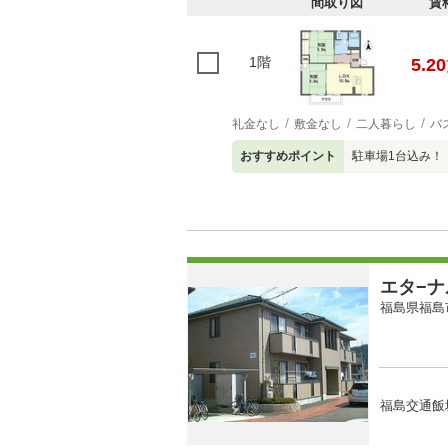
間取り図
賃
1階
5.20
礼金なし
敷金なし
二人暮らし
バ
おすすめポイント
駐車場1台込み！
エタ−
福島県福島
福島交通飯