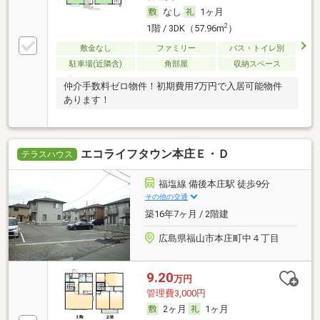
なし
1ヶ月
2
1階 / 3DK（57.96m
）
敷金なし
ファミリー
バス・トイレ別
駐車場(近隣含)
角部屋
収納スペース
仲介手数料ゼロ物件！初期費用7万円で入居可能物件
あります！
エコライフタウン本庄Ｅ・Ｄ
テラスハウス
福塩線 備後本庄駅 徒歩9分
その他の交通
築16年7ヶ月 / 2階建
広島県福山市本庄町中４丁目
9.20
万円
管理費3,000円
2ヶ月
1ヶ月