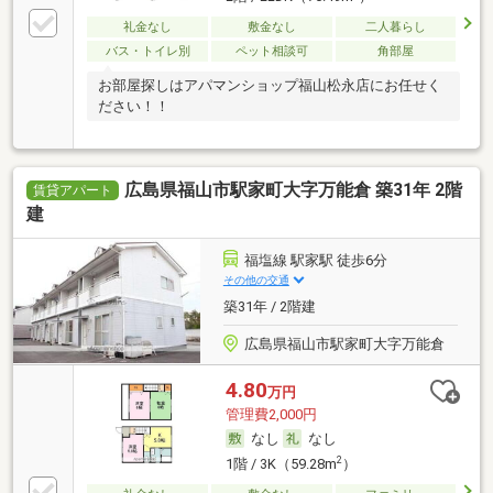
礼金なし
敷金なし
二人暮らし
バス・トイレ別
ペット相談可
角部屋
お部屋探しはアパマンショップ福山松永店にお任せく
ださい！！
広島県福山市駅家町大字万能倉 築31年 2階
賃貸アパート
建
福塩線 駅家駅 徒歩6分
その他の交通
築31年 / 2階建
広島県福山市駅家町大字万能倉
4.80
万円
管理費2,000円
なし
なし
2
1階 / 3K（59.28m
）