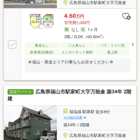
広島県福山市駅家町大字万能倉
4.60
万円
管理費2,000円
なし
1ヶ月
2
2階 / 2LDK（60.42m
）
敷金なし
二人暮らし
バス・トイレ別
駐車場(近隣含)
インターネット無料
最上階
☆福山・尾道エリアの事ならお任せください☆
広島県福山市駅家町大字万能倉 築34年 2階
賃貸アパート
建
福塩線 駅家駅 徒歩8分
その他の交通
築34年 / 2階建
広島県福山市駅家町大字万能倉