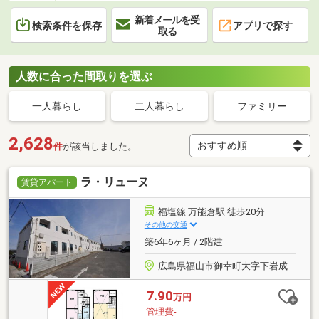
新着メールを受
検索条件を保存
アプリで探す
取る
人数に合った間取りを選ぶ
一人暮らし
二人暮らし
ファミリー
2,628
件
が該当しました。
ラ・リューヌ
賃貸アパート
福塩線 万能倉駅 徒歩20分
その他の交通
築6年6ヶ月 / 2階建
広島県福山市御幸町大字下岩成
7.90
万円
管理費-