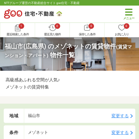
NTTグループ運営の不動産総合サイト goo住宅・不動産
1
0
0
0
最近検索した条件
最近見た物件
保存した条件
お気に入り
福山市(広島県) のメゾネットの賃貸物件
(賃貸マ
物件一覧
ンション・アパート)
高級感あふれる空間が人気♪
メゾネットの賃貸特集
地域
変更する
福山市
条件
変更する
メゾネット