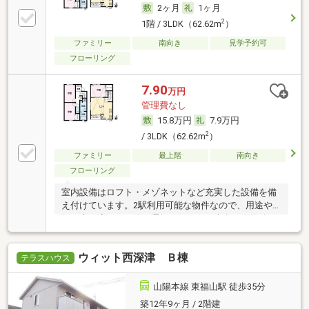
2ヶ月
1ヶ月
2
1階 / 3LDK（62.62m
）
ファミリー
南向き
見学予約可
フローリング
7.90
万円
管理費なし
15.8万円
7.9万円
2
/ 3LDK（62.62m
）
ファミリー
最上階
南向き
フローリング
室内設備はロフト・メゾネットなど充実した設備を備
え付けています。2駅利用可能な物件なので、用途や
行き先に応じて経路を選択できます。南向きの物件を
お探しの方は、ぜひご覧ください。優雅に快適に暮ら
せる物件で毎日快適な生活をおくりましょう。今引っ
ウィット西深津 Ｂ棟
越しをお考えの方におすすめなのが、こちらのアパー
テラスハウス
トです。こちらは3LDKの物件です。ハウスダストやア
レルギーに弱い方にもおすすめなフローリング付きの
山陽本線 東福山駅 徒歩35分
物件です。利便性の高い設備も充実の、快適に暮らす
築12年9ヶ月 / 2階建