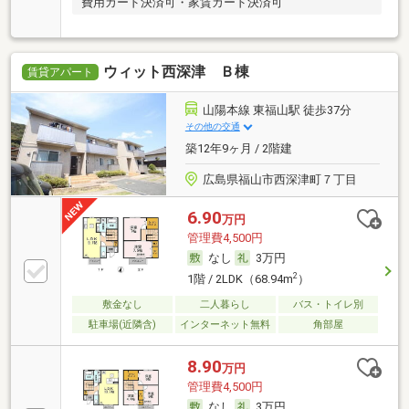
費用カード決済可・家賃カード決済可
ウィット西深津 Ｂ棟
賃貸アパート
山陽本線 東福山駅 徒歩37分
その他の交通
築12年9ヶ月 / 2階建
広島県福山市西深津町７丁目
6.90
万円
管理費4,500円
なし
3万円
2
1階 / 2LDK（68.94m
）
敷金なし
二人暮らし
バス・トイレ別
駐車場(近隣含)
インターネット無料
角部屋
8.90
万円
管理費4,500円
なし
3万円