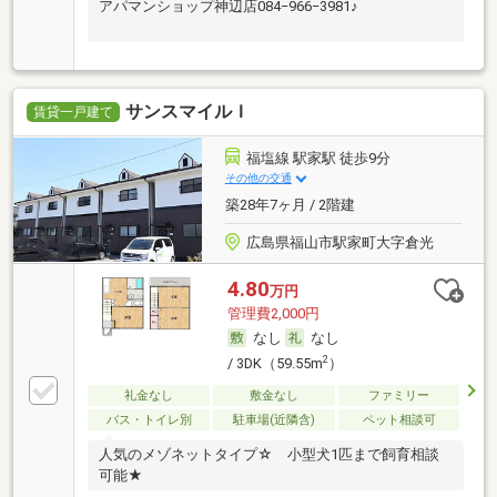
アパマンショップ神辺店084−966−3981♪
サンスマイルＩ
賃貸一戸建て
福塩線 駅家駅 徒歩9分
その他の交通
築28年7ヶ月 / 2階建
広島県福山市駅家町大字倉光
4.80
万円
管理費2,000円
なし
なし
2
/ 3DK（59.55m
）
礼金なし
敷金なし
ファミリー
バス・トイレ別
駐車場(近隣含)
ペット相談可
人気のメゾネットタイプ☆ 小型犬1匹まで飼育相談
可能★