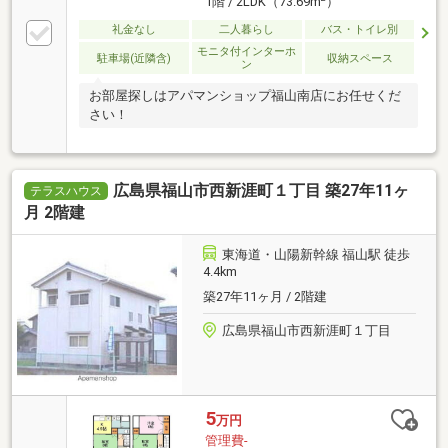
1階 / 2LDK（73.69m
）
礼金なし
二人暮らし
バス・トイレ別
モニタ付インターホ
駐車場(近隣含)
収納スペース
ン
お部屋探しはアパマンショップ福山南店にお任せくだ
さい！
広島県福山市西新涯町１丁目 築27年11ヶ
テラスハウス
月 2階建
東海道・山陽新幹線 福山駅 徒歩
4.4km
築27年11ヶ月 / 2階建
広島県福山市西新涯町１丁目
5
万円
管理費-