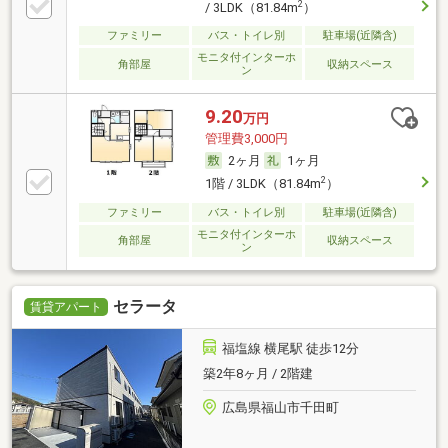
2
/ 3LDK（81.84m
）
ファミリー
バス・トイレ別
駐車場(近隣含)
モニタ付インターホ
角部屋
収納スペース
ン
9.20
万円
管理費3,000円
2ヶ月
1ヶ月
2
1階 / 3LDK（81.84m
）
ファミリー
バス・トイレ別
駐車場(近隣含)
モニタ付インターホ
角部屋
収納スペース
ン
セラータ
賃貸アパート
福塩線 横尾駅 徒歩12分
築2年8ヶ月 / 2階建
広島県福山市千田町