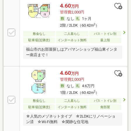
4.60
万円
管理費2,000円
なし
1ヶ月
2
2階 / 2LDK（60.42m
）
敷金なし
二人暮らし
バス・トイレ別
駐車場(近隣含)
インターネット無料
最上階
福山市のお部屋探しはアパマンショップ福山東インタ
ー南店まで！
4.60
万円
管理費2,000円
なし
4.6万円
2
1階 / 2LDK（60.42m
）
敷金なし
二人暮らし
バス・トイレ別
駐車場(近隣含)
インターネット無料
角部屋
☆人気のメゾネットタイプ ☆2LDKにリノベーショ
ン済 ☆Wi-Fi無料 ☆閑静な住宅地