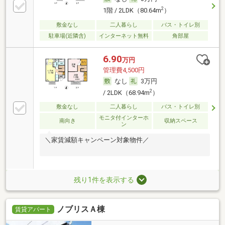
2
1階 / 2LDK（80.64m
）
敷金なし
二人暮らし
バス・トイレ別
駐車場(近隣含)
インターネット無料
角部屋
6.90
万円
管理費4,500円
なし
3万円
2
/ 2LDK（68.94m
）
敷金なし
二人暮らし
バス・トイレ別
モニタ付インターホ
南向き
収納スペース
ン
＼家賃減額キャンペーン対象物件／
残り1件を表示する
ノブリスＡ棟
賃貸アパート