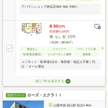
アパマンショップ神辺店084−966−3981♪
8.90
万円
管理費4,500円
なし
3万円
2
/ 3LDK（80.6m
）
敷金なし
ファミリー
バス・トイレ別
駐車場(近隣含)
インターネット無料
角部屋
メゾネット・駐車場2台分・角部屋・保証人不要／代
行 ・オール電化
残り1件を表示する
ローズ・エクラＩＩ
賃貸アパート
山陽本線 福山駅 徒歩3.4km