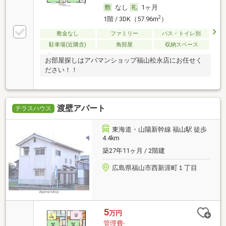
なし
1ヶ月
2
1階 / 3DK（57.96m
）
敷金なし
ファミリー
バス・トイレ別
駐車場(近隣含)
角部屋
収納スペース
お部屋探しはアパマンショップ福山松永店にお任せく
ださい！！
渡壁アパート
テラスハウス
東海道・山陽新幹線 福山駅 徒歩
4.4km
築27年11ヶ月 / 2階建
広島県福山市西新涯町１丁目
5
万円
管理費-