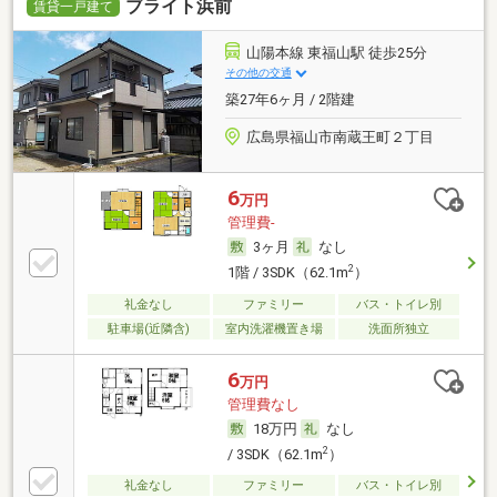
ブライト浜前
賃貸一戸建て
山陽本線 東福山駅 徒歩25分
その他の交通
築27年6ヶ月 / 2階建
広島県福山市南蔵王町２丁目
6
万円
管理費-
3ヶ月
なし
2
1階 / 3SDK（62.1m
）
礼金なし
ファミリー
バス・トイレ別
駐車場(近隣含)
室内洗濯機置き場
洗面所独立
6
万円
管理費なし
18万円
なし
2
/ 3SDK（62.1m
）
礼金なし
ファミリー
バス・トイレ別