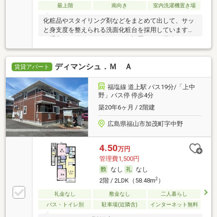
最上階
南向き
室内洗濯機置き場
化粧品やスタイリング剤などをまとめて出して、サッ
と身支度を整えられる洗面化粧台を採用しています。
お手入れが簡単なフローリング設置で、お掃除もラク
ラク。脱衣所のある物件は、洗濯物が多くなりがちな
ファミリー層にも喜ばれています。賃貸戸建て探しも
ディマンシュ．Ｍ Ａ
楽しく。福山市や山陽本線東福山付近のことなら当社
賃貸アパート
へご連絡下さい。親切丁寧且つユニークなスタッフが
お待ちしております。
福塩線 道上駅 バス19分/「上中
野」バス停 停歩4分
築20年6ヶ月 / 2階建
広島県福山市加茂町字中野
4.50
万円
管理費1,500円
なし
なし
2
2階 / 2LDK（58.48m
）
礼金なし
敷金なし
二人暮らし
バス・トイレ別
駐車場(近隣含)
インターネット無料