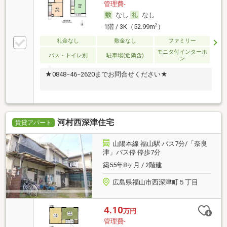
管理費-
なし
なし
2
1階 / 3K（52.99m
）
礼金なし
敷金なし
ファミリー
モニタ付インターホ
バス・トイレ別
駐車場(近隣含)
ン
★0848−46−2620までお問合せください★
河村西深津住宅
賃貸アパート
山陽本線 福山駅 バス7分/「奈良
津」バス停 停歩7分
築55年8ヶ月 / 2階建
広島県福山市西深津町５丁目
4.10
万円
管理費-