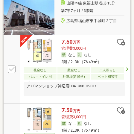
山陽本線 東福山駅 徒歩15分
築7年7ヶ月 / 3階建
広島県福山市東手城町３丁目
7.50
万円
管理費3,000円
なし
なし
2
2階 / 2LDK（76.49m
）
礼金なし
敷金なし
二人暮らし
バス・トイレ別
駐車場(近隣含)
ペット相談可
アパマンショップ神辺店084−966−3981♪
7.50
万円
管理費3,000円
なし
なし
2
1階 / 2LDK（76.49m
）