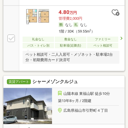
4.80
万円
管理費2,000円
なし
なし
2
1階 / 3DK（59.55m
）
礼金なし
敷金なし
ファミリー
バス・トイレ別
駐車場(近隣含)
ペット相談可
ペット相談可・二人入居可・メゾネット・駐車場2台
分・初期費用カード決済可
シャーメゾンクルジュ
賃貸アパート
山陽本線 東福山駅 徒歩10分
築13年8ヶ月 / 2階建
広島県福山市引野町４丁目