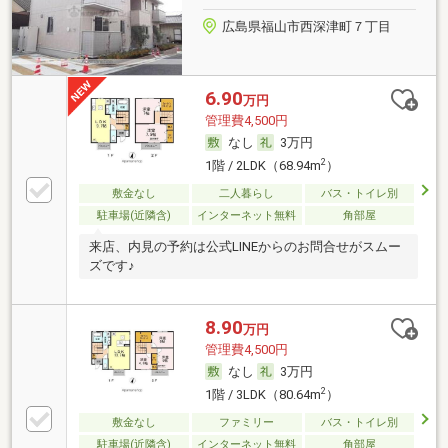
ことのできる令和2年築の物件です。
広島県福山市西深津町７丁目
6.90
万円
管理費4,500円
なし
3万円
2
1階 / 2LDK（68.94m
）
敷金なし
二人暮らし
バス・トイレ別
駐車場(近隣含)
インターネット無料
角部屋
来店、内見の予約は公式LINEからのお問合せがスムー
ズです♪
8.90
万円
管理費4,500円
なし
3万円
2
1階 / 3LDK（80.64m
）
敷金なし
ファミリー
バス・トイレ別
駐車場(近隣含)
インターネット無料
角部屋