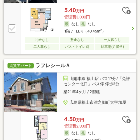
5.40
万円
管理費3,000円
なし
なし
2
1階 / 1LDK（40.45m
）
礼金なし
敷金なし
一人暮らし
二人暮らし
バス・トイレ別
駐車場(近隣含)
ラフレシールＡ
賃貸アパート
山陽本線 福山駅 バス17分/「免許
センター北口」バス停 停歩3分
築21年4ヶ月 / 2階建
広島県福山市津之郷町大字加屋
4.50
万円
管理費2,800円
なし
なし
2