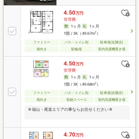
4.50
万円
管理費-
1ヶ月
1ヶ月
2
1階 / 3K（49.67m
）
ファミリー
バス・トイレ別
駐車場(近隣含)
南向き
駐輪場
室内洗濯機置き場
4.50
万円
管理費-
1ヶ月
1ヶ月
2
1階 / 3K（49.68m
）
ファミリー
バス・トイレ別
駐車場(近隣含)
南向き
収納スペース
室内洗濯機置き場
☆福山・尾道エリアの事ならお任せください☆
4.70
万円