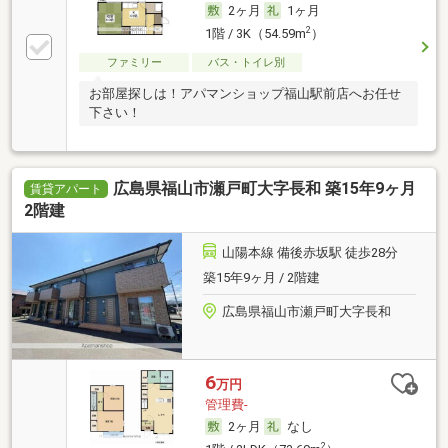
2ヶ月
1ヶ月
2
1階 / 3K（54.59m
）
ファミリー
バス・トイレ別
お部屋探しは！アパマンショップ福山駅前店へお任せ
下さい！
広島県福山市瀬戸町大字長和 築15年9ヶ月
賃貸アパート
2階建
山陽本線 備後赤坂駅 徒歩28分
築15年9ヶ月 / 2階建
広島県福山市瀬戸町大字長和
6
万円
管理費-
2ヶ月
なし
2