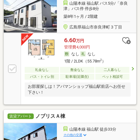
山陽本線 福山駅 バス5分/「奈良
津」バス停 停歩8分
築8年1ヶ月 / 2階建
広島県福山市奈良津町３丁目
6.60
万円
管理費4,000円
なし
なし
2
1階 / 2LDK（55.78m
）
礼金なし
敷金なし
二人暮らし
バス・トイレ別
駐車場(近隣含)
ペット相談可
お部屋探しは！アパマンショップ福山駅前店へお任せ
下さい！
ノブリスＡ棟
賃貸アパート
山陽本線 福山駅 徒歩33分
その他の交通