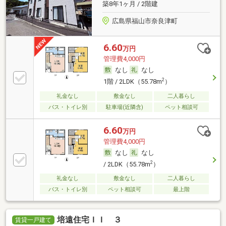
築8年1ヶ月 / 2階建
広島県福山市奈良津町
6.60
万円
管理費4,000円
なし
なし
2
1階 / 2LDK（55.78m
）
礼金なし
敷金なし
二人暮らし
バス・トイレ別
駐車場(近隣含)
ペット相談可
6.60
万円
管理費4,000円
なし
なし
2
/ 2LDK（55.78m
）
礼金なし
敷金なし
二人暮らし
バス・トイレ別
ペット相談可
最上階
培遠住宅ＩＩ ３
賃貸一戸建て