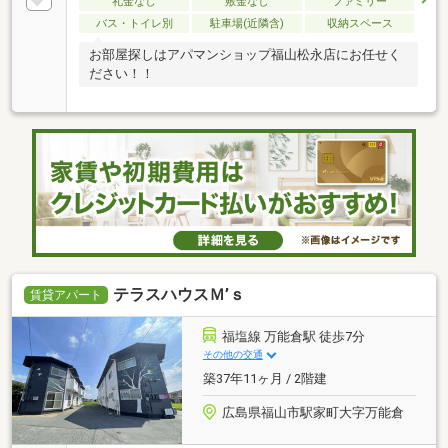
礼金なし
敷金なし
ファミリー
バス・トイレ別
駐車場(近隣含)
収納スペース
お部屋探しはアパマンショップ福山松永店にお任せく
ださい！！
テラスハウスＭ’ｓ
賃貸アパート
福塩線 万能倉駅 徒歩7分
その他の交通
築37年11ヶ月 / 2階建
広島県福山市駅家町大字万能倉