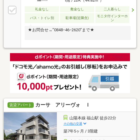
1階 / 2DK（44.82m
）
礼金なし
敷金なし
二人暮らし
モニタ付インターホ
バス・トイレ別
駐車場(近隣含)
ン
★お問合せ→”0848−46−2620”まで★
カーサ アリーヴォ Ｉ
賃貸アパート
山陽本線 福山駅 徒歩22分
その他の交通
築7年5ヶ月 / 3階建