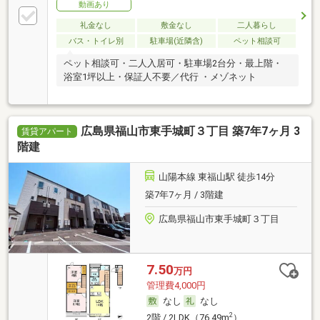
動画あり
礼金なし
敷金なし
二人暮らし
バス・トイレ別
駐車場(近隣含)
ペット相談可
ペット相談可・二人入居可・駐車場2台分・最上階・
浴室1坪以上・保証人不要／代行 ・メゾネット
広島県福山市東手城町３丁目 築7年7ヶ月 3
賃貸アパート
階建
山陽本線 東福山駅 徒歩14分
築7年7ヶ月 / 3階建
広島県福山市東手城町３丁目
7.50
万円
管理費4,000円
なし
なし
2
2階 / 2LDK（76.49m
）