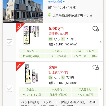
その他の交通
築10年6ヶ月 / 3階建
広島県福山市多治米町４丁目
6.90
万円
管理費3,500円
なし
7.9万円
2
2階 / 2LDK（60.61m
）
敷金なし
二人暮らし
バス・トイレ別
駐車場(近隣含)
ペット相談可
インターネット無料
6
万円
管理費3,500円
なし
7万円
2
1階 / 1LDK（51.34m
）
敷金なし
一人暮らし
二人暮らし
バス・トイレ別
駐車場(近隣含)
ペット相談可
ペット相談可・メゾネット・保証人不要／代行 ・初期