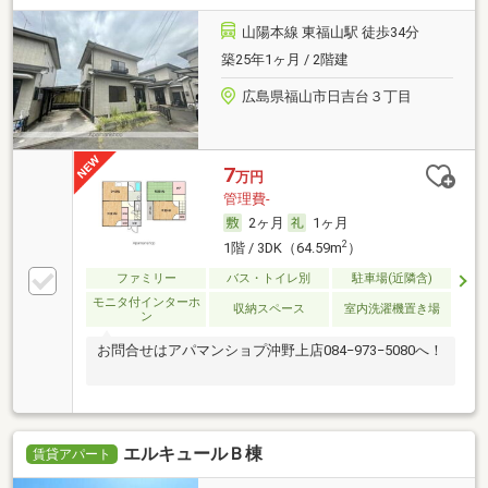
山陽本線 東福山駅 徒歩34分
築25年1ヶ月 / 2階建
広島県福山市日吉台３丁目
7
万円
管理費-
2ヶ月
1ヶ月
2
1階 / 3DK（64.59m
）
ファミリー
バス・トイレ別
駐車場(近隣含)
モニタ付インターホ
収納スペース
室内洗濯機置き場
ン
お問合せはアパマンショプ沖野上店084−973−5080へ！
エルキュールＢ棟
賃貸アパート