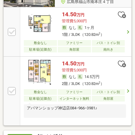
広島県福山市南本庄４丁目
14.50
万円
管理費5,000円
なし
1ヶ月
2
1階 / 3LDK（120.82m
）
敷金なし
ファミリー
バス・トイレ別
駐車場(近隣含)
角部屋
南向き
14.50
万円
管理費5,000円
なし
14.5万円
2
2階 / 3LDK（120.82m
）
敷金なし
ファミリー
バス・トイレ別
駐車場(近隣含)
インターネット無料
角部屋
アパマンショップ神辺店084−966−3981♪