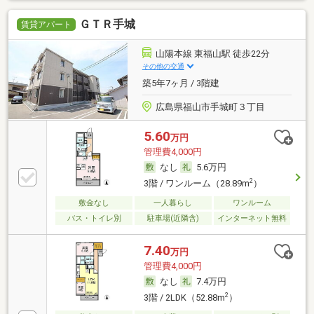
ＧＴＲ手城
賃貸アパート
山陽本線 東福山駅 徒歩22分
その他の交通
築5年7ヶ月 / 3階建
広島県福山市手城町３丁目
5.60
万円
管理費4,000円
なし
5.6万円
2
3階 / ワンルーム（28.89m
）
敷金なし
一人暮らし
ワンルーム
バス・トイレ別
駐車場(近隣含)
インターネット無料
7.40
万円
管理費4,000円
なし
7.4万円
2
3階 / 2LDK（52.88m
）