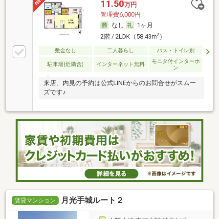
11.50
万円
管理費6,000円
なし
1ヶ月
2
2階 / 2LDK（58.43m
）
敷金なし
二人暮らし
バス・トイレ別
モニタ付インターホ
駐車場(近隣含)
インターネット無料
ン
来店、内見の予約は公式LINEからのお問合せがスムー
ズです♪
月光手城ルート２
賃貸マンション