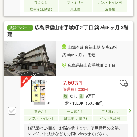
敷金なし
ファミリー
バス・トイレ別
駐車場(近隣含)
最上階
角部屋
広島県福山市手城町２丁目 築7年5ヶ月 3階
賃貸アパート
建
山陽本線 東福山駅 徒歩28分
築7年5ヶ月 / 3階建
広島県福山市手城町２丁目
7.50
万円
管理費3,000円
なし
9万円
2
1階 / 1SLDK（50.34m
）
敷金なし
一人暮らし
二人暮らし
バス・トイレ別
駐車場(近隣含)
ペット相談可
お部屋のご相談・お悩み承ります。初期費用の交渉、
クレジット決済などもお問い合わせください。