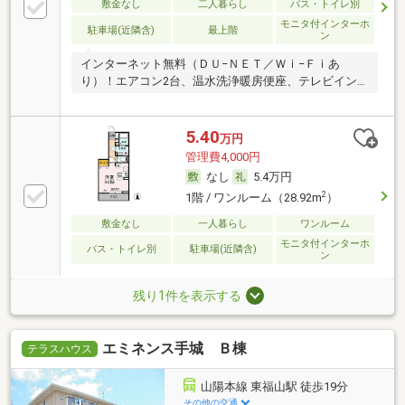
敷金なし
二人暮らし
バス・トイレ別
モニタ付インターホ
駐車場(近隣含)
最上階
ン
インターネット無料（ＤＵ−ＮＥＴ／Ｗｉ−Ｆｉあ
り）！エアコン2台、温水洗浄暖房便座、テレビイン
ターホ
5.40
万円
管理費4,000円
なし
5.4万円
2
1階 / ワンルーム（28.92m
）
敷金なし
一人暮らし
ワンルーム
モニタ付インターホ
バス・トイレ別
駐車場(近隣含)
ン
残り1件を表示する
エミネンス手城 Ｂ棟
テラスハウス
山陽本線 東福山駅 徒歩19分
その他の交通