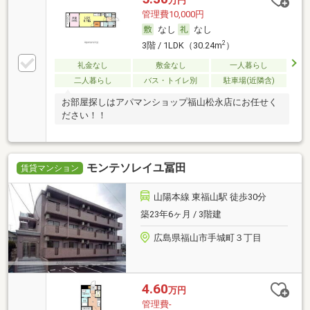
万円
管理費10,000円
なし
なし
2
3階 / 1LDK（30.24m
）
礼金なし
敷金なし
一人暮らし
二人暮らし
バス・トイレ別
駐車場(近隣含)
お部屋探しはアパマンショップ福山松永店にお任せく
ださい！！
モンテソレイユ冨田
賃貸マンション
山陽本線 東福山駅 徒歩30分
築23年6ヶ月 / 3階建
広島県福山市手城町３丁目
4.60
万円
管理費-