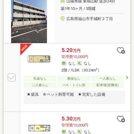
山陽本線 東福山駅 徒歩24分
築1年10ヶ月 / 3階建
広島県福山市手城町２丁目
5.20
万円
管理費10,000円
なし
なし
2
2階 / 1LDK（30.24m
）
礼金なし
敷金なし
一人暮らし
二人暮らし
バス・トイレ別
駐車場(近隣含)
★築浅 ☆ペット飼育可能 ★充実した設備
5.30
万円
管理費10,000円
なし
なし