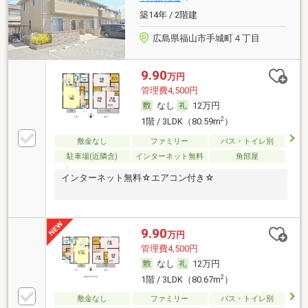
築14年 / 2階建
広島県福山市手城町４丁目
9.90
万円
管理費4,500円
なし
12万円
2
1階 / 3LDK（80.59m
）
敷金なし
ファミリー
バス・トイレ別
駐車場(近隣含)
インターネット無料
角部屋
インターネット無料☆エアコン付き☆
9.90
万円
管理費4,500円
なし
12万円
2
1階 / 3LDK（80.67m
）
敷金なし
ファミリー
バス・トイレ別