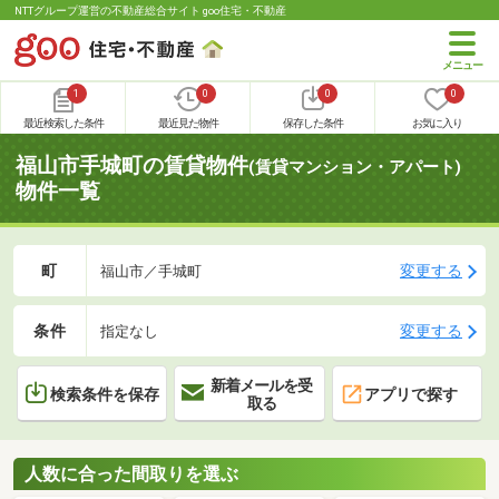
NTTグループ運営の不動産総合サイト goo住宅・不動産
1
0
0
0
最近検索した条件
最近見た物件
保存した条件
お気に入り
福山市手城町の賃貸物件
(賃貸マンション・アパート)
物件一覧
町
変更する
福山市／手城町
条件
変更する
指定なし
新着メールを受
検索条件を保存
アプリで探す
取る
人数に合った間取りを選ぶ