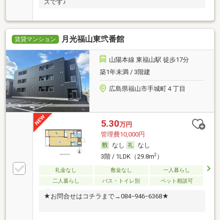
ズです♪
月光福山東弐番館
賃貸マンション
山陽本線 東福山駅 徒歩17分
築1年未満 / 3階建
広島県福山市手城町４丁目
5.30
万円
管理費10,000円
なし
なし
2
3階 / 1LDK（29.8m
）
礼金なし
敷金なし
一人暮らし
二人暮らし
バス・トイレ別
ペット相談可
★お問合せはコチラまで→084−946−6368★