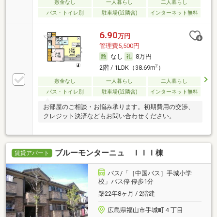
敷金なし
一人暮らし
二人暮らし
バス・トイレ別
駐車場(近隣含)
インターネット無料
6.90
万円
管理費5,500円
なし
8万円
2
2階 / 1LDK（38.69m
）
敷金なし
一人暮らし
二人暮らし
バス・トイレ別
駐車場(近隣含)
インターネット無料
お部屋のご相談・お悩み承ります。初期費用の交渉、
クレジット決済などもお問い合わせください。
ブルーモンターニュ ＩＩＩ棟
賃貸アパート
バス/「［中国バス］手城小学
校」バス停 停歩1分
築22年8ヶ月 / 2階建
広島県福山市手城町４丁目