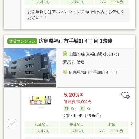
一人暮らし
二人暮らし
バス・トイレ別
お部屋探しはアパマンショップ福山松永店にお任せく
ださい！！
広島県福山市手城町４丁目 3階建
賃貸マンション
山陽本線 東福山駅 徒歩17分
新築 / 3階建
広島県福山市手城町４丁目
5.20
万円
管理費10,000円
なし
なし
2
2階 / 1LDK（29.8m
）
礼金なし
敷金なし
新築
一人暮らし
二人暮らし
バス・トイレ別