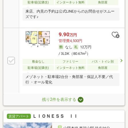
駐車場(近隣含)
インターネット無料
角部屋
来店、内見の予約は公式LINEからのお問合せがスムー
ズです♪
9.90
万円
管理費4,500円
なし
12万円
2
/ 3LDK（80.67m
）
敷金なし
ファミリー
バス・トイレ別
駐車場(近隣含)
インターネット無料
角部屋
メゾネット・駐車場2台分・角部屋・保証人不要／代
行 ・オール電化
残り2件を表示する
ＬＩＯＮＥＳＳ ＩＩ
賃貸アパート