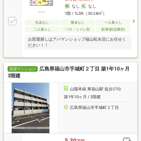
なし
なし
2
1階 / 1LDK（30.24m
）
礼金なし
敷金なし
一人暮らし
二人暮らし
バス・トイレ別
駐車場(近隣含)
お部屋探しはアパマンショップ福山松永店にお任せく
ださい！！
広島県福山市手城町２丁目 築1年10ヶ月
賃貸マンション
3階建
山陽本線 東福山駅 徒歩27分
築1年10ヶ月 / 3階建
広島県福山市手城町２丁目
5.30