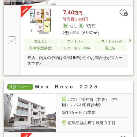
7.40
万円
管理費3,000円
なし
9万円
2
2階 / 3DK（65.57m
）
敷金なし
ファミリー
バス・トイレ別
駐車場(近隣含)
インターネット無料
最上階
来店、内見の予約は公式LINEからのお問合せがスムー
ズです♪
Ｍｏｎ Ｒｅｖｅ ２０２５
賃貸アパート
バス/「明神前（井笠）（中
国）」バス停 停歩4分
築1年8ヶ月 / 3階建
広島県福山市手城町３丁目