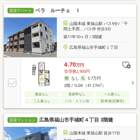
ベラ ルーチェ Ｉ
賃貸アパート
山陽本線 東福山駅 バス9分/「千
間土手西」バス停 停歩3分
築11年10ヶ月 / 3階建
広島県福山市手城町１丁目
4.70
万円
管理費2,900円
なし
5.7万円
2
2階 / 1LDK（41.27m
）
敷金なし
更新料なし
一人暮らし
二人暮らし
バス・トイレ別
駐車場(近隣含)
広島県福山市手城町４丁目 3階建
賃貸マンション
山陽本線 東福山駅 徒歩17分