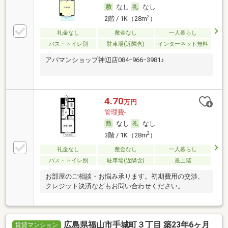
なし
なし
2
2階 / 1K（28m
）
礼金なし
敷金なし
一人暮らし
バス・トイレ別
駐車場(近隣含)
インターネット無料
アパマンショップ神辺店084−966−3981♪
4.70
万円
管理費-
なし
なし
2
3階 / 1K（28m
）
礼金なし
敷金なし
一人暮らし
バス・トイレ別
駐車場(近隣含)
最上階
お部屋のご相談・お悩み承ります。初期費用の交渉、
クレジット決済などもお問い合わせください。
広島県福山市手城町３丁目 築23年6ヶ月
賃貸マンション