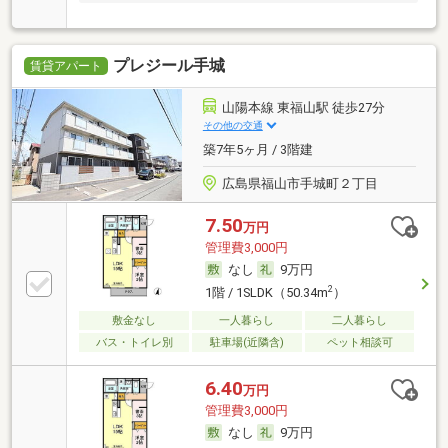
プレジール手城
賃貸アパート
山陽本線 東福山駅 徒歩27分
その他の交通
築7年5ヶ月 / 3階建
広島県福山市手城町２丁目
7.50
万円
管理費3,000円
なし
9万円
2
1階 / 1SLDK（50.34m
）
敷金なし
一人暮らし
二人暮らし
バス・トイレ別
駐車場(近隣含)
ペット相談可
6.40
万円
管理費3,000円
なし
9万円