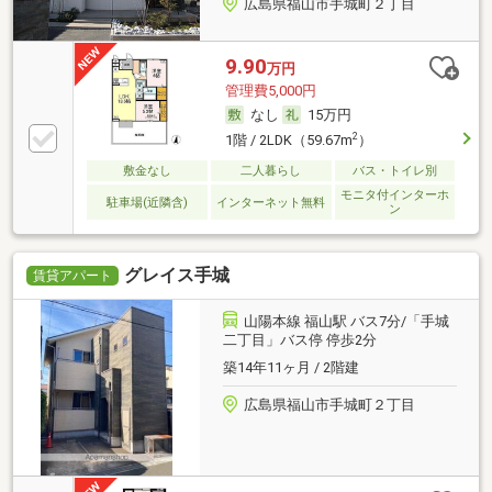
広島県福山市手城町２丁目
9.90
万円
管理費5,000円
なし
15万円
2
1階 / 2LDK（59.67m
）
敷金なし
二人暮らし
バス・トイレ別
モニタ付インターホ
駐車場(近隣含)
インターネット無料
ン
グレイス手城
賃貸アパート
山陽本線 福山駅 バス7分/「手城
二丁目」バス停 停歩2分
築14年11ヶ月 / 2階建
広島県福山市手城町２丁目