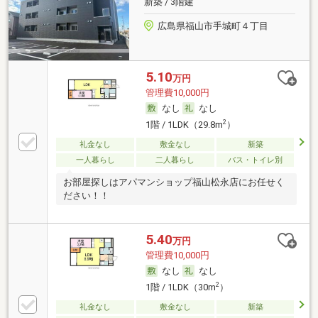
新築 / 3階建
広島県福山市手城町４丁目
5.10
万円
管理費10,000円
なし
なし
2
1階 / 1LDK（29.8m
）
礼金なし
敷金なし
新築
一人暮らし
二人暮らし
バス・トイレ別
お部屋探しはアパマンショップ福山松永店にお任せく
ださい！！
5.40
万円
管理費10,000円
なし
なし
2
1階 / 1LDK（30m
）
礼金なし
敷金なし
新築