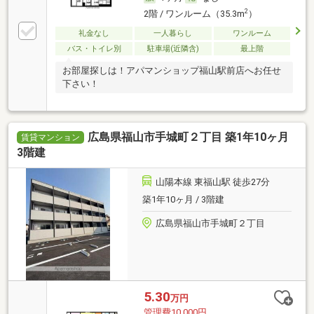
2
2階 / ワンルーム（35.3m
）
礼金なし
一人暮らし
ワンルーム
バス・トイレ別
駐車場(近隣含)
最上階
お部屋探しは！アパマンショップ福山駅前店へお任せ
下さい！
広島県福山市手城町２丁目 築1年10ヶ月
賃貸マンション
3階建
山陽本線 東福山駅 徒歩27分
築1年10ヶ月 / 3階建
広島県福山市手城町２丁目
5.30
万円
管理費10,000円