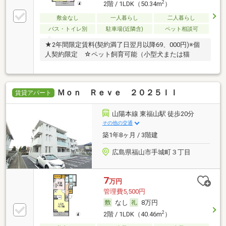
2
2階 / 1LDK（50.34m
）
敷金なし
一人暮らし
二人暮らし
バス・トイレ別
駐車場(近隣含)
ペット相談可
★2年間限定賃料(契約満了日翌月以降69、000円)※個
人契約限定 ☆ペット飼育可能（小型犬または猫
Ｍｏｎ Ｒｅｖｅ ２０２５ＩＩ
賃貸アパート
山陽本線 東福山駅 徒歩20分
その他の交通
築1年8ヶ月 / 3階建
広島県福山市手城町３丁目
7
万円
管理費5,500円
なし
8万円
2
2階 / 1LDK（40.46m
）