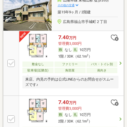
山陽本線 東福山駅 徒歩26分
その他の交通
築15年9ヶ月 / 2階建
広島県福山市手城町２丁目
7.40
万円
管理費3,000円
なし
10万円
2
1階 / 3DK（62.1m
）
敷金なし
ファミリー
バス・トイレ別
駐車場(近隣含)
角部屋
南向き
来店、内見の予約は公式LINEからのお問合せがスムー
ズです♪
7.40
万円
管理費3,000円
なし
10万円
2
2階 / 3DK（62.1m
）