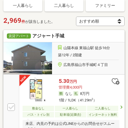
一人暮らし
二人暮らし
ファミリー
2,969
件
が該当しました。
アジャート手城
賃貸アパート
山陽本線 東福山駅 徒歩16分
築12年 / 2階建
広島県福山市手城町４丁目
5.30
万円
管理費4,000円
なし
8万円
2
1階 / 1LDK（41.29m
）
敷金なし
一人暮らし
二人暮らし
バス・トイレ別
駐車場(近隣含)
インターネット無料
来店、内見の予約は公式LINEからのお問合せがスムー