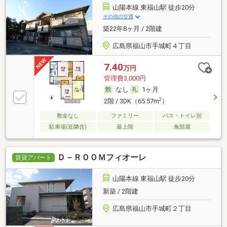
山陽本線 東福山駅 徒歩20分
その他の交通
築22年8ヶ月 / 2階建
広島県福山市手城町４丁目
7.40
万円
管理費3,000円
なし
1ヶ月
2
2階 / 3DK（65.57m
）
敷金なし
ファミリー
バス・トイレ別
駐車場(近隣含)
最上階
角部屋
Ｄ－ＲＯＯＭフィオーレ
賃貸アパート
山陽本線 東福山駅 徒歩20分
新築 / 2階建
広島県福山市手城町２丁目