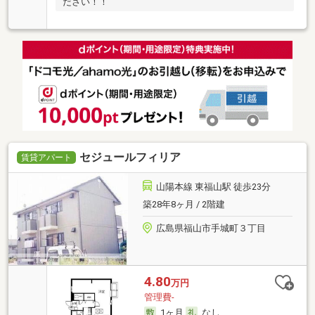
ださい！！
セジュールフィリア
賃貸アパート
山陽本線 東福山駅 徒歩23分
築28年8ヶ月 / 2階建
広島県福山市手城町３丁目
4.80
万円
管理費-
1ヶ月
なし