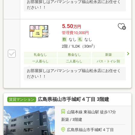
お部屋探しはアパマンショップ福山松永店にお任せく
ださい！！
5.50
万円
管理費10,000円
なし
なし
2
2階 / 1LDK（30m
）
礼金なし
敷金なし
新築
一人暮らし
二人暮らし
バス・トイレ別
お部屋探しはアパマンショップ福山松永店にお任せく
ださい！！
広島県福山市手城町４丁目 3階建
賃貸マンション
山陽本線 東福山駅 徒歩17分
新築 / 3階建
広島県福山市手城町４丁目