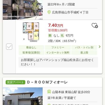
築22年8ヶ月 / 2階建
広島県福山市手城町４丁目
7.40
万円
管理費3,000円
なし
9万円
2
2階 / 3DK（65.57m
）
敷金なし
ファミリー
バス・トイレ別
駐車場(近隣含)
インターネット無料
最上階
お部屋探しはアパマンショップ福山松永店にお任せく
ださい！！
Ｄ－ＲＯＯＭフィオーレ
賃貸アパート
山陽本線 東福山駅 徒歩20分
築1年未満 / 平屋建て