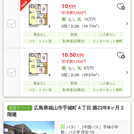
10
万円
管理費5,000円
なし
15万円
2
2階 / 2LDK（59.77m
）
敷金なし
新築
二人暮らし
バス・トイレ別
駐車場(近隣含)
インターネット無料
10.50
万円
管理費5,000円
なし
8万円
2
2階 / 2LDK（59.67m
）
敷金なし
新築
二人暮らし
バス・トイレ別
駐車場(近隣含)
インターネット無料
広島県福山市手城町４丁目 築22年8ヶ月 2
賃貸アパート
階建
バス/「［中国バス］手城小学
校」バス停 停歩1分