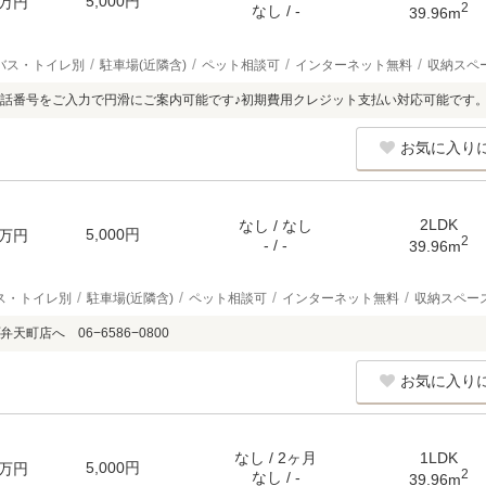
5,000円
万円
2
なし / -
39.96m
バス・トイレ別
駐車場(近隣含)
ペット相談可
インターネット無料
収納スペ
話番号をご入力で円滑にご案内可能です♪初期費用クレジット支払い対応可能です
お気に入り
2LDK
なし / なし
5,000円
万円
2
- / -
39.96m
ス・トイレ別
駐車場(近隣含)
ペット相談可
インターネット無料
収納スペー
天町店へ 06−6586−0800
お気に入り
なし / 2ヶ月
1LDK
5,000円
万円
2
なし / -
39.96m