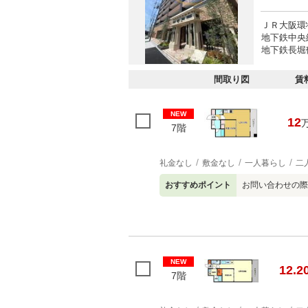
ＪＲ大阪環
地下鉄中央
地下鉄長堀
間取り図
賃
NEW
12
7階
礼金なし
敷金なし
一人暮らし
二
おすすめポイント
お問い合わせの際
NEW
12.2
7階