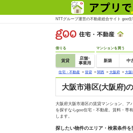
NTTグループ運営の不動産総合サイト goo
借りる
マンションを買う
店舗･
賃貸
新築
中
事業用
住宅・不動産
>
賃貸
>
関西
>
大阪府
>
大阪
大阪市港区(大阪府)
大阪府大阪市港区の賃貸マンション、ア
を探すならgoo住宅・不動産。賃料・専
します。
探したい物件のエリア・検索条件を