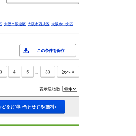
区
大阪市浪速区
大阪市西成区
大阪市中央区
この条件を保存
3
4
5
33
次へ
…
表示建物数
などをお問い合わせする(無料)