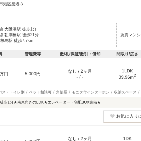
市港区築港３
線 大阪港駅 徒歩1分
 朝潮橋駅 徒歩21分
賃貸マンシ
桜島駅 徒歩7.7km
料
管理費等
敷/礼/保証/敷引・償却
間取り/広さ
1LDK
なし / 2ヶ月
5,000円
万円
2
- / -
39.96m
バス・トイレ別
ペット相談可
角部屋
モニタ付インターホン
収納スペース
徒歩1分★南東向きのLDK★エレベーター・宅配BOX完備★
お気に入り
なし / 2ヶ月
1DK