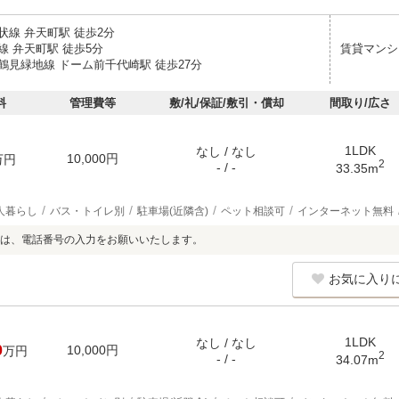
状線 弁天町駅 徒歩2分
線 弁天町駅 徒歩5分
賃貸マンシ
鶴見緑地線 ドーム前千代崎駅 徒歩27分
料
管理費等
敷/礼/保証/敷引・償却
間取り/広さ
1LDK
なし / なし
10,000円
万円
2
- / -
33.35m
人暮らし
バス・トイレ別
駐車場(近隣含)
ペット相談可
インターネット無料
は、電話番号の入力をお願いいたします。
お気に入り
1LDK
なし / なし
0
10,000円
万円
2
- / -
34.07m