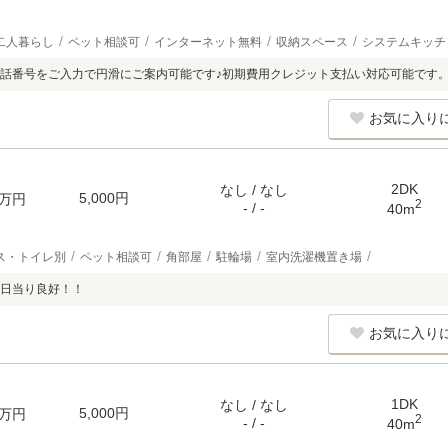
二人暮らし
ペット相談可
インターネット無料
収納スペース
システムキッチ
話番号をご入力で円滑にご案内可能です♪初期費用クレジット支払い対応可能です
お気に入り
2DK
なし / なし
5,000円
万円
2
- / -
40m
ス・トイレ別
ペット相談可
角部屋
駐輪場
室内洗濯機置き場
日当り良好！！
お気に入り
1DK
なし / なし
5,000円
万円
2
- / -
40m