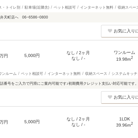
ス・トイレ別
駐車場(近隣含)
ペット相談可
インターネット無料
収納スペー
天町店へ 06−6586−0800
お気に入り
ワンルーム
なし / 2ヶ月
5,000円
万円
2
なし / -
19.98m
ワンルーム
ペット相談可
インターネット無料
収納スペース
システムキッチ
話番号をご入力で円滑にご案内可能です♪初期費用クレジット支払い対応可能です
お気に入り
なし / 2ヶ月
1LDK
5,000円
万円
2
なし / -
39.96m