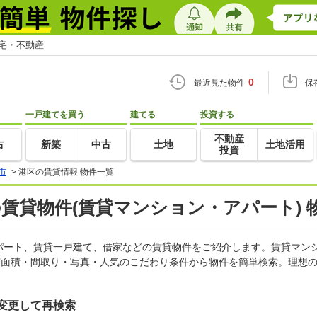
住宅・不動産
0
最近見た物件
保
一戸建てを買う
建てる
投資する
不動産
古
新築
中古
土地
土地活用
投資
市
>
港区の賃貸情報 物件一覧
の賃貸物件(賃貸マンション・アパート) 
パート、賃貸一戸建て、借家などの賃貸物件をご紹介します。賃貸マン
有面積・間取り・写真・人気のこだわり条件から物件を簡単検索。理想の
変更して再検索