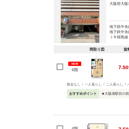
大阪府大阪
地下鉄中央
地下鉄中央線
ＪＲ桜島線 
間取り図
賃
NEW
7.50
6階
敷金なし
一人暮らし
二人暮らし
おすすめポイント
★大阪港駅目の前
4階