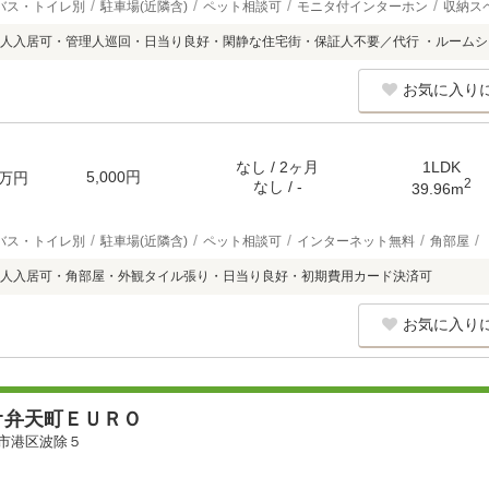
バス・トイレ別
駐車場(近隣含)
ペット相談可
モニタ付インターホン
収納ス
人入居可・管理人巡回・日当り良好・閑静な住宅街・保証人不要／代行 ・ルーム
お気に入り
なし / 2ヶ月
1LDK
5,000円
万円
2
なし / -
39.96m
バス・トイレ別
駐車場(近隣含)
ペット相談可
インターネット無料
角部屋
人入居可・角部屋・外観タイル張り・日当り良好・初期費用カード決済可
お気に入り
オ弁天町ＥＵＲＯ
市港区波除５