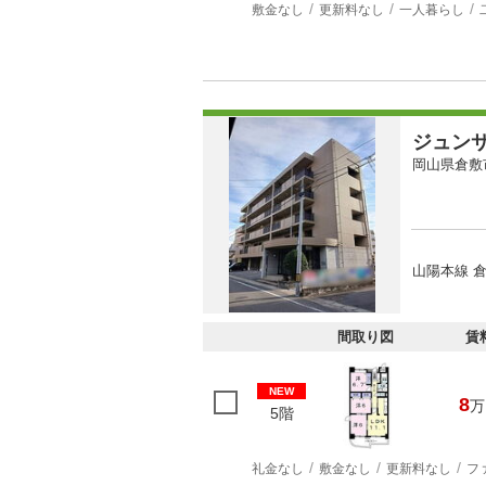
敷金なし
更新料なし
一人暮らし
ジュン
岡山県倉敷
山陽本線 倉
間取り図
賃
NEW
8
万
5階
礼金なし
敷金なし
更新料なし
フ