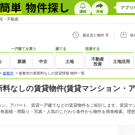
住宅・不動産
0
最近見た物件
保
一戸建てを買う
建てる
投資する
不動産
古
新築
中古
土地
土地活用
投資
>
倉敷市
>
倉敷市の更新料なしの賃貸情報 物件一覧
更新料なしの賃貸物件(賃貸マンション・ア
ョン、アパート、賃貸一戸建てなどの賃貸物件をご紹介します。賃貸マ
専有面積・間取り・写真・人気のこだわり条件から物件を簡単検索。理想