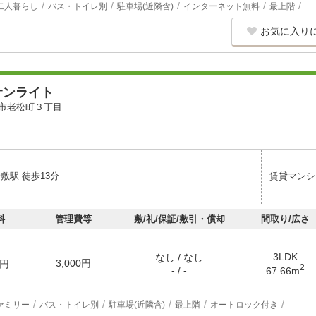
二人暮らし
バス・トイレ別
駐車場(近隣含)
インターネット無料
最上階
お気に入り
サンライト
市老松町３丁目
敷駅 徒歩13分
賃貸マンシ
料
管理費等
敷/礼/保証/敷引・償却
間取り/広さ
3LDK
なし / なし
3,000円
円
2
- / -
67.66m
ァミリー
バス・トイレ別
駐車場(近隣含)
最上階
オートロック付き