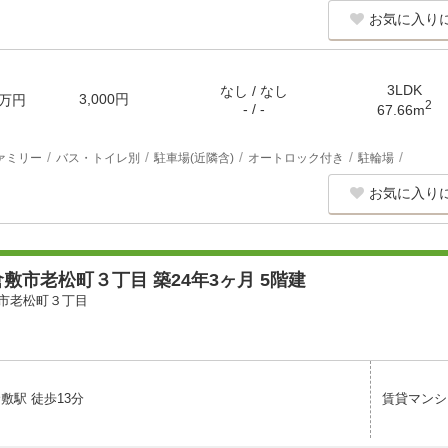
お気に入り
3LDK
なし / なし
3,000円
万円
2
- / -
67.66m
ァミリー
バス・トイレ別
駐車場(近隣含)
オートロック付き
駐輪場
お気に入り
敷市老松町３丁目 築24年3ヶ月 5階建
市老松町３丁目
敷駅 徒歩13分
賃貸マンシ