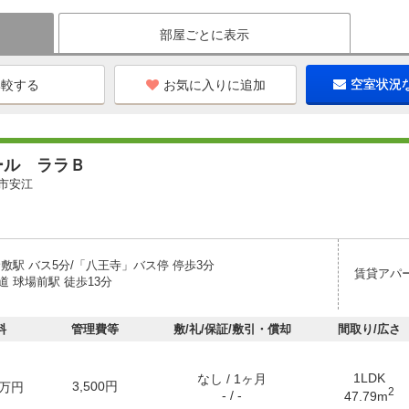
部屋ごとに表示
お気に入りに追加
空室状況
ール ララＢ
市安江
敷駅 バス5分/「八王寺」バス停 停歩3分
賃貸アパ
 球場前駅 徒歩13分
料
管理費等
敷/礼/保証/敷引・償却
間取り/広さ
1LDK
なし / 1ヶ月
3,500円
万円
2
- / -
47.79m