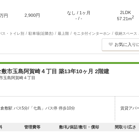
2LDK
なし / 1ヶ月
2,900円
万円
2
- / -
57.21m
バス・トイレ別
駐車場(近隣含)
最上階
モニタ付インターホン
収納スペース
お気に入り
敷市玉島阿賀崎４丁目 築13年10ヶ月 2階建
市玉島阿賀崎４丁目
倉敷駅 バス5分/「七島」バス停 停歩10分
賃貸アパ
料
管理費等
敷/礼/保証/敷引・償却
間取り/広さ