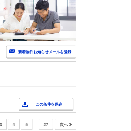
この条件を保存
3
4
5
27
次へ
…