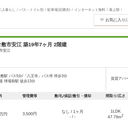
二人暮らし
バス・トイレ別
駐車場(近隣含)
インターネット無料
最上階
お気に入り
敷市安江 築19年7ヶ月 2階建
市安江
敷駅 バス5分/「八王寺」バス停 停歩3分
賃貸アパ
 球場前駅 徒歩13分
料
管理費等
敷/礼/保証/敷引・償却
間取り/広さ
1LDK
なし / 1ヶ月
3,500円
万円
2
- / -
47.79m