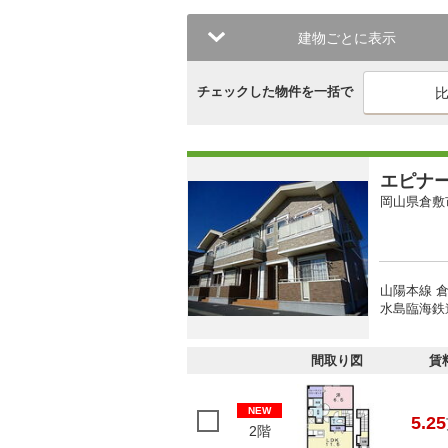
建物ごとに表示
チェックした物件を一括で
エピナ
岡山県倉敷
山陽本線 倉
水島臨海鉄道
間取り図
賃
NEW
5.25
2階