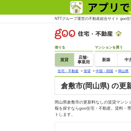
NTTグループ運営の不動産総合サイト goo
借りる
マンションを買う
店舗･
賃貸
新築
中
事業用
住宅・不動産
>
賃貸
>
中国・四国
>
岡山県
倉敷市(岡山県) の
岡山県倉敷市の更新料なしの賃貸マンシ
報を探すならgoo住宅・不動産。賃料・
トします。