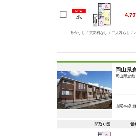
NEW
4.70
2階
敷金なし
更新料なし
二人暮らし
岡山県倉
岡山県倉敷
山陽本線 新
間取り図
賃