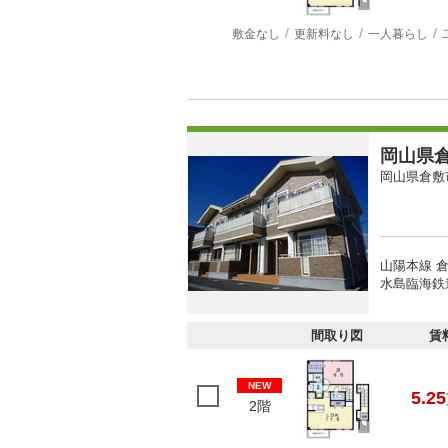
敷金なし
更新料なし
一人暮らし
岡山県倉
岡山県倉敷
山陽本線 倉
水島臨海鉄道
間取り図
賃
NEW
5.25
2階