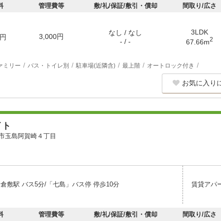
料
管理費等
敷/礼/保証/敷引・償却
間取り/広さ
3LDK
なし / なし
3,000円
円
2
- / -
67.66m
ァミリー
バス・トイレ別
駐車場(近隣含)
最上階
オートロック付き
お気に入り
イト
市玉島阿賀崎４丁目
倉敷駅 バス5分/「七島」バス停 停歩10分
賃貸アパ
料
管理費等
敷/礼/保証/敷引・償却
間取り/広さ