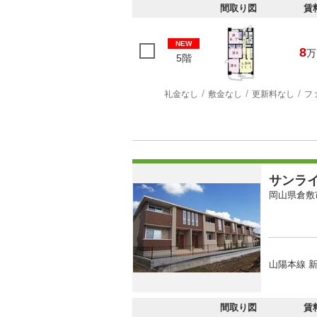
間取り図
賃
NEW
8
万
5階
礼金なし
敷金なし
更新料なし
フ
サンラ
岡山県倉敷
山陽本線 新
間取り図
賃