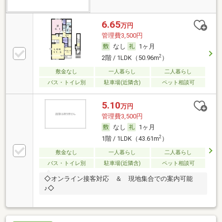
6.65
万円
管理費3,500円
なし
1ヶ月
2
2階 / 1LDK（50.96m
）
敷金なし
一人暮らし
二人暮らし
バス・トイレ別
駐車場(近隣含)
ペット相談可
5.10
万円
管理費3,500円
なし
1ヶ月
2
1階 / 1LDK（43.61m
）
敷金なし
一人暮らし
二人暮らし
バス・トイレ別
駐車場(近隣含)
ペット相談可
◇オンライン接客対応 ＆ 現地集合での案内可能
♪◇