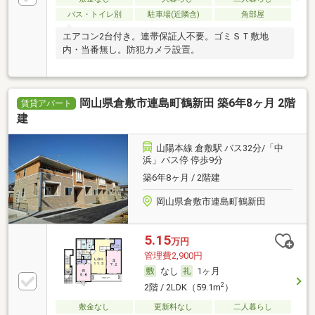
バス・トイレ別
駐車場(近隣含)
角部屋
エアコン2台付き。連帯保証人不要。ゴミＳＴ敷地
内・当番無し。防犯カメラ設置。
岡山県倉敷市連島町鶴新田 築6年8ヶ月 2階
賃貸アパート
建
山陽本線 倉敷駅 バス32分/「中
浜」バス停 停歩9分
築6年8ヶ月 / 2階建
岡山県倉敷市連島町鶴新田
5.15
万円
管理費2,900円
なし
1ヶ月
2
2階 / 2LDK（59.1m
）
敷金なし
更新料なし
二人暮らし