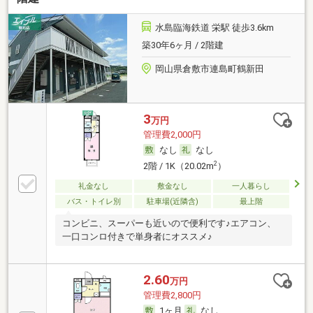
水島臨海鉄道 栄駅 徒歩3.6km
築30年6ヶ月 / 2階建
岡山県倉敷市連島町鶴新田
3
万円
管理費2,000円
なし
なし
2
2階 / 1K（20.02m
）
礼金なし
敷金なし
一人暮らし
バス・トイレ別
駐車場(近隣含)
最上階
コンビニ、スーパーも近いので便利です♪エアコン、
一口コンロ付きで単身者にオススメ♪
2.60
万円
管理費2,800円
1ヶ月
なし