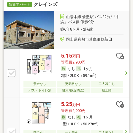
クレインズ
賃貸アパート
山陽本線 倉敷駅 バス32分/「中
浜」バス停 停歩9分
築6年8ヶ月 / 2階建
岡山県倉敷市連島町鶴新田
5.15
万円
管理費2,900円
なし
1ヶ月
2
2階 / 2LDK（59.1m
）
敷金なし
更新料なし
二人暮らし
バス・トイレ別
駐車場(近隣含)
最上階
5.25
万円
管理費2,900円
なし
1ヶ月
2
1階 / 1LDK（50.27m
）
敷金なし
一人暮らし
二人暮らし