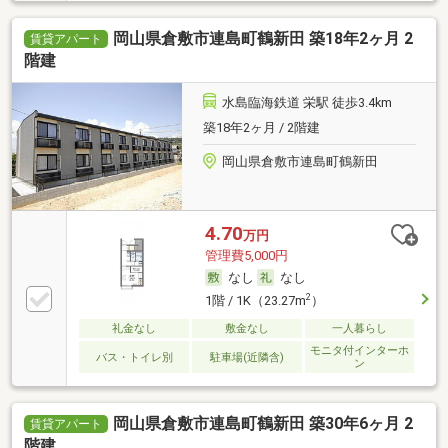
岡山県倉敷市連島町鶴新田 築18年2ヶ月 2
賃貸アパート
階建
水島臨海鉄道 栄駅 徒歩3.4km
築18年2ヶ月 / 2階建
岡山県倉敷市連島町鶴新田
4.70
万円
管理費5,000円
なし
なし
2
1階 / 1K（23.27m
）
礼金なし
敷金なし
一人暮らし
モニタ付インターホ
バス・トイレ別
駐車場(近隣含)
ン
岡山県倉敷市連島町鶴新田 築30年6ヶ月 2
賃貸アパート
階建