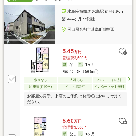
水島臨海鉄道 水島駅 徒歩3.9km
築5年4ヶ月 / 2階建
岡山県倉敷市連島町鶴新田
5.45
万円
管理費3,500円
なし
1ヶ月
2
2階 / 2LDK（58.6m
）
敷金なし
二人暮らし
バス・トイレ別
駐車場(近隣含)
ペット相談可
インターネット無料
お部屋の見学、来店のご予約はお気軽にお申し付けく
ださい。
5.60
万円
管理費3,500円
なし
1ヶ月