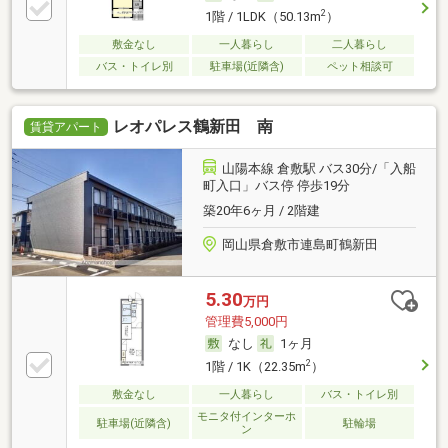
2
1階 / 1LDK（50.13m
）
敷金なし
一人暮らし
二人暮らし
バス・トイレ別
駐車場(近隣含)
ペット相談可
レオパレス鶴新田 南
賃貸アパート
山陽本線 倉敷駅 バス30分/「入船
町入口」バス停 停歩19分
築20年6ヶ月 / 2階建
岡山県倉敷市連島町鶴新田
5.30
万円
管理費5,000円
なし
1ヶ月
2
1階 / 1K（22.35m
）
敷金なし
一人暮らし
バス・トイレ別
モニタ付インターホ
駐車場(近隣含)
駐輪場
ン