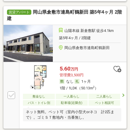
岡山県倉敷市連島町鶴新田 築5年4ヶ月 2階
賃貸アパート
建
山陽本線 新倉敷駅 徒歩4.1km
築5年4ヶ月 / 2階建
岡山県倉敷市連島町鶴新田
5.60
万円
管理費3,500円
なし
1ヶ月
2
1階 / 1LDK（50.13m
）
敷金なし
一人暮らし
二人暮らし
バス・トイレ別
駐車場(近隣含)
ペット相談可
ネット無料。ペット可（室内小型犬orネコ 計2匹ま
で）。ゴミＳＴ敷地内・当番無し。