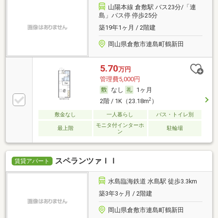
山陽本線 倉敷駅 バス23分/「連
島」バス停 停歩25分
築19年1ヶ月 / 2階建
岡山県倉敷市連島町鶴新田
5.70
万円
管理費5,000円
なし
1ヶ月
2
2階 / 1K（23.18m
）
敷金なし
一人暮らし
バス・トイレ別
モニタ付インターホ
最上階
駐輪場
ン
スペランツァＩＩ
賃貸アパート
水島臨海鉄道 水島駅 徒歩3.3km
築3年3ヶ月 / 2階建
岡山県倉敷市連島町鶴新田