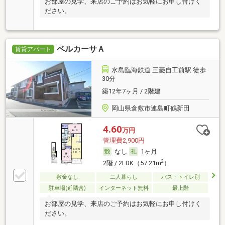
お部屋の見学、来店のご予約はお気軽にお申し付けく
ださい。
ベルカーサＡ
賃貸アパート
水島臨海鉄道 三菱自工前駅 徒歩
30分
築12年7ヶ月 / 2階建
岡山県倉敷市連島町鶴新田
4.60
万円
管理費2,900円
なし
1ヶ月
2
2階 / 2LDK（57.21m
）
敷金なし
二人暮らし
バス・トイレ別
駐車場(近隣含)
インターネット無料
最上階
お部屋の見学、来店のご予約はお気軽にお申し付けく
ださい。