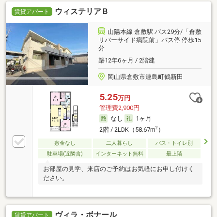
ウィステリアＢ
賃貸アパート
山陽本線 倉敷駅 バス29分/「倉敷
リバーサイド病院前」バス停 停歩15
分
築12年6ヶ月 / 2階建
岡山県倉敷市連島町鶴新田
5.25
万円
管理費2,900円
なし
1ヶ月
2
2階 / 2LDK（58.67m
）
敷金なし
二人暮らし
バス・トイレ別
駐車場(近隣含)
インターネット無料
最上階
お部屋の見学、来店のご予約はお気軽にお申し付けく
ださい。
ヴィラ・ボナール
賃貸アパート