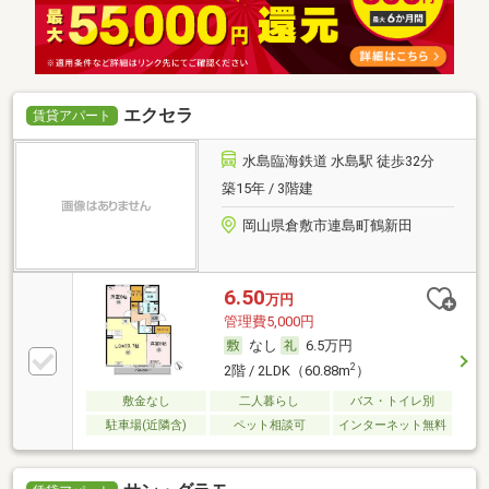
エクセラ
賃貸アパート
水島臨海鉄道 水島駅 徒歩32分
築15年 / 3階建
岡山県倉敷市連島町鶴新田
6.50
万円
管理費5,000円
なし
6.5万円
2
2階 / 2LDK（60.88m
）
敷金なし
二人暮らし
バス・トイレ別
駐車場(近隣含)
ペット相談可
インターネット無料