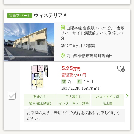
ウィステリアＡ
賃貸アパート
山陽本線 倉敷駅 バス29分/「倉敷
リバーサイド病院前」バス停 停歩15
分
築12年6ヶ月 / 2階建
岡山県倉敷市連島町鶴新田
5.25
万円
管理費2,900円
なし
1ヶ月
2
2階 / 2LDK（58.78m
）
敷金なし
二人暮らし
バス・トイレ別
駐車場(近隣含)
インターネット無料
最上階
お部屋の見学、来店のご予約はお気軽にお申し付けく
ださい。