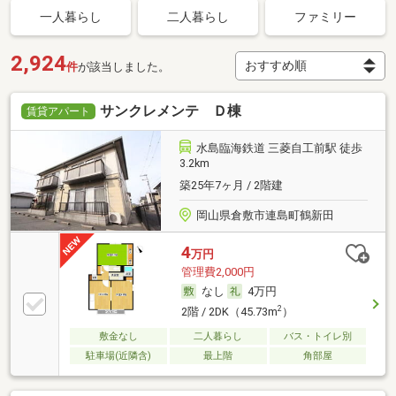
一人暮らし
二人暮らし
ファミリー
2,924
件
が該当しました。
サンクレメンテ Ｄ棟
賃貸アパート
水島臨海鉄道 三菱自工前駅 徒歩
3.2km
築25年7ヶ月 / 2階建
岡山県倉敷市連島町鶴新田
4
万円
管理費2,000円
なし
4万円
2
2階 / 2DK（45.73m
）
敷金なし
二人暮らし
バス・トイレ別
駐車場(近隣含)
最上階
角部屋