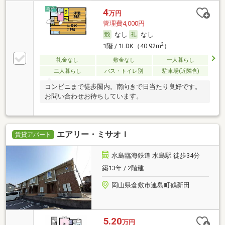
4
万円
管理費4,000円
なし
なし
2
1階 / 1LDK（40.92m
）
礼金なし
敷金なし
一人暮らし
二人暮らし
バス・トイレ別
駐車場(近隣含)
コンビニまで徒歩圏内。南向きで日当たり良好です。
お問い合わせお待ちしています。
エアリー・ミサオＩ
賃貸アパート
水島臨海鉄道 水島駅 徒歩34分
築13年 / 2階建
岡山県倉敷市連島町鶴新田
5.20
万円