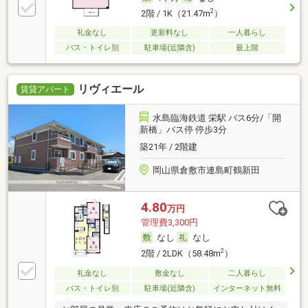
2
2階 / 1K（21.47m
）
礼金なし
更新料なし
一人暮らし
バス・トイレ別
駐車場(近隣含)
最上階
リヴィエール
賃貸アパート
水島臨海鉄道 栄駅 バス6分/「開
新橋」バス停 停歩3分
築21年 / 2階建
岡山県倉敷市連島町鶴新田
4.80
万円
管理費3,300円
なし
なし
2
2階 / 2LDK（58.48m
）
礼金なし
敷金なし
二人暮らし
バス・トイレ別
駐車場(近隣含)
インターネット無料