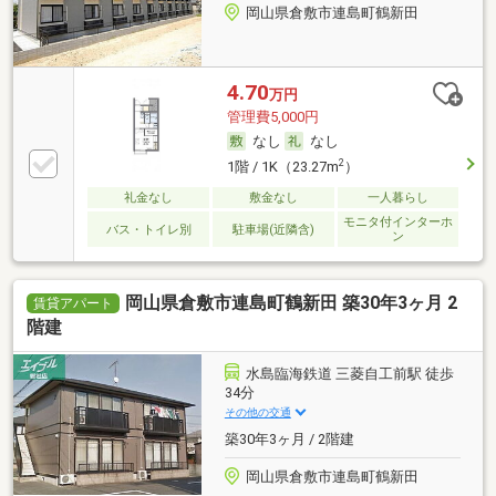
岡山県倉敷市連島町鶴新田
4.70
万円
管理費5,000円
なし
なし
2
1階 / 1K（23.27m
）
礼金なし
敷金なし
一人暮らし
モニタ付インターホ
バス・トイレ別
駐車場(近隣含)
ン
岡山県倉敷市連島町鶴新田 築30年3ヶ月 2
賃貸アパート
階建
水島臨海鉄道 三菱自工前駅 徒歩
34分
その他の交通
築30年3ヶ月 / 2階建
岡山県倉敷市連島町鶴新田