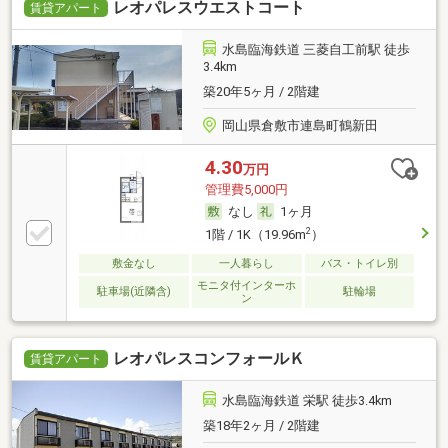
レオパレスウエストコート
賃貸アパート
水島臨海鉄道 三菱自工前駅 徒歩
3.4km
築20年5ヶ月 / 2階建
岡山県倉敷市連島町鶴新田
4.30
万円
管理費5,000円
なし
1ヶ月
2
1階 / 1K（19.96m
）
敷金なし
一人暮らし
バス・トイレ別
モニタ付インターホ
駐車場(近隣含)
駐輪場
ン
レオパレスコンフォールＫ
賃貸アパート
水島臨海鉄道 栄駅 徒歩3.4km
築18年2ヶ月 / 2階建