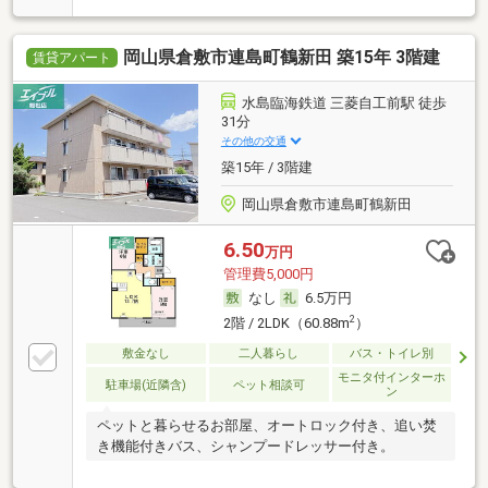
岡山県倉敷市連島町鶴新田 築15年 3階建
賃貸アパート
水島臨海鉄道 三菱自工前駅 徒歩
31分
その他の交通
築15年 / 3階建
岡山県倉敷市連島町鶴新田
6.50
万円
管理費5,000円
なし
6.5万円
2
2階 / 2LDK（60.88m
）
敷金なし
二人暮らし
バス・トイレ別
モニタ付インターホ
駐車場(近隣含)
ペット相談可
ン
ペットと暮らせるお部屋、オートロック付き、追い焚
き機能付きバス、シャンプードレッサー付き。