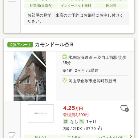
駐車場(近隣含)
インターネット無料
最上階
お部屋の見学、来店のご予約はお気軽にお申し付けく
ださい。
カモンドール杏Ｂ
賃貸アパート
水島臨海鉄道 三菱自工前駅 徒歩
35分
築18年2ヶ月 / 2階建
岡山県倉敷市連島町鶴新田
4.25
万円
管理費3,300円
なし
1ヶ月
2
2階 / 2LDK（57.79m
）
敷金なし
二人暮らし
バス・トイレ別