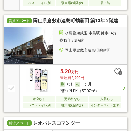
バス・トイレ別
駐車場(近隣含)
最上階
岡山県倉敷市連島町鶴新田 築13年 2階建
賃貸アパート
水島臨海鉄道 水島駅 徒歩34分
築13年 / 2階建
岡山県倉敷市連島町鶴新田
5.20
万円
管理費2,900円
なし
1ヶ月
2
2階 / 2LDK（57.07m
）
敷金なし
更新料なし
二人暮らし
バス・トイレ別
駐車場(近隣含)
インターネット無料
レオパレスコマンダー
賃貸アパート