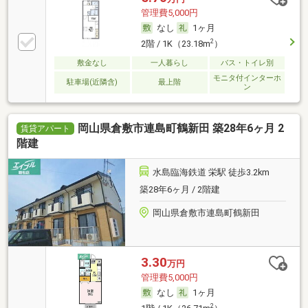
管理費5,000円
なし
1ヶ月
2
2階 / 1K（23.18m
）
敷金なし
一人暮らし
バス・トイレ別
モニタ付インターホ
駐車場(近隣含)
最上階
ン
岡山県倉敷市連島町鶴新田 築28年6ヶ月 2
賃貸アパート
階建
水島臨海鉄道 栄駅 徒歩3.2km
築28年6ヶ月 / 2階建
岡山県倉敷市連島町鶴新田
3.30
万円
管理費5,000円
なし
1ヶ月
2