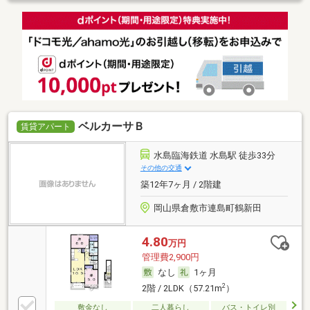
ベルカーサＢ
賃貸アパート
水島臨海鉄道 水島駅 徒歩33分
その他の交通
築12年7ヶ月 / 2階建
岡山県倉敷市連島町鶴新田
4.80
万円
管理費2,900円
なし
1ヶ月
2
2階 / 2LDK（57.21m
）
敷金なし
二人暮らし
バス・トイレ別