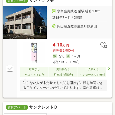
サン・グラモ
賃貸アパート
水島臨海鉄道 栄駅 徒歩3.1km
築18年7ヶ月 / 2階建
岡山県倉敷市連島町鶴新田
4.10
万円
管理費2,900円
なし
1ヶ月
2
2階 / 1K（31.7m
）
敷金なし
更新料なし
一人暮らし
バス・トイレ別
駐車場(近隣含)
インターネット無料
知らない人が来た時でも玄関を開けずに顔を確認でき
るＴＶインターホンが付いております。室内設備は洗
面所
サンクレストＤ
賃貸アパート