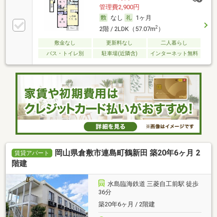
管理費2,900円
なし
1ヶ月
2
2階 / 2LDK（57.07m
）
敷金なし
更新料なし
二人暮らし
バス・トイレ別
駐車場(近隣含)
インターネット無料
岡山県倉敷市連島町鶴新田 築20年6ヶ月 2
賃貸アパート
階建
水島臨海鉄道 三菱自工前駅 徒歩
36分
築20年6ヶ月 / 2階建