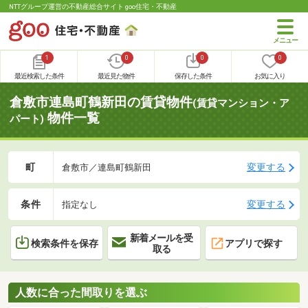
NTTグループ運営の不動産総合サイト goo住宅・不動産
1
0
0
0
最近検索した条件
最近見た物件
保存した条件
お気に入り
倉敷市連島町鶴新田の賃貸物件
(賃貸マンション・ア
物件一覧
パート)
町
変更する
倉敷市／連島町鶴新田
条件
変更する
指定なし
新着メールを受
検索条件を保存
アプリで探す
取る
人数に合った間取りを選ぶ