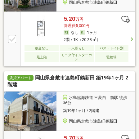
岡山県倉敷市連島町鶴新田
5.20
万円
管理費5,000円
なし
1ヶ月
2
2階 / 1K（20.28m
）
敷金なし
一人暮らし
バス・トイレ別
モニタ付インターホ
最上階
駐輪場
ン
岡山県倉敷市連島町鶴新田 築19年1ヶ月 2
賃貸アパート
階建
水島臨海鉄道 三菱自工前駅 徒歩
36分
築19年1ヶ月 / 2階建
岡山県倉敷市連島町鶴新田
5.70
万円