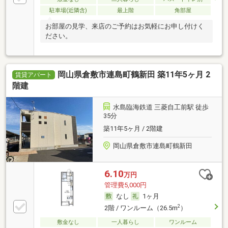
駐車場(近隣含)
最上階
角部屋
お部屋の見学、来店のご予約はお気軽にお申し付けく
ださい。
岡山県倉敷市連島町鶴新田 築11年5ヶ月 2
賃貸アパート
階建
水島臨海鉄道 三菱自工前駅 徒歩
35分
築11年5ヶ月 / 2階建
岡山県倉敷市連島町鶴新田
6.10
万円
管理費5,000円
なし
1ヶ月
2
2階 / ワンルーム（26.5m
）
敷金なし
一人暮らし
ワンルーム