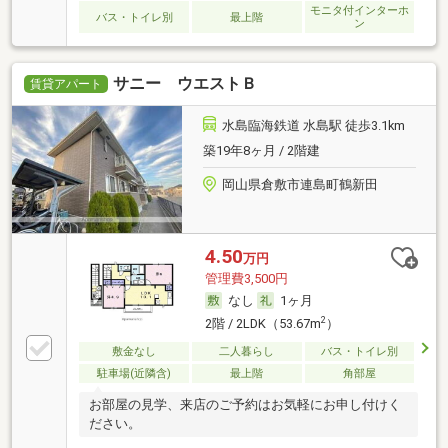
モニタ付インターホ
バス・トイレ別
最上階
ン
サニー ウエストＢ
賃貸アパート
水島臨海鉄道 水島駅 徒歩3.1km
築19年8ヶ月 / 2階建
岡山県倉敷市連島町鶴新田
4.50
万円
管理費3,500円
なし
1ヶ月
2
2階 / 2LDK（53.67m
）
敷金なし
二人暮らし
バス・トイレ別
駐車場(近隣含)
最上階
角部屋
お部屋の見学、来店のご予約はお気軽にお申し付けく
ださい。