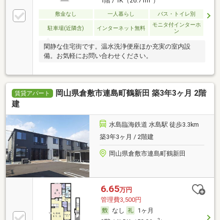
1階 / 1K（26.71m
）
敷金なし
一人暮らし
バス・トイレ別
モニタ付インターホ
駐車場(近隣含)
インターネット無料
ン
閑静な住宅街です。温水洗浄便座ほか充実の室内設
備。お気軽にお問い合わせください。
岡山県倉敷市連島町鶴新田 築3年3ヶ月 2階
賃貸アパート
建
水島臨海鉄道 水島駅 徒歩3.3km
築3年3ヶ月 / 2階建
岡山県倉敷市連島町鶴新田
6.65
万円
管理費3,500円
なし
1ヶ月