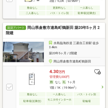
2
2階 / 1LDK（50.96m
）
敷金なし
更新料なし
一人暮らし
二人暮らし
バス・トイレ別
駐車場(近隣含)
岡山県倉敷市連島町鶴新田 築20年5ヶ月 2
賃貸アパート
階建
水島臨海鉄道 三菱自工前駅 徒歩
3.4km
築20年5ヶ月 / 2階建
岡山県倉敷市連島町鶴新田
4.30
万円
管理費5,000円
なし
1ヶ月
2
1階 / 1K（19.96m
）
敷金なし
一人暮らし
バス・トイレ別
モニタ付インターホ
駐車場(近隣含)
駐輪場
ン