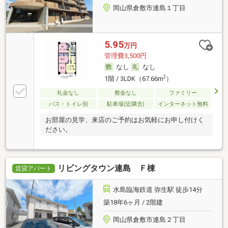
岡山県倉敷市連島１丁目
5.95
万円
管理費3,500円
なし
なし
2
1階 / 3LDK（67.66m
）
礼金なし
敷金なし
ファミリー
バス・トイレ別
駐車場(近隣含)
インターネット無料
お部屋の見学、来店のご予約はお気軽にお申し付けく
ださい。
リビングタウン連島 Ｆ棟
賃貸アパート
水島臨海鉄道 弥生駅 徒歩14分
築18年6ヶ月 / 2階建
岡山県倉敷市連島２丁目