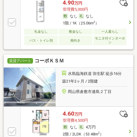
4.90
万円
管理費5,000円
なし
なし
2
1階 / 1K（25.06m
）
礼金なし
敷金なし
一人暮らし
モニタ付インターホ
バス・トイレ別
南向き
ン
コーポＫＳＭ
賃貸アパート
水島臨海鉄道 弥生駅 徒歩16分
築21年2ヶ月 / 2階建
岡山県倉敷市連島２丁目
4.60
万円
管理費4,500円
なし
4万円
2
2階 / 2LDK（53.48m
）