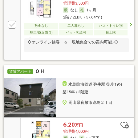
管理費3,500円
なし
1ヶ月
2
2階 / 2LDK（57.64m
）
敷金なし
二人暮らし
バス・トイレ別
駐車場(近隣含)
ペット相談可
最上階
◇オンライン接客 ＆ 現地集合での案内可能♪◇
ＯＨ
賃貸アパート
水島臨海鉄道 弥生駅 徒歩19分
築15年 / 3階建
岡山県倉敷市連島２丁目
6.20
万円
管理費4,000円