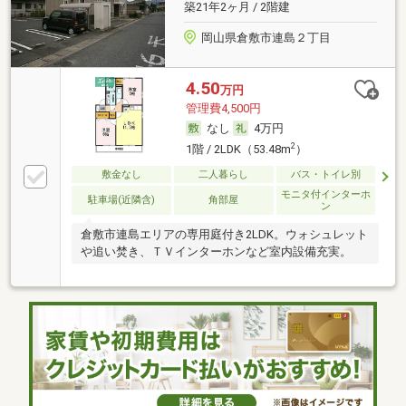
築21年2ヶ月 / 2階建
岡山県倉敷市連島２丁目
4.50
万円
管理費4,500円
なし
4万円
2
1階 / 2LDK（53.48m
）
敷金なし
二人暮らし
バス・トイレ別
モニタ付インターホ
駐車場(近隣含)
角部屋
ン
倉敷市連島エリアの専用庭付き2LDK。ウォシュレット
や追い焚き、ＴＶインターホンなど室内設備充実。