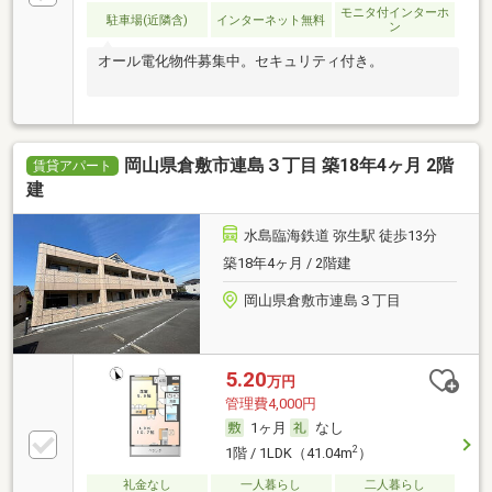
モニタ付インターホ
駐車場(近隣含)
インターネット無料
ン
オール電化物件募集中。セキュリティ付き。
岡山県倉敷市連島３丁目 築18年4ヶ月 2階
賃貸アパート
建
水島臨海鉄道 弥生駅 徒歩13分
築18年4ヶ月 / 2階建
岡山県倉敷市連島３丁目
5.20
万円
管理費4,000円
1ヶ月
なし
2
1階 / 1LDK（41.04m
）
礼金なし
一人暮らし
二人暮らし