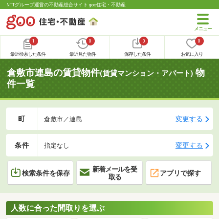
NTTグループ運営の不動産総合サイト goo住宅・不動産
1
0
0
0
最近検索した条件
最近見た物件
保存した条件
お気に入り
倉敷市連島の賃貸物件
物
(賃貸マンション・アパート)
件一覧
町
変更する
倉敷市／連島
条件
変更する
指定なし
新着メールを受
検索条件を保存
アプリで探す
取る
人数に合った間取りを選ぶ