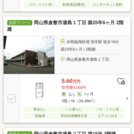
バス・トイレ別
駐車場(近隣含)
インターネット無料
岡山県倉敷市連島１丁目 築25年6ヶ月 2階
賃貸アパート
建
水島臨海鉄道 弥生駅 徒歩16分
築25年6ヶ月 / 2階建
岡山県倉敷市連島１丁目
5.60
万円
管理費5,000円
なし
1ヶ月
2
1階 / 1K（26.49m
）
敷金なし
一人暮らし
バス・トイレ別
駐輪場
室内洗濯機置き場
エアコン付き
岡山県倉敷市連島２丁目 築15年 3階建