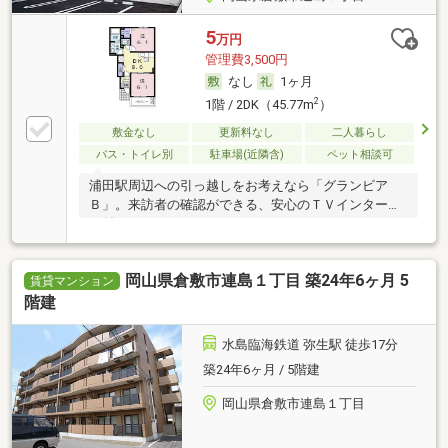
5
万円
管理費3,500円
なし
1ヶ月
2
1階 / 2DK（45.77m
）
敷金なし
更新料なし
二人暮らし
バス・トイレ別
駐車場(近隣含)
ペット相談可
浦田駅周辺への引っ越しをお考えなら「グランビア
Ｂ」。来訪者の確認ができる、安心のＴＶインターホ
ン付
岡山県倉敷市連島１丁目 築24年6ヶ月 5
賃貸マンション
階建
水島臨海鉄道 弥生駅 徒歩17分
築24年6ヶ月 / 5階建
岡山県倉敷市連島１丁目