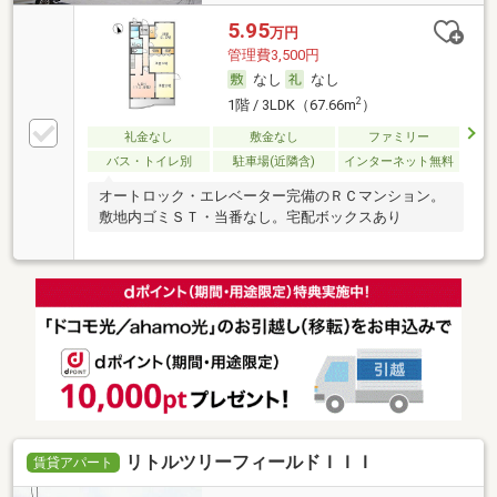
5.95
万円
管理費3,500円
なし
なし
2
1階 / 3LDK（67.66m
）
礼金なし
敷金なし
ファミリー
バス・トイレ別
駐車場(近隣含)
インターネット無料
オートロック・エレベーター完備のＲＣマンション。
敷地内ゴミＳＴ・当番なし。宅配ボックスあり
リトルツリーフィールドＩＩＩ
賃貸アパート