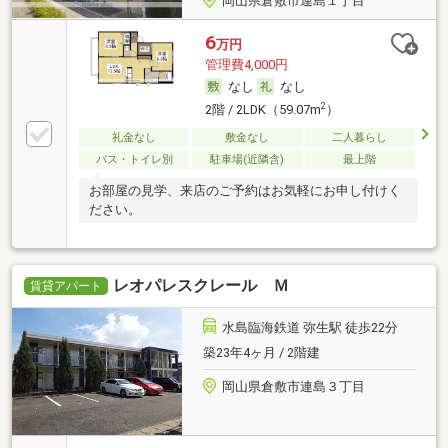
岡山県倉敷市連島１丁目
6
万円
管理費4,000円
なし
なし
2
2階 / 2LDK（59.07m
）
礼金なし
敷金なし
二人暮らし
バス・トイレ別
駐車場(近隣含)
最上階
お部屋の見学、来店のご予約はお気軽にお申し付けく
ださい。
レオパレスクレール Ｍ
賃貸アパート
水島臨海鉄道 弥生駅 徒歩22分
築23年4ヶ月 / 2階建
岡山県倉敷市連島３丁目