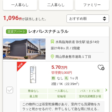
一人暮らし
二人暮らし
ファミリー
1,096
件
が該当しました。
レオパレスナチュラル
賃貸アパート
水島臨海鉄道 弥生駅 徒歩14分
築21年8ヶ月 / 2階建
岡山県倉敷市連島１丁目
5.70
万円
管理費5,000円
なし
1ヶ月
2
2階 / 1K（22.35m
）
敷金なし
一人暮らし
バス・トイレ別
最上階
駐輪場
室内洗濯機置き場
この物件には浴室乾燥機があり、室内でも洗濯物をカ
ラッと乾かせるので、外干しをして急な雨に怯えるこ