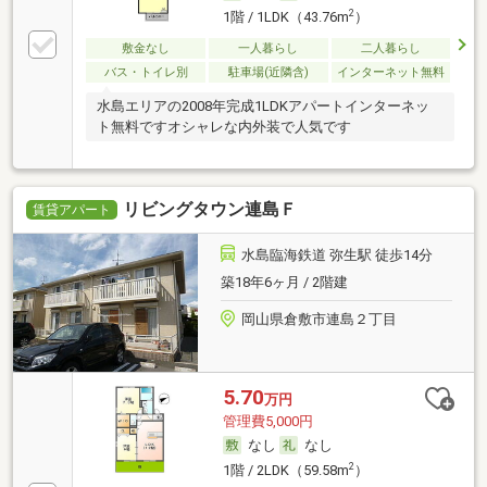
2
1階 / 1LDK（43.76m
）
敷金なし
一人暮らし
二人暮らし
バス・トイレ別
駐車場(近隣含)
インターネット無料
水島エリアの2008年完成1LDKアパートインターネッ
ト無料ですオシャレな内外装で人気です
リビングタウン連島Ｆ
賃貸アパート
水島臨海鉄道 弥生駅 徒歩14分
築18年6ヶ月 / 2階建
岡山県倉敷市連島２丁目
5.70
万円
管理費5,000円
なし
なし
2
1階 / 2LDK（59.58m
）