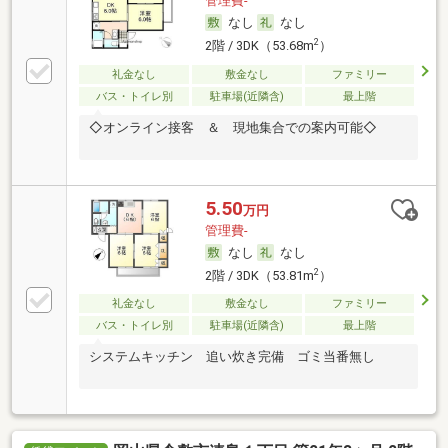
管理費-
なし
なし
2
2階 / 3DK（53.68m
）
礼金なし
敷金なし
ファミリー
バス・トイレ別
駐車場(近隣含)
最上階
◇オンライン接客 ＆ 現地集合での案内可能◇
5.50
万円
管理費-
なし
なし
2
2階 / 3DK（53.81m
）
礼金なし
敷金なし
ファミリー
バス・トイレ別
駐車場(近隣含)
最上階
システムキッチン 追い炊き完備 ゴミ当番無し