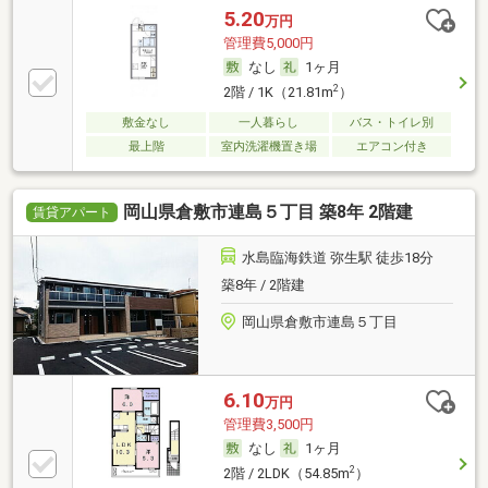
5.20
万円
管理費5,000円
なし
1ヶ月
2
2階 / 1K（21.81m
）
敷金なし
一人暮らし
バス・トイレ別
最上階
室内洗濯機置き場
エアコン付き
岡山県倉敷市連島５丁目 築8年 2階建
賃貸アパート
水島臨海鉄道 弥生駅 徒歩18分
築8年 / 2階建
岡山県倉敷市連島５丁目
6.10
万円
管理費3,500円
なし
1ヶ月
2
2階 / 2LDK（54.85m
）