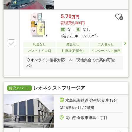
5.70
万円
管理費5,000円
なし
なし
2
1階 / 2LDK（59.58m
）
礼金なし
敷金なし
二人暮らし
バス・トイレ別
駐車場(近隣含)
インターネット無料
◇オンライン接客対応 ＆ 現地集合での案内可能
♪◇
レオネクストフリージア
賃貸アパート
水島臨海鉄道 弥生駅 徒歩13分
築16年6ヶ月 / 2階建
岡山県倉敷市連島１丁目