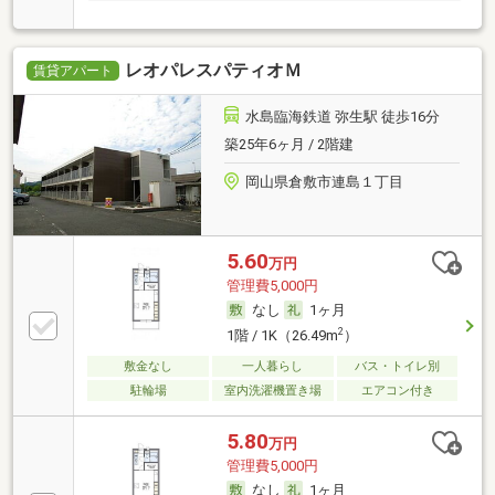
とが
レオパレスパティオＭ
賃貸アパート
水島臨海鉄道 弥生駅 徒歩16分
築25年6ヶ月 / 2階建
岡山県倉敷市連島１丁目
5.60
万円
管理費5,000円
なし
1ヶ月
2
1階 / 1K（26.49m
）
敷金なし
一人暮らし
バス・トイレ別
駐輪場
室内洗濯機置き場
エアコン付き
5.80
万円
管理費5,000円
なし
1ヶ月