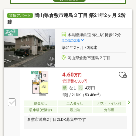
岡山県倉敷市連島２丁目 築21年2ヶ月 2階
賃貸アパート
建
水島臨海鉄道 弥生駅 徒歩12分
その他の交通
築21年2ヶ月 / 2階建
岡山県倉敷市連島２丁目
4.60
万円
管理費4,500円
なし
4万円
2
2階 / 2LDK（53.48m
）
敷金なし
二人暮らし
バス・トイレ別
駐車場(近隣含)
最上階
角部屋
倉敷市連島2丁目2LDK募集中です