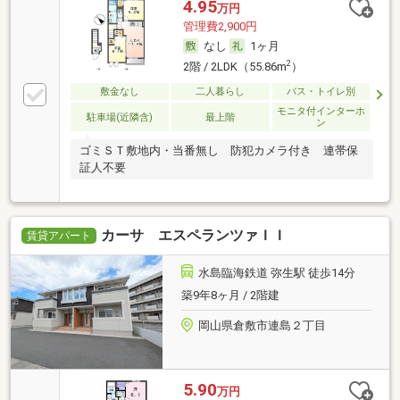
4.95
万円
管理費2,900円
なし
1ヶ月
2
2階 / 2LDK（55.86m
）
敷金なし
二人暮らし
バス・トイレ別
モニタ付インターホ
駐車場(近隣含)
最上階
ン
ゴミＳＴ敷地内・当番無し 防犯カメラ付き 連帯保
証人不要
カーサ エスペランツァＩＩ
賃貸アパート
水島臨海鉄道 弥生駅 徒歩14分
築9年8ヶ月 / 2階建
岡山県倉敷市連島２丁目
5.90
万円