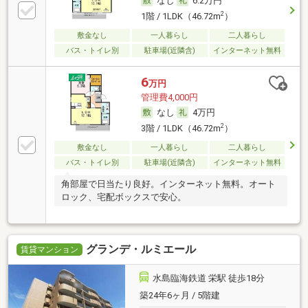
なし
6.2万円
2
1階 / 1LDK（46.72m
）
敷金なし
一人暮らし
二人暮らし
バス・トイレ別
駐車場(近隣含)
インターネット無料
6
万円
管理費4,000円
なし
4万円
2
3階 / 1LDK（46.72m
）
敷金なし
一人暮らし
二人暮らし
バス・トイレ別
駐車場(近隣含)
インターネット無料
角部屋で日当たり良好。インターネット無料。オート
ロック、宅配ボックスで安心。
グランデ・ルミエール
賃貸マンション
水島臨海鉄道 栄駅 徒歩18分
築24年6ヶ月 / 5階建