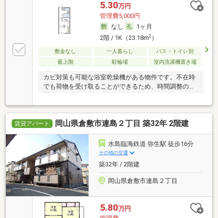
5.30
万円
管理費5,000円
なし
1ヶ月
2
2階 / 1K（23.18m
）
敷金なし
一人暮らし
バス・トイレ別
最上階
駐輪場
室内洗濯機置き場
カビ対策も可能な浴室乾燥機がある物件です。不在時
でも荷物を受け取ることができるため、時間調整の手
間が
岡山県倉敷市連島２丁目 築32年 2階建
賃貸アパート
水島臨海鉄道 弥生駅 徒歩16分
その他の交通
築32年 / 2階建
岡山県倉敷市連島２丁目
5.80
万円