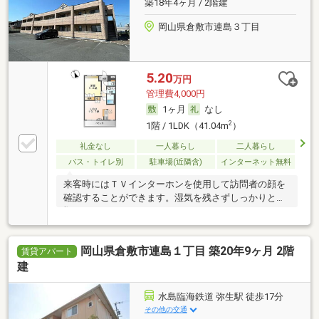
築18年4ヶ月 / 2階建
岡山県倉敷市連島３丁目
5.20
万円
管理費4,000円
1ヶ月
なし
2
1階 / 1LDK（41.04m
）
礼金なし
一人暮らし
二人暮らし
バス・トイレ別
駐車場(近隣含)
インターネット無料
来客時にはＴＶインターホンを使用して訪問者の顔を
確認することができます。湿気を残さずしっかりと衣
類
岡山県倉敷市連島１丁目 築20年9ヶ月 2階
賃貸アパート
建
水島臨海鉄道 弥生駅 徒歩17分
その他の交通