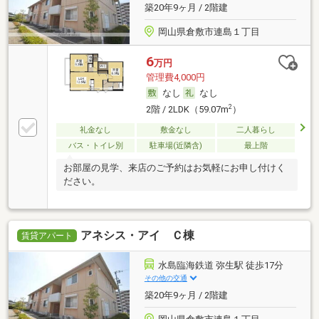
築20年9ヶ月 / 2階建
岡山県倉敷市連島１丁目
6
万円
管理費4,000円
なし
なし
2
2階 / 2LDK（59.07m
）
礼金なし
敷金なし
二人暮らし
バス・トイレ別
駐車場(近隣含)
最上階
お部屋の見学、来店のご予約はお気軽にお申し付けく
ださい。
アネシス・アイ Ｃ棟
賃貸アパート
水島臨海鉄道 弥生駅 徒歩17分
その他の交通
築20年9ヶ月 / 2階建