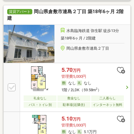
岡山県倉敷市連島２丁目 築18年6ヶ月 2階
賃貸アパート
建
水島臨海鉄道 弥生駅 徒歩13分
築18年6ヶ月 / 2階建
岡山県倉敷市連島２丁目
5.70
万円
管理費5,000円
なし
なし
2
1階 / 2LDK（59.58m
）
礼金なし
敷金なし
二人暮らし
バス・トイレ別
駐車場(近隣含)
インターネット無料
5.10
万円
管理費5,000円
なし
5.1万円