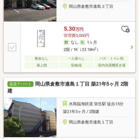
岡山県倉敷市連島３丁目
5.30
万円
管理費5,000円
なし
1ヶ月
2
2階 / 1K（23.18m
）
敷金なし
一人暮らし
バス・トイレ別
最上階
駐輪場
室内洗濯機置き場
岡山県倉敷市連島１丁目 築21年5ヶ月 2階
賃貸アパート
建
水島臨海鉄道 弥生駅 徒歩15分
築21年5ヶ月 / 2階建
岡山県倉敷市連島１丁目