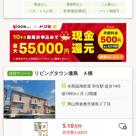
敷金なし
更新料なし
二人暮らし
バス・トイレ別
駐車場(近隣含)
ペット相談可
リビングタウン連島 Ａ棟
賃貸アパート
水島臨海鉄道 弥生駅 徒歩14分
築18年6ヶ月 / 2階建
岡山県倉敷市連島２丁目
5.10
万円
管理費5,000円