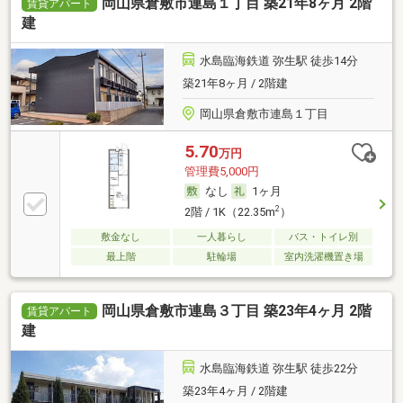
岡山県倉敷市連島１丁目 築21年8ヶ月 2階
賃貸アパート
建
水島臨海鉄道 弥生駅 徒歩14分
築21年8ヶ月 / 2階建
岡山県倉敷市連島１丁目
5.70
万円
管理費5,000円
なし
1ヶ月
2
2階 / 1K（22.35m
）
敷金なし
一人暮らし
バス・トイレ別
最上階
駐輪場
室内洗濯機置き場
岡山県倉敷市連島３丁目 築23年4ヶ月 2階
賃貸アパート
建
水島臨海鉄道 弥生駅 徒歩22分
築23年4ヶ月 / 2階建