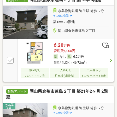
賃貸アパート
水島臨海鉄道 弥生駅 徒歩17分
その他の交通
築15年 / 3階建
岡山県倉敷市連島２丁目
6.20
万円
管理費4,000円
なし
6.2万円
2
1階 / 1LDK（46.72m
）
敷金なし
一人暮らし
二人暮らし
バス・トイレ別
駐車場(近隣含)
インターネット無料
岡山県倉敷市連島２丁目 築21年2ヶ月 2階
賃貸アパート
建
水島臨海鉄道 弥生駅 徒歩12分
その他の交通