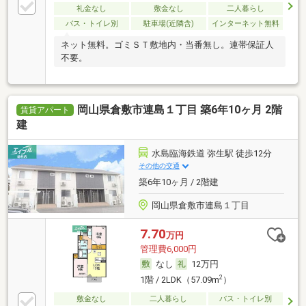
礼金なし
敷金なし
二人暮らし
バス・トイレ別
駐車場(近隣含)
インターネット無料
ネット無料。ゴミＳＴ敷地内・当番無し。連帯保証人
不要。
岡山県倉敷市連島１丁目 築6年10ヶ月 2階
賃貸アパート
建
水島臨海鉄道 弥生駅 徒歩12分
その他の交通
築6年10ヶ月 / 2階建
岡山県倉敷市連島１丁目
7.70
万円
管理費6,000円
なし
12万円
2
1階 / 2LDK（57.09m
）
敷金なし
二人暮らし
バス・トイレ別