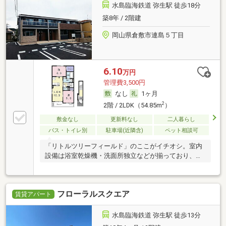
水島臨海鉄道 弥生駅 徒歩18分
築8年 / 2階建
岡山県倉敷市連島５丁目
6.10
万円
管理費3,500円
なし
1ヶ月
2
2階 / 2LDK（54.85m
）
敷金なし
更新料なし
二人暮らし
バス・トイレ別
駐車場(近隣含)
ペット相談可
「リトルツリーフィールド」のここがイチオシ。室内
設備は浴室乾燥機・洗面所独立などが揃っており、と
て
フローラルスクエア
賃貸アパート
水島臨海鉄道 弥生駅 徒歩13分