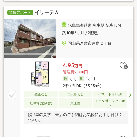
イリーデＡ
賃貸アパート
水島臨海鉄道 弥生駅 徒歩13分
築10年6ヶ月 / 2階建
岡山県倉敷市連島２丁目
4.95
万円
管理費2,900円
なし
1ヶ月
2
2階 / 2LDK（55.35m
）
敷金なし
二人暮らし
バス・トイレ別
モニタ付インターホ
駐車場(近隣含)
最上階
ン
お部屋の見学、来店のご予約はお気軽にお申し付けく
ださい。