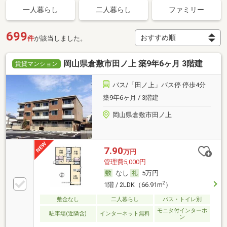
一人暮らし
二人暮らし
ファミリー
699
件
が該当しました。
岡山県倉敷市田ノ上 築9年6ヶ月 3階建
賃貸マンション
バス/「田ノ上」バス停 停歩4分
築9年6ヶ月 / 3階建
岡山県倉敷市田ノ上
7.90
万円
管理費5,000円
なし
5万円
2
1階 / 2LDK（66.91m
）
敷金なし
二人暮らし
バス・トイレ別
モニタ付インターホ
駐車場(近隣含)
インターネット無料
ン