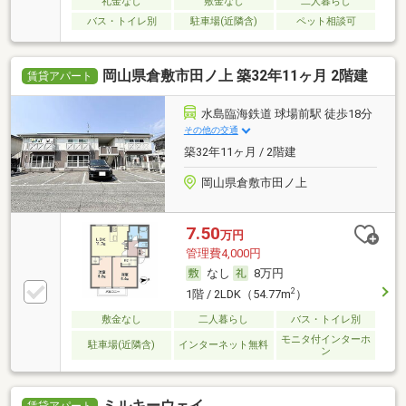
礼金なし
敷金なし
二人暮らし
バス・トイレ別
駐車場(近隣含)
ペット相談可
岡山県倉敷市田ノ上 築32年11ヶ月 2階建
賃貸アパート
水島臨海鉄道 球場前駅 徒歩18分
その他の交通
築32年11ヶ月 / 2階建
岡山県倉敷市田ノ上
7.50
万円
管理費4,000円
なし
8万円
2
1階 / 2LDK（54.77m
）
敷金なし
二人暮らし
バス・トイレ別
モニタ付インターホ
駐車場(近隣含)
インターネット無料
ン
ミルキーウェイ
賃貸アパート