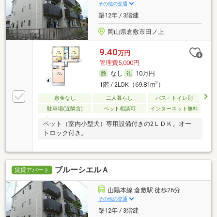
その他の交通
築12年 / 3階建
岡山県倉敷市田ノ上
9.40
万円
管理費5,000円
なし
10万円
2
1階 / 2LDK（69.81m
）
敷金なし
二人暮らし
バス・トイレ別
駐車場(近隣含)
ペット相談可
インターネット無料
ペット（室内小型犬）専用設備付きの2ＬＤＫ。オー
トロック付き。
ブルーシエルＡ
賃貸アパート
山陽本線 倉敷駅 徒歩26分
その他の交通
築12年 / 3階建