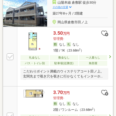
山陽本線 倉敷駅 徒歩30分
その他の交通
築27年8ヶ月 / 2階建
岡山県倉敷市田ノ上
3.50
万円
管理費-
なし
なし
2
1階 / 1K（23.68m
）
礼金なし
敷金なし
一人暮らし
バス・トイレ別
駐車場(近隣含)
角部屋
こだわりポイント満載のウィステリアコート田ノ上。
玄関先まで覗き穴を覗きに行かなくてもインターホン
越し
3.70
万円
管理費-
なし
なし
2
2階 / ワンルーム（23.68m
）