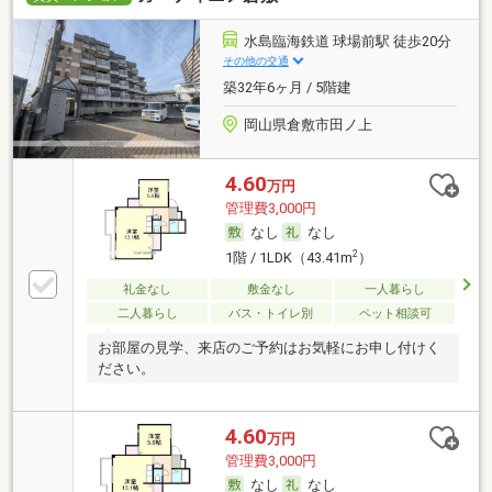
水島臨海鉄道 球場前駅 徒歩20分
その他の交通
築32年6ヶ月 / 5階建
岡山県倉敷市田ノ上
4.60
万円
管理費3,000円
なし
なし
2
1階 / 1LDK（43.41m
）
礼金なし
敷金なし
一人暮らし
二人暮らし
バス・トイレ別
ペット相談可
お部屋の見学、来店のご予約はお気軽にお申し付けく
ださい。
4.60
万円
管理費3,000円
なし
なし