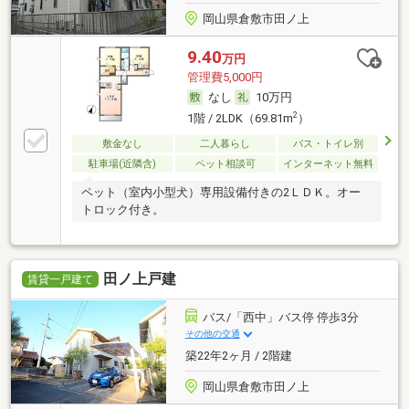
岡山県倉敷市田ノ上
9.40
万円
管理費5,000円
なし
10万円
2
1階 / 2LDK（69.81m
）
敷金なし
二人暮らし
バス・トイレ別
駐車場(近隣含)
ペット相談可
インターネット無料
ペット（室内小型犬）専用設備付きの2ＬＤＫ。オー
トロック付き。
田ノ上戸建
賃貸一戸建て
バス/「西中」バス停 停歩3分
その他の交通
築22年2ヶ月 / 2階建
岡山県倉敷市田ノ上