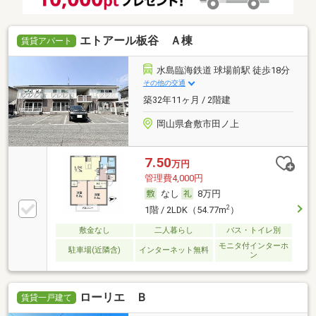
エトアール板谷 Ａ棟
賃貸アパート
水島臨海鉄道 球場前駅 徒歩18分
その他の交通
築32年11ヶ月 / 2階建
岡山県倉敷市田ノ上
7.50
万円
管理費4,000円
なし
8万円
2
1階 / 2LDK（54.77m
）
敷金なし
二人暮らし
バス・トイレ別
モニタ付インターホ
駐車場(近隣含)
インターネット無料
ン
ローリエ Ｂ
賃貸一戸建て