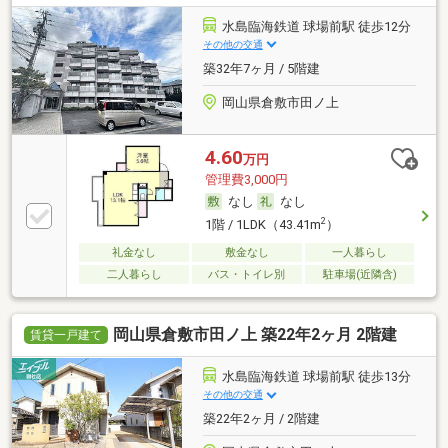
水島臨海鉄道 球場前駅 徒歩12分
その他の交通
築32年7ヶ月 / 5階建
岡山県倉敷市田ノ上
4.60
万円
管理費3,000円
なし
なし
2
1階 / 1LDK（43.41m
）
礼金なし
敷金なし
一人暮らし
二人暮らし
バス・トイレ別
駐車場(近隣含)
岡山県倉敷市田ノ上 築22年2ヶ月 2階建
賃貸一戸建て
水島臨海鉄道 球場前駅 徒歩13分
その他の交通
築22年2ヶ月 / 2階建