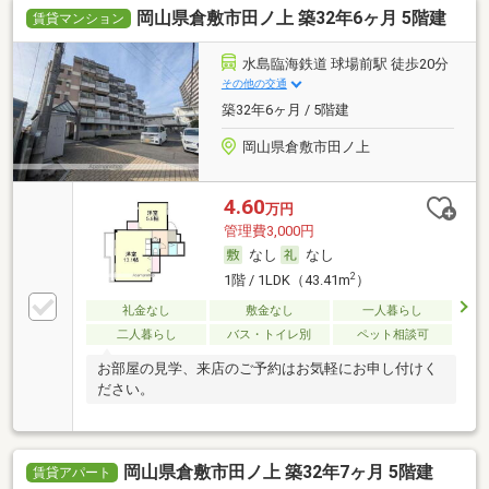
岡山県倉敷市田ノ上 築32年6ヶ月 5階建
賃貸マンション
水島臨海鉄道 球場前駅 徒歩20分
その他の交通
築32年6ヶ月 / 5階建
岡山県倉敷市田ノ上
4.60
万円
管理費3,000円
なし
なし
2
1階 / 1LDK（43.41m
）
礼金なし
敷金なし
一人暮らし
二人暮らし
バス・トイレ別
ペット相談可
お部屋の見学、来店のご予約はお気軽にお申し付けく
ださい。
岡山県倉敷市田ノ上 築32年7ヶ月 5階建
賃貸アパート