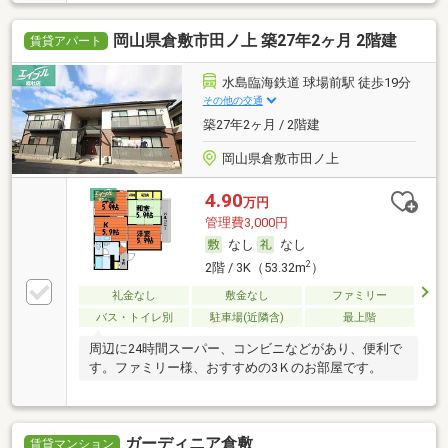
岡山県倉敷市田ノ上 築27年2ヶ月 2階建
賃貸アパート
水島臨海鉄道 球場前駅 徒歩19分
その他の交通
築27年2ヶ月 / 2階建
岡山県倉敷市田ノ上
4.90
万円
管理費3,000円
なし
なし
2
2階 / 3K（53.32m
）
礼金なし
敷金なし
ファミリー
バス・トイレ別
駐車場(近隣含)
最上階
周辺に24時間スーパー、コンビニなどがあり、便利で
す。ファミリー様、おすすめの3Ｋのお部屋です。
ガーディニア倉敷
賃貸マンション