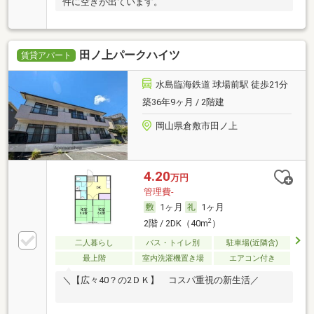
件に空きが出ています。
田ノ上パークハイツ
賃貸アパート
水島臨海鉄道 球場前駅 徒歩21分
築36年9ヶ月 / 2階建
岡山県倉敷市田ノ上
4.20
万円
管理費-
1ヶ月
1ヶ月
2
2階 / 2DK（40m
）
二人暮らし
バス・トイレ別
駐車場(近隣含)
最上階
室内洗濯機置き場
エアコン付き
＼【広々40？の2ＤＫ】 コスパ重視の新生活／