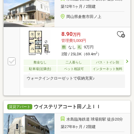
築12年1ヶ月 / 2階建
岡山県倉敷市田ノ上
8.90
万円
管理費5,000円
なし
9万円
2
2階 / 2SLDK（69.4m
）
敷金なし
二人暮らし
バス・トイレ別
駐車場(近隣含)
ペット相談可
インターネット無料
ウォークインクローゼットで収納充実♪
ウイステリアコート田ノ上ＩＩ
賃貸アパート
水島臨海鉄道 球場前駅 徒歩20分
築27年8ヶ月 / 2階建