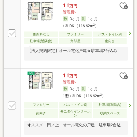
11
万円
管理費-
3ヶ月
1ヶ月
2
/ 3LDK（116.62m
）
更新料なし
ファミリー
バス・トイレ別
駐車場(近隣含)
角部屋
南向き
【法人契約限定】オール電化戸建☆駐車場2台込み
11
万円
管理費-
3ヶ月
1ヶ月
2
1階 / 3LDK（116.62m
）
ファミリー
バス・トイレ別
駐車場(近隣含)
モニタ付インターホ
南向き
収納スペース
ン
オススメ 田ノ上 オール電化の戸建 駐車場2台込