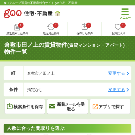
NTTグループ運営の不動産総合サイト goo住宅・不動産
1
0
0
0
最近検索した条件
最近見た物件
保存した条件
お気に入り
倉敷市田ノ上の賃貸物件
(賃貸マンション・アパート)
物件一覧
町
変更する
倉敷市／田ノ上
条件
変更する
指定なし
新着メールを受
検索条件を保存
アプリで探す
取る
人数に合った間取りを選ぶ