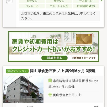
礼金なし
敷金なし
一人暮らし
ワンルーム
バス・トイレ別
駐車場(近隣含)
お部屋の見学、来店のご予約はお気軽にお申し付けく
ださい。
岡山県倉敷市田ノ上 築9年6ヶ月 3階建
賃貸マンション
水島臨海鉄道 球場前駅 徒歩17分
築9年6ヶ月 / 3階建
岡山県倉敷市田ノ上