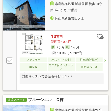
水島臨海鉄道 球場前駅 徒歩18分
築6年6ヶ月 / 2階建
岡山県倉敷市田ノ上
10
万円
管理費2,000円
2ヶ月
1ヶ月
2
1階 / 3LDK（73.28m
）
ファミリー
バス・トイレ別
駐車場(近隣含)
モニタ付インターホ
南向き
収納スペース
ン
対面キッチンで会話も弾む（´3‘）♪
ブルーシエル Ｃ棟
賃貸アパート
水島臨海鉄道 球場前駅 徒歩22分