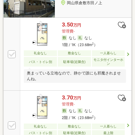
岡山県倉敷市田ノ上
3.50
万円
管理費-
なし
なし
2
1階 / 1K（23.68m
）
礼金なし
敷金なし
一人暮らし
モニタ付インターホ
バス・トイレ別
駐車場(近隣含)
ン
奥まっている立地なので、静かで誰にも邪魔されませ
んね。
3.70
万円
管理費-
なし
なし
2
2階 / 1K（23.68m
）
礼金なし
敷金なし
一人暮らし
バス・トイレ別
駐車場(近隣含)
最上階