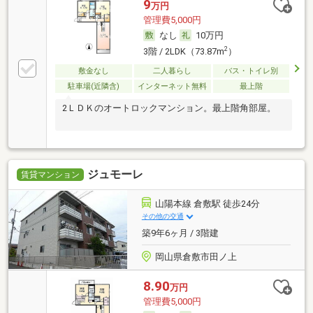
9
万円
管理費5,000円
なし
10万円
2
3階 / 2LDK（73.87m
）
敷金なし
二人暮らし
バス・トイレ別
駐車場(近隣含)
インターネット無料
最上階
2ＬＤＫのオートロックマンション。最上階角部屋。
ジュモーレ
賃貸マンション
山陽本線 倉敷駅 徒歩24分
その他の交通
築9年6ヶ月 / 3階建
岡山県倉敷市田ノ上
8.90
万円
管理費5,000円