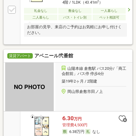
2
4階 / 1LDK（43.41m
）
礼金なし
敷金なし
一人暮らし
二人暮らし
バス・トイレ別
ペット相談可
お部屋の見学、来店のご予約はお気軽にお申し付けく
ださい。
アベニール弐番館
賃貸アパート
山陽本線 倉敷駅 バス20分/「商工
会館前」バス停 停歩6分
築19年2ヶ月 / 2階建
岡山県倉敷市田ノ上
6.30
万円
管理費4,500円
6.38万円
なし