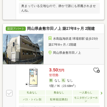
奥まっている立地なので、静かで誰にも邪魔されませ
んね。
岡山県倉敷市田ノ上 築27年8ヶ月 2階建
賃貸アパート
水島臨海鉄道 球場前駅 徒歩25分
築27年8ヶ月 / 2階建
岡山県倉敷市田ノ上
3.50
万円
管理費-
なし
なし
2
1階 / 1K（23.68m
）
礼金なし
敷金なし
一人暮らし
モニタ付インターホ
バス・トイレ別
駐車場(近隣含)
ン