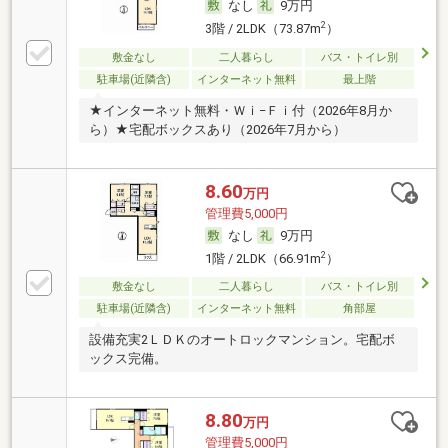
なし
9万円
2
3階 / 2LDK（73.87m
）
敷金なし
二人暮らし
バス・トイレ別
駐車場(近隣含)
インターネット無料
最上階
★インターネット無料・Ｗｉ−Ｆｉ付（2026年8月か
ら）★宅配ボックスあり（2026年7月から）
8.60
万円
管理費5,000円
なし
9万円
2
1階 / 2LDK（66.91m
）
敷金なし
二人暮らし
バス・トイレ別
駐車場(近隣含)
インターネット無料
角部屋
設備充実2ＬＤＫのオートロックマンション。宅配ボ
ックス完備。
8.80
万円
管理費5,000円