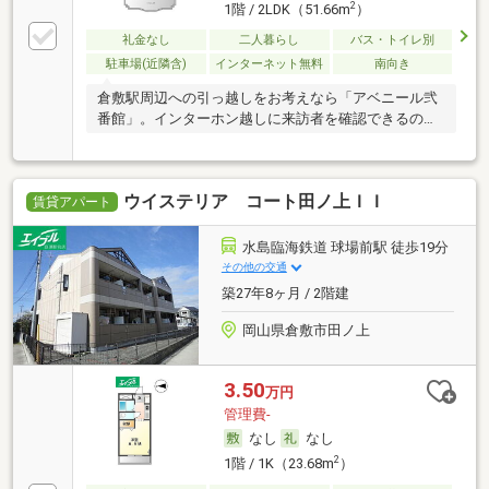
2
1階 / 2LDK（51.66m
）
礼金なし
二人暮らし
バス・トイレ別
駐車場(近隣含)
インターネット無料
南向き
倉敷駅周辺への引っ越しをお考えなら「アベニール弐
番館」。インターホン越しに来訪者を確認できるの
で、ト
ウイステリア コート田ノ上ＩＩ
賃貸アパート
水島臨海鉄道 球場前駅 徒歩19分
その他の交通
築27年8ヶ月 / 2階建
岡山県倉敷市田ノ上
3.50
万円
管理費-
なし
なし
2
1階 / 1K（23.68m
）