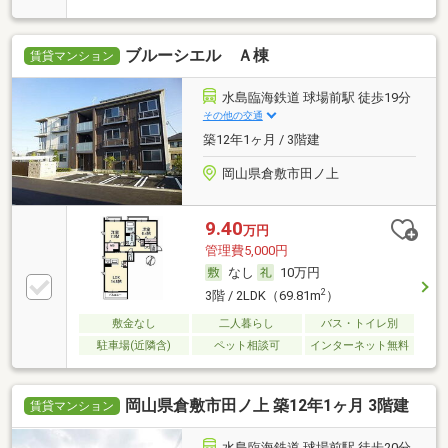
ブルーシエル Ａ棟
賃貸マンション
水島臨海鉄道 球場前駅 徒歩19分
その他の交通
築12年1ヶ月 / 3階建
岡山県倉敷市田ノ上
9.40
万円
管理費5,000円
なし
10万円
2
3階 / 2LDK（69.81m
）
敷金なし
二人暮らし
バス・トイレ別
駐車場(近隣含)
ペット相談可
インターネット無料
岡山県倉敷市田ノ上 築12年1ヶ月 3階建
賃貸マンション
水島臨海鉄道 球場前駅 徒歩20分