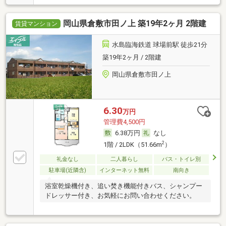
岡山県倉敷市田ノ上 築19年2ヶ月 2階建
賃貸マンション
水島臨海鉄道 球場前駅 徒歩21分
築19年2ヶ月 / 2階建
岡山県倉敷市田ノ上
6.30
万円
管理費4,500円
6.38万円
なし
2
1階 / 2LDK（51.66m
）
礼金なし
二人暮らし
バス・トイレ別
駐車場(近隣含)
インターネット無料
南向き
浴室乾燥機付き、追い焚き機能付きバス、シャンプー
ドレッサー付き、お気軽にお問い合わせください。