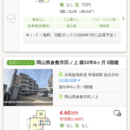
なし
7万円
2
3階 / 2LDK（68.2m
）
敷金なし
二人暮らし
バス・トイレ別
駐車場(近隣含)
最上階
角部屋
Ｗｉ−Ｆｉ無料、宅配ボックス2026年7月に設置予定！
岡山県倉敷市田ノ上 築32年6ヶ月 5階建
賃貸マンション
水島臨海鉄道 球場前駅 徒歩20分
その他の交通
築32年6ヶ月 / 5階建
岡山県倉敷市田ノ上
4.60
万円
管理費3,000円
なし
なし