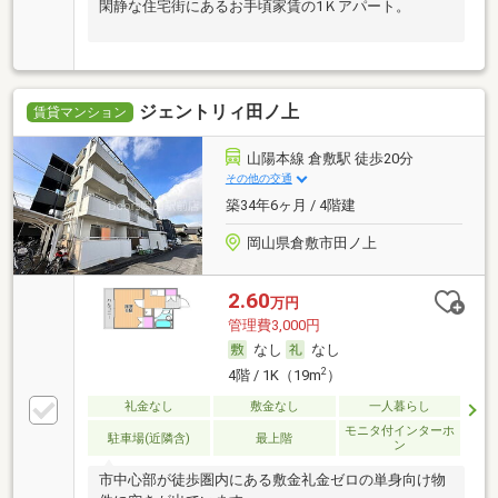
閑静な住宅街にあるお手頃家賃の1Ｋアパート。
ジェントリィ田ノ上
賃貸マンション
山陽本線 倉敷駅 徒歩20分
その他の交通
築34年6ヶ月 / 4階建
岡山県倉敷市田ノ上
2.60
万円
管理費3,000円
なし
なし
2
4階 / 1K（19m
）
礼金なし
敷金なし
一人暮らし
モニタ付インターホ
駐車場(近隣含)
最上階
ン
市中心部が徒歩圏内にある敷金礼金ゼロの単身向け物