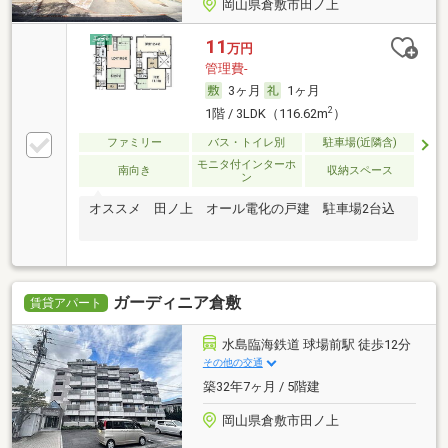
岡山県倉敷市田ノ上
11
万円
管理費-
3ヶ月
1ヶ月
2
1階 / 3LDK（116.62m
）
ファミリー
バス・トイレ別
駐車場(近隣含)
モニタ付インターホ
南向き
収納スペース
ン
オススメ 田ノ上 オール電化の戸建 駐車場2台込
ガーディニア倉敷
賃貸アパート
水島臨海鉄道 球場前駅 徒歩12分
その他の交通
築32年7ヶ月 / 5階建
岡山県倉敷市田ノ上