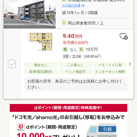
その他の交通
築12年1ヶ月 / 3階建
岡山県倉敷市田ノ上
9.40
万円
管理費5,000円
なし
10万円
2
3階 / 2LDK（69.81m
）
敷金なし
二人暮らし
バス・トイレ別
駐車場(近隣含)
ペット相談可
インターネット無料
お部屋の見学、来店のご予約はお気軽にお申し付けく
ださい。