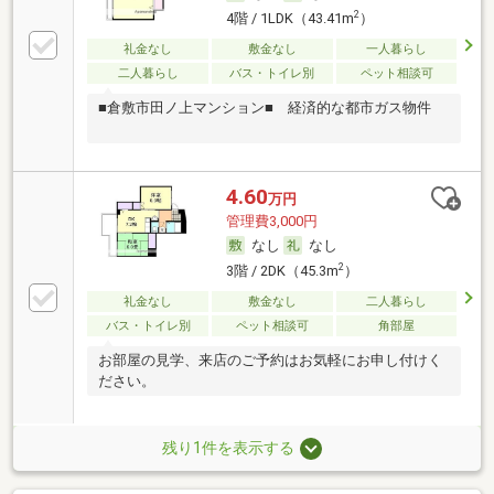
2
4階 / 1LDK（43.41m
）
礼金なし
敷金なし
一人暮らし
二人暮らし
バス・トイレ別
ペット相談可
■倉敷市田ノ上マンション■ 経済的な都市ガス物件
4.60
万円
管理費3,000円
なし
なし
2
3階 / 2DK（45.3m
）
礼金なし
敷金なし
二人暮らし
バス・トイレ別
ペット相談可
角部屋
お部屋の見学、来店のご予約はお気軽にお申し付けく
ださい。
残り1件を表示する