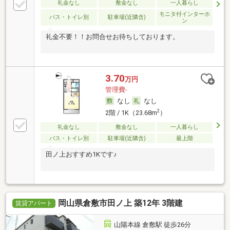
礼金なし
敷金なし
一人暮らし
モニタ付インターホ
バス・トイレ別
駐車場(近隣含)
ン
礼金不要！！お問合せお待ちしております。
3.70
万円
管理費-
なし
なし
2
2階 / 1K（23.68m
）
礼金なし
敷金なし
一人暮らし
バス・トイレ別
駐車場(近隣含)
最上階
田ノ上おすすめ1Kです♪
岡山県倉敷市田ノ上 築12年 3階建
賃貸アパート
山陽本線 倉敷駅 徒歩26分