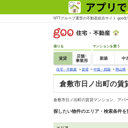
NTTグループ運営の不動産総合サイト goo
借りる
マンションを買う
店舗･
賃貸
新築
中
事業用
住宅・不動産
>
賃貸
>
中国・四国
>
岡山県
倉敷市日ノ出町の賃貸
倉敷市日ノ出町の賃貸マンション、アパ
探したい物件のエリア・検索条件を