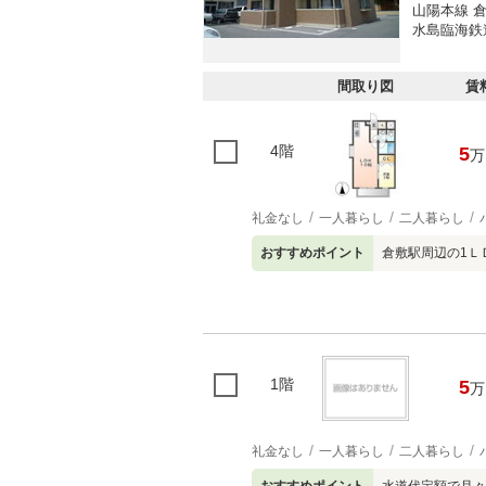
山陽本線 倉
水島臨海鉄道
間取り図
賃
4階
5
万
礼金なし
一人暮らし
二人暮らし
おすすめポイント
倉敷駅周辺の1Ｌ
1階
5
万
礼金なし
一人暮らし
二人暮らし