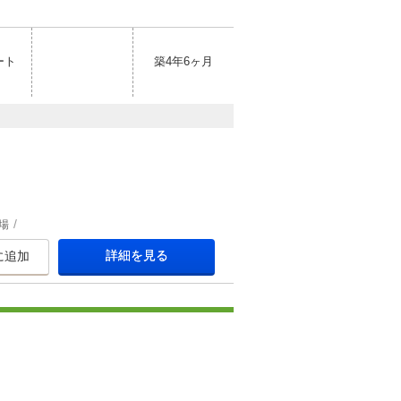
ート
築4年6ヶ月
場
詳細を見る
に追加