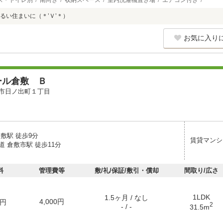
ス・トイレ別
南向き
収納スペース
室内洗濯機置き場
エアコン付き
るい住まいに（＊’Ｖ’＊）
お気に入り
ール倉敷 Ｂ
市日ノ出町１丁目
敷駅 徒歩9分
賃貸マンシ
 倉敷市駅 徒歩11分
料
管理費等
敷/礼/保証/敷引・償却
間取り/広さ
1LDK
1.5ヶ月 / なし
4,000円
円
2
- / -
31.5m