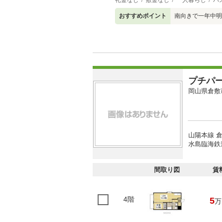
礼金なし
敷金なし
一人暮らし
バ
おすすめポイント
南向きで一年中明
プチパ
岡山県倉敷
山陽本線 倉
水島臨海鉄道
間取り図
賃
4階
5
万