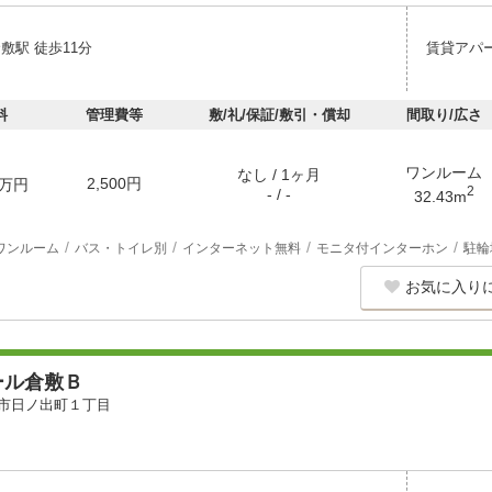
敷駅 徒歩11分
賃貸アパ
料
管理費等
敷/礼/保証/敷引・償却
間取り/広さ
ワンルーム
なし / 1ヶ月
2,500円
万円
2
- / -
32.43m
ワンルーム
バス・トイレ別
インターネット無料
モニタ付インターホン
駐輪
お気に入り
ール倉敷Ｂ
市日ノ出町１丁目