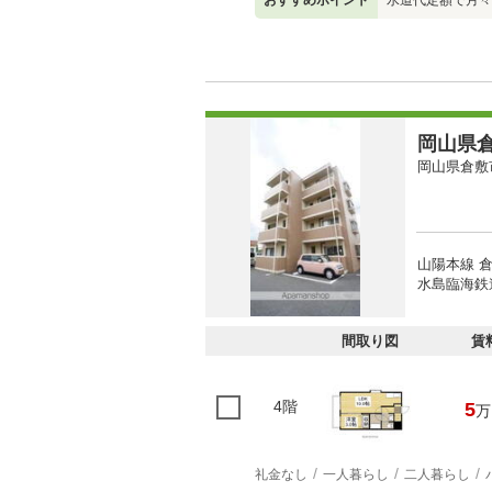
おすすめポイント
水道代定額で月々
岡山県倉
岡山県倉敷
山陽本線 倉
水島臨海鉄道
間取り図
賃
4階
5
万
礼金なし
一人暮らし
二人暮らし