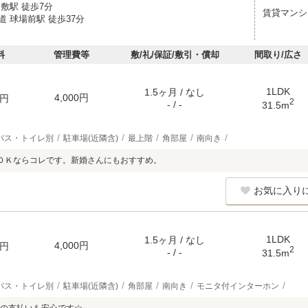
敷駅 徒歩7分
賃貸マンシ
 球場前駅 徒歩37分
料
管理費等
敷/礼/保証/敷引・償却
間取り/広さ
1LDK
1.5ヶ月 / なし
4,000円
円
2
- / -
31.5m
バス・トイレ別
駐車場(近隣含)
最上階
角部屋
南向き
ＤＫならコレです。新婚さんにもおすすめ。
お気に入り
1LDK
1.5ヶ月 / なし
4,000円
円
2
- / -
31.5m
バス・トイレ別
駐車場(近隣含)
角部屋
南向き
モニタ付インターホン