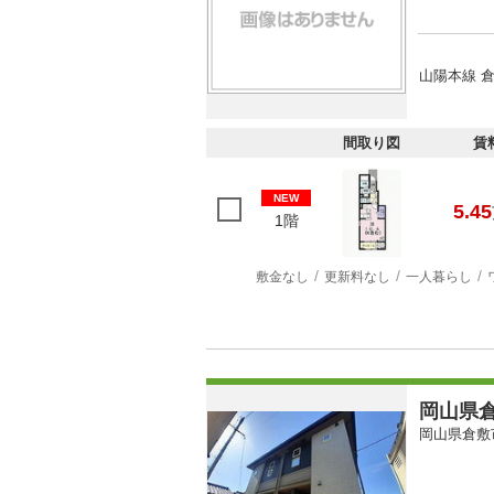
山陽本線 倉
間取り図
賃
NEW
5.45
1階
敷金なし
更新料なし
一人暮らし
岡山県倉
岡山県倉敷