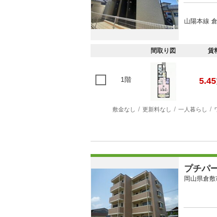
山陽本線 倉
間取り図
賃
1階
5.45
敷金なし
更新料なし
一人暮らし
プチパ
岡山県倉敷