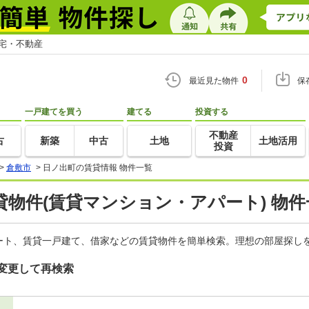
住宅・不動産
0
最近見た物件
保
一戸建てを買う
建てる
投資する
不動産
古
新築
中古
土地
土地活用
投資
>
倉敷市
>
日ノ出町の賃貸情報 物件一覧
物件(賃貸マンション・アパート) 物件
ート、賃貸一戸建て、借家などの賃貸物件を簡単検索。理想の部屋探しを
変更して再検索