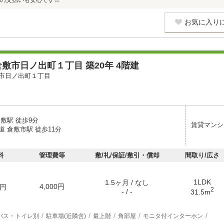
の支払いも安心です☆
お気に入り
敷市日ノ出町１丁目 築20年 4階建
市日ノ出町１丁目
敷駅 徒歩9分
賃貸マンシ
 倉敷市駅 徒歩11分
料
管理費等
敷/礼/保証/敷引・償却
間取り/広さ
1LDK
1.5ヶ月 / なし
4,000円
円
2
- / -
31.5m
バス・トイレ別
駐車場(近隣含)
最上階
角部屋
モニタ付インターホン