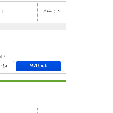
ート
築4年6ヶ月
場
詳細を見る
に追加