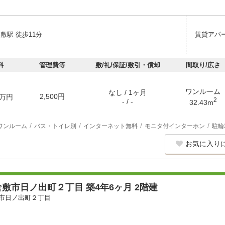
敷駅 徒歩11分
賃貸アパ
料
管理費等
敷/礼/保証/敷引・償却
間取り/広さ
ワンルーム
なし / 1ヶ月
2,500円
万円
2
- / -
32.43m
ワンルーム
バス・トイレ別
インターネット無料
モニタ付インターホン
駐輪
お気に入り
敷市日ノ出町２丁目 築4年6ヶ月 2階建
市日ノ出町２丁目