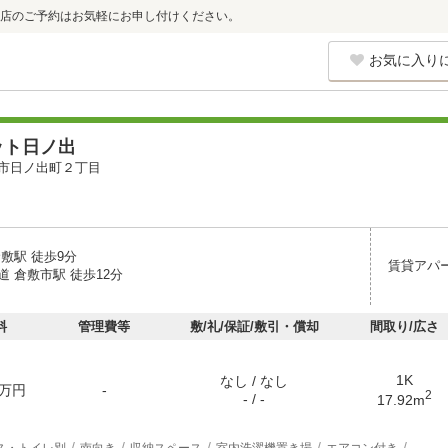
店のご予約はお気軽にお申し付けください。
お気に入り
ット日ノ出
市日ノ出町２丁目
敷駅 徒歩9分
賃貸アパ
 倉敷市駅 徒歩12分
料
管理費等
敷/礼/保証/敷引・償却
間取り/広さ
1K
なし / なし
万円
-
2
- / -
17.92m