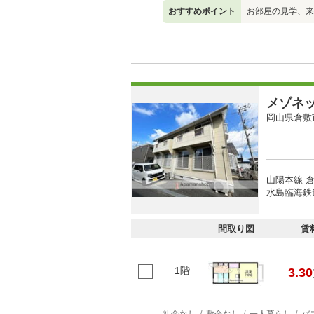
おすすめポイント
お部屋の見学、来
メゾネ
岡山県倉敷
山陽本線 倉
水島臨海鉄道
間取り図
賃
1階
3.30