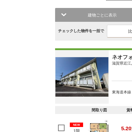
建物ごとに表示
チェックした物件を一括で
ネオフ
滋賀県近江
東海道本線 
間取り図
賃
NEW
5.20
1階