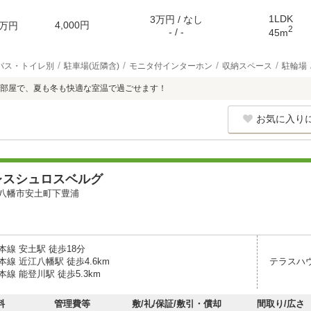
1LDK
3万円 / なし
4,000円
万円
2
- / -
45m
バス・トイレ別
駐車場(近隣含)
モニタ付インターホン
収納スペース
駐輪場
部屋で、夏も冬も快適な室温で過ごせます！
お気に入り
レスシュロスベルグ
八幡市安土町下豊浦
線 安土駅 徒歩18分
線 近江八幡駅 徒歩4.6km
テラスハ
線 能登川駅 徒歩5.3km
料
管理費等
敷/礼/保証/敷引・償却
間取り/広さ