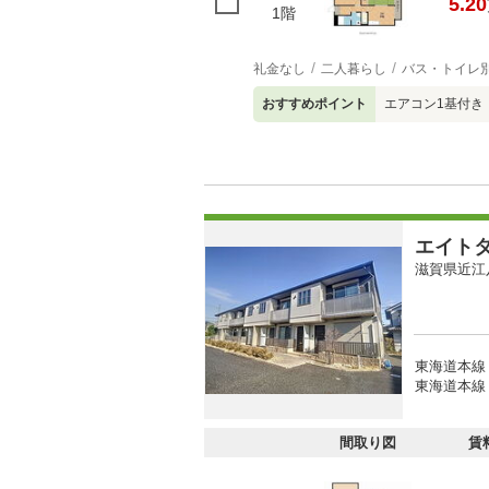
5.20
1階
礼金なし
二人暮らし
バス・トイレ
おすすめポイント
エアコン1基付き
エイト
滋賀県近江
東海道本線 
東海道本線 
間取り図
賃