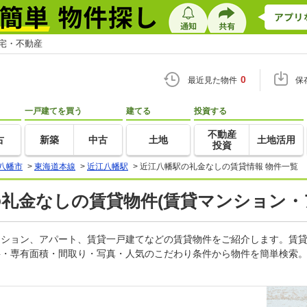
住宅・不動産
0
最近見た物件
保
一戸建てを買う
建てる
投資する
不動産
古
新築
中古
土地
土地活用
投資
八幡市
>
東海道本線
>
近江八幡駅
>
近江八幡駅の礼金なしの賃貸情報 物件一覧
の礼金なしの賃貸物件(賃貸マンション・
マンション、アパート、賃貸一戸建てなどの賃貸物件をご紹介します。賃
料・専有面積・間取り・写真・人気のこだわり条件から物件を簡単検索。