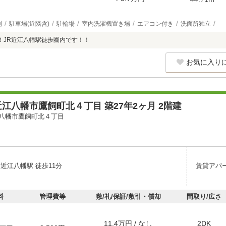
別
駐車場(近隣含)
駐輪場
室内洗濯機置き場
エアコン付き
洗面所独立
！JR近江八幡駅徒歩圏内です！！
お気に入り
江八幡市鷹飼町北４丁目 築27年2ヶ月 2階建
八幡市鷹飼町北４丁目
近江八幡駅 徒歩11分
賃貸アパ
料
管理費等
敷/礼/保証/敷引・償却
間取り/広さ
11.4万円 / なし
2DK