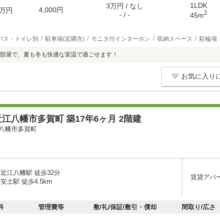
1LDK
3万円 / なし
4,000円
万円
2
- / -
45m
バス・トイレ別
駐車場(近隣含)
モニタ付インターホン
収納スペース
駐輪場
部屋で、夏も冬も快適な室温で過ごせます！
お気に入り
江八幡市多賀町 築17年6ヶ月 2階建
八幡市多賀町
近江八幡駅 徒歩32分
賃貸アパ
安土駅 徒歩4.5km
料
管理費等
敷/礼/保証/敷引・償却
間取り/広さ