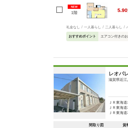
NEW
5.90
1階
礼金なし
一人暮らし
二人暮らし
おすすめポイント
エアコン付きのお
レオパ
滋賀県近江
ＪＲ東海道本
ＪＲ東海道本
ＪＲ東海道本
間取り図
賃