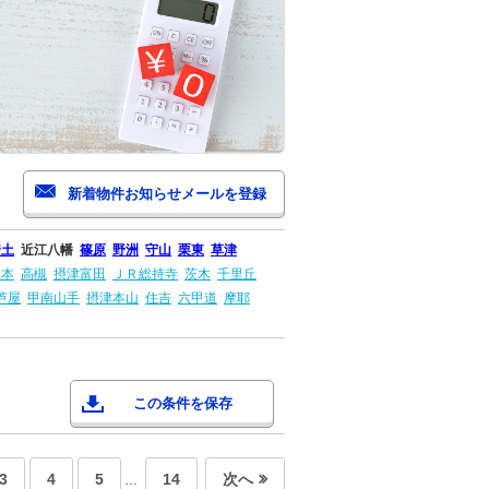
安土
近江八幡
篠原
野洲
守山
栗東
草津
島本
高槻
摂津富田
ＪＲ総持寺
茨木
千里丘
芦屋
甲南山手
摂津本山
住吉
六甲道
摩耶
この条件を保存
3
4
5
14
次へ
…