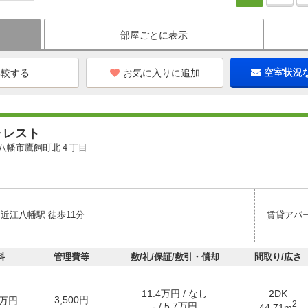
部屋ごとに表示
お気に入りに追加
空室状況
ォレスト
八幡市鷹飼町北４丁目
近江八幡駅 徒歩11分
賃貸アパ
料
管理費等
敷/礼/保証/敷引・償却
間取り/広さ
11.4万円 / なし
2DK
3,500円
万円
2
- / 5.7万円
44.71m