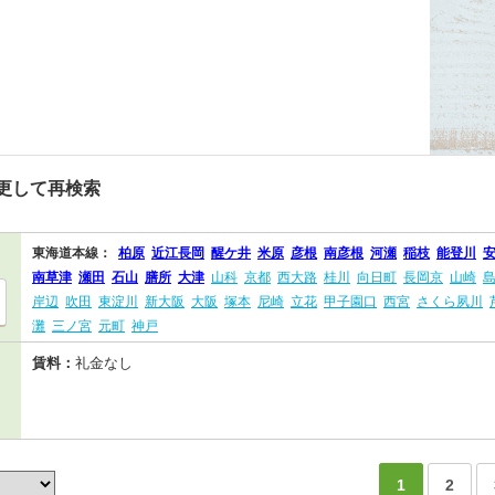
更して再検索
東海道本線：
柏原
近江長岡
醒ケ井
米原
彦根
南彦根
河瀬
稲枝
能登川
南草津
瀬田
石山
膳所
大津
山科
京都
西大路
桂川
向日町
長岡京
山崎
岸辺
吹田
東淀川
新大阪
大阪
塚本
尼崎
立花
甲子園口
西宮
さくら夙川
灘
三ノ宮
元町
神戸
賃料：
礼金なし
1
2