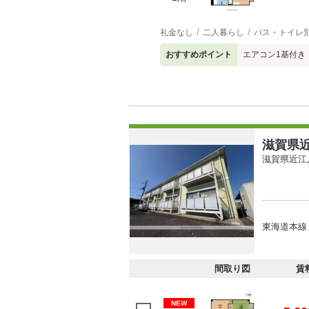
礼金なし
二人暮らし
バス・トイレ
おすすめポイント
エアコン1基付き
滋賀県近
滋賀県近江
東海道本線 
間取り図
賃
NEW