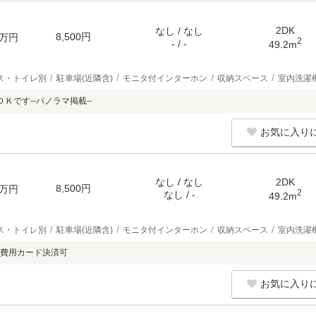
2DK
なし / なし
8,500円
万円
2
- / -
49.2m
ス・トイレ別
駐車場(近隣含)
モニタ付インターホン
収納スペース
室内洗濯
Ｋです--パノラマ掲載--
お気に入り
なし / なし
2DK
8,500円
万円
2
なし / -
49.2m
ス・トイレ別
駐車場(近隣含)
モニタ付インターホン
収納スペース
室内洗濯
費用カード決済可
お気に入り