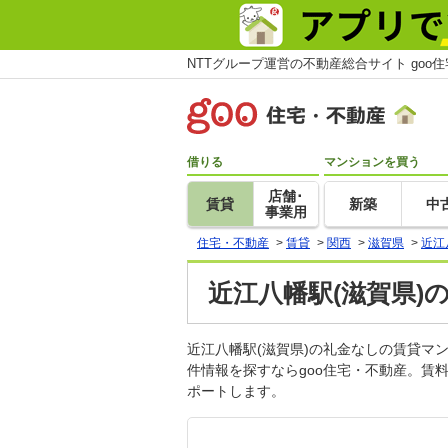
NTTグループ運営の不動産総合サイト goo
借りる
マンションを買う
店舗･
賃貸
新築
中
事業用
住宅・不動産
>
賃貸
>
関西
>
滋賀県
>
近江
近江八幡駅(滋賀県)
近江八幡駅(滋賀県)の礼金なしの賃貸
件情報を探すならgoo住宅・不動産。賃
ポートします。