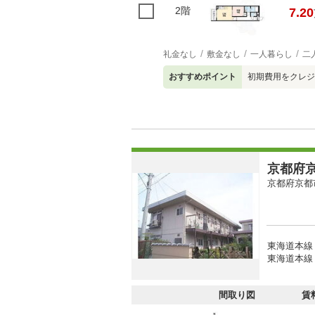
2階
7.20
礼金なし
敷金なし
一人暮らし
二
おすすめポイント
初期費用をクレジ
京都府京
京都府京都
東海道本線 
東海道本線 
間取り図
賃