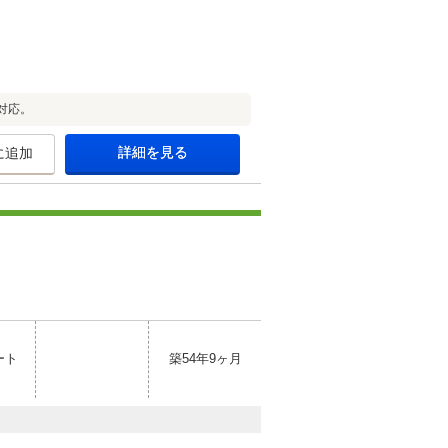
対応。
詳細を見る
に追加
ート
築54年9ヶ月