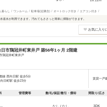
人暮らし
ワンルーム
駐車場(近隣含)
オートロック付き
エアコン付き
水道水が利用できます。汚れてもささっと簡単に掃除ができます。
お気に入り
日市鶏冠井町東井戸 築56年1ヶ月 2階建
市鶏冠井町東井戸
都線 西向日駅 徒歩5分
賃貸一戸
向日町駅 徒歩23分
料
管理費等
敷/礼/保証/敷引・償却
間取り/広さ
3DK
なし / なし