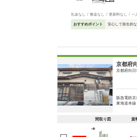
礼金なし
敷金なし
更新料なし
一
おすすめポイント
安心して衛生的な
京都府向
京都府向日
阪急電鉄京
東海道本線 
間取り図
賃