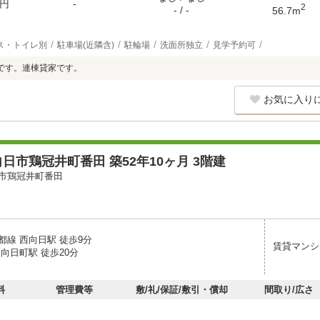
円
-
2
- / -
56.7m
ス・トイレ別
駐車場(近隣含)
駐輪場
洗面所独立
見学予約可
です。連棟貸家です。
お気に入り
日市鶏冠井町番田 築52年10ヶ月 3階建
市鶏冠井町番田
都線 西向日駅 徒歩9分
賃貸マンシ
向日町駅 徒歩20分
料
管理費等
敷/礼/保証/敷引・償却
間取り/広さ