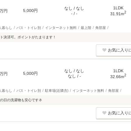
1LDK
なし / なし
5,000円
万円
2
- / -
31.91m
人暮らし
バス・トイレ別
インターネット無料
最上階
角部屋
ト決済可。ポイントがたまります！
お気に入り
なし / なし
1LDK
5,000円
万円
2
なし / -
32.66m
人暮らし
バス・トイレ別
駐車場(近隣含)
インターネット無料
角部屋
の日の洗濯物も安心ですネ
お気に入り