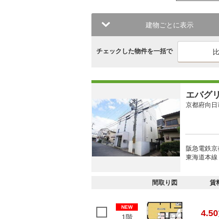
建物ごとに表示
チェックした物件を一括で
エバグ
京都府向日
阪急電鉄京
東海道本線 
間取り図
賃
NEW
4.50
1階