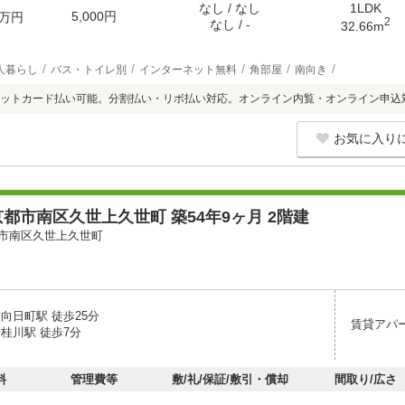
なし / なし
1LDK
5,000円
万円
2
なし / -
32.66m
人暮らし
バス・トイレ別
インターネット無料
角部屋
南向き
ットカード払い可能。分割払い・リボ払い対応。オンライン内覧・オンライン申込
お気に入り
都市南区久世上久世町 築54年9ヶ月 2階建
市南区久世上久世町
向日町駅 徒歩25分
賃貸アパ
桂川駅 徒歩7分
料
管理費等
敷/礼/保証/敷引・償却
間取り/広さ