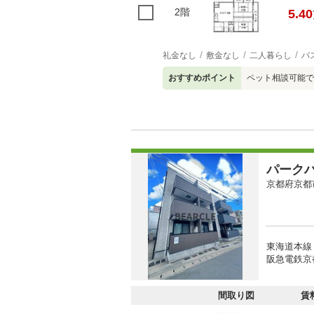
2階
5.40
礼金なし
敷金なし
二人暮らし
バ
おすすめポイント
ペット相談可能です
パーク
京都府京都
東海道本線
阪急電鉄京都
間取り図
賃