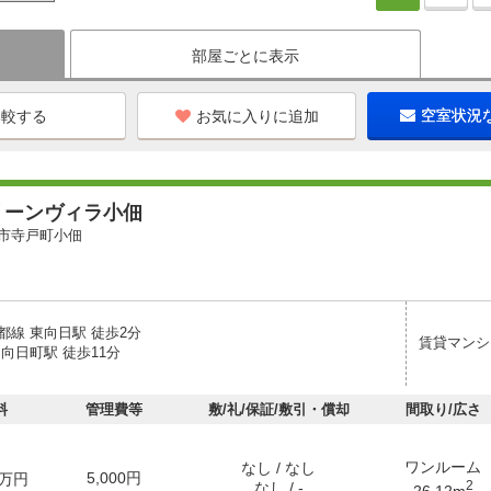
部屋ごとに表示
お気に入りに追加
空室状況
リーンヴィラ小佃
市寺戸町小佃
都線 東向日駅 徒歩2分
賃貸マンシ
向日町駅 徒歩11分
料
管理費等
敷/礼/保証/敷引・償却
間取り/広さ
ワンルーム
なし / なし
5,000円
万円
2
なし / -
26.12m