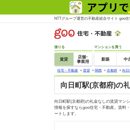
NTTグループ運営の不動産総合サイト goo
借りる
マンションを買う
店舗･
賃貸
新築
中
事業用
住宅・不動産
>
賃貸
>
関西
>
京都府
>
向日
向日町駅(京都府)の
向日町駅(京都府)の礼金なしの賃貸マ
情報を探すならgoo住宅・不動産。賃料
ートします。