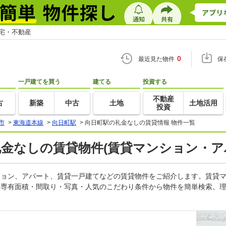
住宅・不動産
0
最近見た物件
保
一戸建てを買う
建てる
投資する
不動産
古
新築
中古
土地
土地活用
投資
市
>
東海道本線
>
向日町駅
>
向日町駅の礼金なしの賃貸情報 物件一覧
礼金なしの賃貸物件(賃貸マンション・ア
ンション、アパート、賃貸一戸建てなどの賃貸物件をご紹介します。賃貸
・専有面積・間取り・写真・人気のこだわり条件から物件を簡単検索。理