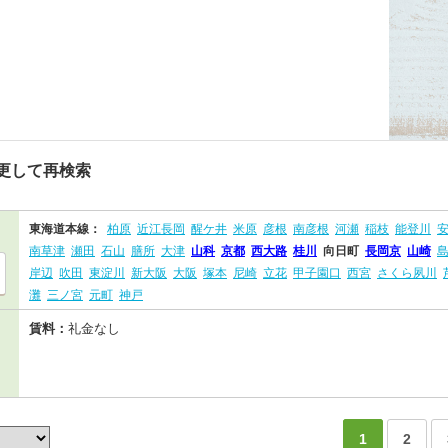
更して再検索
東海道本線：
柏原
近江長岡
醒ケ井
米原
彦根
南彦根
河瀬
稲枝
能登川
南草津
瀬田
石山
膳所
大津
山科
京都
西大路
桂川
向日町
長岡京
山崎
岸辺
吹田
東淀川
新大阪
大阪
塚本
尼崎
立花
甲子園口
西宮
さくら夙川
灘
三ノ宮
元町
神戸
賃料：
礼金なし
1
2