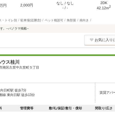
2DK
なし / なし
2,000円
万円
2
- / -
42.12m
ス・トイレ別
駐車場(近隣含)
ペット相談可
角部屋
南向き
。--パノラマ掲載--
お気に入り
ハウス桂川
市南区久世中久世町５丁目
 向日町駅 徒歩7分
賃貸アパ
線 東向日駅 徒歩13分
料
管理費等
敷/礼/保証/敷引・償却
間取り/広さ