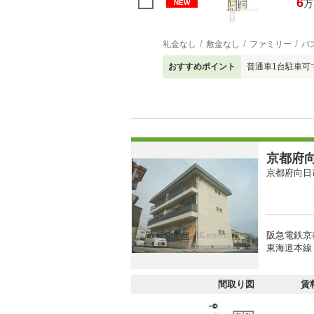
6
万
NEW
礼金なし
敷金なし
ファミリー
バ
おすすめポイント
普通車1台駐車可
京都府向
京都府向日
阪急電鉄京
東海道本線 
間取り図
賃