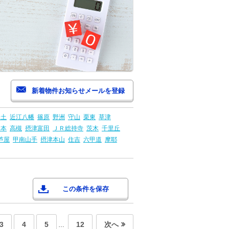
安土
近江八幡
篠原
野洲
守山
栗東
草津
島本
高槻
摂津富田
ＪＲ総持寺
茨木
千里丘
芦屋
甲南山手
摂津本山
住吉
六甲道
摩耶
この条件を保存
3
4
5
12
次へ
…