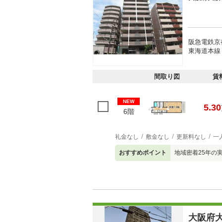
阪急電鉄京
東海道本線 
間取り図
賃
NEW
5.30
6階
礼金なし
敷金なし
更新料なし
一
おすすめポイント
地域密着25年の
大阪府大