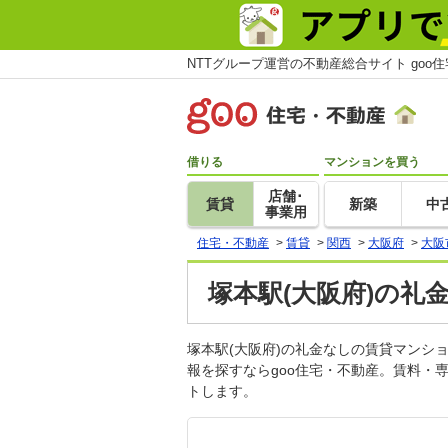
NTTグループ運営の不動産総合サイト goo
借りる
マンションを買う
店舗･
賃貸
新築
中
事業用
住宅・不動産
>
賃貸
>
関西
>
大阪府
>
大阪
塚本駅(大阪府)の礼
塚本駅(大阪府)の礼金なしの賃貸マン
報を探すならgoo住宅・不動産。賃料・
トします。