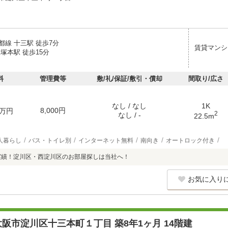
都線 十三駅 徒歩7分
賃貸マンシ
塚本駅 徒歩15分
料
管理費等
敷/礼/保証/敷引・償却
間取り/広さ
なし / なし
1K
8,000円
万円
2
なし / -
22.5m
人暮らし
バス・トイレ別
インターネット無料
南向き
オートロック付き
実績！淀川区・西淀川区のお部屋探しは当社へ！
お気に入り
阪市淀川区十三本町１丁目 築8年1ヶ月 14階建