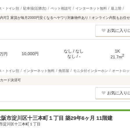
ス・トイレ別
駐車場(近隣含)
ペット相談可
インターネット無料
最上階
内可】家賃が毎月2000円安くなるヘヤワリ対象物件あり！オンライン内覧もお任
お気に入り
なし / なし
1K
10,000円
万円
2
なし / -
21.7m
ス・トイレ別
インターネット無料
角部屋
モニタ付インターホン
オートロッ
カード決済可
お気に入り
阪市淀川区十三本町１丁目 築29年6ヶ月 11階建
市淀川区十三本町１丁目