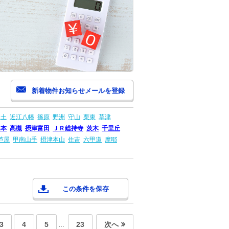
安土
近江八幡
篠原
野洲
守山
栗東
草津
島本
高槻
摂津富田
ＪＲ総持寺
茨木
千里丘
芦屋
甲南山手
摂津本山
住吉
六甲道
摩耶
この条件を保存
3
4
5
23
次へ
…