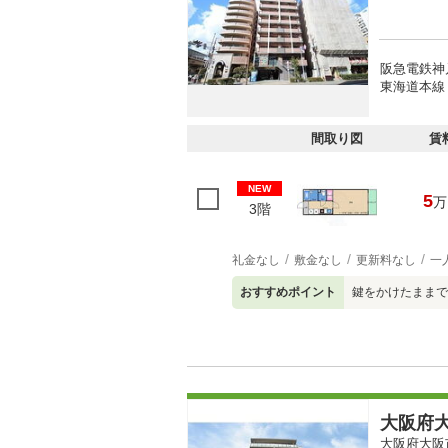
阪急電鉄神
東海道本線 
間取り図
賃
NEW
5
万
3階
礼金なし
敷金なし
更新料なし
一
おすすめポイント
鍵をかけたままで
大阪府大
大阪府大阪