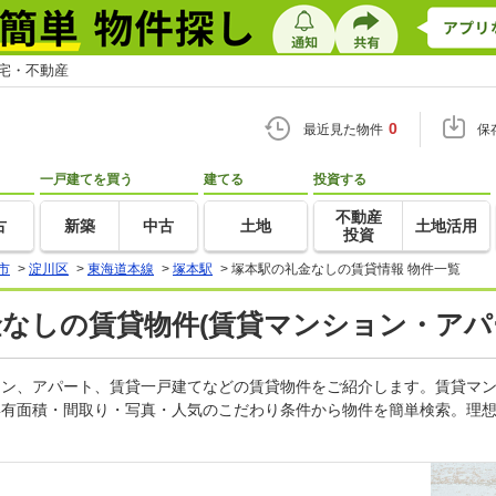
住宅・不動産
0
最近見た物件
保
一戸建てを買う
建てる
投資する
不動産
古
新築
中古
土地
土地活用
投資
市
>
淀川区
>
東海道本線
>
塚本駅
>
塚本駅の礼金なしの賃貸情報 物件一覧
金なしの賃貸物件(賃貸マンション・アパ
ション、アパート、賃貸一戸建てなどの賃貸物件をご紹介します。賃貸マ
専有面積・間取り・写真・人気のこだわり条件から物件を簡単検索。理想