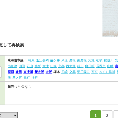
更して再検索
東海道本線：
柏原
近江長岡
醒ケ井
米原
彦根
南彦根
河瀬
稲枝
能登川
南草津
瀬田
石山
膳所
大津
山科
京都
西大路
桂川
向日町
長岡京
山崎
岸辺
吹田
東淀川
新大阪
大阪
塚本
尼崎
立花
甲子園口
西宮
さくら夙川
灘
三ノ宮
元町
神戸
賃料：
礼金なし
1
2