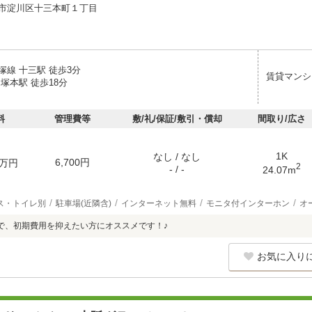
市淀川区十三本町１丁目
塚線 十三駅 徒歩3分
賃貸マンシ
塚本駅 徒歩18分
料
管理費等
敷/礼/保証/敷引・償却
間取り/広さ
1K
なし / なし
6,700円
万円
2
- / -
24.07m
ス・トイレ別
駐車場(近隣含)
インターネット無料
モニタ付インターホン
オ
で、初期費用を抑えたい方にオススメです！♪
お気に入り