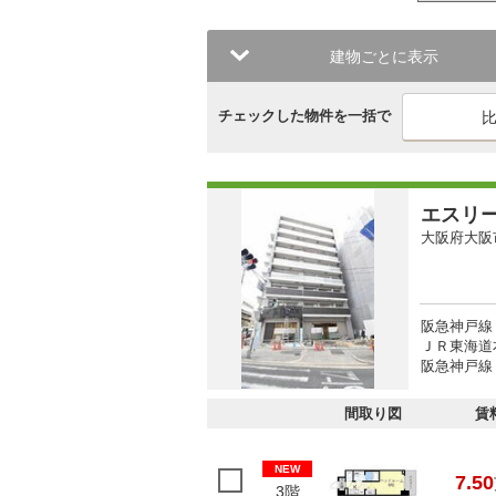
建物ごとに表示
チェックした物件を一括で
エスリ
大阪府大阪
阪急神戸線 
ＪＲ東海道本
阪急神戸線 
間取り図
賃
NEW
7.50
3階