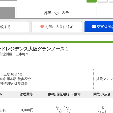
部屋ごとに表示
お気に入りに追加
空室状況
ードレジデンス大阪グランノース１
市淀川区十三本町２
十三駅 徒歩4分
線 塚本駅 徒歩22分
賃貸マンシ
神崎川駅 徒歩21分
料
管理費等
敷/礼/保証/敷引・償却
間取り/広さ
なし / なし
1K
10,000円
万円
2
なし / -
21m