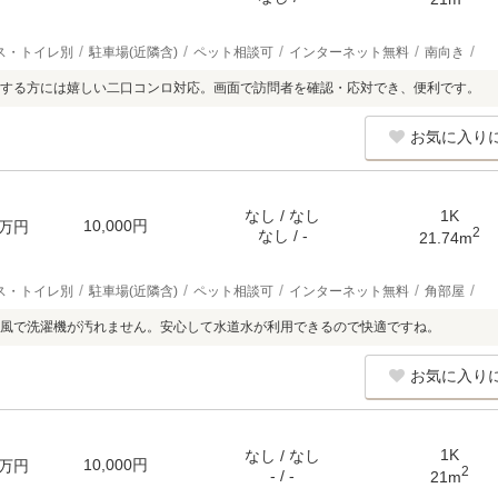
ス・トイレ別
駐車場(近隣含)
ペット相談可
インターネット無料
南向き
する方には嬉しい二口コンロ対応。画面で訪問者を確認・応対でき、便利です。
お気に入り
なし / なし
1K
10,000円
万円
2
なし / -
21.74m
ス・トイレ別
駐車場(近隣含)
ペット相談可
インターネット無料
角部屋
風で洗濯機が汚れません。安心して水道水が利用できるので快適ですね。
お気に入り
1K
なし / なし
10,000円
万円
2
- / -
21m