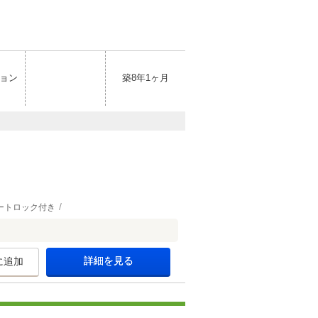
ョン
築8年1ヶ月
ートロック付き
詳細を見る
に追加