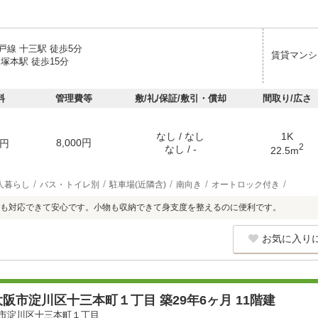
戸線 十三駅 徒歩5分
賃貸マンシ
塚本駅 徒歩15分
料
管理費等
敷/礼/保証/敷引・償却
間取り/広さ
なし / なし
1K
8,000円
円
2
なし / -
22.5m
人暮らし
バス・トイレ別
駐車場(近隣含)
南向き
オートロック付き
も対応できて安心です。小物も収納できて身支度を整えるのに便利です。
お気に入り
阪市淀川区十三本町１丁目 築29年6ヶ月 11階建
市淀川区十三本町１丁目