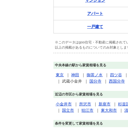
マンション
アパート
一戸建て
※このデータはgoo住宅・不動産に掲載され
以上の掲載があるものについてのみ対象としま
中央本線の駅から家賃相場を見る
東京
｜
神田
｜
御茶ノ水
｜
四ツ谷
｜
武蔵小金井
｜
国分寺
｜
西国分寺
近辺の市区から家賃相場を見る
小金井市
｜
所沢市
｜
新座市
｜
杉並
｜
国立市
｜
狛江市
｜
東大和市
｜
条件を変更して家賃相場を見る