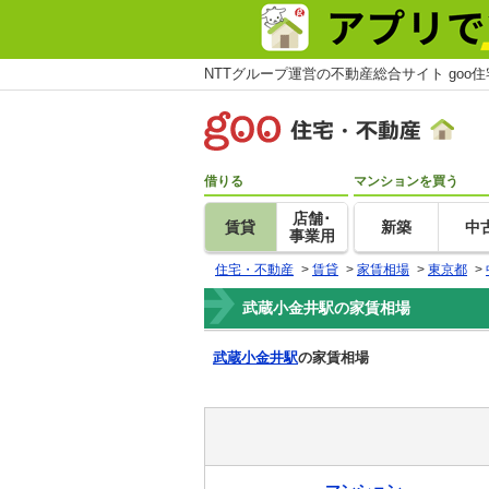
NTTグループ運営の不動産総合サイト goo
借りる
マンションを買う
店舗･
賃貸
新築
中
事業用
住宅・不動産
>
賃貸
>
家賃相場
>
東京都
>
武蔵小金井駅の家賃相場
武蔵小金井駅
の家賃相場