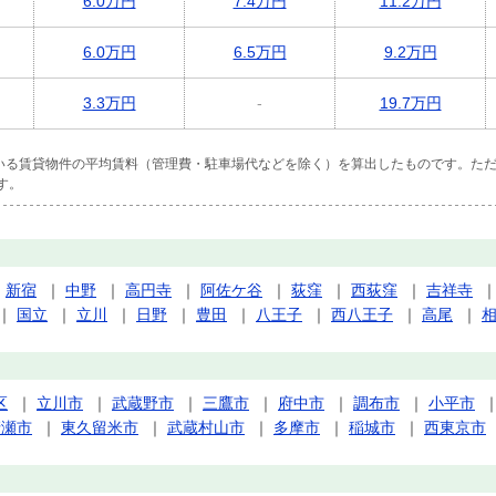
6.0万円
7.4万円
11.2万円
6.0万円
6.5万円
9.2万円
3.3万円
-
19.7万円
ている賃貸物件の平均賃料（管理費・駐車場代などを除く）を算出したものです。ただ
す。
｜
新宿
｜
中野
｜
高円寺
｜
阿佐ケ谷
｜
荻窪
｜
西荻窪
｜
吉祥寺
｜
国立
｜
立川
｜
日野
｜
豊田
｜
八王子
｜
西八王子
｜
高尾
｜
区
｜
立川市
｜
武蔵野市
｜
三鷹市
｜
府中市
｜
調布市
｜
小平市
清瀬市
｜
東久留米市
｜
武蔵村山市
｜
多摩市
｜
稲城市
｜
西東京市