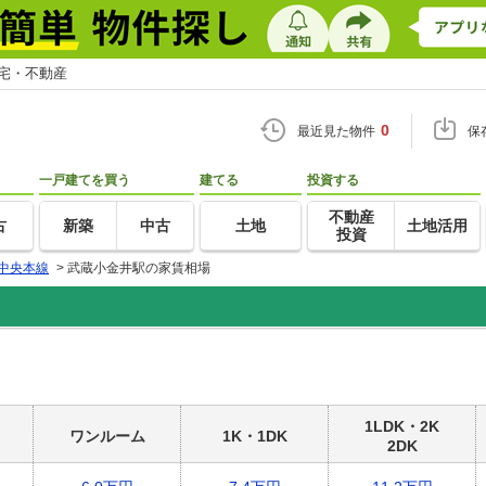
住宅・不動産
0
最近見た物件
保
一戸建てを買う
建てる
投資する
不動産
古
新築
中古
土地
土地活用
投資
中央本線
>
武蔵小金井駅の家賃相場
1LDK・2K
ワンルーム
1K・1DK
2DK