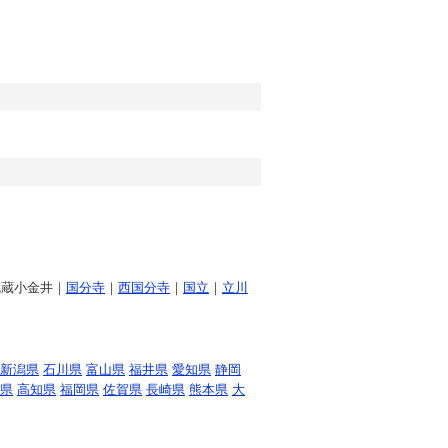
武蔵小金井｜
国分寺
｜
西国分寺
｜
国立
｜
立川
新潟県
石川県
富山県
福井県
愛知県
静岡
県
高知県
福岡県
佐賀県
長崎県
熊本県
大