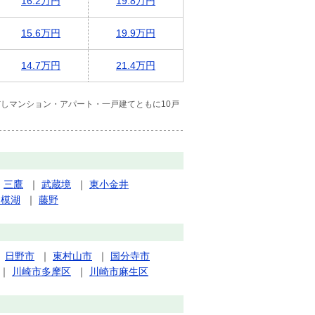
16.2万円
19.8万円
15.6万円
19.9万円
14.7万円
21.4万円
しマンション・アパート・一戸建てともに10戸
｜
三鷹
｜
武蔵境
｜
東小金井
相模湖
｜
藤野
｜
日野市
｜
東村山市
｜
国分寺市
｜
川崎市多摩区
｜
川崎市麻生区