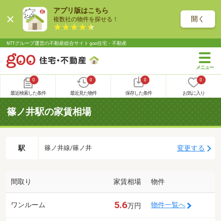
アプリ版はこちら
開く
複数社の物件を探せる！
NTTグループ運営の不動産総合サイト goo住宅・不動産
0
0
0
0
最近検索した条件
最近見た物件
保存した条件
お気に入り
篠ノ井駅の家賃相場
駅
変更する
篠ノ井線/篠ノ井
間取り
家賃相場
物件
5.6
ワンルーム
物件一覧へ
万円