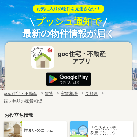
お気に入りの物件を見逃さない！
プッシュ通知で
最新の物件情報が届く
goo住宅・不動産
アプリ
goo住宅・不動産
賃貸
家賃相場
長野県
篠ノ井駅の家賃相場
お役立ち情報
「住みたい街」
住まいのコラム
を見つけよう