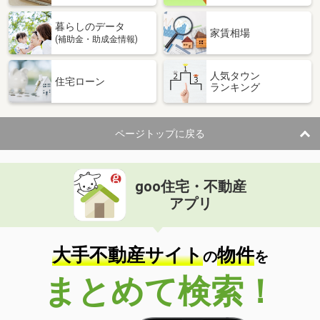
暮らしのデータ
家賃相場
(補助金・助成金情報)
人気タウン
住宅ローン
ランキング
ページトップに戻る
goo住宅・不動産
アプリ
大手不動産サイト
物件
の
を
まとめて検索！