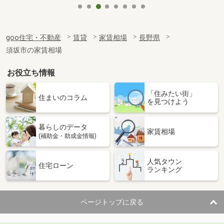
goo住宅・不動産
賃貸
家賃相場
長野県
須坂市の家賃相場
お役立ち情報
「住みたい街」
住まいのコラム
を見つけよう
暮らしのデータ
家賃相場
(補助金・助成金情報)
人気タウン
住宅ローン
ランキング
ページトップに戻る