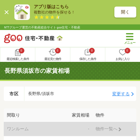
アプリ版はこちら
開く
複数社の物件を探せる！
NTTグループ運営の不動産総合サイト goo住宅・不動産
0
0
0
0
最近検索した条件
最近見た物件
保存した条件
お気に入り
長野県須坂市の家賃相場
市区
変更する
長野県/須坂市
間取り
家賃相場
物件
ワンルーム
-
物件一覧へ