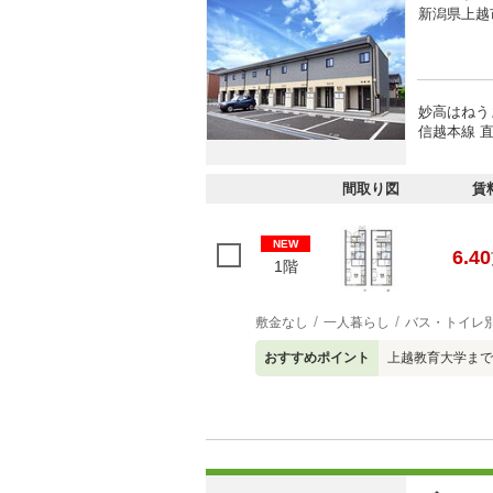
新潟県上越
妙高はねう
信越本線 直
間取り図
賃
NEW
6.40
1階
敷金なし
一人暮らし
バス・トイレ
おすすめポイント
上越教育大学まで