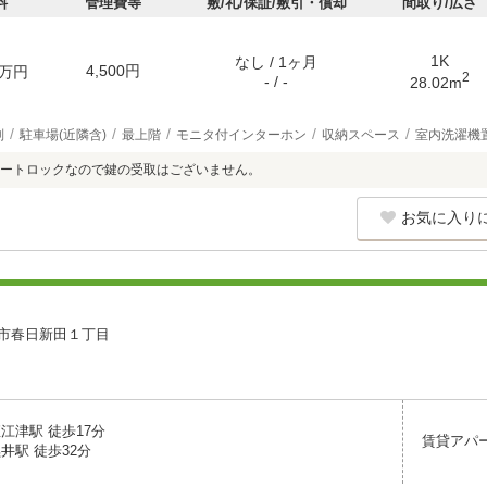
料
管理費等
敷/礼/保証/敷引・償却
間取り/広さ
1K
なし / 1ヶ月
4,500円
万円
2
- / -
28.02m
別
駐車場(近隣含)
最上階
モニタ付インターホン
収納スペース
室内洗濯機
ートロックなので鍵の受取はございません。
お気に入り
市春日新田１丁目
江津駅 徒歩17分
賃貸アパ
井駅 徒歩32分