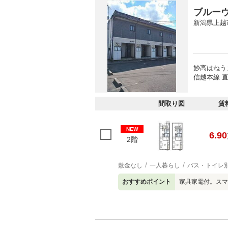
ブルー
新潟県上越
妙高はねう
信越本線 直
間取り図
賃
NEW
6.90
2階
敷金なし
一人暮らし
バス・トイレ
おすすめポイント
家具家電付。スマ