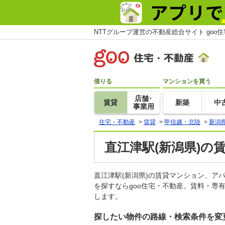
NTTグループ運営の不動産総合サイト goo
借りる
マンションを買う
店舗･
賃貸
新築
中
事業用
住宅・不動産
>
賃貸
>
甲信越・北陸
>
新潟
直江津駅(新潟県)の
直江津駅(新潟県)の賃貸マンション、
を探すならgoo住宅・不動産。賃料・専
します。
探したい物件の路線・検索条件を変