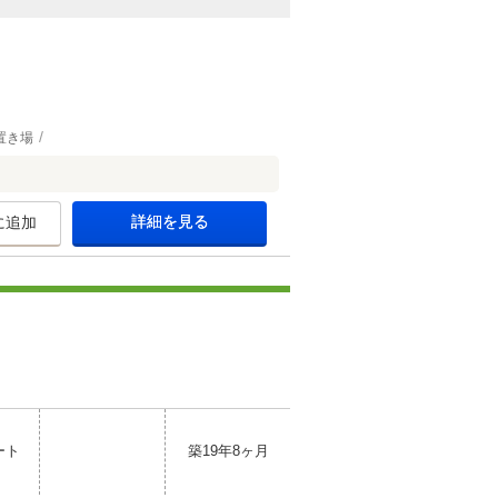
置き場
詳細を見る
に追加
ート
築19年8ヶ月