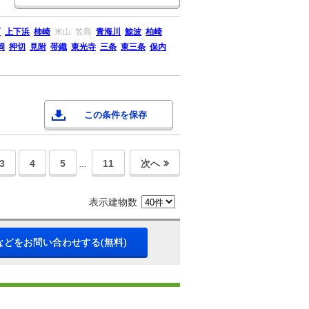
町
上下浜
柿崎
米山
笠島
青海川
鯨波
柏崎
岡
押切
見附
帯織
東光寺
三条
東三条
保内
この条件を保存
3
4
5
11
次へ
…
表示建物数
などをお問い合わせする(無料)