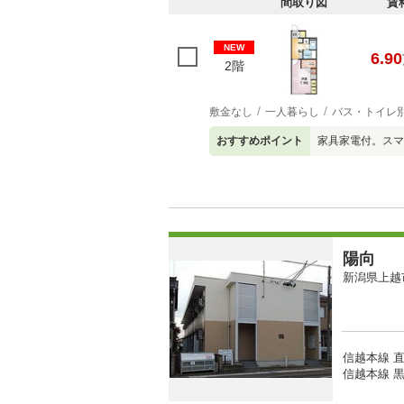
間取り図
賃
NEW
6.90
2階
敷金なし
一人暮らし
バス・トイレ
おすすめポイント
家具家電付。スマ
陽向
新潟県上越
信越本線 直
信越本線 黒