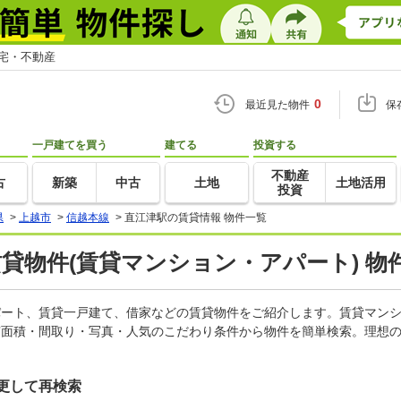
住宅・不動産
0
最近見た物件
保
一戸建てを買う
建てる
投資する
不動産
古
新築
中古
土地
土地活用
投資
県
>
上越市
>
信越本線
>
直江津駅の賃貸情報 物件一覧
賃貸物件(賃貸マンション・アパート) 物
アパート、賃貸一戸建て、借家などの賃貸物件をご紹介します。賃貸マン
有面積・間取り・写真・人気のこだわり条件から物件を簡単検索。理想の
更して再検索