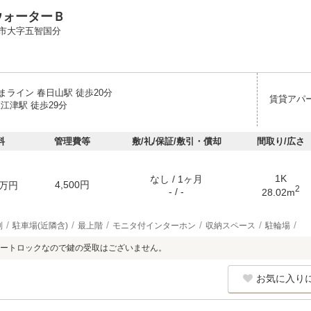
ウォーターＢ
市大字五智国分
まライン 春日山駅 徒歩20分
賃貸アパ
江津駅 徒歩29分
料
管理費等
敷/礼/保証/敷引・償却
間取り/広さ
1K
なし / 1ヶ月
4,500円
万円
2
- / -
28.02m
別
駐車場(近隣含)
最上階
モニタ付インターホン
収納スペース
駐輪場
ートロックなので鍵の受取はございません。
お気に入り