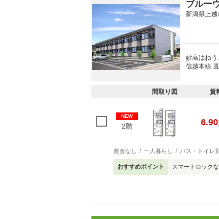
ブルー
新潟県上越
妙高はねう
信越本線 直
間取り図
賃
NEW
6.90
2階
敷金なし
一人暮らし
バス・トイレ
おすすめポイント
スマートロックな