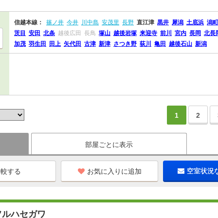
信越本線：
篠ノ井
今井
川中島
安茂里
長野
直江津
黒井
犀潟
土底浜
潟
茨目
安田
北条
越後広田
長鳥
塚山
越後岩塚
来迎寺
前川
宮内
長岡
北長
加茂
羽生田
田上
矢代田
古津
新津
さつき野
荻川
亀田
越後石山
新潟
1
2
部屋ごとに表示
お気に入りに追加
空室状況
フルハセガワ