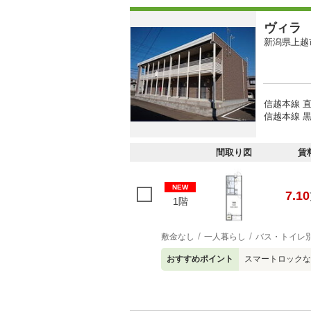
ヴィラ
新潟県上越
信越本線 直
信越本線 黒
間取り図
賃
NEW
7.10
1階
敷金なし
一人暮らし
バス・トイレ
おすすめポイント
スマートロックな