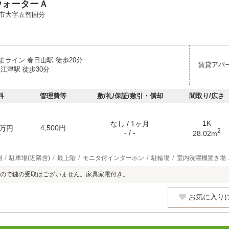
ウォーターＡ
市大字五智国分
まライン 春日山駅 徒歩20分
賃貸アパ
江津駅 徒歩30分
料
管理費等
敷/礼/保証/敷引・償却
間取り/広さ
1K
なし / 1ヶ月
4,500円
万円
2
- / -
28.02m
別
駐車場(近隣含)
最上階
モニタ付インターホン
駐輪場
室内洗濯機置き場
ので鍵の受取はございません。家具家電付き。
お気に入り