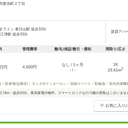
市新光町２丁目
まライン 春日山駅 徒歩10分
賃貸アパ
江津駅 徒歩33分
料
管理費等
敷/礼/保証/敷引・償却
間取り/広さ
1K
なし / 1ヶ月
4,500円
万円
2
- / -
23.61m
別
駐車場(近隣含)
モニタ付インターホン
収納スペース
駐輪場
室内洗濯機
2.7km・徒歩33分。家具家電付物件。スマートロックなので鍵の受取はございませ
お気に入り