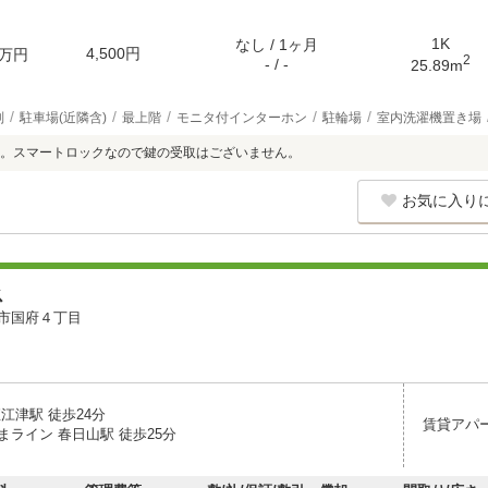
1K
なし / 1ヶ月
4,500円
万円
2
- / -
25.89m
別
駐車場(近隣含)
最上階
モニタ付インターホン
駐輪場
室内洗濯機置き場
付。スマートロックなので鍵の受取はございません。
お気に入り
ス
市国府４丁目
江津駅 徒歩24分
賃貸アパ
まライン 春日山駅 徒歩25分