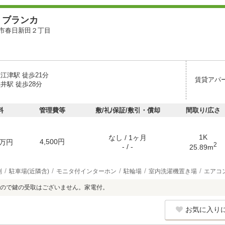
 ブランカ
市春日新田２丁目
江津駅 徒歩21分
賃貸アパ
井駅 徒歩28分
料
管理費等
敷/礼/保証/敷引・償却
間取り/広さ
1K
なし / 1ヶ月
4,500円
万円
2
- / -
25.89m
別
駐車場(近隣含)
モニタ付インターホン
駐輪場
室内洗濯機置き場
エアコ
ので鍵の受取はございません。家電付。
お気に入り