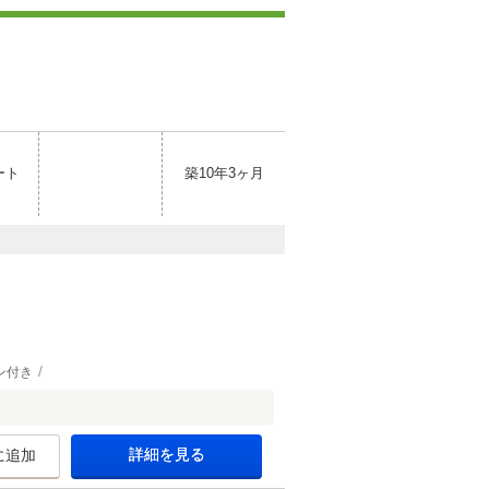
ート
築10年3ヶ月
ン付き
詳細を見る
に追加