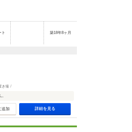
ート
築18年8ヶ月
置き場
ん。
詳細を見る
に追加