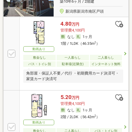
築10年6ヶ月 / 2階建
新潟県新潟市南区戸頭
4.80
万円
管理費4,100円
なし
1ヶ月
2
1階 / 1LDK（46.35m
）
動画あり
敷金なし
一人暮らし
二人暮らし
バス・トイレ別
駐車場(近隣含)
インターネット無料
角部屋・保証人不要／代行 ・初期費用カード決済可・
家賃カード決済可
5.20
万円
管理費4,100円
なし
1ヶ月
2
2階 / 2LDK（56.42m
）
動画あり
敷金なし
二人暮らし
バス・トイレ別