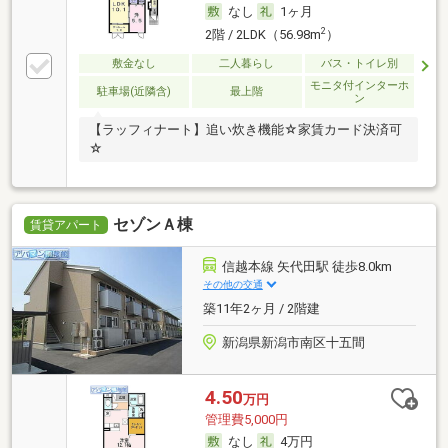
なし
1ヶ月
2
2階 / 2LDK（56.98m
）
敷金なし
二人暮らし
バス・トイレ別
モニタ付インターホ
駐車場(近隣含)
最上階
ン
【ラッフィナート】追い炊き機能☆家賃カード決済可
☆
セゾンＡ棟
賃貸アパート
信越本線 矢代田駅 徒歩8.0km
その他の交通
築11年2ヶ月 / 2階建
新潟県新潟市南区十五間
4.50
万円
管理費5,000円
なし
4万円