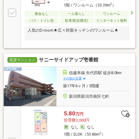
2
1階 / ワンルーム（33.39m
）
敷金なし
一人暮らし
ワンルーム
バス・トイレ別
駐車場(近隣含)
インターネット無料
人気のD-room★広々対面キッチンのワンルーム★
サニーサイドアップ壱番館
賃貸マンション
信越本線 矢代田駅 徒歩8.0km
その他の交通
築17年6ヶ月 / 3階建
新潟県新潟市南区七軒
5.80
万円
管理費3,000円
なし
なし
2
1階 / 2LDK（53.86m
）