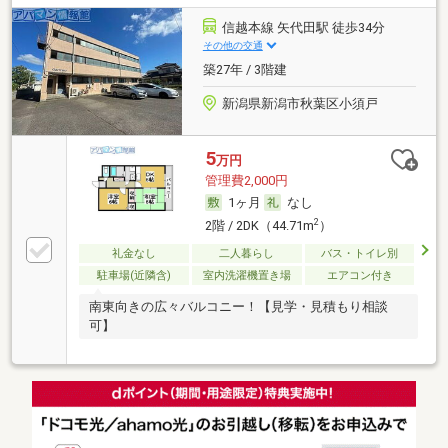
信越本線 矢代田駅 徒歩34分
その他の交通
築27年 / 3階建
新潟県新潟市秋葉区小須戸
5
万円
管理費2,000円
1ヶ月
なし
2
2階 / 2DK（44.71m
）
礼金なし
二人暮らし
バス・トイレ別
駐車場(近隣含)
室内洗濯機置き場
エアコン付き
南東向きの広々バルコニー！【見学・見積もり相談
可】