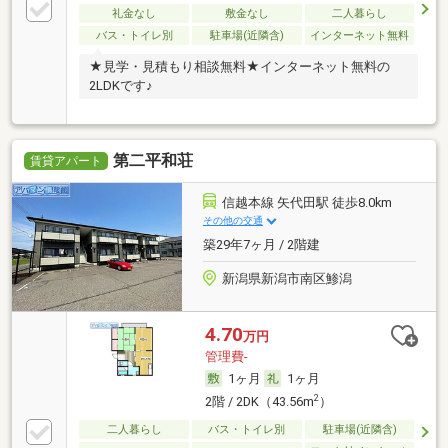
礼金なし
敷金なし
二人暮らし
バス・トイレ別
駐車場(近隣含)
インターネット無料
★見学・見積もり相談無料★インターネット無料の
2LDKです♪
第二平和荘
賃貸アパート
信越本線 矢代田駅 徒歩8.0km
その他の交通
築29年7ヶ月 / 2階建
新潟県新潟市南区鯵潟
4.70
万円
管理費-
1ヶ月
1ヶ月
2
2階 / 2DK（43.56m
）
二人暮らし
バス・トイレ別
駐車場(近隣含)