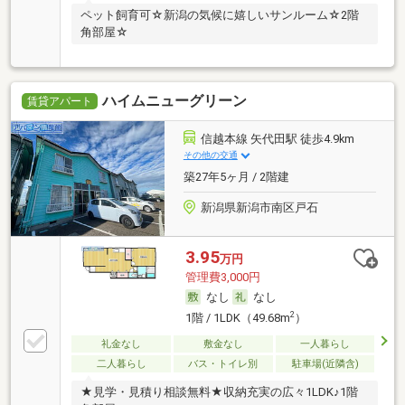
ペット飼育可☆新潟の気候に嬉しいサンルーム☆2階
角部屋☆
ハイムニューグリーン
賃貸アパート
信越本線 矢代田駅 徒歩4.9km
その他の交通
築27年5ヶ月 / 2階建
新潟県新潟市南区戸石
3.95
万円
管理費3,000円
なし
なし
2
1階 / 1LDK（49.68m
）
礼金なし
敷金なし
一人暮らし
二人暮らし
バス・トイレ別
駐車場(近隣含)
★見学・見積り相談無料★収納充実の広々1LDK♪1階