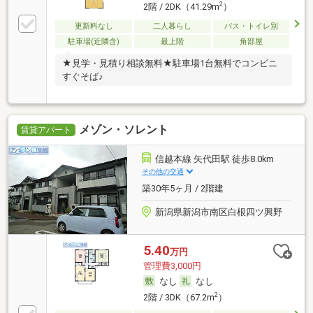
2
2階 / 2DK（41.29m
）
更新料なし
二人暮らし
バス・トイレ別
駐車場(近隣含)
最上階
角部屋
★見学・見積り相談無料★駐車場1台無料でコンビニ
すぐそば♪
メゾン・ソレント
賃貸アパート
信越本線 矢代田駅 徒歩8.0km
その他の交通
築30年5ヶ月 / 2階建
新潟県新潟市南区白根四ツ興野
5.40
万円
管理費3,000円
なし
なし
2
2階 / 3DK（67.2m
）