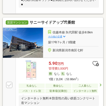
■
サニーサイドアップ弐番館
賃貸マンション
信越本線 矢代田駅 徒歩8.0km
その他の交通
築17年7ヶ月 / 3階建
新潟県新潟市南区七軒
5.90
万円
管理費3,000円
なし
なし
2
1階 / 2LDK（53.86m
）
礼金なし
敷金なし
二人暮らし
バス・トイレ別
駐車場(近隣含)
インターネット無料
インターネット無料☆防音性の高い鉄筋コンクリート
造マンション