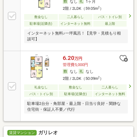
なし
1ヶ月
2
2階 / 2LDK（59.05m
）
敷金なし
二人暮らし
バス・トイレ別
駐車場(近隣含)
インターネット無料
最上階
インターネット無料♪一坪風呂！【見学・見積もり相
談可】
6.20
万円
管理費5,000円
なし
なし
2
2階 / 2LDK（50.09m
）
礼金なし
敷金なし
二人暮らし
バス・トイレ別
駐車場(近隣含)
インターネット無料
駐車場2台分・角部屋・最上階・日当り良好・閑静な
住宅街・保証人不要／代行
ガリレオ
賃貸マンション