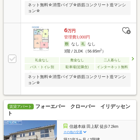
ネット無料☆消雪パイプ☆鉄筋コンクリート造マンシ
ョン☆
6
万円
管理費3,000円
なし
なし
2
3階 / 2LDK（56.85m
）
礼金なし
敷金なし
二人暮らし
バス・トイレ別
駐車場(近隣含)
インターネット無料
ネット無料☆消雪パイプ☆鉄筋コンクリート造マンシ
ョン☆
フォーエバー クローバー イリデッセン
賃貸アパート
ト
信越本線 田上駅 徒歩7.2km
その他の交通
築11年5ヶ月 / 2階建