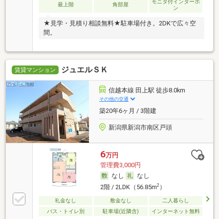
モニタ付インターホ
最上階
角部屋
ン
★見学・見積り相談無料★駐車場付き。2DKで広々空
間。
ジュエルＳＫ
賃貸マンション
信越本線 田上駅 徒歩8.0km
その他の交通
築20年6ヶ月 / 3階建
新潟県新潟市南区戸頭
6
万円
管理費3,000円
なし
なし
2
2階 / 2LDK（56.85m
）
礼金なし
敷金なし
二人暮らし
バス・トイレ別
駐車場(近隣含)
インターネット無料