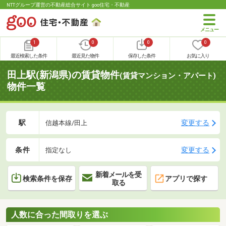
NTTグループ運営の不動産総合サイト goo住宅・不動産
1
0
0
0
最近検索した条件
最近見た物件
保存した条件
お気に入り
田上駅(新潟県)の賃貸物件
(賃貸マンション・アパート)
物件一覧
駅
変更する
信越本線/田上
条件
変更する
指定なし
新着メールを受
検索条件を保存
アプリで探す
取る
人数に合った間取りを選ぶ