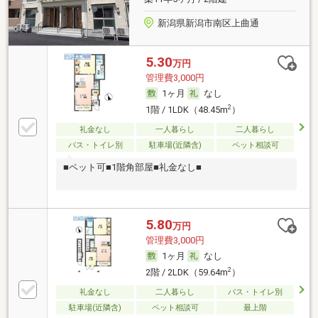
新潟県新潟市南区上曲通
5.30
万円
管理費3,000円
1ヶ月
なし
2
1階 / 1LDK（48.45m
）
礼金なし
一人暮らし
二人暮らし
バス・トイレ別
駐車場(近隣含)
ペット相談可
■ペット可■1階角部屋■礼金なし■
5.80
万円
管理費3,000円
1ヶ月
なし
2
2階 / 2LDK（59.64m
）
礼金なし
二人暮らし
バス・トイレ別
駐車場(近隣含)
ペット相談可
最上階