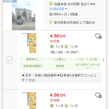
信越本線 矢代田駅 徒歩7.1km
その他の交通
築18年6ヶ月 / 2階建
新潟県新潟市南区上下諏訪木
4.50
万円
管理費-
1ヶ月
1ヶ月
2
1階 / 2DK（41.29m
）
更新料なし
二人暮らし
バス・トイレ別
モニタ付インターホ
駐車場(近隣含)
角部屋
ン
★見学・見積り相談無料★駐車場1台無料でコンビニ
すぐそば♪
4.50
万円
管理費-
1ヶ月
1ヶ月