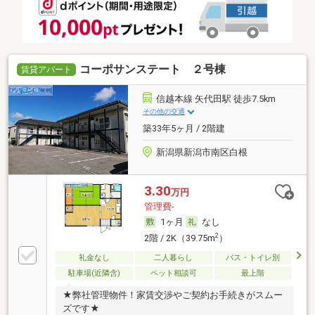
コーポサンステート ２号棟
賃貸アパート
信越本線 矢代田駅 徒歩7.5km
その他の交通
築33年5ヶ月 / 2階建
新潟県新潟市南区白根
3.30
万円
管理費-
1ヶ月
なし
2
2階 / 2K（39.75m
）
礼金なし
二人暮らし
バス・トイレ別
駐車場(近隣含)
ペット相談可
最上階
★弊社管理物件！家賃交渉やご契約お手続きがスムー
ズです★