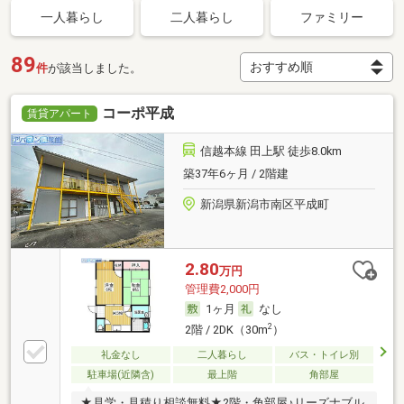
一人暮らし
二人暮らし
ファミリー
89
件
が該当しました。
コーポ平成
賃貸アパート
信越本線 田上駅 徒歩8.0km
築37年6ヶ月 / 2階建
新潟県新潟市南区平成町
2.80
万円
管理費2,000円
1ヶ月
なし
2
2階 / 2DK（30m
）
礼金なし
二人暮らし
バス・トイレ別
駐車場(近隣含)
最上階
角部屋
★見学・見積り相談無料★2階・角部屋♪リーズナブル