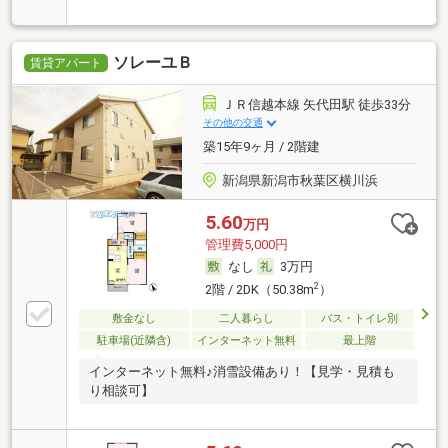
ソレーユＢ
賃貸アパート
ＪＲ信越本線 矢代田駅 徒歩33分
その他の交通
築15年9ヶ月 / 2階建
新潟県新潟市秋葉区横川浜
5.60
万円
管理費5,000円
なし
3万円
2
2階 / 2DK（50.38m
）
敷金なし
二人暮らし
バス・トイレ別
駐車場(近隣含)
インターネット無料
最上階
インターネット無料♪消雪設備あり！【見学・見積も
り相談可】