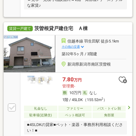
な家賃♪
茨曽根貸戸建住宅 Ａ棟
賃貸一戸建て
信越本線 羽生田駅 徒歩5.1km
その他の交通
築32年5ヶ月 / 3階建
新潟県新潟市南区茨曽根
7.80
万円
管理費-
10万円
なし
2
1階 / 4SLDK（155.52m
）
礼金なし
ファミリー
バス・トイレ別
駐車場(近隣含)
ペット相談可
角部屋
■4SLDKの貸家■ペット・楽器・事務所利用相談くださ
い！■