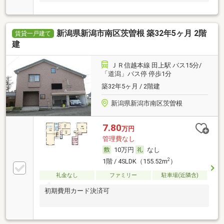
新潟県新潟市南区茨曽根 築32年5ヶ月 2階
賃貸一戸建て
建
ＪＲ信越本線 田上駅 バス15分/
「道潟」バス停 停歩1分
築32年5ヶ月 / 2階建
新潟県新潟市南区茨曽根
7.80
万円
管理費なし
10万円
なし
2
1階 / 4SLDK（155.52m
）
礼金なし
ファミリー
駐車場(近隣含)
初期費用カード決済可