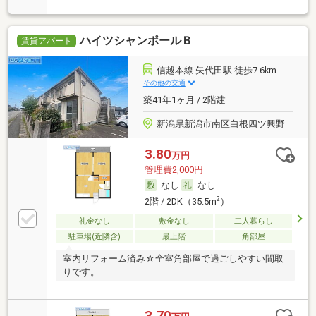
ハイツシャンポールＢ
賃貸アパート
信越本線 矢代田駅 徒歩7.6km
その他の交通
築41年1ヶ月 / 2階建
新潟県新潟市南区白根四ツ興野
3.80
万円
管理費2,000円
なし
なし
2
2階 / 2DK（35.5m
）
礼金なし
敷金なし
二人暮らし
駐車場(近隣含)
最上階
角部屋
室内リフォーム済み☆全室角部屋で過ごしやすい間取
りです。
3.70