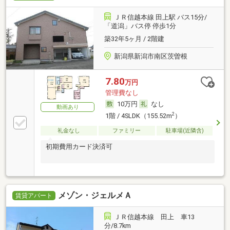
ＪＲ信越本線 田上駅 バス15分/
「道潟」バス停 停歩1分
築32年5ヶ月 / 2階建
新潟県新潟市南区茨曽根
7.80
万円
管理費なし
10万円
なし
動画あり
2
1階 / 4SLDK（155.52m
）
礼金なし
ファミリー
駐車場(近隣含)
初期費用カード決済可
メゾン・ジェルメＡ
賃貸アパート
ＪＲ信越本線 田上 車13
分/8.7km