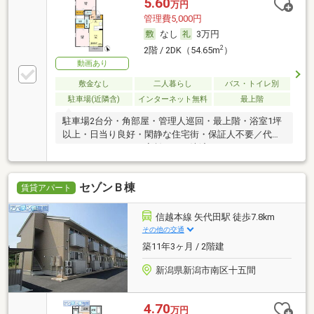
5.60
万円
管理費5,000円
なし
3万円
2
2階 / 2DK（54.65m
）
動画あり
敷金なし
二人暮らし
バス・トイレ別
駐車場(近隣含)
インターネット無料
最上階
駐車場2台分・角部屋・管理人巡回・最上階・浴室1坪
以上・日当り良好・閑静な住宅街・保証人不要／代行
・ルームシェア可・家賃カード決済可
セゾンＢ棟
賃貸アパート
信越本線 矢代田駅 徒歩7.8km
その他の交通
築11年3ヶ月 / 2階建
新潟県新潟市南区十五間
4.70
万円