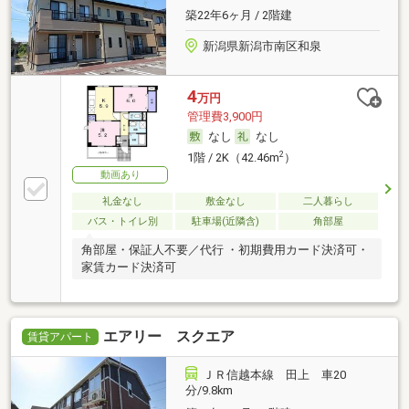
築22年6ヶ月 / 2階建
新潟県新潟市南区和泉
4
万円
管理費3,900円
なし
なし
2
1階 / 2K（42.46m
）
動画あり
礼金なし
敷金なし
二人暮らし
バス・トイレ別
駐車場(近隣含)
角部屋
角部屋・保証人不要／代行 ・初期費用カード決済可・
家賃カード決済可
エアリー スクエア
賃貸アパート
ＪＲ信越本線 田上 車20
分/9.8km