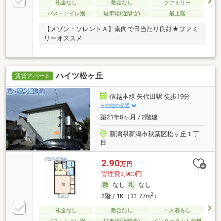
礼金なし
敷金なし
ファミリー
バス・トイレ別
駐車場(近隣含)
最上階
【メゾン・ソレントＡ】南向で日当たり良好★ファミ
リーオススメ
ハイツ松ヶ丘
賃貸アパート
信越本線 矢代田駅 徒歩19分
その他の交通
築21年8ヶ月 / 2階建
新潟県新潟市秋葉区松ヶ丘１丁
目
2.90
万円
管理費3,900円
なし
なし
2
2階 / 1K（31.77m
）
礼金なし
敷金なし
一人暮らし