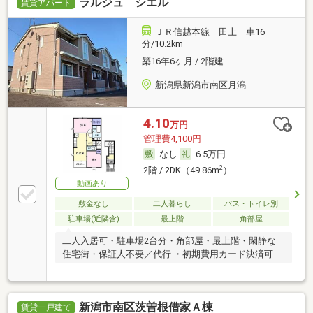
ラルジュ シエル
賃貸アパート
ＪＲ信越本線 田上 車16
分/10.2km
築16年6ヶ月 / 2階建
新潟県新潟市南区月潟
4.10
万円
管理費4,100円
なし
6.5万円
2
2階 / 2DK（49.86m
）
動画あり
敷金なし
二人暮らし
バス・トイレ別
駐車場(近隣含)
最上階
角部屋
二人入居可・駐車場2台分・角部屋・最上階・閑静な
住宅街・保証人不要／代行 ・初期費用カード決済可
新潟市南区茨曽根借家Ａ棟
賃貸一戸建て