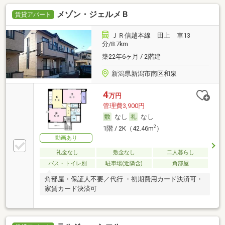
メゾン・ジェルメＢ
賃貸アパート
ＪＲ信越本線 田上 車13
分/8.7km
築22年6ヶ月 / 2階建
新潟県新潟市南区和泉
4
万円
管理費3,900円
なし
なし
2
1階 / 2K（42.46m
）
動画あり
礼金なし
敷金なし
二人暮らし
バス・トイレ別
駐車場(近隣含)
角部屋
角部屋・保証人不要／代行 ・初期費用カード決済可・
家賃カード決済可