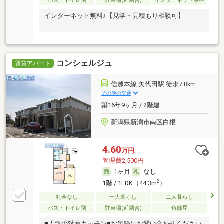
バス・トイレ別
駐車場(近隣含)
インターネット無料
インターネット無料♪【見学・見積もり相談可】
コンシェルジュ
賃貸アパート
信越本線 矢代田駅 徒歩7.8km
その他の交通
築16年9ヶ月 / 2階建
新潟県新潟市南区白根
4.60
万円
管理費2,500円
1ヶ月
なし
2
1階 / 1LDK（44.3m
）
礼金なし
一人暮らし
二人暮らし
バス・トイレ別
駐車場(近隣含)
角部屋
■人気の対面キッチン■お気軽にお問い合わせください