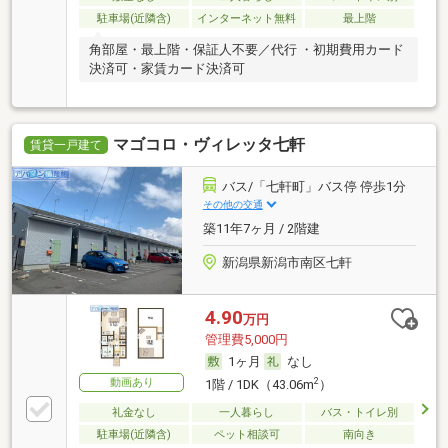
駐車場(近隣含)
インターネット無料
最上階
角部屋・最上階・保証人不要／代行 ・初期費用カード
決済可・家賃カード決済可
マゴコロ・ヴィレッタ七軒
賃貸一戸建て
バス/「七軒町」バス停 停歩1分
その他の交通
築11年7ヶ月 / 2階建
新潟県新潟市南区七軒
4.90
万円
管理費5,000円
1ヶ月
なし
動画あり
2
1階 / 1DK（43.06m
）
礼金なし
一人暮らし
バス・トイレ別
駐車場(近隣含)
ペット相談可
南向き