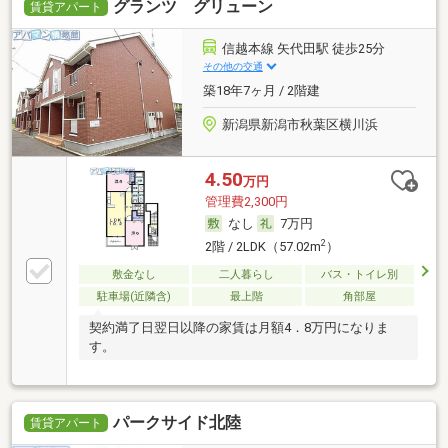
グランツ グリューン
賃貸アパート
信越本線 矢代田駅 徒歩25分
その他の交通
築18年7ヶ月 / 2階建
新潟県新潟市秋葉区横川浜
4.50
万円
管理費2,300円
なし
7万円
2
2階 / 2LDK（57.02m
）
敷金なし
二人暮らし
バス・トイレ別
駐車場(近隣含)
最上階
角部屋
契約満了日翌日以降の家賃は月額4．8万円になりま
す。
パークサイド北陸
賃貸アパート