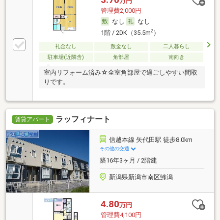
万円
管理費2,000円
なし
なし
2
1階 / 2DK（35.5m
）
礼金なし
敷金なし
二人暮らし
駐車場(近隣含)
角部屋
南向き
室内リフォーム済み☆全室角部屋で過ごしやすい間取
りです。
ラッフィナート
賃貸アパート
信越本線 矢代田駅 徒歩8.0km
その他の交通
築16年3ヶ月 / 2階建
新潟県新潟市南区鯵潟
4.80
万円
管理費4,100円