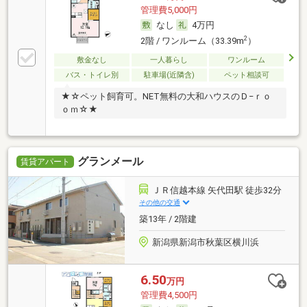
管理費5,000円
なし
4万円
2
2階 / ワンルーム（33.39m
）
敷金なし
一人暮らし
ワンルーム
バス・トイレ別
駐車場(近隣含)
ペット相談可
★☆ペット飼育可。NET無料の大和ハウスのＤ−ｒｏ
ｏｍ☆★
グランメール
賃貸アパート
ＪＲ信越本線 矢代田駅 徒歩32分
その他の交通
築13年 / 2階建
新潟県新潟市秋葉区横川浜
6.50
万円
管理費4,500円