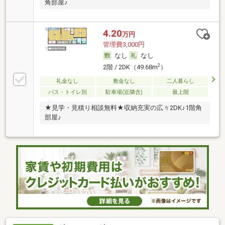
角部屋♪
4.20
万円
管理費3,000円
なし
なし
2
2階 / 2DK（49.68m
）
礼金なし
敷金なし
二人暮らし
バス・トイレ別
駐車場(近隣含)
最上階
★見学・見積り相談無料★収納充実の広々2DK♪1階角
部屋♪