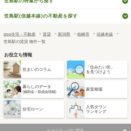
笠島駅の特集から探す
笠島駅(信越本線)の不動産を探す
goo住宅・不動産
賃貸
新潟県
柏崎市
信越本線
笠島駅の賃貸 物件一覧
お役立ち情報
「住みたい街」
住まいのコラム
を見つけよう
暮らしのデータ
家賃相場
(補助金・助成金情報)
人気タウン
住宅ローン
ランキング
ページトップに戻る