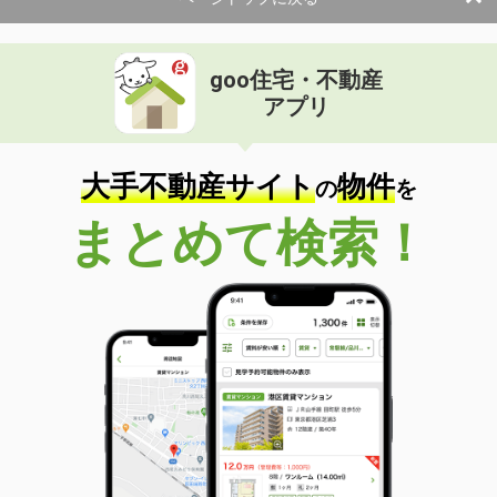
goo住宅・不動産
アプリ
大手不動産サイト
物件
の
を
まとめて検索！