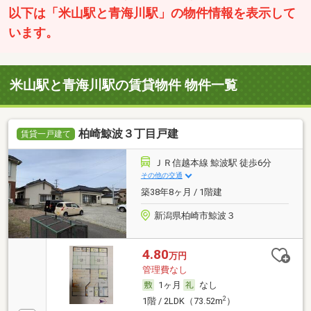
以下は「米山駅と青海川駅」の物件情報を表示して
います。
米山駅と青海川駅の賃貸物件 物件一覧
柏崎鯨波３丁目戸建
賃貸一戸建て
ＪＲ信越本線 鯨波駅 徒歩6分
その他の交通
築38年8ヶ月 / 1階建
新潟県柏崎市鯨波３
4.80
万円
管理費なし
1ヶ月
なし
2
1階 / 2LDK（73.52m
）