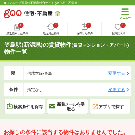
NTTグループ運営の不動産総合サイト goo住宅・不動産
1
0
0
0
最近検索した条件
最近見た物件
保存した条件
お気に入り
笠島駅(新潟県)の賃貸物件
(賃貸マンション・アパート)
物件一覧
駅
変更する
信越本線/笠島
条件
変更する
指定なし
新着メールを受
検索条件を保存
アプリで探す
取る
お探しの条件に該当する物件はありませんでした。